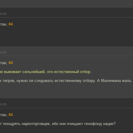
00:05
йтан,
#4
00:05
йтан,
#4
ре выживает сильнейший, это естественный отбор.
 тигров, нужно ли следовать естественному отбору. А Маленкина жаль. 
00:05
йтан,
#4
ет поощрять наркоторговцев, ибо они очищают генофонд нации?