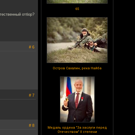
65
стественный отбор?
# 6
Остров Сахалин, река Найба
# 7
# 8
Медаль ордена "За заслуги перед
Отечеством" II степени