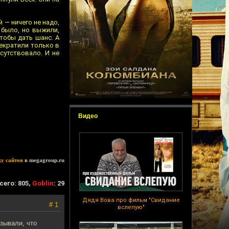
 — ничего не надо,
е было, но выжили,
чтобы дать шанс. А
рекратили только в
исутствовало. И не
Видео
ку сайтов
в megagroup.ru
сего: 805,
Goblin
: 29
Дядя Вова про фильм "Свидание
# 1
вслепую"
зывали, что