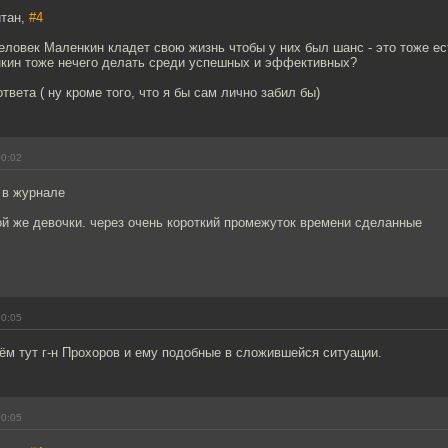
йтан,
#4
еловек Маленкин кладет свою жизнь чтобы у них был шанс - это тоже е
нкин тоже нечего делать среди успешных и эффективных?
твета ( ну кроме того, что я бы сам лично забил бы)
00:02
о в журнале
ой же девочки. через очень короткий промежуток времени сделанные
00:05
ём тут г-н Прохоров и ему подобные в сложившейся ситуации.
00:05