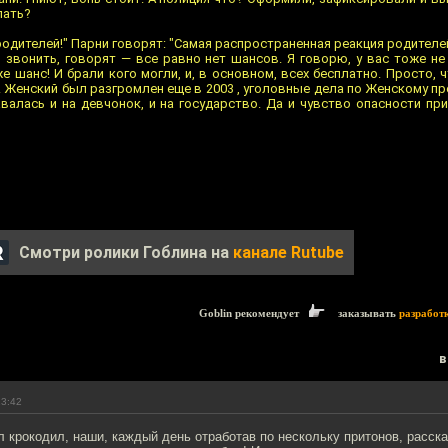
лать?
одителей!" Парни говорят: "Самая распространенная реакция родителей
и звонить, говорят — все равно нет шансов. Я говорю, у вас тоже н
е шанс! И брали кого могли, и, в основном, всех бесплатно. Просто, 
. Женский был разгромлен еще в 2003 , уголовные дела по Женскому п
тавалась и на девчонок, и на государство. Да и чувство опасности пр
Смотри ролики Гоблина на
канале Rutube
Goblin рекомендует
заказывать
разработ
в
23:42
 крокодил, наши, каждый день отработав по нескольку притонов, расска