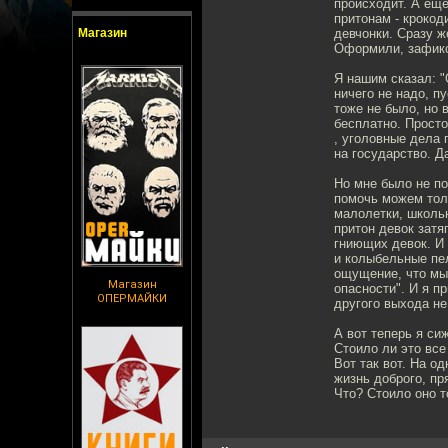
происходит. А еще
притонам - крокод
Магазин
девчонки. Сразу же
Оформили, зафикс
Я нашим сказал: "
ничего не надо, пу
тоже не было, но 
бесплатно. Просто
, уголовные дела 
на государство. Д
Но мне было не по
помочь можем толь
малолетки, школьн
притон девок затя
гниющих девок. И 
и колыбельные пел
ощущение, что мы 
Магазин
опасности". И я п
ОПЕРМАЙКИ
другого выхода не
А вот теперь я си
Стоило ли это вс
Вот так вот. На од
жизнь доброго, п
Что? Стоило оно т