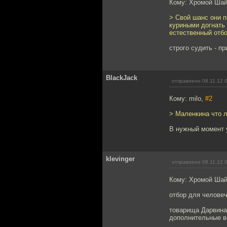
Кому: Хромой Ша
> Свой шанс они п
куриными догнать 
естественный отбо
строго судить - п
BlackJack
отправлено 08.11.12 
Кому: milo,
#2
> Маленкина что л
В нужный момент 
klevinger
отправлено 08.11.12 
Кому: Хромой Ша
отбор для челове
товарища Дарвина
дополнительные в