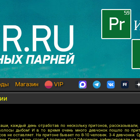
оды
Магазин
VIP
нии
аши, каждый день отработав по нескольку притонов, рассказывали, 
волосы дыбом! И в то время очень много девчонок пошло по при
в не оставляет. На притоне бывает по 8-10 человек. 3-4 девчонки. Ср
ани. Гниют, вонь стоит. А полиция что? Оформили, зафиксировали и вы