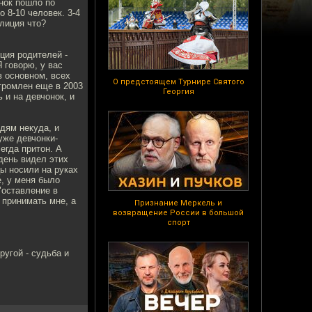
нок пошло по
 8-10 человек. 3-4
олиция что?
ция родителей -
Я говорю, у вас
в основном, всех
О предстоящем Турнире Святого
громлен еще в 2003
Георгия
 и на девчонок, и
юдям некуда, и
уже девчонки-
егда притон. А
день видел этих
цы носили на руках
е, у меня было
"оставление в
 принимать мне, а
Признание Меркель и
возвращение России в большой
спорт
ругой - судьба и