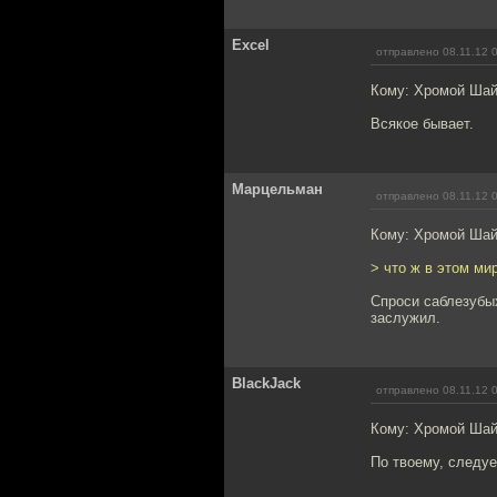
Excel
отправлено 08.11.12 
Кому: Хромой Ша
Всякое бывает.
Марцельман
отправлено 08.11.12 
Кому: Хромой Ша
> что ж в этом ми
Спроси саблезубых
заслужил.
BlackJack
отправлено 08.11.12 
Кому: Хромой Ша
По твоему, следу