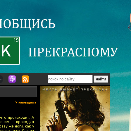
Уголовщина
что происходит. А
тонам — крокодил
азу же ноги, как у
пнули всех. Они на