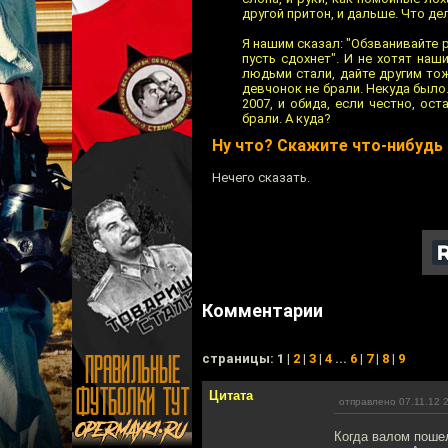
другой притон, и дальше. Что де
Я нашим сказал: "Обзванивайте р
пусть сдохнет". И не хотят наш
людьми стали, дайте другим тож
девчонок не брали. Некуда было
2007, и обида, если честно, ос
брали. А куда?
Ну что? Скажите что-нибудь
Нечего сказать.
Комментарии
cтраницы: 1 |
2
|
3
|
4
...
6
|
7
|
8
|
9
Цитата
отправлено 07.11.12 
Когда валом пошел