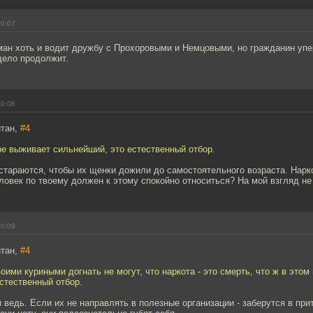
00:07
ман хоть и водит дружбу с Прохоровыми и Немцовыми, но гражданин упе
дело продолжит.
00:08
йтан,
#4
ре выживает сильнейший, это естественный отбор.
стараются, чтобы их щенки дожили до самостоятельного возраста. Нарк
ловек по твоему должен к этому спокойно относиться? На мой взгляд не
00:09
йтан,
#4
оими куриными догнать не могут, что наркота - это смерть, что ж в это
стественный отбор.
 ведь. Если их не направлять в полезные организации - заберутся в при