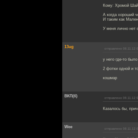
Кому: Хромой Ша
А когда хороший ч
И таким как Мале
У меня лично нет о
13ug
отправлено 08.11.12 
у него где-то был
2 фотки одной и т
кошмар
ВКП(б)
отправлено 08.11.12 
Казалось бы, прич
Wee
отправлено 08.11.12 