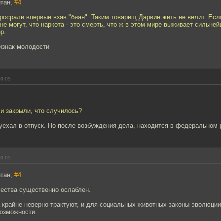
йтан,
#4
росрали впервые взяв "бяан". Таким товарищ Дарвин жить не велит. Ес
не могут, что наркота - это смерть, что ж в этом мире выживает сильней
р.
ризнак молодости
00:05
и закрыли, что случилось?
уехал в отпуск. Но после возбуждения дела, находится в федеральном 
00:05
йтан,
#4
чества существенно ослаблен.
 крайне неверно трактуют, и для социальных животных законы эволюци
озможности.