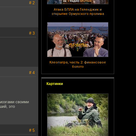
# 2
Атака БПЛА на Геленджик и
открытие Ормузского пролива
# 3
Клеопатра, часть 2: финансовое
болото
# 4
Картинки
 мозгами своими
ший, это
# 5