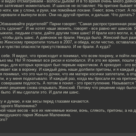
 и видео отсматриваем - волосы дыбом! И в то время очень много девчо
ил затягивает моментально. И шансов не оставляет. На притоне бывает по
 ноги, как у слона, и руки, как помойные лохани. Гниют, вонь стоит. А п
ировали и выпнули всех. Они на другой притон, и дальше. Что делать?
Обзванивайте родителей!" Парни говорят: "Самая распространенная реак
сть сдохнет". И не хотят наши звонить, говорят - все равно нет шансов. 
выжили, людьми стали, дайте другим тоже шанс! И брали кого могли, и, 
, чтобы дать шанс. А девчонок не брали. Некуда было. Женский был раз
по Женскому прекратили только в 2007, и обида, если честно, оставалась
а и чувство опасности присутствовало. И не брали. А куда?
 себе. Я видел, что происходит и понимал, что всем похрену, и пойти л
ко мы. Но! Я понимал все риски и колебался. И в это же время, пошли 
ицы, для которых крокодил был первым наркотиком. А крокодил - это вс
гивает как в воронку. И каждый день наши долбили притоны, и я каждый 
я понимал, что это чьи-то дочки, что им матери косички заплетали, а от
и, и у меня подкатывало. И каждый раз, когда мы бросали их на притон
совершаем подлость. А потом я понял - это преступление. Называется 
ринял решение снова открывать Женский. Потому что решение надо было
 было. И мы сделали это. И дали им шанс.
жу и думаю, и как весы перед глазами качаются.
е одного Маленкина?
ной чаше весов - все их никчемные жизни, вонь, слякоть, притоны, а на д
рямодушного парня Женьки Маленкина.
ого?