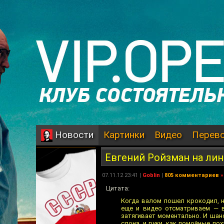
Картинки
Видео
Перев
Новости
Евгений Ройзман на ли
07.11.12 23:41 |
Goblin
|
805 комментариев
»
Цитата:
Когда валом пошел крокодил, н
еще и видео отсматриваем — 
затягивает моментально. И шансо
слона, и руки, как помойные лох