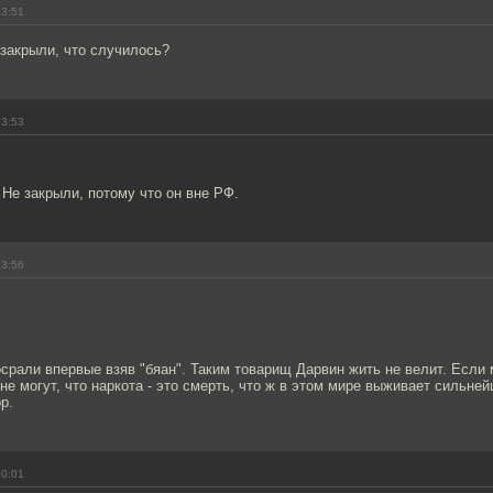
23:51
закрыли, что случилось?
23:53
Не закрыли, потому что он вне РФ.
23:56
срали впервые взяв "бяан". Таким товарищ Дарвин жить не велит. Если
не могут, что наркота - это смерть, что ж в этом мире выживает сильней
р.
00:01