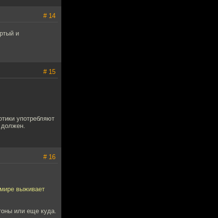
# 14
ртый и
# 15
отики употребляют
 должен.
# 16
м мире выживает
тоны или еще куда.