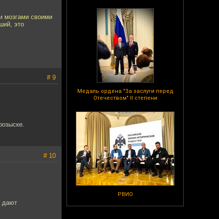
ли мозгами своими
ший, это
# 9
Медаль ордена "За заслуги перед
Отечеством" II степени
розыске.
# 10
РВИО
и дают