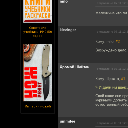
milo
отправлено 07.11.12 
Маленкина что ли 
Советские
klevinger
учебники 1940-50х
отправлено 07.11.12 
годов
Кому: milo,
#2
Возбуждено дело. 
Хромой Шайтан
отправлено 07.11.12 
Кому: Цитата,
#1
> И дали им шанс.
Свой шанс они про
куриными догнать 
естественный отбо
Империя ножей
jimmilee
отправлено 08.11.12 