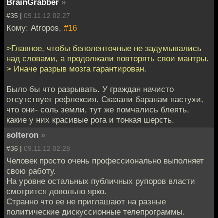
BrainGrabber
»
#35 |
09.11.12 02:27
Кому: Atropos,
#16
>Главное, чтобы белоленточные не задумывались
над словами, а продолжали повторять свои мантры.
> Иначе разрыв мозга гарантирован.
Было бы что разрывать. У граждан начисто
отсутствует рефлексия. Сказали баранам пастухи,
что они- соль земли, тут же помчались блеять,
какие у них красивые рога и тонкая шерсть.
solteron
»
#36 |
09.11.12 02:28
Человек просто очень профессионально выполняет
свою работу.
На уровне остальных публичных рупоров власти
смотрится довольно ярко.
Странно что ее не приглашают на разные
политические дискуссионные телепрограммы.