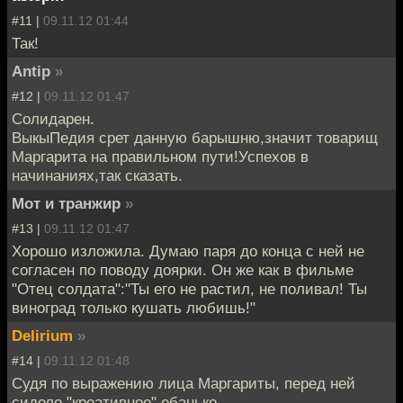
#11 |
09.11.12 01:44
Так!
Antip
»
#12 |
09.11.12 01:47
Солидарен.
ВыкыПедия срет данную барышню,значит товарищ
Маргарита на правильном пути!Успехов в
начинаниях,так сказать.
Мот и транжир
»
#13 |
09.11.12 01:47
Хорошо изложила. Думаю паря до конца с ней не
согласен по поводу доярки. Он же как в фильме
"Отец солдата":"Ты его не растил, не поливал! Ты
виноград только кушать любишь!"
Delirium
»
#14 |
09.11.12 01:48
Судя по выражению лица Маргариты, перед ней
сидело "креативное" ебанько.