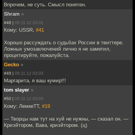
Впрочем, не суть. Смысл понятен.
Shram
»
#48 |
09.11.12 03:01
Кому: USSR,
#41
Хорошо рассуждать о судьбах России в твиттере.
Ложных умозаключений лично я не заметил,
процитируйте, пожалуйста.
Gecko
»
#49 |
09.11.12 03:03
Маргарита, я ваш кумир!!!
tom slayer
»
#50 |
09.11.12 03:03
Кому: ЛемкеТТ,
#19
— Творцы нам тут на хуй не нужны, — сказал он. —
Криэйтором, Вава, криэйтором. (ц)