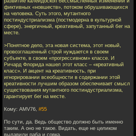
развитие калейдоскоп бессмысленных изменений и
фиктивных «новшеств», потоком обрушивающихся
на человека. Суть этого, мутантного
постиндустриализма (постмодерна в культурной
сфере), энергичный, креативный, запутанный бег на
месте.
>Понятное дело, эта новая система, этот новый,
провозглашенный строй нуждается в своем
субъекте, в своем «прогрессивном» классе. И
Ричард Флорида нашел этот класс – «креативный
класс». И акцент на креативность, при
игнорировании всеобщности в содержании этой
креативности лучшим образом обеспечивает смысл
существования мутантного постиндустриализма,
гарантирует бег на месте.
Кому: AMV76,
#55
По сути, да. Ведь общество должно быть именно
таким. А оно не такое. Видать, еще не целиком
выдавили раба и совка.