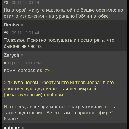
#8 |
09.11.12 01:44
На второй минуте как лопатой по башке осенило: по
стилю изложения - натурально Гоблин в юбке!
Deniss
»
#9 |
09.11.12 01:44
Толковая. Приятно послушать и посмотреть, что
бывает не часто.
Zerych
»
#10 |
09.11.12 01:44
Кому: carcass-ss,
#4
> ткнула носом "креативного интервьюера" в его
собственную двуличность и неприкрытй
(незаслуженный) снобизм.
И это ведь еще при монтаже накреативили, есть
такое подозрение. А чего там "в прямом эфире"
было?..
astepin
»