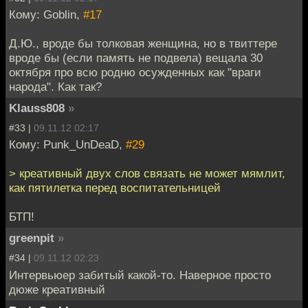
Кому: Goblin,
#17
Д.Ю., вроде бы толковая женщина, но в твиттере
вроде бы (если память не подвела) вещала 30
октября про всю родню осужденных как "враги
народа". Как так?
Klauss808
»
#33 |
09.11.12 02:17
Кому: Punk_UnDeaD,
#29
> креативный двух слов связать не может мямлит,
как пятилетка перед воспитательницей
БТП!
greenpit
»
#34 |
09.11.12 02:23
Интервьюер забитый какой-то. Наверное просто
дюже креативный