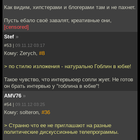
Как видим, хипстерами и блогерами там и не пахнет.
Пусть ебало своё завалят, креативные они,
[censored]
Stef
»
#53 |
09.11.12 03:17
Кому: Zerych,
#8
> по стилю изложения - натурально Гоблин в юбке!
Такое чувство, что интервьюер сопли жует. Не готов
он брать интервью у "гоблина в юбке"!
AMV76
»
#54 |
09.11.12 03:25
Кому: solteron,
#36
> Странно что ее не приглашают на разные
политические дискуссионные телепрограммы.