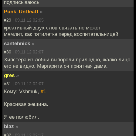
подписываюсь
Punk_UnDeaD
»
#29 |
09.11.12 02:05
креативный двух слов связать не может
мямлит, как пятилетка перед воспитательницей
santehnick
»
#30 |
09.11.12 02:07
Хипстера из лобни выпороли прилюдно, жалко лицо
его не видно, Маргарита оч приятная дама.
gres
»
#31 |
09.11.12 02:07
Кому: Vshmuk,
#1
Красивая жещина.
Я ее полюбил.
blaz
»
#32 |
09.11.12 02:17