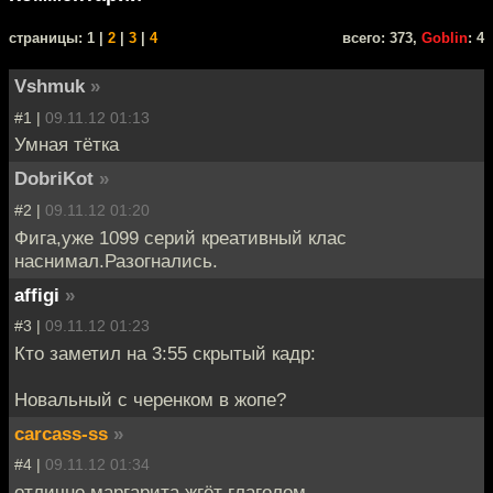
cтраницы: 1 |
2
|
3
|
4
всего: 373,
Goblin
: 4
Vshmuk
»
#1 |
09.11.12 01:13
Умная тётка
DobriKot
»
#2 |
09.11.12 01:20
Фига,уже 1099 серий креативный клас
наснимал.Разогнались.
affigi
»
#3 |
09.11.12 01:23
Кто заметил на 3:55 скрытый кадр:
Новальный с черенком в жопе?
carcass-ss
»
#4 |
09.11.12 01:34
отлично маргарита жгёт глаголом.