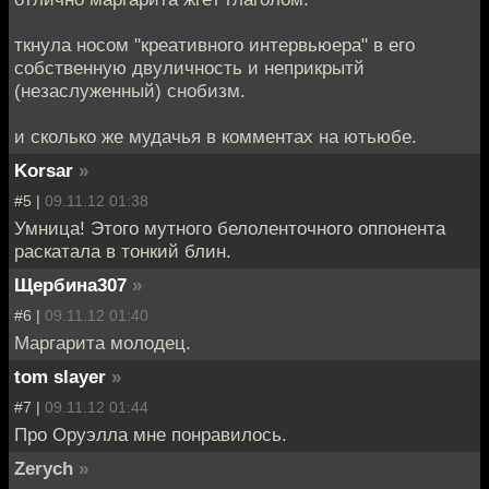
ткнула носом "креативного интервьюера" в его
собственную двуличность и неприкрытй
(незаслуженный) снобизм.
и сколько же мудачья в комментах на ютьюбе.
Korsar
»
#5 |
09.11.12 01:38
Умница! Этого мутного белоленточного оппонента
раскатала в тонкий блин.
Щербина307
»
#6 |
09.11.12 01:40
Маргарита молодец.
tom slayer
»
#7 |
09.11.12 01:44
Про Оруэлла мне понравилось.
Zerych
»