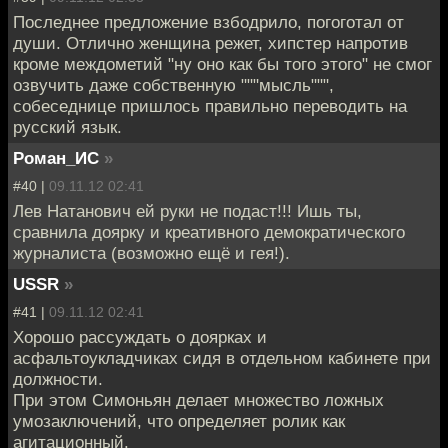
Последнее предложение взбодрило, погоготал от
души. Отлично женщина режет, хипстер напротив
кроме междометий "ну оно как бы того этого" не смог
озвучить даже собственную """мысль""",
собеседнице пришлось правильно переводить на
русский язык.
Роман_ИС
»
#40 |
09.11.12 02:41
Лев Натанович ей руки не подаст!!! Ишь ты,
сравнила доярку и креативного демократического
журналиста (возможно ещё и гея!).
USSR
»
#41 |
09.11.12 02:41
Хорошо рассуждать о доярках и
асфальтоукладчиках сидя в отдельном кабинете при
должности.
При этом Симоньян делает множество ложных
умозаключений, что определяет ролик как
агитационный.