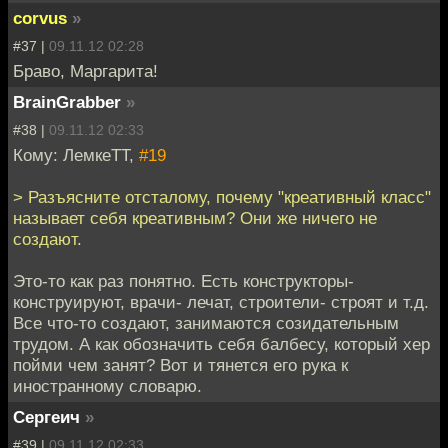
corvus
»
#37 |
09.11.12 02:28
Браво, Маргарита!
BrainGrabber
»
#38 |
09.11.12 02:33
Кому: ЛемкеТТ,
#19
> Разъясните отсталому, почему "креативный класс"
называет себя креативным? Они же ничего не
создают.
Это-то как раз понятно. Есть конструкторы-
конструируют, врачи- лечат, строители- строят и т.д.
Все что-то создают, занимаются созидательным
трудом. А как обозначить себя балбесу, который хер
пойми чем занят? Вот и тянется его рука к
иностранному словарю.
Сергеич
»
#39 |
09.11.12 02:33