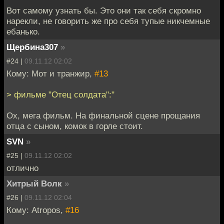
Вот самому узнать бы. Это они так себя скромно
нарекли, не говорить же про себя тупые никчемные
ебанько.
Щербина307
»
#24 |
09.11.12 02:02
Кому: Мот и транжир,
#13
> фильме "Отец солдата":"
Ох, мега фильм. На финальной сцене прощания
отца c сыном, комок в горле стоит.
SVN
»
#25 |
09.11.12 02:02
отлично
Хитрый Волк
»
#26 |
09.11.12 02:04
Кому: Atropos,
#16