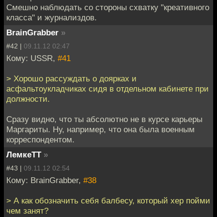
Смешно наблюдать со стороны схватку "креативного
класса" и журнализдов.
BrainGrabber
»
#42 |
09.11.12 02:47
Кому: USSR,
#41
> Хорошо рассуждать о доярках и
асфальтоукладчиках сидя в отдельном кабинете при
должности.
Сразу видно, что ты абсолютно не в курсе карьеры
Маргариты. Ну, например, что она была военным
корреспондентом.
ЛемкеТТ
»
#43 |
09.11.12 02:54
Кому: BrainGrabber,
#38
> А как обозначить себя балбесу, который хер пойми
чем занят?