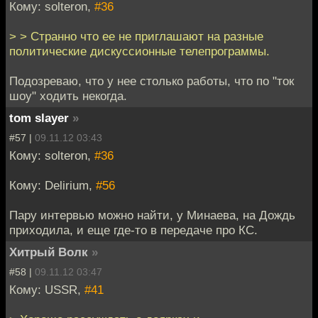
Кому: solteron,
#36
> > Странно что ее не приглашают на разные
политические дискуссионные телепрограммы.
Подозреваю, что у нее столько работы, что по "ток
шоу" ходить некогда.
tom slayer
»
#57 |
09.11.12 03:43
Кому: solteron,
#36
Кому: Delirium,
#56
Пару интервью можно найти, у Минаева, на Дождь
приходила, и еще где-то в передаче про КС.
Хитрый Волк
»
#58 |
09.11.12 03:47
Кому: USSR,
#41