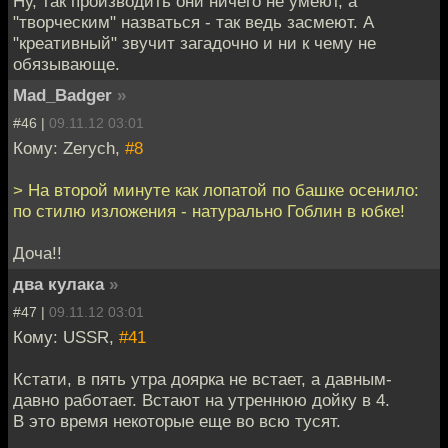
Ну, так производить они ничего не умеют, а
"творческим" назваться - так ведь засмеют. А
"креативный" звучит загадочно и ни к чему не
обязывающе.
Mad_Badger
»
#46 |
09.11.12 03:01
Кому: Zerych,
#8
> На второй минуте как лопатой по башке осенило:
по стилю изложения - натурально Гоблин в юбке!
Доча!!
два кулака
»
#47 |
09.11.12 03:01
Кому: USSR,
#41
Кстати, в пять утра доярка не встает, а давным-
давно работает. Встают на утреннюю дойку в 4.
В это время некоторые еще во всю тусят.