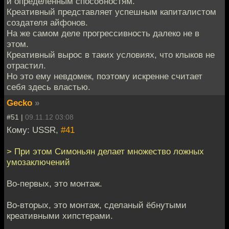
и определенным способностям.
Креативный представляет успешным капиталистом
создателя айфонов.
На же самом деле прогрессивность далеко не в
этом.
Креативный вырос в таких условиях, что клыков не
отрастил.
Но это ему невдомек, поэтому искренне считает
себя здесь властью.
Gecko
»
#51 |
09.11.12 03:08
Кому: USSR,
#41
> При этом Симоньян делает множество ложных
умозаключений
Во-первых, это монтаж.
Во-вторых, это монтаж, сделаный ёбнутыми
креативными хипстерами.