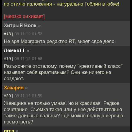
по стилю изложения - натурально Гоблин в юбке!
[мерзко хихикает]
Хитрый Волк
»
#18 |
09.11.12 01:53
Не зря Маргарита редактор RT, знает свое дело.
ЛемкеТТ
»
#19 |
09.11.12 01:56
Разъясните отсталому, почему "креативный класс"
называет себя креативным? Они же ничего не
создают.
Хазарин
»
#20 |
09.11.12 01:59
Женщина не только умная, но и красивая. Редкое
сочетание. Съемка такая или у неё действительно
такие длинные пальцы? Где можно полную версию
посмотреть?
gres
»