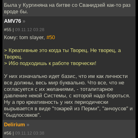
Была у Кургиняна на битве со Сванидзей как-то раз
вроде бы.
AMV76
»
#55 |
09.11.12 03:28
Кому: tom slayer,
#50
> Креативные это когда ты Творец. Не творец, а
Творец.
> Ибо подходишь к работе творчески!
У них изначально идет базис, что им как личности
все должны, весь мир буквально. Что все, что не
согласуется с их желаниями, - тоталитарное
давление некой Системы, с которой надо бороться.
Ну а про креативность у них периодически
вырывается в виде "токарей из Перми", "анчоусов" и
"быдлосовков".
Delirium
»
#56 |
09.11.12 03:38