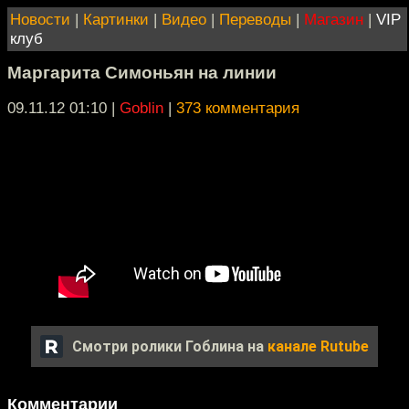
Новости
|
Картинки
|
Видео
|
Переводы
|
Магазин
|
VIP
клуб
Маргарита Симоньян на линии
09.11.12 01:10
|
Goblin
|
373 комментария
Смотри ролики Гоблина на
канале Rutube
Комментарии