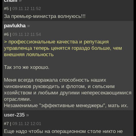
chum
»
#5 |
09.11.12 11:52
За премьер-министра волнуюсь!!!
pavlukha
»
#6 |
09.11.12 11:54
> профессиональные качества и репутация
управленца теперь ценятся гораздо больше, чем
внешняя лояльность
Так это же хорошо.
Меня всегда поражала способность наших
чиновников руководить и флотом, и сельским
хозяйством и любыми другими непересекающимися
отраслями.
Незаменимые "эффективные менеджеры", мать их.
user-235
»
#7 |
09.11.12 12:01
Еще надо чтобы на операционном столе никто не