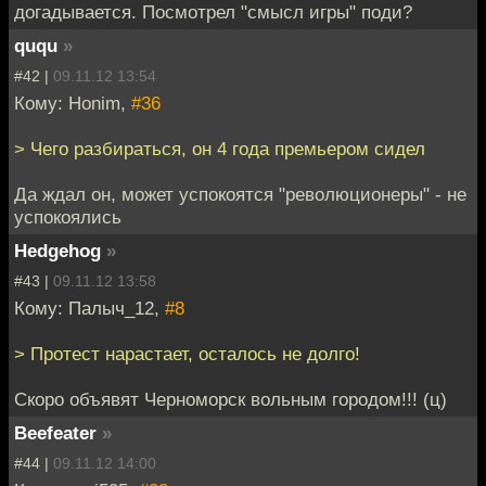
догадывается. Посмотрел "смысл игры" поди?
ququ
»
#42 |
09.11.12 13:54
Кому: Honim,
#36
> Чего разбираться, он 4 года премьером сидел
Да ждал он, может успокоятся "революционеры" - не
успокоялись
Hedgehog
»
#43 |
09.11.12 13:58
Кому: Палыч_12,
#8
> Протест нарастает, осталось не долго!
Скоро объявят Черноморск вольным городом!!! (ц)
Beefeater
»
#44 |
09.11.12 14:00