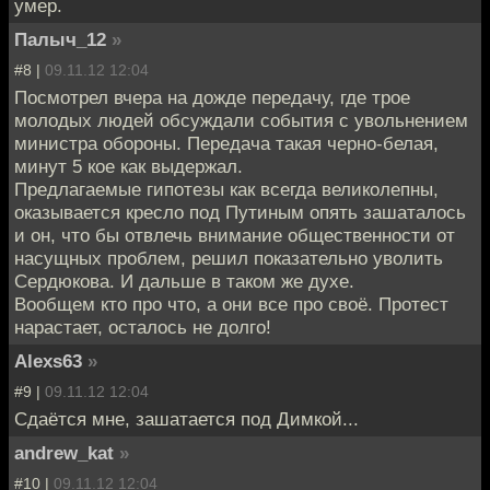
умер.
Палыч_12
»
#8 |
09.11.12 12:04
Посмотрел вчера на дожде передачу, где трое
молодых людей обсуждали события с увольнением
министра обороны. Передача такая черно-белая,
минут 5 кое как выдержал.
Предлагаемые гипотезы как всегда великолепны,
оказывается кресло под Путиным опять зашаталось
и он, что бы отвлечь внимание общественности от
насущных проблем, решил показательно уволить
Сердюкова. И дальше в таком же духе.
Вообщем кто про что, а они все про своё. Протест
нарастает, осталось не долго!
Alexs63
»
#9 |
09.11.12 12:04
Сдаётся мне, зашатается под Димкой...
andrew_kat
»
#10 |
09.11.12 12:04