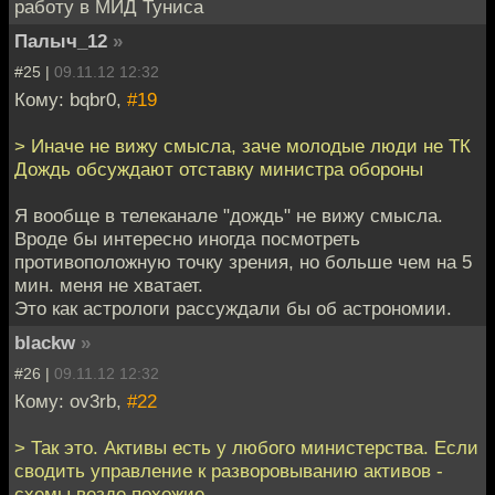
работу в МИД Туниса
Палыч_12
»
#25 |
09.11.12 12:32
Кому: bqbr0,
#19
> Иначе не вижу смысла, заче молодые люди не ТК
Дождь обсуждают отставку министра обороны
Я вообще в телеканале "дождь" не вижу смысла.
Вроде бы интересно иногда посмотреть
противоположную точку зрения, но больше чем на 5
мин. меня не хватает.
Это как астрологи рассуждали бы об астрономии.
blackw
»
#26 |
09.11.12 12:32
Кому: ov3rb,
#22
> Так это. Активы есть у любого министерства. Если
сводить управление к разворовыванию активов -
схемы везде похожие.