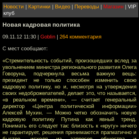
Новости
|
Картинки
|
Видео
|
Переводы
|
Магазин
|
VIP
клуб
Новая кадровая политика
09.11.12 11:30
|
Goblin
|
264 комментария
С мест сообщают:
«Стремительность событий, произошедших вслед за
увольнением министра регионального развития Олега
Говоруна, подчеркнула весьма важную вещь:
президент не только способен изменить свою
кадровую политику, но и, несмотря на утверждения
своих недоброжелателей, делает это, что называется,
«в реальном времени», — считает генеральный
директор «Центра политической информации»
Алексей Мухин. — Можно четко обозначить новую
кадровую политику Путина как явный тренд.
Понимать его следует так: близость к «кругу» ничего
не гарантирует, решения принимаются прагматично и
быстро, исходя из запросов общества и