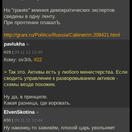
На "гранях" мнения демократических экспертов
сведены в одну ленту.
При прочтении плакалЪ.
http://grani.ru/Politics/Russia/Cabinet/m.208421.html
pavlukha
»
#29 |
09.11.12 12:40
Кому: ov3rb,
#22
> Так это. Активы есть у любого министерства. Если
сводить управление к разворовыванию активов -
схемы везде похожие.
Ну да, в принципе.
Какая разница, где воровать.
ElvenSkotina
»
#30 |
09.11.12 12:44
Ну наконец-то заживём, плохой царь увольняет