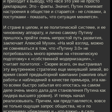
и приходит к выводу, что «все это уже не просто
декларации. Это - факты. Значит, Путин понимает
настроения в обществе и старается - не словами, а
поступками - показать, что ситуация меняется».
И стране в целом, и ее политической системе, и ее
чиновному аппарату, и лично самому Путину
пришлось пройти очень непростой путь развития,
заключает Алексей Мухин. «На мой взгляд, можно
не сомневаться в том, что «Путину 3.0» не
потребовалось много времени на «техническую
подготовку» к «собственной модернизации», -
считает политолог. - Скорее всего, он выстраивал
эту внутреннюю стратегию еще минувшей зимой, во
время своей предвыборной кампании (накопив опыт
работы и наблюдений в качестве премьера, эта как-
то всеми быстро забытая его ипостась на самом
деле очень много дала для становления Путина как
лидера высшего уровня). И теперь начал
реализовывать. Причем, как представляется, вовсе
не только ощущая запрос общества, но и по
искреннему убеждению и - что важно - в силу