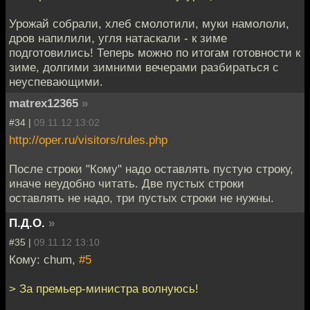
Урожай собрали, хлеб смолотили, муки намололи,
дров напилили, угля натаскали - к зиме
подготовились! Теперь можно по итогам готовности к
зиме, долгими зимними вечерами разбираться с
неуспевающими.
matrex12365
»
#34 |
09.11.12 13:02
http://oper.ru/visitors/rules.php
После строки "Кому" надо оставлять пустую строку,
иначе неудобно читать. Две пустых строки
оставлять не надо, три пустых строки не нужны.
П.Д.О.
»
#35 |
09.11.12 13:10
Кому: chum,
#5
> За премьер-министра волнуюсь!