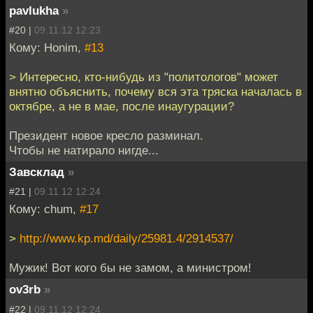
pavlukha
»
#20 |
09.11.12 12:23
Кому: Honim,
#13
> Интересно, кто-нибудь из "политологов" может
внятно объяснить, почему вся эта тряска началась в
октябре, а не в мае, после инаугурации?
Президент новое кресло разминал.
Чтобы не натирало нигде...
Завсклад
»
#21 |
09.11.12 12:24
Кому: chum,
#17
>
http://www.kp.md/daily/25981.4/2914537/
Мужик! Вот кого бы не замом, а министром!
ov3rb
»
#22 |
09.11.12 12:24