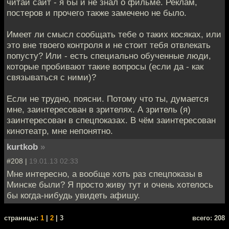
читай сайт - я бы и не знал о фильме. Реклам,
постеров и прочего также замечено не было.
Имеет ли смысл сообщать тебе о таких косяках, или
это вне твоего контроля и не стоит тебя отвлекать
попусту? Или - есть специально обученные люди,
которые пробивают такие вопросы (если да - как
связываться с ними)?
Если не трудно, поясни. Потому что ты, думается
мне, заинтересован в зрителях. А зритель (я)
заинтересован в спецпоказах. В чём заинтересован
кинотеатр, мне непонятно.
kurtkob
»
#208 |
19.01.13 02:33
Мне интересно, а вообще хоть раз спецпоказы в
Минске были? Я просто живу тут и очень хотелось
бы когда-нибудь увидеть афишу.
cтраницы:
1
|
2
| 3
всего: 208