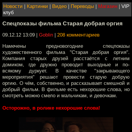
Новости
|
Картинки
|
Видео
|
Переводы
|
Магазин
|
VIP
клуб
Спецпоказы фильма Старая добрая оргия
09.12.12 13:09
|
Goblin
|
208 комментариев
Намечены предновогодние спецпоказы
художественного фильма "Старая добрая оргия".
Компания старых друзей расстаётся с летним
домиком, где дружно проводит выходные и по-
всякому дуркует. В качестве "закрывающего
мероприятия" решают провести старую добрую
оргию. О чём, собственно, и рассказывает смешной и
добрый фильм. В фильме есть нехорошие слова, но
смотреть можно смело и мальчикам, и девочкам.
Осторожно, в ролике нехорошие слова!