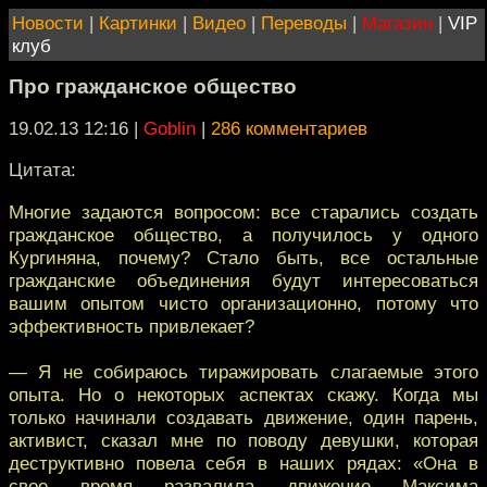
Новости
|
Картинки
|
Видео
|
Переводы
|
Магазин
|
VIP
клуб
Про гражданское общество
19.02.13 12:16
|
Goblin
|
286 комментариев
Цитата:
Многие задаются вопросом: все старались создать
гражданское общество, а получилось у одного
Кургиняна, почему? Стало быть, все остальные
гражданские объединения будут интересоваться
вашим опытом чисто организационно, потому что
эффективность привлекает?
— Я не собираюсь тиражировать слагаемые этого
опыта. Но о некоторых аспектах скажу. Когда мы
только начинали создавать движение, один парень,
активист, сказал мне по поводу девушки, которая
деструктивно повела себя в наших рядах: «Она в
свое время развалила движение Максима