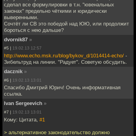
сделал все формулировки в т.н. "ювенальных
законах" предельно чёткими и юридически
выверенными.
Сочтёт ли СВ это победой над ЮЮ, или продолжит
бороться с нею дальше?
dvornik87
»
#5 |
19.02.13 12:57
http://www.echo.msk.ru/blog/bykov_d/1014414-echo/
-
Зибельтруд на линии. "Радует". Советую обсудить.
dacznik
»
#6 |
19.02.13 13:01
Спасибо Дмитрий Юрич! Очень информативная
ссылка.
Ivan Sergeevich
»
#7 |
19.02.13 13:01
Кому: Цитата,
#1
> альтернативное законодательство должно