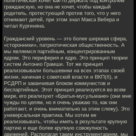
политическая хочет как-то держать под контролем
гражданскую, но она не хочет, чтобы каждый
родитель, протестующий против того, что у него
отнимают детей, при этом знал Макса Вебера и
читал Кургиняна.
Гражданский уровень — это более широкая сфера,
«сторонники», патриотическая общественность. А
мы являемся партийным, концентрированным
ядром. Это периферия и ядро. Это принцип теории
систем Антонио Грамши. Тот же принцип
реализовывали большевики на всех этапах своей
жизни, начиная с советской власти и ВКП(б), и
РСДРП и заканчивая блоком коммунистов и
беспартийных. Этот принцип реализуется во всем
мире, его реализуют «Братья-мусульмане» (они мне
чужды по целям, но я очень уважаю то, как они
работают, и очень внимательно за этим слежу). Это
универсальная практика. Мы хотим ее
реализовывать, чтобы иметь в результате крупную
партию и еще более крупную совокупность
движений. Располагая таким инструментарием, мы