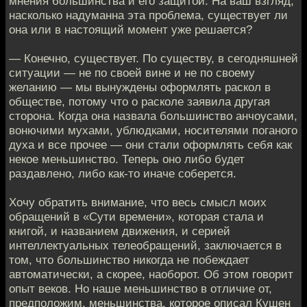
мнения большинства и его защитой. На ваш взгляд,
насколько надуманна эта проблема, существует ли
она или в настоящий момент уже решается?
— Конечно, существует. По существу, в сегодняшней
ситуации — не по своей вине и не по своему
желанию — мы вынуждены оформлять раскол в
обществе, потому что о расколе заявила другая
сторона. Когда она назвала большинство анчоусами,
вонючими мухами, ублюдками, носителями поганого
духа и все прочее — они стали оформлять себя как
некое меньшинство. Теперь оно либо будет
раздавлено, либо как-то иначе соберется.
Хочу обратить внимание, что весь смысл моих
обращений в «Сути времени», которая стала и
книгой, и названием движения, и серией
интеллектуальных телеобращений, заключается в
том, что большинство никогда не побеждает
автоматически, а скорее, наоборот. Об этом говорит
опыт веков. Но наше меньшинство в отличие от,
предположим, меньшинства, которое описал Кушен