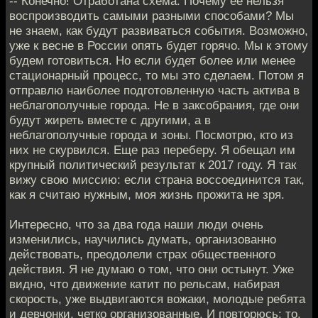
-- Конечно! Отработана схема. Почему ее нельзя
воспроизводить самыми разными способами? Мы
не знаем, как будут развиваться события. Возможно,
уже к весне в России опять будет горячо. Мы к этому
будем готовиться. Но если будет более или менее
стационарный процесс, то мы это сделаем. Потом я
отправлю наиболее подготовленную часть актива в
неблагополучные города. Не в заксобрания, где они
будут жиреть вместе с другими, а в
неблагополучные города и зоны. Посмотрю, кто из
них не скурвился. Еще раз переберу. Я обещал им
крупный политический результат к 2017 году. Я так
вижу свою миссию: если страна воссоединится так,
как я считаю нужным, моя жизнь прожита не зря.
Интересно, что за два года наши люди очень
изменились, научились думать, организованно
действовать, преодолели страх общественного
действия. Я не думаю о том, что они остынут. Уже
видно, что движение катит по рельсам, набирая
скорость, уже выдвигаются вожаки, молодые ребята
и девчонки, четко организованные. И повторюсь: то,