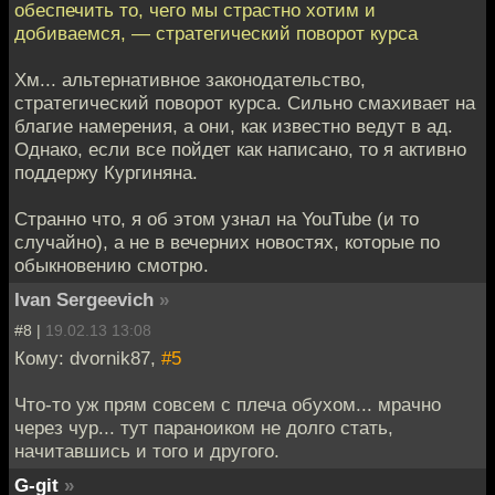
обеспечить то, чего мы страстно хотим и
добиваемся, — стратегический поворот курса
Хм... альтернативное законодательство,
стратегический поворот курса. Сильно смахивает на
благие намерения, а они, как известно ведут в ад.
Однако, если все пойдет как написано, то я активно
поддержу Кургиняна.
Странно что, я об этом узнал на YouTube (и то
случайно), а не в вечерних новостях, которые по
обыкновению смотрю.
Ivan Sergeevich
»
#8 |
19.02.13 13:08
Кому: dvornik87,
#5
Что-то уж прям совсем с плеча обухом... мрачно
через чур... тут параноиком не долго стать,
начитавшись и того и другого.
G-git
»