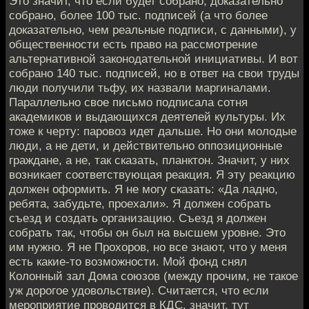
Это значит, что если будет собрано, доказательно
собрано, более 100 тыс. подписей (а что более
доказательно, чем реальные подписи, с данными), у
общественности есть право на рассмотрение
альтернативной законодательной инициативы. И вот
собрано 140 тыс. подписей, но в ответ на свои труды
люди получили тьфу, их назвали маргиналами.
Параллельно свое письмо подписала сотня
академиков и выдающихся деятелей культуры. Их
тоже к черту: паровоз идет дальше. Но они молодые
люди, а не дети, и действительно оппозиционные
граждане, а не, так сказать, планктон. Значит, у них
возникает соответствующая реакция. Я эту реакцию
должен оформить. Я не могу сказать: «Да ладно,
ребята, забудьте, проехали». Я должен собрать
съезд и создать организацию. Съезд я должен
собрать так, чтобы он был на высшем уровне. Это
им нужно. Я не Прохоров, но все знают, что у меня
есть какие-то возможности. Мой фонд снял
Колонный зал Дома союзов (между прочим, не такое
уж дорогое удовольствие). Считается, что если
мероприятие проводится в КДС, значит, тут