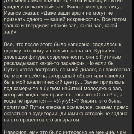
Для меня самое важное то, что и Иванов, и Путин
увидели не казенный зал. Живые, молодые лица.
Иванов сказал: «Даже ваши враги не могут не
признать одного — вашей искренности». Все потом
только и твердили: «Какой зал, какой зал, какой
зал!»
Все, что после этого было написано, сводилось к
одному: кто кому и сколько заплатил, Кургинян —
зловещая фигура современности, они с Путиным
раскладывают какой-то пасьянсик. Но если бы
Путин хотел построить со мной диалог, он пригласил
бы меня к себе на загородный объект или приехал
бы в мой аналитический центр… Зачем приезжать
под камеры-то в битком набитый молодежью зал,
который, когда ему нравится, говорит «О-о-о!!!», а
когда не нравится — «У-у-у!!!»? Значит, это была
политика? Путин впервые осмелился, скажем прямо,
оказаться в аудитории, динамика которой не задана
на сто процентов его аппаратом.
Наверное, ему это было интересно не меньше, чем