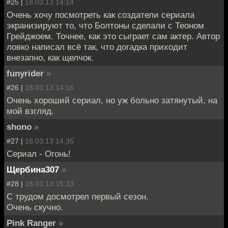
#25 |
18.03.13 14:14
Очень хочу посмотреть как создатели сериала
экранизируют то, что Болтоны сделали с Теоном
Грейджоем. Точнее, как это сыграет сам актер. Автор
ловко написал всё так, что догадка приходит
внезапно, как щелчок.
funyrider
»
#26 |
18.03.13 14:16
Очень хороший сериал, но уж больно затянутый, на
мой взгляд.
shono
»
#27 |
18.03.13 14:35
Сериал - Огонь!
Щербина307
»
#28 |
18.03.13 15:33
С трудом досмотрел первый сезон.
Очень скучно.
Pink Ranger
»