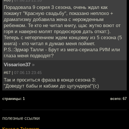
Порадовала 9 серия 3 сезона, очень ждал как
покажут "Красную свадьбу", показано неплохо +
драматизму добавила жена с нерожденным
ребенком. Те кто не читал книгу, щас жутко воют от
горя и наверно молят продюсеров дать откат:).
Теперь с нетерпением ждем концовку из 5 сезона (5
книга) - кто читал я думаю меня поймет.
P.S.:Эдмар Талли - Брут из мега-сериала РИМ или
глаза меня подводят?
Vissarion37
»
#67 |
07.06.13 23:45
Так и проситься фраза в конце сезона 3:
"Доведут бабы и кабаки до цугундера!"(с)
cтраницы: 1
всего: 67
полезные ссылки