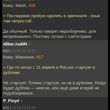
Кому: Marth,
#10
> Последнюю пробую одолеть в оригинале - язык
там непростой.
Да обычный. Только говорят неразборчиво, для
непривыкшего. Поэтому лучше с сабтитрами.
d0ber.maNN
»
#20 |
18.03.13 13:22
Кому: Макгинли,
#17
> Где-то читал с 11 апреля в России стартует в
дубляже
Не стартует. Точнее стартует, но не в дубляже. Когда
будет дубляж — неясно, ибо ещё даже второй не
отдублировали.
P_Floyd
»
#21 |
18.03.13 13:39