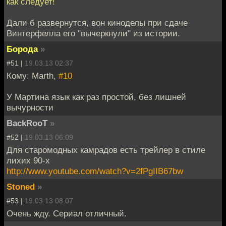
как следует!
Дали б развернутся, вон киноделы при сдаче
Винтерфелла его "вычеркнули" из истории.
Борода
»
#51 |
19.03.13 02:37
Кому: Marth,
#10
У Мартина язык как раз простой, без лишней
вычурности
BackRooT
»
#52 |
19.03.13 06:09
Для старомодных камрадов есть трейлер в стиле
лихих 90-х
http://www.youtube.com/watch?v=2fPgIIB67bw
Stoned
»
#53 |
19.03.13 08:07
Очень жду. Сериал отличный.