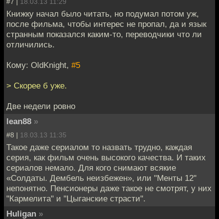
#7 |
18.03.13 11:29
Книжку начал было читать, но подумал потом уж,
после фильма, чтобы интерес не пропал, да и язык
странным показался каким-то, переводчики что ли
отличились.
Кому: OldKnight,
#5
> Скорее б уже.
Две недели ровно
lean88
»
#8 |
18.03.13 11:35
Такое даже сериалом то назвать трудно, каждая
серия, как фильм очень высокого качества. И таких
сериалов немало. Для кого снимают всякие
«Солдаты. Дембель неизбежен», или "Менты 12"
непонятно. Пенсионеры даже такое не смотрят, у них
"Кармелита" и "Цыганские страсти".
Huligan
»