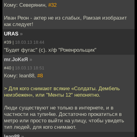
Кому: Северянин,
#32
Иван Реон - актер не из слабых, Рамзая изобразит
как следует!
URAS
»
#39 |
18.03.13 18:44
"Будет фугас" (с). х/ф "Рокенрольщик"
mr.JoKeЯ
»
#40 |
18.03.13 18:51
Кому: lean88,
#8
> Для кого снимают всякие «Солдаты. Дембель
неизбежен», или "Менты 12" непонятно.
Люди существуют не только в интернете, и в
частности на тупи4ке. Достаточно прокатиться в
метро или просто выйти на улицу, чтобы увидеть
тип людей, для кого снимают.
lean88
»