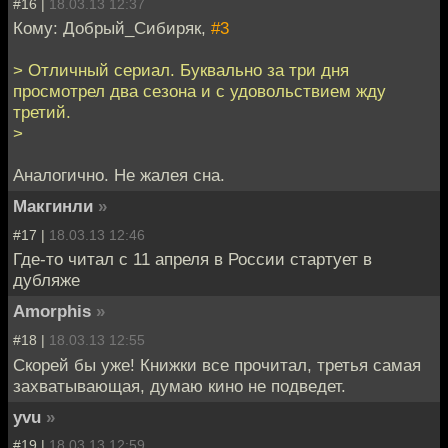
#16 |
18.03.13 12:37
Кому: Добрый_Сибиряк,
#3
> Отличный сериал. Буквально за три дня
просмотрел два сезона и с удовольствием жду
третий.
>
Аналогично. Не жалея сна.
Макгинли
»
#17 |
18.03.13 12:46
Где-то читал с 11 апреля в России стартует в
дубляже
Amorphis
»
#18 |
18.03.13 12:55
Скорей бы уже! Книжки все прочитал, третья самая
захватывающая, думаю кино не подведет.
yvu
»
#19 |
18.03.13 12:59