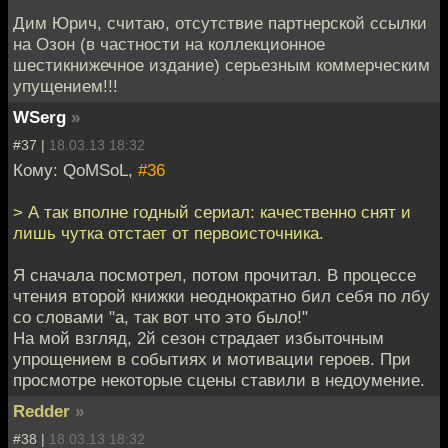
Дим Юрич, считаю, отсутствие партнерской ссылки
на Озон (в частности на коллекционное
шестикнижечное издание) серьезным коммерческим
упущением!!!
WSerg
»
#37 |
18.03.13 18:32
Кому: QoMSoL,
#36
> А так вполне годный сериал: качественно снят и
лишь чутка отстает от первоисточника.
Я сначала посмотрел, потом прочитал. В процессе
чтения второй книжки неоднократно бил себя по лбу
со словами "а, так вот что это было!"
На мой взгляд, 2й сезон страдает избыточным
упрощением в событиях и мотивации героев. При
просмотре некоторые сцены ставили в недоумение.
Redder
»
#38 |
18.03.13 18:32