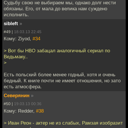
Судьбу свою не выбираем мы, однако долг нести
обязаны. Его, от мала до велика нам суждено
исполнить.
sibleft
»
#49 |
18.03.13 22:45
Кому: Ziyod,
#34
> Вот бы HBO забацал аналогичный сериал по
Ведьмаку..
>
Есть польский более менее годный, хотя и очень
бедный. К книге почти не имеет отношения, но зато
есть атмосфера.
Северянин
»
#50 |
19.03.13 00:36
Кому: Redder,
#38
> Иван Реон - актер не из слабых, Рамзая изобразит