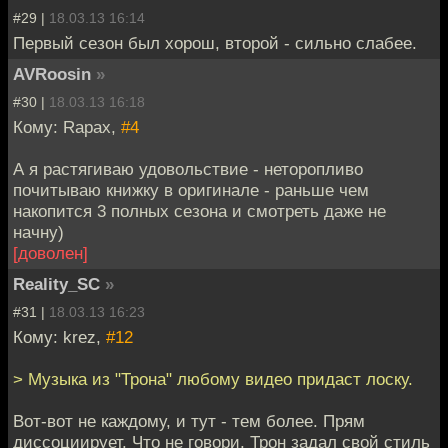
#29 |
18.03.13 16:14
Первый сезон был хорош, второй - сильно слабее.
AVRoosin
»
#30 |
18.03.13 16:18
Кому: Rapax,
#4
А я растягиваю удовольствие - неторопливо
почитываю книжку в оригинале - раньше чем
накопится 3 полных сезона и смотреть даже не
начну)
[доволен]
Reality_SC
»
#31 |
18.03.13 16:23
Кому: krez,
#12
> Музыка из "Трона" любому видео придаст лоску.
Вот-вот не каждому, и тут - тем более. Прям
диссоциирует. Что не говори, Трон задал свой стиль