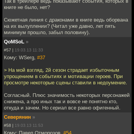
Так в трейлере ведь показывают события, которых в
книге не было, нет?
Сюжетная линия с драконами в книге ведь оборвана
на их вылуплении? (Читал уже давно, лет пять
минимум прошло, забыл половину).
QoMSoL
»
#57 |
19.03.13 11:33
Кому: WSerg,
#37
> На мой взгляд, 2й сезон страдает избыточным
упрощением в событиях и мотивации героев. При
просмотре некоторые сцены ставили в недоумение.
Согласный. Плюс значимость некоторых персонажей
снижена, а про иных так и вовсе не понятно кто,
откуда и зачем. Но сериал все равно офигенный.
Северянин
»
#58 |
19.03.13 11:53
Кому: Павел Отморозов,
#54