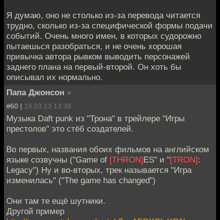
Я думаю, оно не столько из-за перевода читается
трудно, сколько из-за специфической формы подачи
событий. Очень много имен, в которых судорожно
пытаешься разобраться, и не очень хорошая
привычка автора рывком выводить персонажей
заднего плана на первый-второй. Он хоть бы
описывал их нормально.
Папа Джонсон
»
#60 |
19.03.13 13:38
Музыка Daft punk из "Трона" в трейлере "Игры
престолов" это стёб создателей.
Во первых, названия обоих фильмов на английском
языке созвучны ("Game of
[THRON]
ES" и "
[TRON]
:
Legacy") Ну и во-вторых, трек называется "Игра
изменилась" ("The game has changed")
Они там те ещё шутники.
Другой пример