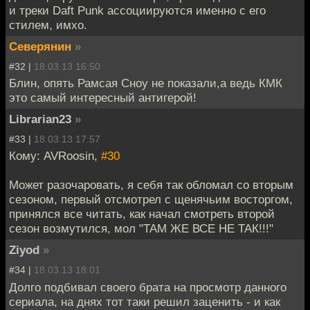
и треки Daft Punk ассоциируются именно с его
стилем, имхо.
Северянин
»
#32 |
18.03.13 16:50
Блин, опять Рамсая Сноу не показали,а ведь КМК
это самый интересный антигерой!
Librarian23
»
#33 |
18.03.13 17:57
Кому: AVRoosin,
#30
Может разочаровать, я себя так обломал со вторым
сезоном, первый отсмотрел с щенячьим восторгом,
принялся все читать, как начал смотреть второй
сезон возмутился, мол "ТАМ ЖЕ ВСЕ НЕ ТАК!!!"
Ziyod
»
#34 |
18.03.13 18:01
Долго подбивал своего брата на просмотр данного
сериала, на днях тот таки решил заценить - и как