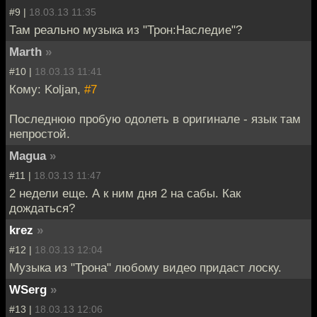
#9 |
18.03.13 11:35
Там реально музыка из "Трон:Наследие"?
Marth
»
#10 |
18.03.13 11:41
Кому: Koljan,
#7
Последнюю пробую одолеть в оригинале - язык там
непростой.
Magua
»
#11 |
18.03.13 11:47
2 недели еще. А к ним дня 2 на сабы. Как
дождаться?
krez
»
#12 |
18.03.13 12:04
Музыка из "Трона" любому видео придаст лоску.
WSerg
»
#13 |
18.03.13 12:06