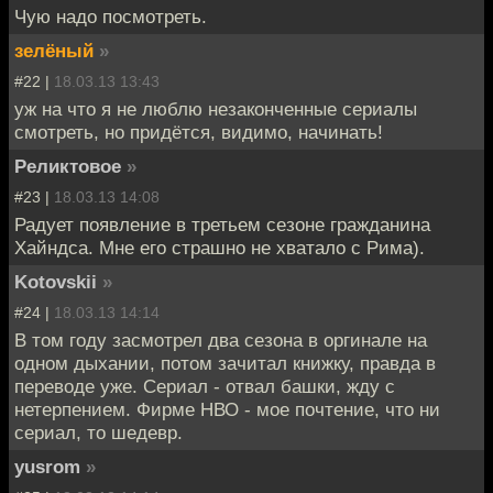
Чую надо посмотреть.
зелёный
»
#22 |
18.03.13 13:43
уж на что я не люблю незаконченные сериалы
смотреть, но придётся, видимо, начинать!
Реликтовое
»
#23 |
18.03.13 14:08
Радует появление в третьем сезоне гражданина
Хайндса. Мне его страшно не хватало с Рима).
Kotovskii
»
#24 |
18.03.13 14:14
В том году засмотрел два сезона в оргинале на
одном дыхании, потом зачитал книжку, правда в
переводе уже. Сериал - отвал башки, жду с
нетерпением. Фирме НВО - мое почтение, что ни
сериал, то шедевр.
yusrom
»