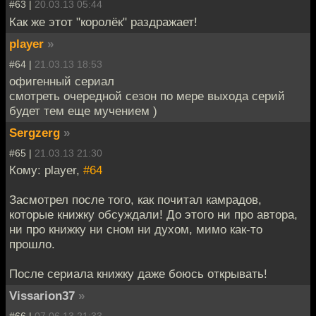
#63 |
20.03.13 05:44
Как же этот "королёк" раздражает!
player
»
#64 |
21.03.13 18:53
офигенный сериал
смотреть очередной сезон по мере выхода серий
будет тем еще мучением )
Sergzerg
»
#65 |
21.03.13 21:30
Кому: player,
#64
Засмотрел после того, как почитал камрадов,
которые книжку обсуждали! До этого ни про автора,
ни про книжку ни сном ни духом, мимо как-то
прошло.
После сериала книжку даже боюсь открывать!
Vissarion37
»
#66 |
07.06.13 21:33