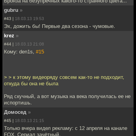
Бронза на безупречных какого-то странного цвета...
gubru
»
#43 |
18.03.13 19:53
Эх, дожить бы! Первые два сезона - чумовые.
krez
»
#44 |
18.03.13 21:08
Кому: den1s,
#15
> > к этому видеоряду совсем как-то не подходит,
откуда бы она не была
Ряд скучный, а вот музыка на века получилась ее не
испортишь.
Домосед
»
#45 |
18.03.13 21:15
Только вчера видел рекламу: с 12 апреля на канале
FOX. Сериал зачётный.