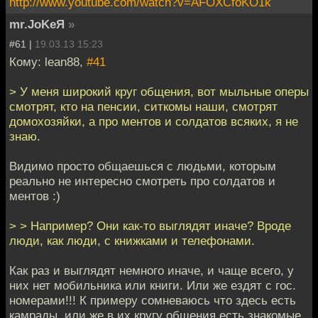
http://www.youtube.com/watch?v=AFOXCfoKO1k
mr.JoKeЯ
»
#61 |
19.03.13 15:23
Кому: lean88,
#41
> У меня широкий круг общения, вот мыльные оперы
смотрят, кто на пенсии, ситкомы наши, смотрят
домохозяйки, а про ментов и солдатов всяких, я не
знаю.
Видимо просто общаешься с людьми, которым
реально не интересно смотреть про солдатов и
ментов :)
> > Например? Они как-то выглядят иначе? Вроде
люди, как люди, с книжками и телефонами.
Как раз и выглядят немного иначе, и чаще всего, у
них нет мобильника или книги. Или же ездят с гос.
номерами!!! К примеру сомневаюсь что здесь есть
камрады, или же в их кругу общения есть знакомые,