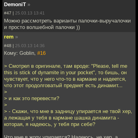
DemoniT
»
#47 |
25.03.13 13:41
Можно рассмотреть варианты палочки-выручалочки
и просто волшебной палочки ))
rem
»
#48 |
25.03.13 14:36
Кому: Goblin,
#16
> Смотрел в оригинале, там вроде: "Please, tell me
this is stick of dynamite in your pocket", то бишь, он
чувствует, что у него что-то в кармане и надеется,
что этот продолговатый предмет есть динамит...
>
> и как это перевести?
>
> - Скажи, что мне в задницу упирается не твой хер,
а лежащая у тебя в кармане шашка динамита -
которая, я надеюсь, у тебя при себе?
Что мне в жопу упирается? Надеюсь, не хер, а