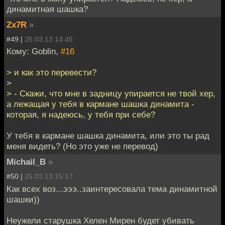
динамитная шашка?
Zx7R
»
#49 |
25.03.13 14:45
Кому: Goblin,
#16
> и как это перевести?
>
> - Скажи, что мне в задницу упирается не твой хер,
а лежащая у тебя в кармане шашка динамита -
которая, я надеюсь, у тебя при себе?
У тебя в кармане шашка динамита, или это ты рад
меня видеть? (Но это уже не перевод)
Michail_B
»
#50 |
25.03.13 15:17
Как всех воз...эээ..заинтересовала тема динамитной
шашки))
Неужели старушка Хелен Мирен будет убивать