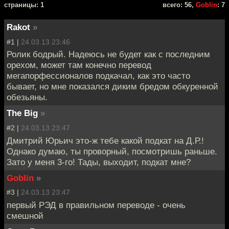
cтраницы: 1
всего: 56,
Goblin
: 7
Rakot
»
#1 |
24.03.13 23:46
Ролик бодрый. Надеюсь не будет как с последним
орехом, может там конечно перевод
мегапорфессионалов подкачал, как это часто
бывает, но мне показался диким бредом обкуренной
обезьяны.
The Big
»
#2 |
24.03.13 23:47
Дмитрий Юрьич это-ж тебе какой подкат на Д.Р.!
Однако думаю, ты проворный, посмотришь раньше.
Зато у меня 3-го! Тады, выходит, подкат мне?
Goblin
»
#3 |
24.03.13 23:47
первый РЭД в правильном переводе - очень
смешной