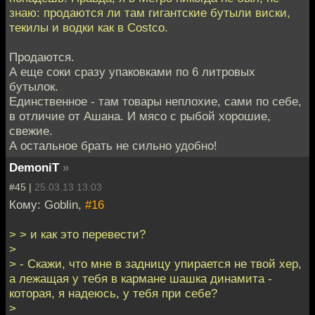
знаю: продаются ли там гигантские бутыли виски,
текилы и водки как в Costco.
Продаются.
А еще соки сразу упаковками по 6 литровых
бутылок.
Единственное - там товары неплохие, сами по себе,
в отличие от Ашана. И мясо с рыбой хорошие,
свежие.
А остальное брать не сильно удобно!
DemoniT
»
#45 |
25.03.13 13:03
Кому: Goblin,
#16
> > и как это перевести?
>
> - Скажи, что мне в задницу упирается не твой хер,
а лежащая у тебя в кармане шашка динамита -
которая, я надеюсь, у тебя при себе?
>