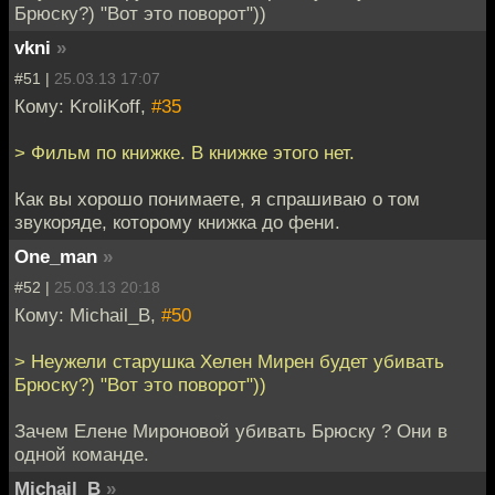
Брюску?) "Вот это поворот"))
vkni
»
#51 |
25.03.13 17:07
Кому: KroliKoff,
#35
> Фильм по книжке. В книжке этого нет.
Как вы хорошо понимаете, я спрашиваю о том
звукоряде, которому книжка до фени.
One_man
»
#52 |
25.03.13 20:18
Кому: Michail_B,
#50
> Неужели старушка Хелен Мирен будет убивать
Брюску?) "Вот это поворот"))
Зачем Елене Мироновой убивать Брюску ? Они в
одной команде.
Michail_B
»