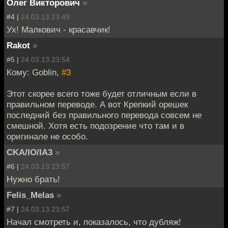
Олег Викторович
»
#4 |
24.03.13 23:49
Ух! Малкович - красавчик!
Rakot
»
#5 |
24.03.13 23:54
Кому: Goblin,
#3
Этот скорее всего тоже будет отличным если в
правильном переводе. А вот Крепкий орешек
последний без правильного перевода совсем не
смешной. Хотя есть подозрение что там и в
оригинале не особо.
CKA/IO/IA3
»
#6 |
24.03.13 23:57
Нужно брать!
Felis_Melas
»
#7 |
24.03.13 23:57
Начал смотреть и, показалось, что дубляж!