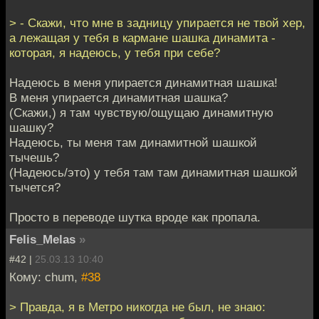
> - Скажи, что мне в задницу упирается не твой хер,
а лежащая у тебя в кармане шашка динамита -
которая, я надеюсь, у тебя при себе?
Надеюсь в меня упирается динамитная шашка!
В меня упирается динамитная шашка?
(Скажи,) я там чувствую/ощущаю динамитную
шашку?
Надеюсь, ты меня там динамитной шашкой
тычешь?
(Надеюсь/это) у тебя там там динамитная шашкой
тычется?
Просто в переводе шутка вроде как пропала.
Felis_Melas
»
#42 |
25.03.13 10:40
Кому: chum,
#38
> Правда, я в Метро никогда не был, не знаю: