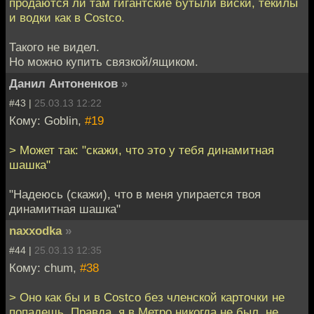
продаются ли там гигантские бутыли виски, текилы
и водки как в Costco.
Такого не видел.
Но можно купить связкой/ящиком.
Данил Антоненков
»
#43 |
25.03.13 12:22
Кому: Goblin,
#19
> Может так: "скажи, что это у тебя динамитная
шашка"
"Надеюсь (скажи), что в меня упирается твоя
динамитная шашка"
naxxodka
»
#44 |
25.03.13 12:35
Кому: chum,
#38
> Оно как бы и в Costco без членской карточки не
попадешь. Правда, я в Метро никогда не был, не