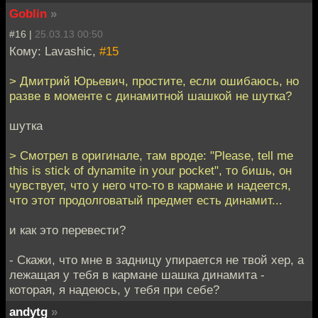
Goblin
»
#16 |
25.03.13 00:50
Кому: Lavashic,
#15
> Дмитрий Юрьевич, простите, если ошибаюсь, но
разве в моменте с динамитной шашкой не шутка?
шутка
> Смотрел в оригинале, там вроде: "Please, tell me
this is stick of dynamite in your pocket", то бишь, он
чувствует, что у него что-то в кармане и надеется,
что этот продолговатый предмет есть динамит...
и как это перевести?
- Скажи, что мне в задницу упирается не твой хер, а
лежащая у тебя в кармане шашка динамита -
которая, я надеюсь, у тебя при себе?
andytg
»