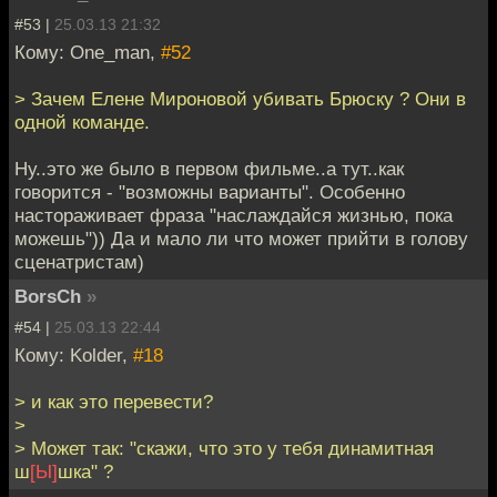
#53 |
25.03.13 21:32
Кому: One_man,
#52
> Зачем Елене Мироновой убивать Брюску ? Они в
одной команде.
Ну..это же было в первом фильме..а тут..как
говорится - "возможны варианты". Особенно
настораживает фраза "наслаждайся жизнью, пока
можешь")) Да и мало ли что может прийти в голову
сценатристам)
BorsCh
»
#54 |
25.03.13 22:44
Кому: Kolder,
#18
> и как это перевести?
>
> Может так: "скажи, что это у тебя динамитная
ш
[Ы]
шка" ?