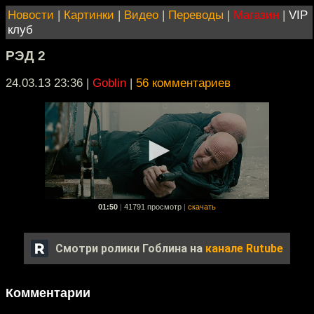
Новости
|
Картинки
|
Видео
|
Переводы
|
Магазин
|
VIP
клуб
РЭД 2
24.03.13 23:36
|
Goblin
|
56 комментариев
01:50
|
41791 просмотр
|
скачать
Смотри ролики Гоблина на
канале Rutube
Комментарии