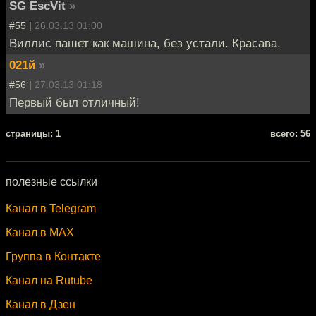
SG EscVit
»
#55 |
26.03.13 01:00
Виллис пашет как машина, без устали. Красава.
021й
»
#56 |
27.03.13 01:18
Первый был отличный!
cтраницы: 1
всего: 56
полезные ссылки
Канал в Telegram
Канал в MAX
Группа в Контакте
Канал на Rutube
Канал в Дзен