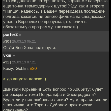
это уж далеко не потеря потерь, в фильме наверняка
еще тонна термоядерных шуток! Жду, как и второго
"Пипца", надеюсь, в Вашем переводе(за последние
полгода, кажется, ни одного фильма на спецпоказах
у нас в Воронеже не пропускал, включил в
обязательную программу, так сказать).
porter2
»
#30 |
25.03.13 05:21
О, Ли Бен Хона подтянули.
vkni
»
#31 |
25.03.13 07:21
Кому: Goblin,
#20
> до августа далеко :)
Дмитрий Юрьевич! Есть вопрос по Хоббиту: будет
ли раскрыта тема Пендальфа и Электродрели?
Будет ли у них любовная линия? Ну и, правильно ли
я понимаю, что Торин - Дуболом практически
однозначно?