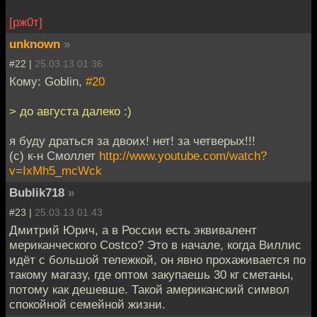
[рж0т]
unknown
»
#22 |
25.03.13 01:36
Кому: Goblin,
#20
> до августа далеко :)
я буду драться за двоих! нет! за четверых!!!
(с) к-н Смоллет
http://www.youtube.com/watch?
v=IxMh5_mcWck
Bublik718
»
#23 |
25.03.13 01:43
Дмитрий Юрич, а в России есть эквивалент
мериканческого Costco? Это в начале, когда Виллис
идёт с большой тележкой, он явно прохаживается по
такому магазу, где оптом закупаешь 30 кг сметаны,
потому как дешевше. Такой американский символ
спокойной семейной жизни.