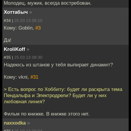
Молодец, мужик, всегда востребован.
Хоттабыч
»
#34 |
25.03.13 08:10
Кому: Goblin,
#3
Да!
KroliKoff
»
#35 |
25.03.13 08:30
Надеюсь из штанов у тебя выпирает динамит?
Кому: vkni,
#31
> Есть вопрос по Хоббиту: будет ли раскрыта тема
Пендальфа и Электродрели? Будет ли у них
любовная линия?
Фильм по книжке. В книжке этого нет.
naxxodka
»
#36 |
25.03.13 09:04