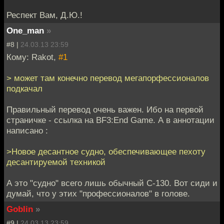
Респект Вам, Д.Ю.!
One_man
»
#8 |
24.03.13 23:59
Кому: Rakot,
#1
> может там конечно перевод мегапорфессионалов
подкачал
Правильный перевод очень важен. Ибо на первой
страничке - ссылка на BF3:End Game. А в аннотации
написано :
>Новое десантное судно, обеспечивающее пехоту
десантируемой техникой
А это "судно" всего лишь обычный С-130. Вот сиди и
думай, что у этих "профессионалов" в голове.
Goblin
»
#9 |
24.03.13 23:59