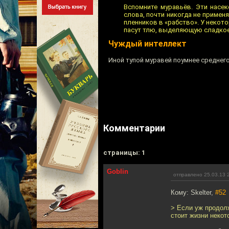
Вспомните муравьёв. Эти насе
слова, почти никогда не приме
пленников в «рабство». У некот
пасут тлю, выделяющую сладкое
Чуждый интеллект
Иной тупой муравей поумнее среднег
Комментарии
cтраницы: 1
Goblin
отправлено 25.03.13 
Кому: Skelter,
#52
> Если уж продолж
стоит жизни некот