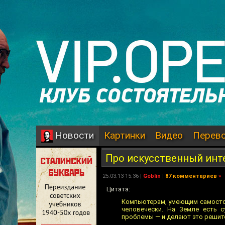
Картинки
Видео
Перев
Новости
Про искусственный инт
25.03.13 15:36 |
Goblin
|
87 комментариев
»
Цитата:
Компьютерам, умеющим самостоя
человечески. На Земле есть 
проблемы — и делают это решите