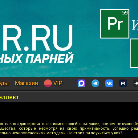
оды
Магазин
VIP
еллект
тельно адаптироваться к изменяющейся ситуации, совсем не нужно б
существа, которые, несмотря на свою примитивность, успешно р
льно нечеловеческими методами. Не стоит ли поучиться у них?