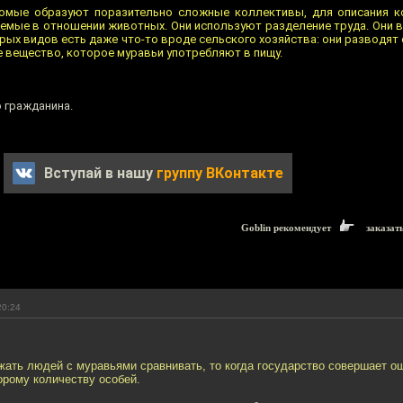
комые образуют поразительно сложные коллективы, для описания к
няемые в отношении животных. Они используют разделение труда. Они
орых видов есть даже что-то вроде сельского хозяйства: они разводят
 вещество, которое муравьи употребляют в пищу.
о гражданина.
Вступай в нашу
группу ВКонтакте
Goblin рекомендует
заказат
20:24
ать людей с муравьями сравнивать, то когда государство совершает ош
орому количеству особей.