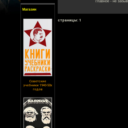
главное - не забы
Магазин
cтраницы: 1
Советские
учебники 1940-50х
годов