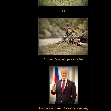
65
Остров Сахалин, река Найба
Медаль ордена "За заслуги перед