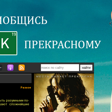
Разное
ыть разумными по-
ешают сложнейшие