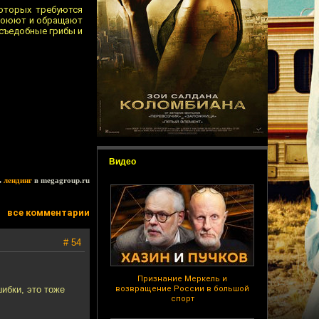
оторых требуются
 воюют и обращают
 съедобные грибы и
Видео
ь
лендинг
в megagroup.ru
все комментарии
# 54
Признание Меркель и
ибки, это тоже
возвращение России в большой
спорт