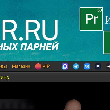
оды
Магазин
VIP
кино