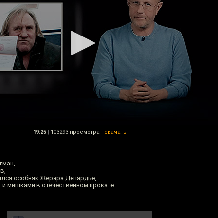
19:25
|
103293 просмотра
|
скачать
тман,
в,
ился особняк Жерара Депардье,
и и мишками в отечественном прокате.