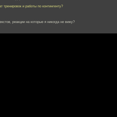
ат тренировок и работы по контингенту?
екстов, реакции на которые я никогда не вижу?