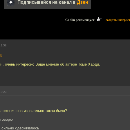
Подписывайся на канал в
Дзен
Goblin рекомендует
создать интерне
12:58
19
ч, очень интересно Ваше мнение об актере Томе Харди.
22:23
зложения она изначально такая была?
 говорю
а, сильно сдерживаюсь