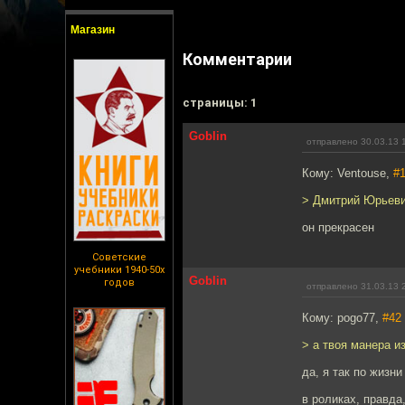
Магазин
Комментарии
cтраницы: 1
Goblin
отправлено 30.03.13 
Кому: Ventouse,
#
> Дмитрий Юрьеви
он прекрасен
Советские
учебники 1940-50х
Goblin
годов
отправлено 31.03.13 
Кому: pogo77,
#42
> а твоя манера и
да, я так по жизни
в роликах, правд