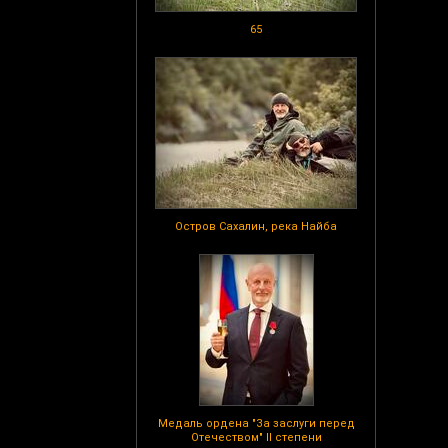
65
Остров Сахалин, река Найба
Медаль ордена "За заслуги перед
Отечеством" II степени