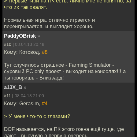
> Первые гири на ПК есть. Лично мне не понятно, за
что их так хвалят.
Нормальная игра, отлично играется и
переигрывается. и выглядит хорошо.
PaddyOBrisk
»
#10 |
08.04.13 20:48
Кому: Котовод,
#8
Тут случилось страшное - Farming Simulator -
суровый PC only проект - выходит на консолях!!! а
ты говоришь - Близзард!
a13X_B
»
#11 |
08.04.13 21:00
Кому: Gerasim,
#4
> У меня что-то с глазами?
DOF называется, на ПК этого говна ещё гуще, где
дают - вырубую в первую очередь.