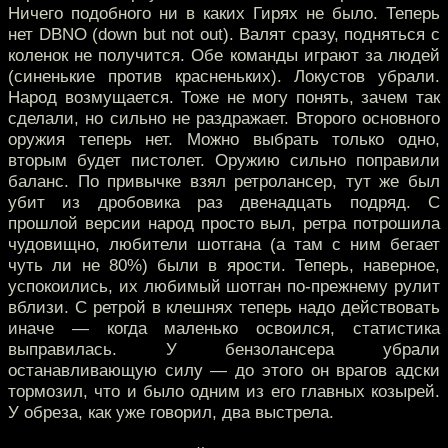
Ничего подобного ни в каких Гирях не было. Теперь
нет DBNO (down but not out). Валят сразу, подняться с
коленок не получится. Обе команды играют за людей
(синенькие против красненьких). Локустов убрали.
Народ возмущается. Тоже не могу понять, зачем так
сделали, но сильно не раздражает. Второго основного
оружия теперь нет. Можно выбрать только одно,
вторым будет пистолет. Оружию сильно поправили
баланс. По привычке взял ретролансер, тут же был
убит из дробовика раз двенадцать подряд. С
прошлой версии народ просто выл, ретра потрошила
чудовищно, любители шотгана (а там с ним бегает
чуть ли не 80%) были в ярости. Теперь, наверное,
успокоились, их любимый шотган по-прежнему рулит
вблизи. С ретрой в клешнях теперь надо действовать
иначе — когда маленько освоился, статистика
выправилась. У бензолансера убрали
останавливающую силу — до этого он врагов адски
тормозил, что и было одним из его главных козырей.
У обреза, как уже говорил, два выстрела.