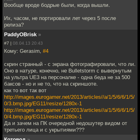
Вообще вроде бодрые были, когда вышли.
Их, часом, не портировали лет через 5 после
релиза?
PaddyOBrisk
»
#7 |
08.04.13 20:43
Кому: Gerasim,
#4
скрин странный - с экрана фотографировали, что ли.
Оно в натуре, конечно, не Bulletstorm с вывернутым
на ультра UE3 на персоналке - одна беда не за 500
баксов - но и не то, что на скриншоте.
как то вот так вот
http://images.eurogamer.net/2013/articles//a/1/5/6/6/1/5/
0/3.bmp.jpg/EG11/resize/1280x-1
http://images.eurogamer.net/2013/articles//a/1/5/6/6/1/5/
0/4.bmp.jpg/EG11/resize/1280x-1
Да и зачем на ПК очередной недошутер видом от
третьего лица и с укрытиями???
Котовод
»