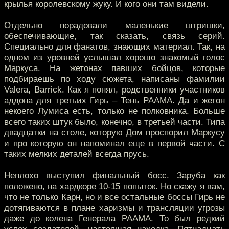
крылья королевскому жуку. И кого они там видели.
Отдельно порадовали маленькие штришки,
обеспечивающие, так сказать, связь серий.
Специально для фанатов, знающих материал. Так, на
одном из уровней услышал хорошо знакомый голос
Маркуса. На жетонах павших бойцов, которые
подбираешь по ходу сюжета, написаны фамилии
Valera, Barrick. Как я понял, родственники участников
аддона для третьих Гирь – Тень РААМА. Да и жетон
некоего Лумиса есть, только не полковника. Больше
всего таких штук было, конечно, в третьей части. Типа
двадцатки на столе, которую Дом проспорил Маркусу
и про которую он напоминал еще в первой части. С
таких мелких деталей всегда прусь.
Неплохо выступил финальный босс. Заруба как
положено, на хардкоре 10-15 попыток. Но скажу я вам,
что не только Карн, но и все остальные боссы Гирь не
дотягиваются в плане харизмы и трансляции угрозы
даже до колена Генерала РААМА. То был редкий