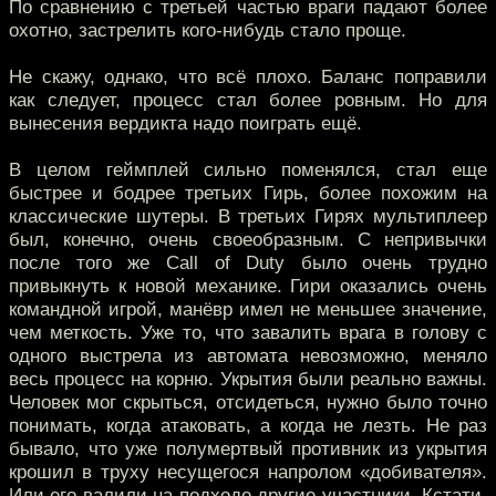
По сравнению с третьей частью враги падают более
охотно, застрелить кого-нибудь стало проще.
Не скажу, однако, что всё плохо. Баланс поправили
как следует, процесс стал более ровным. Но для
вынесения вердикта надо поиграть ещё.
В целом геймплей сильно поменялся, стал еще
быстрее и бодрее третьих Гирь, более похожим на
классические шутеры. В третьих Гирях мультиплеер
был, конечно, очень своеобразным. С непривычки
после того же Call of Duty было очень трудно
привыкнуть к новой механике. Гири оказались очень
командной игрой, манёвр имел не меньшее значение,
чем меткость. Уже то, что завалить врага в голову с
одного выстрела из автомата невозможно, меняло
весь процесс на корню. Укрытия были реально важны.
Человек мог скрыться, отсидеться, нужно было точно
понимать, когда атаковать, а когда не лезть. Не раз
бывало, что уже полумертвый противник из укрытия
крошил в труху несущегося напролом «добивателя».
Или его валили на подходе другие участники. Кстати,