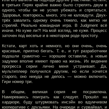
в третьих Гирях крайне важно было стрелять двум в
одного, чтобы он не успел убежать и спрятаться.
Здоровья, повторюсь, много, это не каловдути. Двух-
трёх завалить одному очень тяжело, как метко ни
стреляй. Реально командная игра. В Judgment всё
иначе. Но хуже ли?! На мой взгляд, не хуже. Процесс
заточен под веселье и в некотором роде простоту.
Кстати, карт хоть и немного, но они очень, очень
красивые, приятно бегать. Т. е., и тут разработчики
подошли грамотно — хорошее оставили, а новые
задумки вполне имеют право на жизнь. Их видение
прогресса серии лично меня устраивает. Да,
мультиплеер получился другим, но если хочется
старого, оно никуда не делось — можно включить
Гири номер три.
В общем, великая серия не посрамлена.
Намереваюсь поиграть как следует. Прошёл на
хардкоре, буду штурмовать инсэйн во вдумчивом
кооперативе с друзьями. На очереди и сурвайвал, и