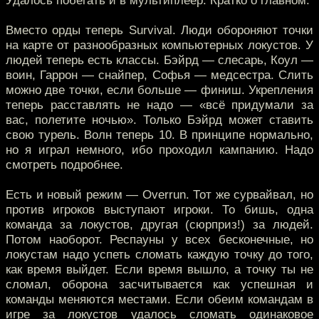
Удалось побегать и в мультиплеер. Кратко о главном.
Вместо орды теперь Survival. Люди обороняют точки
на карте от разнообразных компьютерных локустов. У
людей теперь есть классы. Бэйрд — слесарь, Коул —
воин, Гаррон — снайпер, Софья — медсестра. Слить
можно две точки, если больше — финиш. Укрепления
теперь расставлять не надо — «всё придумали за
вас, полетите ночью». Только Бэйрд может ставить
свою турель. Волн теперь 10. В принципе нормально,
но я играл немного, ибо проходил кампанию. Надо
смотреть подробнее.
Есть и новый режим — Overrun. Тот же сурвайвал, но
против игроков выступают игроки. То бишь, одна
команда за локустов, другая (сюрприз!) за людей.
Потом наоборот. Респауны у всех бесконечные, но
локустам надо успеть сломать каждую точку до того,
как время выйдет. Если время вышло, а точку ты не
сломал, оборона засчитывается как успешная и
команды меняются местами. Если обеим командам в
игре за локустов удалось сломать одинаковое