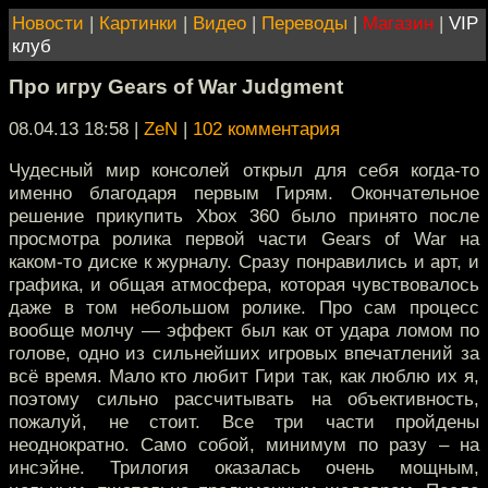
Новости
|
Картинки
|
Видео
|
Переводы
|
Магазин
|
VIP
клуб
Про игру Gears of War Judgment
08.04.13 18:58
|
ZeN
|
102 комментария
Чудесный мир консолей открыл для себя когда-то
именно благодаря первым Гирям. Окончательное
решение прикупить Xbox 360 было принято после
просмотра ролика первой части Gears of War на
каком-то диске к журналу. Сразу понравились и арт, и
графика, и общая атмосфера, которая чувствовалось
даже в том небольшом ролике. Про сам процесс
вообще молчу — эффект был как от удара ломом по
голове, одно из сильнейших игровых впечатлений за
всё время. Мало кто любит Гири так, как люблю их я,
поэтому сильно рассчитывать на объективность,
пожалуй, не стоит. Все три части пройдены
неоднократно. Само собой, минимум по разу – на
инсэйне. Трилогия оказалась очень мощным,