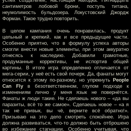
успех создателей, настоящая находка. Пятнадцать
сантиметров лобовой брони, поступь титана,
неумолимость бульдозера. Локустовский Джордж
Форман. Такое трудно повторить.
В целом кампания очень понравилась, продукт
цельный и крепкий, как и все предыдущие части.
Особенно приятно, что в формулу успеха авторы
смогли внести новые элементы, при этом аккуратно
отнесясь к наследию. Добавили грамотные,
продуманные коррективы, не испортив общей
картины. В итоге игра определенно отличается от
мега-серии, у неё есть свой почерк. Да, фанаты могут
относится к этому по-разному, но упрекнуть
People
Can Fly
в безответственном, глупом подходе к
изменениям лично у меня язык не повернётся.
Фанаты ж люди такие. Не сделаешь нового – «да вы
паразиты, всё то же самое». Сделаешь новое – «а я
так не привык, вы чё, верните всё обратно!».
Призываю на это дело смотреть спокойнее. Игра
должна развиваться, что-то должно быть отброшено
во избежание стагнации. Особенно учитывая, что