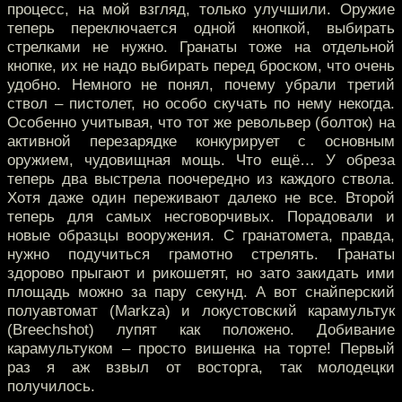
процесс, на мой взгляд, только улучшили. Оружие
теперь переключается одной кнопкой, выбирать
стрелками не нужно. Гранаты тоже на отдельной
кнопке, их не надо выбирать перед броском, что очень
удобно. Немного не понял, почему убрали третий
ствол – пистолет, но особо скучать по нему некогда.
Особенно учитывая, что тот же револьвер (болток) на
активной перезарядке конкурирует с основным
оружием, чудовищная мощь. Что ещё… У обреза
теперь два выстрела поочередно из каждого ствола.
Хотя даже один переживают далеко не все. Второй
теперь для самых несговорчивых. Порадовали и
новые образцы вооружения. С гранатомета, правда,
нужно подучиться грамотно стрелять. Гранаты
здорово прыгают и рикошетят, но зато закидать ими
площадь можно за пару секунд. А вот снайперский
полуавтомат (Markza) и локустовский карамультук
(Breechshot) лупят как положено. Добивание
карамультуком – просто вишенка на торте! Первый
раз я аж взвыл от восторга, так молодецки
получилось.