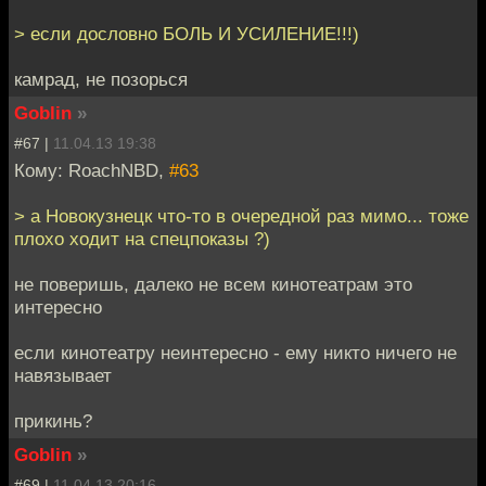
> если дословно БОЛЬ И УСИЛЕНИЕ!!!)
камрад, не позорься
Goblin
»
#67 |
11.04.13 19:38
Кому: RoachNBD,
#63
> а Новокузнецк что-то в очередной раз мимо... тоже
плохо ходит на спецпоказы ?)
не поверишь, далеко не всем кинотеатрам это
интересно
если кинотеатру неинтересно - ему никто ничего не
навязывает
прикинь?
Goblin
»
#69 |
11.04.13 20:16