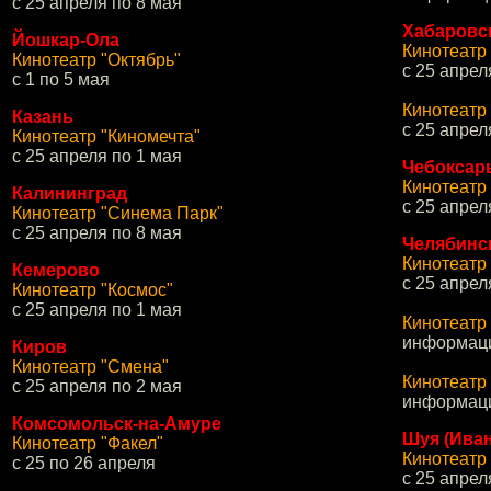
с 25 апреля по 8 мая
Хабаровс
Йошкар-Ола
Кинотеатр 
Кинотеатр "Октябрь"
с 25 апрел
с 1 по 5 мая
Кинотеатр 
Казань
с 25 апрел
Кинотеатр "Киномечта"
с 25 апреля по 1 мая
Чебоксар
Кинотеатр
Калининград
с 25 апрел
Кинотеатр "Синема Парк"
с 25 апреля по 8 мая
Челябинс
Кинотеатр
Кемерово
с 25 апрел
Кинотеатр "Космос"
с 25 апреля по 1 мая
Кинотеатр
информаци
Киров
Кинотеатр "Смена"
Кинотеатр
с 25 апреля по 2 мая
информаци
Комсомольск-на-Амуре
Шуя (Иван
Кинотеатр "Факел"
Кинотеатр
с 25 по 26 апреля
с 25 апрел