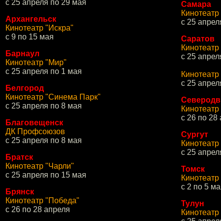
с 25 апреля по 29 мая
Самара
Кинотеатр
Архангельск
с 25 апрел
Кинотеатр "Искра"
с 9 по 15 мая
Саратов
Кинотеатр
Барнаул
с 25 апрел
Кинотеатр "Мир"
с 25 апреля по 1 мая
Кинотеатр
с 25 апрел
Белгород
Кинотеатр "Синема Парк"
Северодв
с 25 апреля по 8 мая
Кинотеатр
с 26 по 28
Благовещенск
ДК Профсоюзов
Сургут
с 25 апреля по 8 мая
Кинотеатр
с 25 апрел
Братск
Кинотеатр "Чарли"
Томск
с 25 апреля по 15 мая
Кинотеатр
с 2 по 5 м
Брянск
Кинотеатр "Победа"
Тулун
с 26 по 28 апреля
Кинотеатр