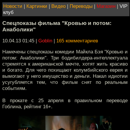
Новости
|
Картинки
|
Видео
|
Переводы
|
Магазин
|
VIP
клуб
Спецпоказы фильма "Кровью и потом:
Анаболики"
10.04.13 01:45
|
Goblin
|
165 комментариев
Намечены спецпоказы комедии Майкла Бэя "Кровью и
потом: Анаболики". Три бодибилдера-интеллектуала
стремятся к американской мечте, хотят жить красиво
и богато. Для чего похищают колумбийского еврея и
вымогают у него имущество и деньги. Накал идиотии
усугубляется тем, что фильм снят по реальным
событиям.
В прокате с 25 апреля в правильном переводе
Гоблина, рейтинг 16+.