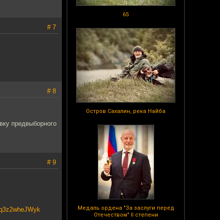
65
# 7
# 8
Остров Сахалин, река Найба
овку предвыборного
# 9
Медаль ордена "За заслуги перед
v=q3z2wheJWyk
Отечеством" II степени