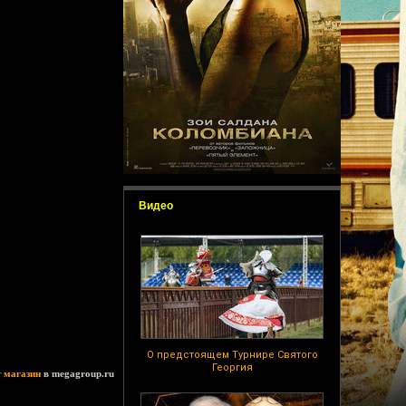
Видео
О предстоящем Турнире Святого
Георгия
т магазин
в megagroup.ru