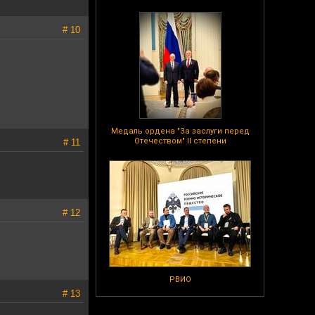
# 10
Медаль ордена "За заслуги перед
Отечеством" II степени
# 11
# 12
РВИО
# 13