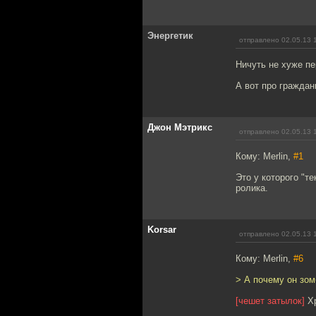
Энергетик
отправлено 02.05.13 
Ничуть не хуже пе
А вот про граждан
Джон Мэтрикс
отправлено 02.05.13 
Кому: Merlin,
#1
Это у которого "т
ролика.
Korsar
отправлено 02.05.13 
Кому: Merlin,
#6
> А почему он зом
[чешет затылок]
Хр