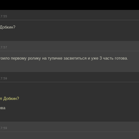
17:55
 Добкин?
17:57
тоило первому ролику на тупичке засветиться и уже 3 часть готова.
17:59
ил Добкин?
ова
17:59