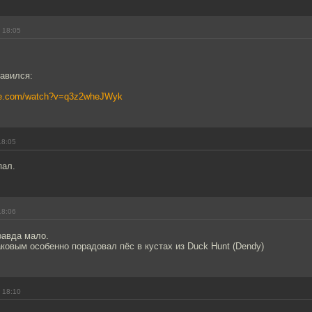
 18:05
лавился:
ube.com/watch?v=q3z2wheJWyk
18:05
пал.
18:06
равда мало.
ковым особенно порадовал пёс в кустах из Duck Hunt (Dendy)
 18:10