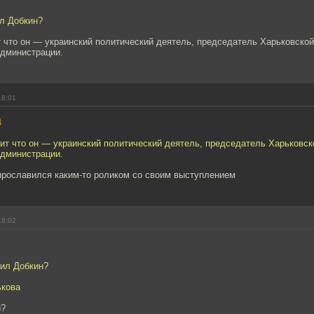
ил Добкин?
 что он — украинский политический деятель, председатель Харьковской
администрации.
18:01
4
ит что он — украинский политический деятель, председатель Харьковск
администрации.
рославился каким-то роликом со своим выступлением
18:02
аил Добкин?
ькова
и?