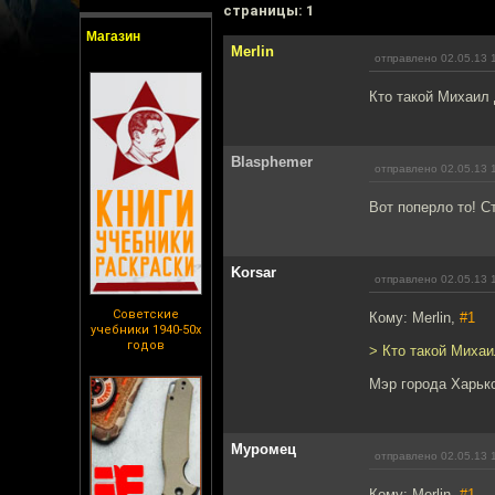
cтраницы: 1
Магазин
Merlin
отправлено 02.05.13 
Кто такой Михаил
Blasphemer
отправлено 02.05.13 
Вот поперло то! С
Korsar
отправлено 02.05.13 
Советские
Кому: Merlin,
#1
учебники 1940-50х
годов
> Кто такой Миха
Мэр города Харьк
Муромец
отправлено 02.05.13 
Кому: Merlin,
#1