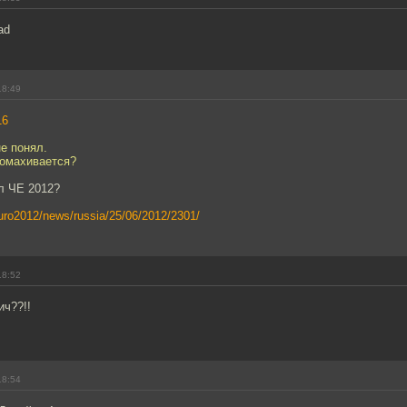
ad
18:49
16
е понял.
ромахивается?
л ЧЕ 2012?
/euro2012/news/russia/25/06/2012/2301/
18:52
ич??!!
18:54