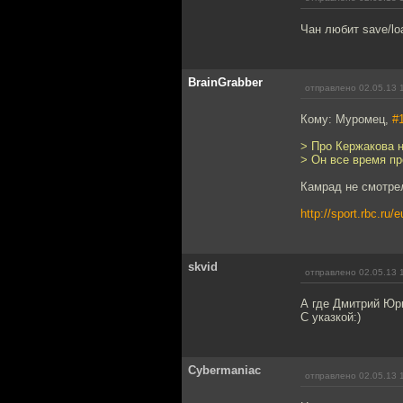
Чан любит save/lo
BrainGrabber
отправлено 02.05.13 
Кому: Муромец,
#
> Про Кержакова н
> Он все время п
Камрад не смотре
http://sport.rbc.ru
skvid
отправлено 02.05.13 
А где Дмитрий Юр
С указкой:)
Cybermaniac
отправлено 02.05.13 