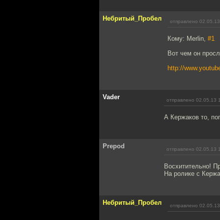
Небритый_Пробел
отправлено 02.05.13
Кому: Merlin,
#1
Вот чем он прос
http://www.yout
Vader
отправлено 02.05.13 
А Кержаков то, по
Prepod
отправлено 02.05.13 
Восхитительно! П
На ролике с Кержа
Небритый_Пробел
отправлено 02.05.13