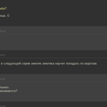
омби?
иша. ©
18:14
18:27
 в следующей серии земляк земляка научит попадать по воротам.
18:31
понял.
махивается?
18:35