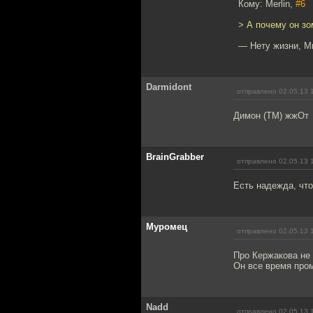
Кому: Merlin,
#6
> А почему он з
— Нету жизни, М
Darmidont
отправлено 02.05.13 
Димон (ТМ) жжОт
BrainGrabber
отправлено 02.05.13 
Есть надежда, что
Муромец
отправлено 02.05.13 
Про Кержакова не 
Он все время про
Nadd
отправлено 02.05.13 