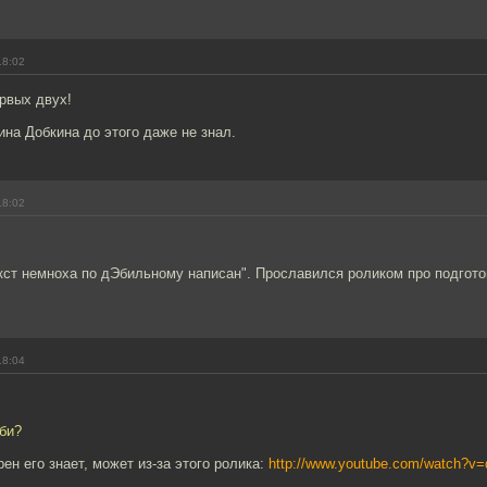
18:02
рвых двух!
ина Добкина до этого даже не знал.
18:02
екст немноха по дЭбильному написан". Прославился роликом про подгот
18:04
би?
ен его знает, может из-за этого ролика:
http://www.youtube.com/watch?