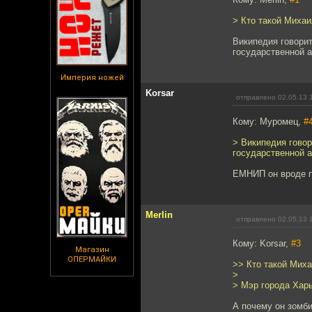
> Кто такой Миха
Википедия говорит
государственной 
Империя ножей
Korsar
отправлено 02.05.13 
Кому: Муромец,
#
> Википедия говор
государственной 
ЕМНИП он вроде п
Merlin
отправлено 02.05.13 
Кому: Korsar,
#3
Магазин
ОПЕРМАЙКИ
>> Кто такой Мих
>
> Мэр города Хар
А почему он зомб