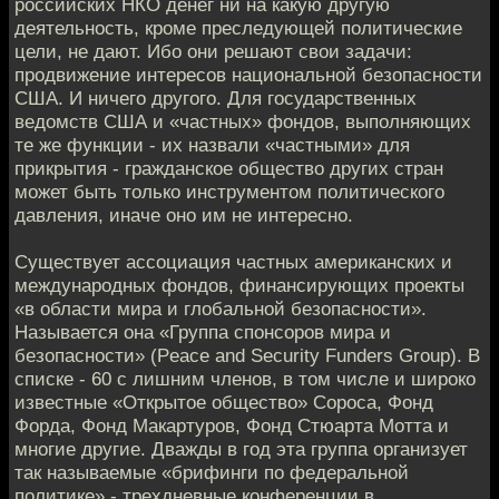
российских НКО денег ни на какую другую
деятельность, кроме преследующей политические
цели, не дают. Ибо они решают свои задачи:
продвижение интересов национальной безопасности
США. И ничего другого. Для государственных
ведомств США и «частных» фондов, выполняющих
те же функции - их назвали «частными» для
прикрытия - гражданское общество других стран
может быть только инструментом политического
давления, иначе оно им не интересно.
Существует ассоциация частных американских и
международных фондов, финансирующих проекты
«в области мира и глобальной безопасности».
Называется она «Группа спонсоров мира и
безопасности» (Peace and Security Funders Group). В
списке - 60 с лишним членов, в том числе и широко
известные «Открытое общество» Сороса, Фонд
Форда, Фонд Макартуров, Фонд Стюарта Мотта и
многие другие. Дважды в год эта группа организует
так называемые «брифинги по федеральной
политике» - трехдневные конференции в