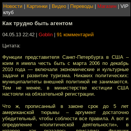
Новости
|
Картинки
|
Видео
|
Переводы
|
Магазин
|
VIP
клуб
Как трудно быть агентом
04.05.13 22:42
|
Goblin
|
91 комментарий
Цитата:
Функции представителя Санкт-Петербурга в США –
коим я имела честь быть с марта 2006 по декабрь
2010 года — включали экономические и культурные
задачи и развитие туризма. Никаких политических:
муниципалитеты внешней политикой не занимаются.
Тем не менее, в министерстве юстиции США
настояли на обязательной регистрации.
Что ж, прописанный в законе срок до 5 лет
американской тюрьмы – аргумент достаточно
убедительный, чтобы соблюсти все правила. А вот и
определение «политической деятельности», в
которое, как оказалось, вписались функции