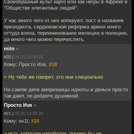
Своеобразный культ карго или как негры в Африке в
"Обществе элегантных людей".
У нас много чего от них копируют, пост и название
президента, сердюковская реформа армии много
оттуда взяла, переименование милиции в полицию,
да много чего можно перечислять.
milo
»
#20 |
05.05.13 00:26
Кому: Просто Изя,
#18
> Ну тебе же говорят, это они специально
На самом деле американцы идиоты и деньги просто
так дают, по доброте душевной.
Просто Изя
»
#21 |
05.05.13 00:26
Кому: ev1l,
#16
> есть хорошие наработки. почему бы не