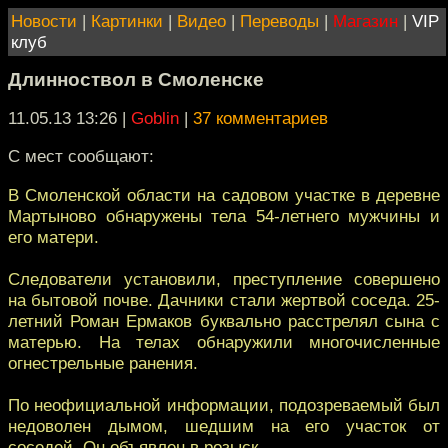
Новости
|
Картинки
|
Видео
|
Переводы
|
Магазин
|
VIP
клуб
Длинноствол в Смоленске
11.05.13 13:26
|
Goblin
|
37 комментариев
С мест сообщают:
В Смоленской области на садовом участке в деревне
Мартыново обнаружены тела 54-летнего мужчины и
его матери.
Следователи установили, преступление совершено
на бытовой почве. Дачники стали жертвой соседа. 25-
летний Роман Ермаков буквально расстрелял сына с
матерью. На телах обнаружили многочисленные
огнестрельные ранения.
По неофициальной информации, подозреваемый был
недоволен дымом, шедшим на его участок от
соседей. Он объявлен в розыск.