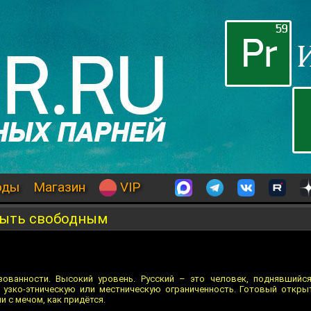
оды
Магазин
VIP
 быть свободным
зованности. Высокий уровень. Русский – это человек, поднявшийс
 узко-этническую или местническую ограниченность. Готовый откры
и с мечом, как придётся.