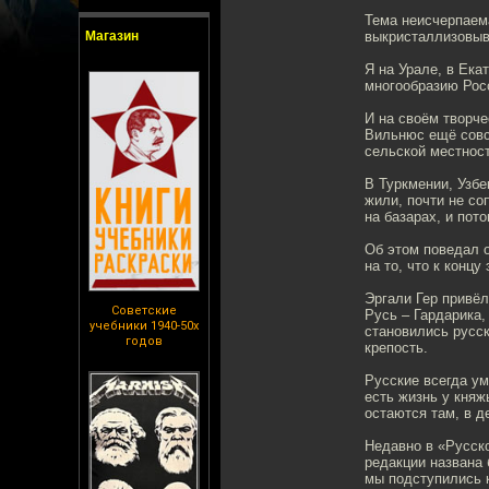
Тема неисчерпаема
Магазин
выкристаллизовыва
Я на Урале, в Ека
многообразию Рос
И на своём творче
Вильнюс ещё совс
сельской местност
В Туркмении, Узбе
жили, почти не со
на базарах, и пот
Об этом поведал о
на то, что к конц
Эргали Гер привёл
Советские
Русь – Гардарика,
учебники 1940-50х
становились русск
годов
крепость.
Русские всегда ум
есть жизнь у княж
остаются там, в д
Недавно в «Русско
редакции названа 
мы подступились к