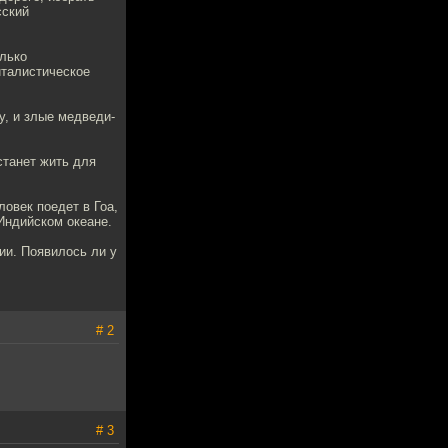
сский
олько
италистическое
у, и злые медведи-
 станет жить для
ловек поедет в Гоа,
 Индийском океане.
ии. Появилось ли у
# 2
# 3