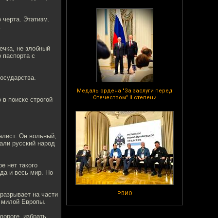
 черта. Этатизм.
 –
ечка, не злобный
о паспорта с
осударства.
Медаль ордена "За заслуги перед
Отечеством" II степени
 в поиске строгой
алист. Он вольный,
али русский народ
ре нет такого
да и весь мир. Но
РВИО
разрывает на части
я милой Европы.
дороге, избрать