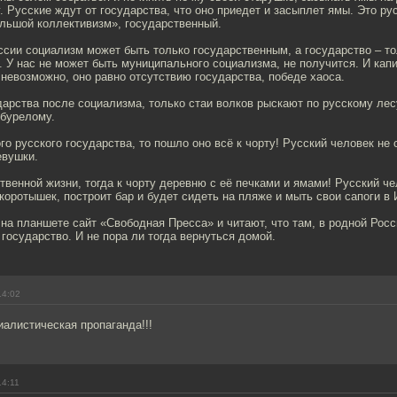
. Русские ждут от государства, что оно приедет и засыплет ямы. Это ру
ольшой коллективизм», государственный.
сии социализм может быть только государственным, а государство – т
 У нас не может быть муниципального социализма, не получится. И кап
 невозможно, оно равно отсутствию государства, победе хаоса.
дарства после социализма, только стаи волков рыскают по русскому лес
 бурелому.
ого русского государства, то пошло оно всё к чорту! Русский человек не
евушки.
твенной жизни, тогда к чорту деревню с её печками и ямами! Русский че
коротышек, построит бар и будет сидеть на пляже и мыть свои сапоги в
на планшете сайт «Свободная Пресса» и читают, что там, в родной Росс
 государство. И не пора ли тогда вернуться домой.
14:02
иалистическая пропаганда!!!
14:11