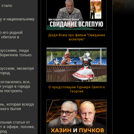
, стало
му и национальному
о его родной
Дядя Вова про фильм "Свидание
 обитали в
вслепую"
 русскими, люди
боригенов только
 русским, несмотря
город.
согласились все,
и уходя в города
О предстоящем Турнире Святого
ли построить
Георгия
нь, которая всегда
нного бытия
льная статья от
т в эфире, похоже,
арод.