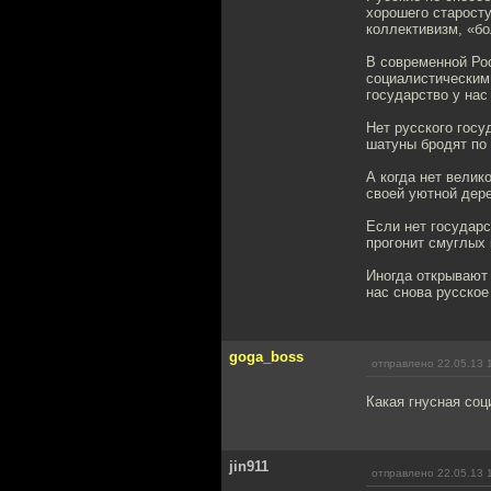
хорошего старосту
коллективизм, «б
В современной Рос
социалистическим.
государство у нас
Нет русского госу
шатуны бродят по
А когда нет велик
своей уютной дер
Если нет государс
прогонит смуглых 
Иногда открывают 
нас снова русское
goga_boss
отправлено 22.05.13 
Какая гнусная соц
jin911
отправлено 22.05.13 