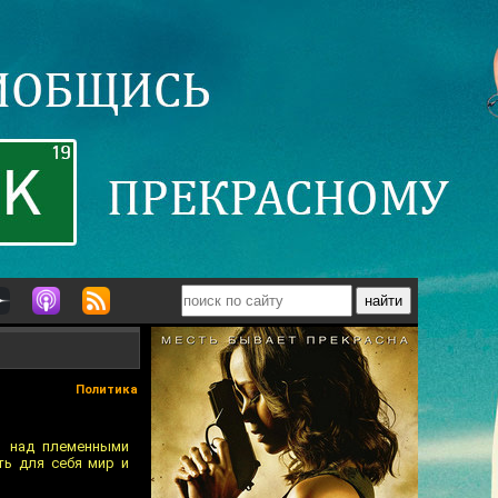
Политика
я над племенными
ть для себя мир и