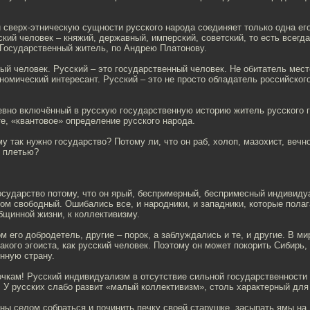
 сверх-этническую сущности русского народа соединяет только одна его
кий человек – княжий, державный, имперский, советский, то есть всегда
 Государственный житель, по Андрею Платонову.
ый человек. Русский – это государственный человек. Не обитатель мест
ономический интересант. Русский – это не просто обладатель российског
евно включённый в русскую государственную историю житель русского г
те, «квантовое» определение русского народа.
у так нужно государство? Потому ли, что он раб, холоп, мазохист, вечно
и плетью?
осударство потому, что он ярый, беспримерный, беспримесный индивиду
м свободный. Ошибались все, и народники, и западники, которые полаг
бщинной жизни, к коллективизму.
м его добродетель, другие – порок, а заблуждались и те, и другие. В ми
акого эгоиста, как русский человек. Поэтому он может покорить Сибирь, 
нную страну.
чкам! Русский индивидуализм в отсутствие сильной государственности 
 У русских слабо развит «малый коллективизм», столь характерный дл
ны селом собраться и починить печку своей старушке, засыпать ямы на 