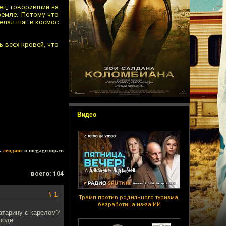
пец, говоривший на
земле. Потому что
делал шаг в космос
ь всех кровей, что
Видео
ь
лендинг
в megagroup.ru
всего: 104
# 1
Трамп против родильного туризма,
безработица из-за ИИ
атарину с карелом?
роде.