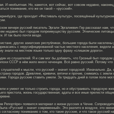
я. И необъятная. Но, кажется, вот сейчас, вот совсем недавно, наконец
ться понимание, кто же он такой – «русский».
теринбурге, где проходит «Фестиваль культур», посвящённый культурно
сии.
ском вечере русский писатель Эргали Эргалиевич Гер рассказал нам, чт
ем недавно был городом попреимуществу русским. Этнические литовцы
и. И так было почти везде.
кистане, других азиатских республиках, большие города были населены
прикасаясь с нерусифицированной частью местного населения, видели а
ому знали на местном языке только одну фразу «слишком дорого».
дин из слушателей. Я и сам мог бы добавить, что Грозный был городом
у эпохи СССР в нём жило много чеченцев. Всё равно русский. Потому что 
 слушателей к мысли, что русский – значит городской. Изначально. Да, 
 страна городов. Древляне, кривичи, вятичи и прочие, снимаясь с земли 
ими. Города русские ставить умели. За тридцать дней в голом поле мог
ели и умеют не только строить города, но и обустраивать городскую жиз
ьего престола, жизнь государственная; адаты и все иные прелести общи
еревне.
м Репортёре» появился материал о жизни русских в Чечне. Сопроводите
была «Русский – значит современный». Это разлито в воздухе, это звени
 согласному пониманию о том, кто такие русские, и что такое русский н