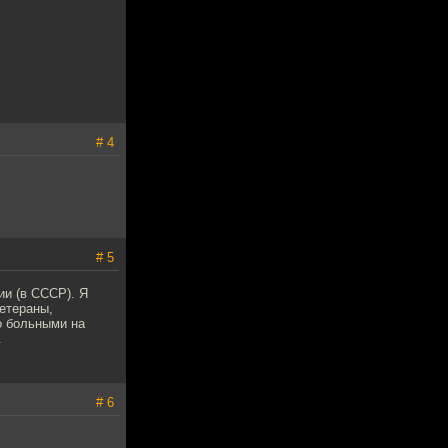
# 4
# 5
ии (в СССР). Я
ветераны,
о больными на
.
# 6