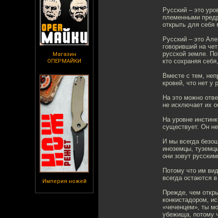
Русский – это уро
племенными предр
открыть для себя 
Русский – это Але
говоривший на чет
русской земле. По
Магазин
кто сохраняя себя
ОПЕРМАЙКИ
Вместе с тем, непр
кровей, что нет у
На это можно отве
не исключает их о
На уровне инстинк
существует. Он не
И мы всегда безош
иноземцы, туземцы
они зовут русским
Потому что им вид
всегда остаются в
Империя ножей
Прежде, чем откры
конкистадором, ис
«чеченцем», ты мо
убежища, потому ч