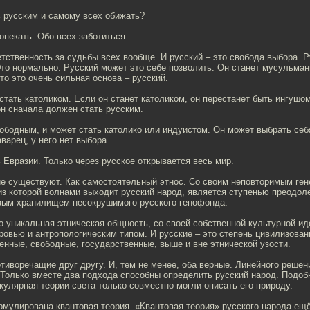
ь русским и самому всех обижать?
 опекать. Обо всех заботиться.
етственность за судьбы всех вообще. И русский – это свобода выбора. 
то нормально. Русский может это себе позволить. Он станет мусульман
то это очень сильная основа – русский.
стать католиком. Если он станет католиком, он перестанет быть ингушо
он сначала должен стать русским.
вободным, и может стать католико или индуистом. Он может выбрать себя
варец, у него нет выбора.
 Евразии. Только через русское открывается весь мир.
ие существуют. Как самостоятельный этнос. Со своим неповторимым ген
из которой волнами выходит русский народ, является ступенью преодоле
вым хранилищем несокрушимого русского генофонда.
то уникальная этническая общность, со своей собственной культурной ид
кровью и антропологическим типом. И русские – это степень цивилизован
енные, свободные, государственные, выше и вне этнической узости.
тиворечащие друг другу. И, тем не менее, оба верные. Линейного решен
 Только вместе два подхода способны определить русский народ. Подобн
кулярная теории света только совместно могли описать его природу.
мулирована квантовая теория. «Квантовая теория» русского народа ещё