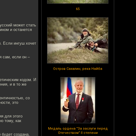
65
Русский может стать
ином и останется
м. Если ингуш хочет
 сам, если он –
Остров Сахалин, река Найба
етическим кодом. И
ния, и в то же
ентичностью, со
ности, это
ия для этого
о тому, как
Медаль ордена "За заслуги перед
Отечеством" II степени
 будет создана,