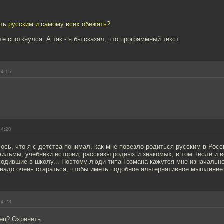
ть русским и самому всех обижать?
е споткнулся. А так - я бы сказал, что программный текст.
14:15
14:20
лось, что я с детства понимал, как мне повезло родиться русским в Росс
фильмы, учебники истории, рассказы родных и знакомых, в том числе и 
ходившие в школу... Поэтому люди типа Гозмана кажутся мне изначальн
 надо очень стараться, чтобы иметь подобное альтернативное мышление
14:23
ец? Охренеть.