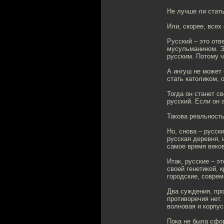
Не лучше ли стат
Или, скорее, всех
Русский – это отв
мусульманином. Э
русским. Потому ч
А ингуш не может 
стать католиком, 
Тогда он станет с
русский. Если он а
Такова реальность
Но, снова – русск
русская деревня, 
самое время веко
Итак, русские – э
своей генетикой, 
городские, соврем
Два суждения, про
противоречия нет.
волновая и корпус
Пока не была сфор