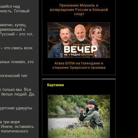
Признание Меркель и
вшийся над
возвращение России в большой
ность. Готовый
спорт
икитин, купец,
привязанный к
усский – это тот,
 – это смесь всех
азных племён, это
Атака БПЛА на Геленджик и
открытие Ормузского пролива
логический тип
Картинки
е только мы. Все
х белых людей. Да,
муртские удмурты
а три моря
 Иначе, оставаясь
 политического