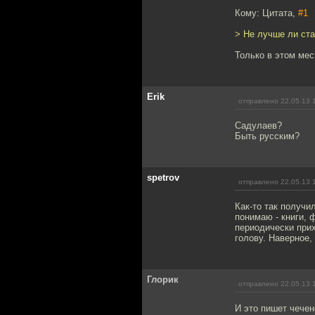
Кому: Цитата,
#1
> Не лучше ли ста
Только в этом мест
Erik
отправлено 22.05.13 
Садулаев?
Быть русским?
spetrov
отправлено 22.05.13 
Как-то так получи
понимаю - книги, 
периодически при
голову. Наверное,
Глорик
отправлено 22.05.13 
И это пишет чечен