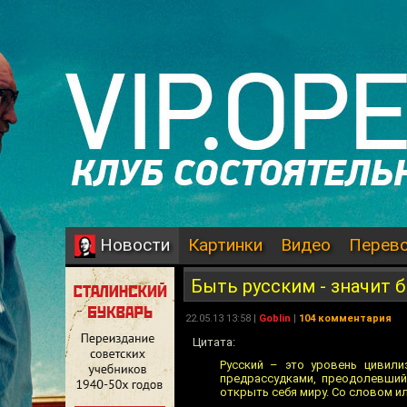
Картинки
Видео
Перев
Новости
Быть русским - значит
22.05.13 13:58 |
Goblin
|
104 комментария
Цитата:
Русский – это уровень цивили
предрассудками, преодолевший
открыть себя миру. Со словом ил