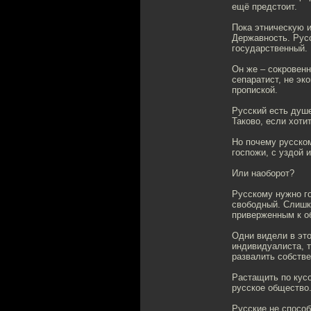
ещё предстоит.
Пока этническую и
Державность. Русс
государственный.
Он же – сокровенн
сепаратист, не эк
пропиской.
Русский есть душ
Таково, если хоти
Но почему русском
госпожи, с уздой 
Или наоборот?
Русскому нужно г
свободный. Слишко
приверженным к о
Одни видели в это
индивидуалиста, т
развалить собстве
Растащить по кусо
русское общество.
Русские не способ