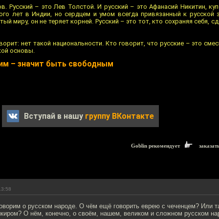
в. Русский – это Лев Толстой. И русский – это Афанасий Никитин, ку
го лет в Индии, но сердцем и умом всегда привязанный к русской 
ый миру, он не теряет корней. Русский – это тот, кто сохраняя себя, с
оворит: нет такой национальности. Кто говорит, что русские – это смес
кой основы.
ким – значит быть свободным
Вступай в нашу
группу ВКонтакте
Goblin рекомендует
заказат
13:58
оворим о русском народе. О чём ещё говорить еврею с чеченцем? Или т
киром? О нём, конечно, о своём, нашем, великом и сложном русском на