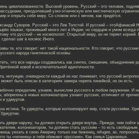
вень цивилизованности. Высокий уровень. Русский – это человек, подня
ассудками, преодолевший узко-этническую или местническую ограничен
мир и открыть себя миру. Со словом или с мечом, как придётся.
ксандр Суворов. Русский – это Лев Толстой. И русский – этоАфанасий Н
ырёх языках, проживший много лет в Индии, но сердцем и умом всегда 
тому что русский – не космополит. Открытый миру, он не теряет корней. Р
, сделал шаг в космос Иного.
авы те, кто говорит: нет такой национальности. Кто говорит, что русские
 русского народа генетической основы.
тить, что все народы создавались как синтез, смешение, объединение р
бретённой новой и исключительной идентичности.
та, интуиции, очевидности каждый из нас понимает, что русский антропо
 может быть описан в категориях замера черепа линейкой, но он есть.
ибочно определим, узнаем, вычислим русского в любом окружении. И н
, аборигены в новых колонизаторах узнают русских, отличают от прочи
и и удмуртов.
на истина. Те удмурты, которые колонизируют мир, стали русскими. Уд
 Удмуртии.
ть двери наружу, ты должен открыть двери внутрь. Прежде, чем пойти з
кателем, колонизатором, ты должен стать русским – то есть свободным.
жешь уехать в свою Америку только как беженец, refugee, ах, попросить
то ты «чеченец» и тебя обижают «русские». Как семья Царнаевых.