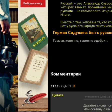
Русский – это Александр Суворо
четырёх языках, проживший мно
русский – не космополит. Открыт
Иного.
Вместе с тем, неправы те, кто г
нет у русского народа генетичес
Герман Садулаев: быть русс
Гозман, конечно, такое не одобрит.
Комментарии
cтраницы: 1 |
2
Цитата
отправлено 22.05.13 
Давайте снова пог
Или осетину с баш