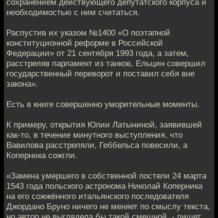
сохранением действующего депутатского корпуса и
необходимостью с ним считаться.
Распустив их указом №1400 «О поэтапной
конституционной реформе в Российской
Федерации» от 21 сентября 1993 года, а затем,
расстреляв парламент из танков, Ельцин совершил
государственный переворот и поставил себя вне
закона».
Есть в книге совершенно уморительные моменты.
К примеру, открытия Юлии Латыниной, заявившей
как-то, в течение минутного выступления, что
Вавилова расстреляли, Геббельса повесили, а
Коперника сожгли.
«Замена умершего в собственной постели 24 марта
1543 года польского астронома Николай Коперника
на его сожжённого итальянского последователя
Джордано Бруно ничего не меняет по смыслу текста,
но автор не выглядела бы такой смешной, - пишет