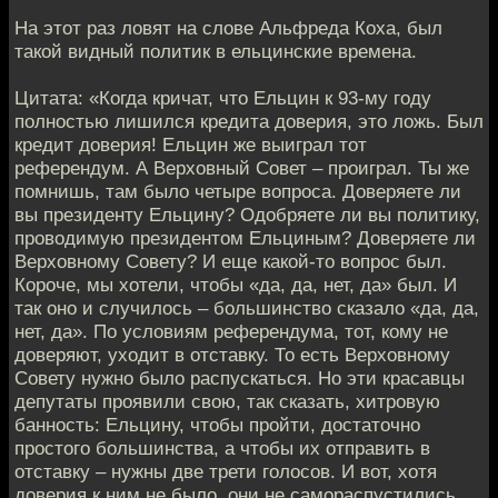
На этот раз ловят на слове Альфреда Коха, был
такой видный политик в ельцинские времена.
Цитата: «Когда кричат, что Ельцин к 93-му году
полностью лишился кредита доверия, это ложь. Был
кредит доверия! Ельцин же выиграл тот
референдум. А Верховный Совет – проиграл. Ты же
помнишь, там было четыре вопроса. Доверяете ли
вы президенту Ельцину? Одобряете ли вы политику,
проводимую президентом Ельциным? Доверяете ли
Верховному Совету? И еще какой-то вопрос был.
Короче, мы хотели, чтобы «да, да, нет, да» был. И
так оно и случилось – большинство сказало «да, да,
нет, да». По условиям референдума, тот, кому не
доверяют, уходит в отставку. То есть Верховному
Совету нужно было распускаться. Но эти красавцы
депутаты проявили свою, так сказать, хитровую
банность: Ельцину, чтобы пройти, достаточно
простого большинства, а чтобы их отправить в
отставку – нужны две трети голосов. И вот, хотя
доверия к ним не было, они не самораспустились.