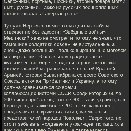
Сапожники, портные, шорники, вторые повара могли
быть русскими. Также из русских военнопленных
формировалась сапёрная рота».
Тут уже Нерсесов немного выходит из себя и
отвечает не без едкости: «Звёздные войны»
Мединский явно не смотрел и потому не знает, что
тамошние солдатики совсем не виртуальные, а
очень даже реальные – только выращенные методом
клонирования. В остальном традиционное
жульничество: берётся одно из прогитлеровских
формирований и сравнивается со всей Красной
Армией, которая была набрана со всего Советского
Союза, включая Прибалтику и Украину, а потому
должна сравниваться со всеми
коллаборационистами СССР. Среди которых было
300 тысяч прибалтов, свыше 300 тысяч украинцев и
белорусов, а также более 200 тысяч кавказцев,
среднеазиатов, крымских татар, калмыков и
представителей народов Поволжья. Сверх того, не
стоит забывать молдаван и украинцев, попавших в
армию и полицию Румынии, а также карелов,