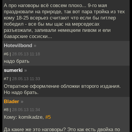
А про наговоры всё совсем плохо... 9-го мая
праздновали на природе, так вот пара тройка из тех
кому 18-25 всерьез считают что если бы гитлер
победил - все бы мы щас на мерседесах
разъезжали, запивали немецким пивом и ели
баварские сосиски...
Hotevilbond
»
#6 |
28.05.13 11:18
надо брать
sumerki
»
#7 |
28.05.13 11:33
Отвратное оформление обложки второго издания.
Но надо брать.
Blader
»
#8 |
28.05.13 11:34
Кому: komikadze,
#5
Да какие же это наговоры? Это как есть двойка по