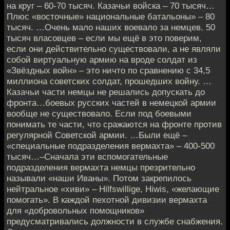
на круг – 60-70 тысяч. Казачьи войска – 70 тысяч…
Плюс «восточные» национальные батальоны» – 80
тысяч. …Очень мало наших воевало за немцев. 50
тысяч власовцев – если мы ещё в это поверим,
если они действительно существовали, а не являли
собой виртуальную армию на вроде солдат из
«Звёздных войн» – это ничто по сравнению с 34,5
миллиона советских солдат, прошедших войну. …
Казачьи части немцы не решались допускать до
фронта…боевых русских частей в немецкой армии
вообще не существовало. Если под боевыми
понимать те части, что сражаются на фронте против
регулярной Советской армии. …Были ещё –
«специальные подразделения вермахта» – 400-500
тысяч…–Сначала эти вспомогательные
подразделения вермахта немцы презрительно
называли «наши Иваны». Потом закрепилось
нейтральное «хиви» – Hilfswillige, Hiwis, «желающие
помогать». В каждой пехотной дивизии вермахта
для «добровольных помощников»
предусматривались должности в службе снабжения.