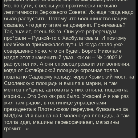
Но, по сути, с весны уже практически не было
легитимности Верховного Совета! Их еще тогда надо
было распустить. Потому что большинство нации
сказало, что депутатам не доверяет. Понимаешь?
Так, значит, осень 93-го. Они уже референдум
про*рали – Руцкой-то с Хасбулатовым. И поэтому
неизбежно приближался путч. И когда стало уже
совершенно ясно, что он будет, Борис Николаич
издал этот знаменитый указ, как он – № 1400? И
распустил их. А они спровоцировали эти волнения,
когда от Октябрьской площади огромная толпа
пошла по Садовому кольцу, через Крымский мост, на
Смоленскую площадь и вышла к мэрии, и там
ментов пи*дила, автоматы у них отняла, подожгла
мэрию… Это 3-го как раз было. Ужасно! А я как раз
жил там рядом, в гостинице управделами
президента в Плотниковом переулке, буквально за
МИДом. И я вышел на Смоленскую площадь, а там
толпа идет, машины переворачивает, магазины
громит…».