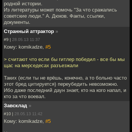
родной истории.
Из литературы может помочь "За что сражались
советские люди." А. Дюков. Факты, ссылки,
документы.
Странный аттрактор
»
#9 |
28.05.13 11:37
Кому: komikadze,
#5
> считают что если бы гитлер победил - все бы мы
щас на мерседесах разъезжали
Таких (если ты не врёшь, конечно, а то больно часто
этот бред цитируется) переубедить невозможно.
Ибо даже последний даун знает, кто на кого напал, и
кто за что воевал.
Завсклад
»
#10 |
28.05.13 11:42
Кому: komikadze,
#5