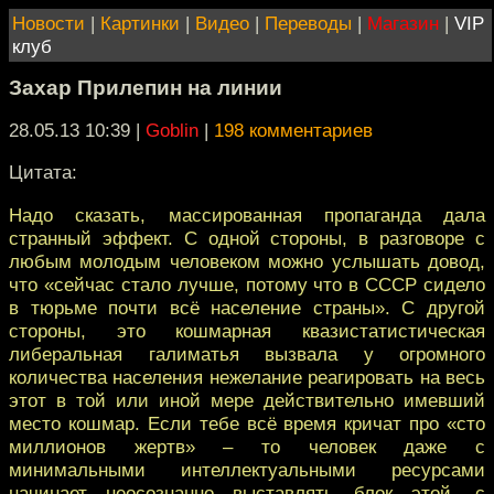
Новости
|
Картинки
|
Видео
|
Переводы
|
Магазин
|
VIP
клуб
Захар Прилепин на линии
28.05.13 10:39
|
Goblin
|
198 комментариев
Цитата:
Надо сказать, массированная пропаганда дала
странный эффект. С одной стороны, в разговоре с
любым молодым человеком можно услышать довод,
что «сейчас стало лучше, потому что в СССР сидело
в тюрьме почти всё население страны». С другой
стороны, это кошмарная квазистатистическая
либеральная галиматья вызвала у огромного
количества населения нежелание реагировать на весь
этот в той или иной мере действительно имевший
место кошмар. Если тебе всё время кричат про «сто
миллионов жертв» – то человек даже с
минимальными интеллектуальными ресурсами
начинает неосознанно выставлять блок этой, с