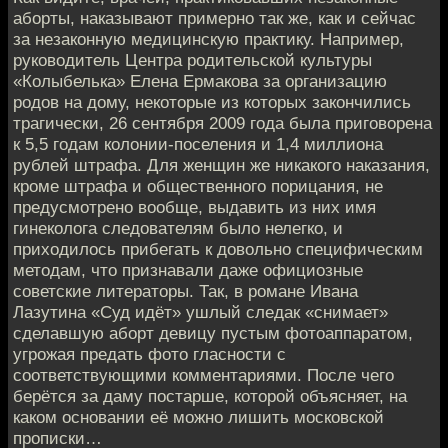
аборты, наказывают примерно так же, как и сейчас
за незаконную медицинскую практику. Например,
руководитель Центра родительской культуры
«Колыбелька» Елена Ермакова за организацию
родов на дому, некоторые из которых закончились
трагически, 26 сентября 2009 года была приговорена
к 5,5 годам колонии-поселения и 1,4 миллиона
рублей штрафа. Для женщин же никакого наказания,
кроме штрафа и общественного порицания, не
предусмотрено вообще, выдавить из них имя
гинеколога следователям было нелегко, и
приходилось прибегать к довольно специфическим
методам, что признавали даже официозные
советские литераторы. Так, в романе Ивана
Лазутина «Суд идёт» ушлый следак «снимает»
сделавшую аборт девицу пустым фотоаппаратом,
угрожая предать фото гласности с
соответствующими комментариями. После чего
берётся за даму постарше, которой объясняет, на
каком основании её можно лишить московской
прописки…