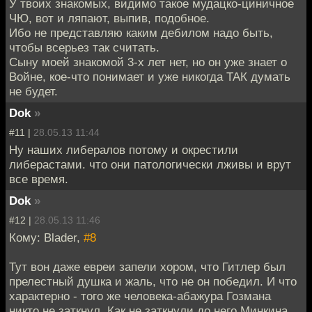
У твоих знакомых, видимо такое мудацко-циничное
ЧЮ, вот и ляпают, выпив, подобное.
Ибо не представляю каким дебилом надо быть,
чтобы всерьез так считать.
Сыну моей знакомой 3-х лет нет, но он уже знает о
Войне, кое-что понимает и уже никогда ТАК думать
не будет.
Dok
»
#11 |
28.05.13 11:44
Ну наших либералов потому и окрестили
либерастами. что они патологически лживы и врут
все время.
Dok
»
#12 |
28.05.13 11:46
Кому: Blader,
#8
Тут вон даже евреи запели хором, что Гитлер был
прелестный душка и жаль, что не он победил. И что
характерно - того же человека-абажура Гозмана
никто не заткнул. Как не заткнули до него Минкина,