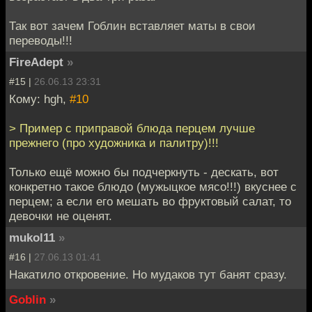
Так вот зачем Гоблин вставляет маты в свои
переводы!!!
FireAdept
»
#15 |
26.06.13 23:31
Кому: hgh,
#10
> Пример с приправой блюда перцем лучше
прежнего (про художника и палитру)!!!
Только ещё можно бы подчеркнуть - дескать, вот
конкретно такое блюдо (мужыцкое мясо!!!) вкуснее с
перцем; а если его мешать во фруктовый салат, то
девочки не оценят.
mukol11
»
#16 |
27.06.13 01:41
Накатило откровение. Но мудаков тут банят сразу.
Goblin
»