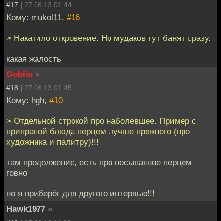
#17 |
27.06.13 01:44
Кому: mukol11,
#16
> Накатило откровение. Но мудаков тут банят сразу.
какая жалость
Goblin
»
#18 |
27.06.13 01:45
Кому: hgh,
#10
> Отдельной строкой про наболевшее. Пример с
приправой блюда перцем лучше прежнего (про
художника и палитру)!!!
там продолжение, есть про посыпанное перцем
говно
но я приберёг для другого интервью!!!
Hawk1977
»