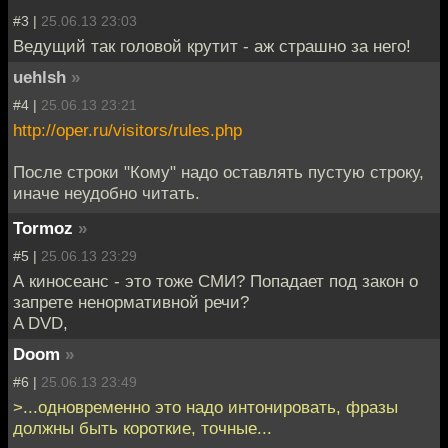
#3 |
25.06.13 23:03
Ведущий так головой крутит - аж страшно за него!
uehlsh
»
#4 |
25.06.13 23:21
http://oper.ru/visitors/rules.php
После строки "Кому" надо оставлять пустую строку,
иначе неудобно читать.
Tormoz
»
#5 |
25.06.13 23:29
А киносеанс - это тоже СМИ? Попадает под закон о
запрете ненормативной речи?
A DVD,
Doom
»
#6 |
25.06.13 23:49
>...одновременно это надо интонировать, фразы
должны быть короткие, точные...