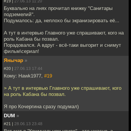
#19 |
27.06.13 11:20
Буквально на лнях прочитал книжку "Санитары
подземелий".
Подумалось: да, неплохо бы экранизировать её...
А тут в интервью Главного уже спрашивают, кого на
роль Кабана бы позвал.
Порадовался. А вдруг - всё-таки выгорит и снимут
фильм\сериал!
Янычар
»
#20 |
27.06.13 17:44
Кому: Hawk1977,
#19
> А тут в интервью Главного уже спрашивают, кого
на роль Кабана бы позвал.
Я про Кочергина сразу подумал)
DUM
»
#21 |
28.06.13 23:48
Вот мат в "Кримнальном чтиве" - это ужасно, а