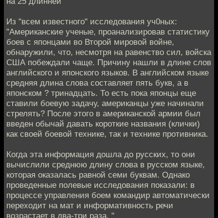
на 25 длинней"
Из "всем известного" исследования уч0ных:
"Американские ученые, проанализировав статистику
боев с японцами во Второй мировой войне,
обнаружили, что, несмотря на равенство сил, войска
США побеждали чаще. Причину нашли в длине слов
английского и японского языков. В английском языке
средняя длина слова составляет пять букв, а в
японском ? тринадцать. То есть пока японцы еще
ставили боевую задачу, американцы уже начинали
стрелять? После этого в американской армии был
введен обычай давать короткие названия (клички)
как своей боевой технике, так и технике противника.
Когда эта информация дошла до русских, то они
вычислили среднюю длину слова в русском языке,
которая оказалась равной семи буквам. Однако
проведенные полевые исследования показали: в
процессе управления боем командир автоматически
переходит на мат и информативность речи
возрастает в два-три раза. "