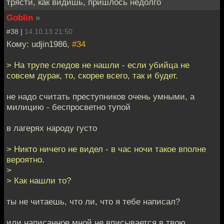
трясти, как видишь, пришлось недолго
Goblin
»
#38 |
14.10.13 21:50
Кому: udjin1986,
#34
> На трупе следов не нашли - если убийца не
совсем дурак, то, скорее всего, так и будет.
не надо считать преступников очень умными, а
милицию - беспросветно тупой
в лагерях народу густо
> Никто ничего не видел - в час ночи такое вполне
вероятно.
>
> Как нашли то?
ты не читаешь, что ли, что я тебе написал?
или написанное мной не вписывается в твою