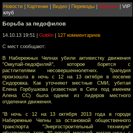
Новости
|
Картинки
|
Видео
|
Переводы
|
Магазин
|
VIP
клуб
Борьба за педофилов
14.10.13 19:51
|
Goblin
|
127 комментариев
С мест сообщают:
В Набережных Челнах убили активистку движения
"Оккупай-педофиляй", которое борется с
растлителями несовершеннолетних. Трагедия
произошла в ночь с 12 на 13 октября в поселке
Сидоровка. Как уточняют местные СМИ, убитая
Елена Горбушкова (известная в Сети под именем
Алена СС) была одним из лидеров местного
отделения движения.
"В ночь с 12 на 13 октября 2013 года в городе
Набережные Челны за остановкой общественного
транспорта "Энергостроительный техникум"
обнаружено тело 30-летней местной жительницы с