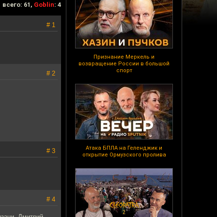
всего: 61,
Goblin
: 4
# 1
Признание Меркель и
возвращение России в большой
спорт
# 2
Атака БПЛА на Геленджик и
# 3
открытие Ормузского пролива
# 4
язани. Дмитрий,