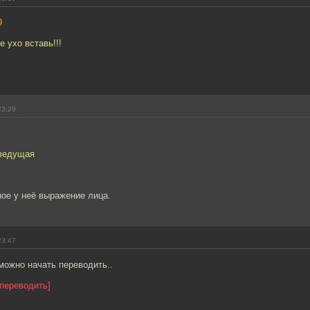
9
е ухо вставь!!!
23:29
 ведущая
ое у неё выражение лица.
23:47
 можно начать переводить..
переводить]