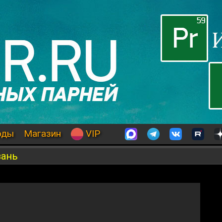
оды
Магазин
VIP
зань