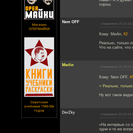
хорош.
Nem OFF
отправлено 15.10.13 
Магазин
ОПЕРМАЙКИ
Кому: Merlin,
#2
Реально, только л
Что на сайте, что 
Merlin
отправлено 15.10.13 
Кому: Nem OFF,
#
> Реально, только
Ну вот такое виде
Советские
учебники 1940-50х
годов
DerZky
отправлено 15.10.13 
«На интервью со 
одни и те же вопр