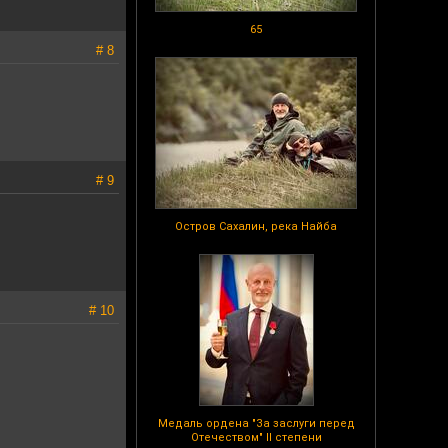
65
# 8
# 9
Остров Сахалин, река Найба
# 10
Медаль ордена "За заслуги перед
Отечеством" II степени