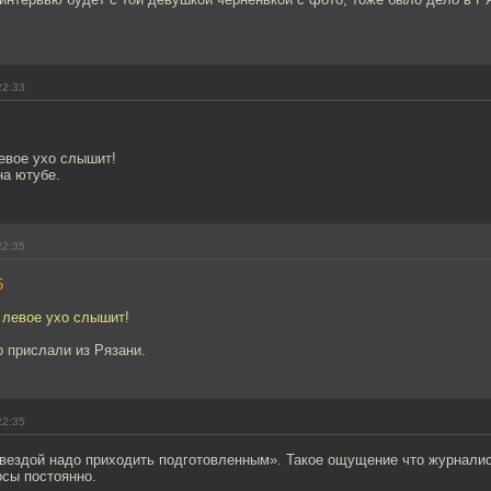
22:33
евое ухо слышит!
на ютубе.
22:35
5
 левое ухо слышит!
о прислали из Рязани.
22:35
звездой надо приходить подготовленным». Такое ощущение что журнали
осы постоянно.