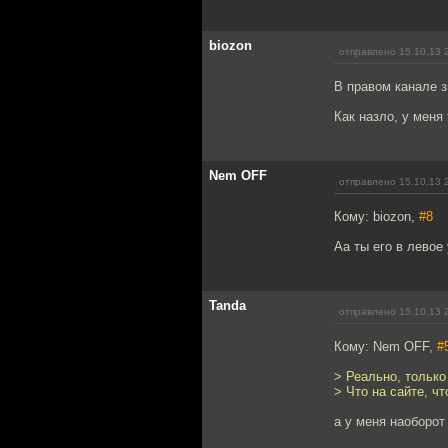
biozon
отправлено 15.10.13 
В правом канале з
Как назло, у меня
Nem OFF
отправлено 15.10.13 
Кому: biozon,
#8
Аа ты его в левое 
Tanda
отправлено 15.10.13 
Кому: Nem OFF,
#
> Реально, только
> Что на сайте, чт
а у меня наоборот