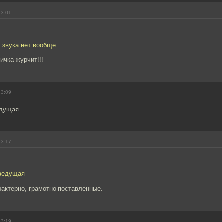
23:01
 звука нет вообще.
ичка журчит!!!
23:09
едущая
23:17
 ведущая
рактерно, грамотно поставленные.
23:19