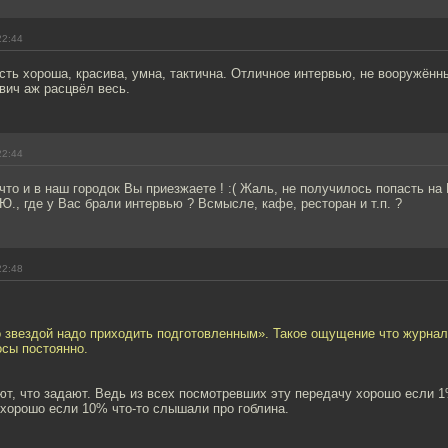
22:44
ть хороша, красива, умна, тактична. Отличное интервью, не вооружённ
вич аж расцвёл весь.
22:44
что и в наш городок Вы приезжаете ! :( Жаль, не получилось попасть на
.Ю., где у Вас брали интервью ? Всмысле, кафе, ресторан и т.п. ?
22:48
о звездой надо приходить подготовленным». Такое ощущение что журна
осы постоянно.
т, что задают. Ведь из всех посмотревших эту передачу хорошо если 1
 хорошо если 10% что-то слышали про гоблина.