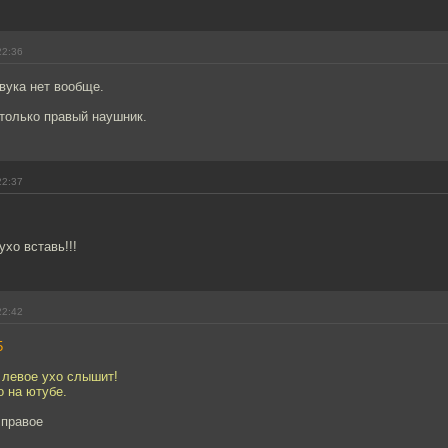
22:36
вука нет вообще.
 только правый наушник.
22:37
ухо вставь!!!
22:42
5
 левое ухо слышит!
о на ютубе.
 правое