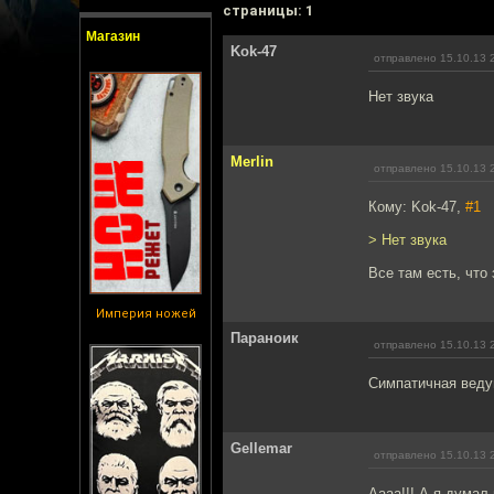
cтраницы: 1
Магазин
Kok-47
отправлено 15.10.13 
Нет звука
Merlin
отправлено 15.10.13 
Кому: Kok-47,
#1
> Нет звука
Все там есть, что
Империя ножей
Параноик
отправлено 15.10.13 
Симпатичная вед
Gellemar
отправлено 15.10.13 
Аааа!!! А я думал