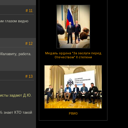
# 11
ым глазом видно
# 12
Медаль ордена "За заслуги перед
 Малавиту, работа.
Отечеством" II степени
# 13
листы задают Д.Ю.
% знает КТО такой
РВИО