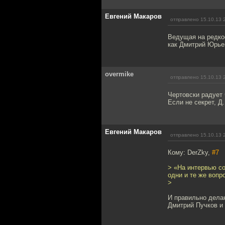
Евгений Макаров
отправлено 15.10.13 
Ведущая на редкос
как Дмитрий Юрье
overmike
отправлено 15.10.13 
Чертовски радует 
Если не секрет, Д
Евгений Макаров
отправлено 15.10.13 
Кому: DerZky,
#7
> «На интервью с
одни и те же вопр
>
И правильно делаю
Дмитрий Пучков и