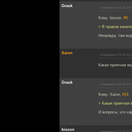
Grauk
отправлено 15.10.13 
Кому: biozon,
#8
> В правом канале
Неправда, там вод
Xaron
отправлено 15.10.13 
Какая приятная в
Grauk
отправлено 15.10.13 
Кому: Xaron,
#15
> Какая приятная
И вопросы, что ха
biozon
отправлено 15.10.13 