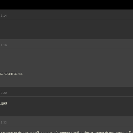
22:14
22:16
 за фантазии.
22:20
ущая
22:33
 интервью будет с той девушкой черненькой с фото, тоже было дело в Р