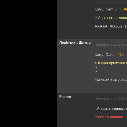
Кому: Nem OFF,
#
> Аа ты его в лево
ААААА! Жжошь :)
Любитель Жизни
отправлено 15.10.13 
Кому: Xaron,
#15
> Какая приятная
>
>
Какое-то вымученн
Feanor
отправлено 15.10.13 
..А там, глядишь,
[Убежал начинать 