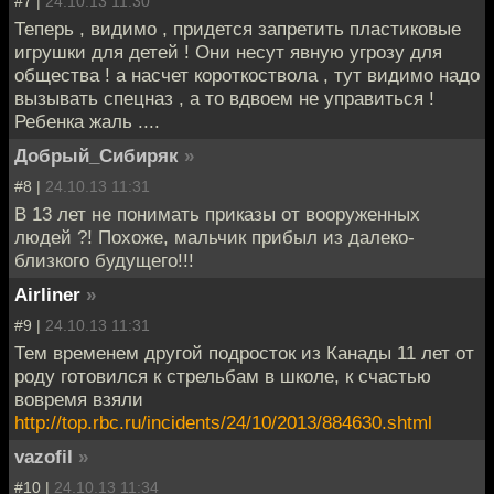
#7 |
24.10.13 11:30
Теперь , видимо , придется запретить пластиковые
игрушки для детей ! Они несут явную угрозу для
общества ! а насчет короткоствола , тут видимо надо
вызывать спецназ , а то вдвоем не управиться !
Ребенка жаль ....
Добрый_Сибиряк
»
#8 |
24.10.13 11:31
В 13 лет не понимать приказы от вооруженных
людей ?! Похоже, мальчик прибыл из далеко-
близкого будущего!!!
Airliner
»
#9 |
24.10.13 11:31
Тем временем другой подросток из Канады 11 лет от
роду готовился к стрельбам в школе, к счастью
вовремя взяли
http://top.rbc.ru/incidents/24/10/2013/884630.shtml
vazofil
»
#10 |
24.10.13 11:34