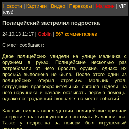
Новости
|
Картинки
|
Видео
|
Переводы
|
Магазин
|
VIP
клуб
Полицейский застрелил подростка
24.10.13 11:17
|
Goblin
|
567 комментариев
С мест сообщают:
Двое полицейских увидели на улице мальчика с
оружием в руках. Полицейские несколько раз
потребовали от него бросить оружие, однако их
просьба выполнена не была. После этого один из
полицейских открыл стрельбу. Мальчик упал,
сотрудники правоохранительных органов надели на
него наручники и начали оказывать первую помощь,
однако пострадавший скончался на месте событий.
Как выяснилось впоследствии, полицейские приняли
за оружие пластиковую копию автомата Калашникова.
Также у подростка за поясом был игрушечный
пистолет.