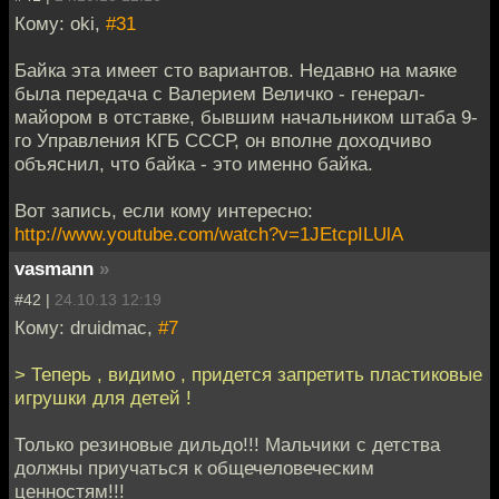
Кому: oki,
#31
Байка эта имеет сто вариантов. Недавно на маяке
была передача с Валерием Величко - генерал-
майором в отставке, бывшим начальником штаба 9-
го Управления КГБ СССР, он вполне доходчиво
объяснил, что байка - это именно байка.
Вот запись, если кому интересно:
http://www.youtube.com/watch?v=1JEtcpILUlA
vasmann
»
#42 |
24.10.13 12:19
Кому: druidmac,
#7
> Теперь , видимо , придется запретить пластиковые
игрушки для детей !
Только резиновые дильдо!!! Мальчики с детства
должны приучаться к общечеловеческим
ценностям!!!