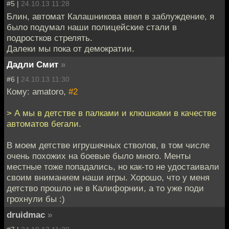
#5 |
24.10.13 11:28
Блин, автомат Калашникова ввел в заблуждение, я
было подумал наши полицейские стали в
подростков стрелять.
Далеки мы пока от демократии.
Дадли Смит
»
#6 |
24.10.13 11:30
Кому: amatoro,
#2
> А мы в детстве в палками и клюшками в качестве
автоматов бегали.
В моем детстве игрушечных стволов, в том числе
очень похожих на боевые было много. Менты
местные тоже попадались, но как-то не удостаивали
своим вниманием наши игры. Хорошо, что у меня
детство прошло не в Калифорнии, а то уже поди
грохнули бы :)
druidmac
»