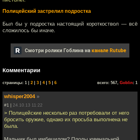
Полицейский застрелил подростка
Был бы у подростка настоящий короткоствол — всё
сложилось бы иначе.
Смотри ролики Гоблина на
канале Rutube
Комментарии
cтраницы: 1 |
2
|
3
|
4
|
5
|
6
всего: 567,
Goblin
: 1
whisper2004
»
#1 |
24.10.13 11:22
> Полицейские несколько раз потребовали от него
бросить оружие, однако их просьба выполнена не
была.
Мальчик был имбецилом? Плоды ювенальной