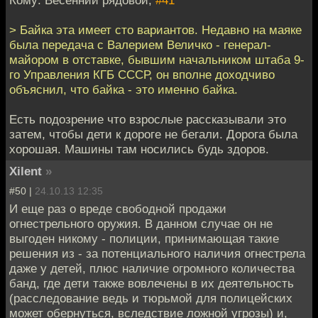
Кому: Весенний рядовой,
#41
> Байка эта имеет сто вариантов. Недавно на маяке
была передача с Валерием Величко - генерал-
майором в отставке, бывшим начальником штаба 9-
го Управления КГБ СССР, он вполне доходчиво
объяснил, что байка - это именно байка.
Есть подозрение что взрослые рассказывали это
затем, чтобы дети к дороге не бегали. Дорога была
хорошая. Машины там носились будь здоров.
Xilent
»
#50 |
24.10.13 12:35
И еще раз о вреде свободной продажи
огнестрельного оружия. В данном случае он не
выгоден никому - полиции, принимающая такие
решения из - за потенциального наличия огнестрела
даже у детей, плюс наличие огромного количества
банд, где дети также вовлечены в их деятельность
(расследование ведь и тюрьмой для полицейских
может обернуться, вследствие ложной угрозы) и,