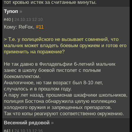
тот кровью истек за считанные минуты.
Тупоп
»
#40 |
24.10.13 12:10
Кому: ReFox,
#11
> Т.е. у полицейского не вызывает сомнений, что
мальчик может владеть боевым оружием и готов его
применить на поражение?
Не так давно в Филадельфии 6-летний мальчик
занес в школу боевой пистолет с полным
боекомплектом.
Аналогичное, но там возраст был 8-10 лет,
случалось и в прошлом году.
А пару лет назад, прошмонав шкафчики школьников,
полиция Бостона обнаружила целую коллекцию
холодного оружия и запрещенных препаратов.
Так что копы реагируют соответственно окружению.
Весенний рядовой
»
#41 |
24.10.13 12:16