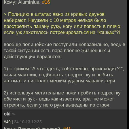
Кому: Aluminius,
#16
> Полицию в штатах явно из кривых даунов
набирают. Неужели с 10 метров нельзя было
прострелить пацану руку, ногу или попасть в плечо
если уж захотелось потренироваться на "кошках"?!
вообще полицейские поступили неправильно, ведь в
такой ситуации есть пара вполне жизненных и
действующих вариантов:
1) с криком "А что здесь, собственно, происходит?!",
качая маятник, подбежать к подростку и выбить
автомат и пистолет метким ударом маваши-гери
2) используя метательные ножи пробить подростку
обе кисти рук - ведь как известно, враг не может
стрелять, если у него руки выведены из строя
oki
»
#49 |
24.10.13 12:35