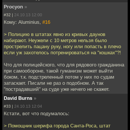
Procyon
»
#32 |
24.10.13 12:00
Кому: Aluminius,
#16
> Полицию в штатах явно из кривых даунов
набирают. Неужели с 10 метров нельзя было
прострелить пацану руку, ногу или попасть в плечо
если уж захотелось потренироваться на "кошках"?!
Что для полицейского, что для рядового гражданина
при самообороне, такой гуманизм может выйти
боком, т.к. подстреленный потом у них по судам
затаскает. Писали не раз о подобном. А так
"пострадавший" на суде уже ничего не скажет.
David Burns
»
#33 |
24.10.13 12:04
Кстати, вот что подумалось:
> Помощник шерифа города Санта-Роса, штат