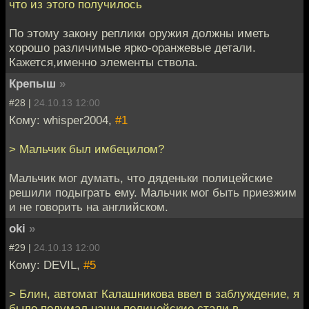
что из этого получилось
По этому закону реплики оружия должны иметь
хорошо различимые ярко-оранжевые детали.
Кажется,именно элементы ствола.
Крепыш
»
#28 |
24.10.13 12:00
Кому: whisper2004,
#1
> Мальчик был имбецилом?
Мальчик мог думать, что дяденьки полицейские
решили подыграть ему. Мальчик мог быть приезжим
и не говорить на английском.
oki
»
#29 |
24.10.13 12:00
Кому: DEVIL,
#5
> Блин, автомат Калашникова ввел в заблуждение, я
было подумал наши полицейские стали в