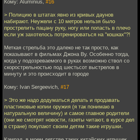
Кому: Aluminius,
#16
> Полицию в штатах явно из кривых даунов
набирают. Неужели с 10 метров нельзя было
прострелить пацану руку, ногу или попасть в плечо
если уж захотелось потренироваться на "кошках"?!
Меткая стрельба это далеко не так просто, как
показывают в фильмах Джона Ву. Особенно тогда,
когда у подозреваемого в руках возможно ствол со
скорострельностью под шестьсот выстрелов в
минуту и это происходит в городе
Кому: Ivan Sergeevich,
#17
> Это же надо додуматься делать и продавать
пластиковые копии оружия (я так понимаю в
натуральную величину) и самое главное родители
(они же смотрят новости, газеты читают, в курсе дел
в стране) покупают своим детям такие игрушки.
Камрад, в моем детстве таких китайских игрушек