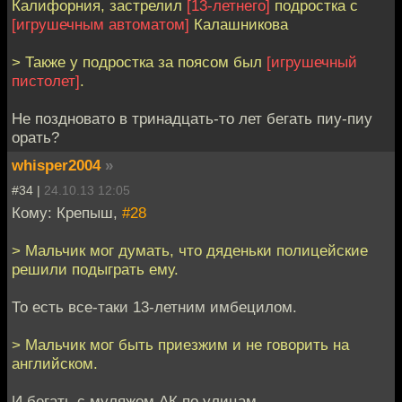
Калифорния, застрелил
[13-летнего]
подростка с
[игрушечным автоматом]
Калашникова
> Также у подростка за поясом был
[игрушечный
пистолет]
.
Не поздновато в тринадцать-то лет бегать пиу-пиу
орать?
whisper2004
»
#34 |
24.10.13 12:05
Кому: Крепыш,
#28
> Мальчик мог думать, что дяденьки полицейские
решили подыграть ему.
То есть все-таки 13-летним имбецилом.
> Мальчик мог быть приезжим и не говорить на
английском.
И бегать с муляжом АК по улицам.