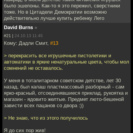
было эшелоны. Как-то я это пережил, сверстники
тоже. Но в Цитадели Демократии возможно
действительно лучше купить ребенку Лего
David Burns
»
#21 |
24.10.13 11:45
Кому: Дадли Смит,
#13
> перекрасить все игрушечные пистолетики и
автоматики в яркие ненатуральные цвета, чтобы мол
сомнений не оставалось.
У меня в тоталитарном советском детстве, лет 30
назад, был калаш пластмассовый разборный - сам
ярко-красный, отсоединявшиеся приклад, рукоятка и
магазин - ядовито желтые. Предмет люто-бешеной
зависти всех пацанов со двора :))
> Не знаю, что из этого получилось
Я до сих пор жив!