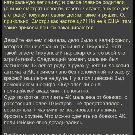
натуральную величину) и самое главное родители
(они же смотрят новости, газеты читают, в курсе дел
в стране) покупают своим детям такие игрушки. О,
прикольно! Смотри как настоящий! Но не в США, там
такие приколы вон как заканчиваются.
Давайте начнем с начала, дело было в Калифорнии,
которая как ни странно граничит с Тихуаной. Есть
такой знаете Тихуанский наркокартель, со всей его
атрибутикой. Следующий момент, мальчик был
латиносом 13 лет от роду, в руках у него была копия
автомата АК, причем явно без положенной по закону
красной нашлепке на дуле. Ну а полицейский был
помошником шерифа. Обучался ли он в
полицейской академии - непонятно.
Судя по фотке, отличить АК мальчика от боевого, с
расстояния более 10 метров - не представлялось
возможным + мальчик не реагировал на приказ
бросить оружие. Что можно сделать из боевого АК,
полицейские явно догадывались.
Вообщем, мальчик явно был номинантом на премию