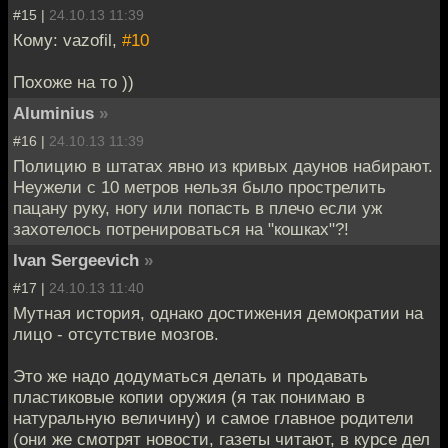
#15 |
24.10.13 11:39
Кому: vazofil,
#10
Похоже на то ))
Aluminius
»
#16 |
24.10.13 11:39
Полицию в штатах явно из кривых даунов набирают.
Неужели с 10 метров нельзя было прострелить
пацану руку, ногу или попасть в плечо если уж
захотелось потренироваться на "кошках"?!
Ivan Sergeevich
»
#17 |
24.10.13 11:40
Мутная история, однако достижения демократии на
лицо - отсутствие мозгов.
Это же надо додуматься делать и продавать
пластиковые копии оружия (я так понимаю в
натуральную величину) и самое главное родители
(они же смотрят новости, газеты читают, в курсе дел