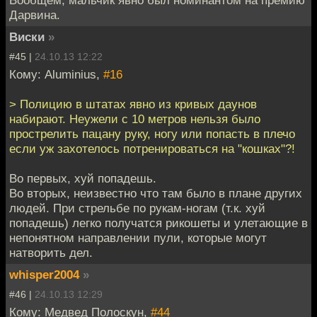
Дарвина.
Виски
»
#45 |
24.10.13 12:22
Кому: Aluminius,
#16
> Полицию в штатах явно из кривых даунов
набирают. Неужели с 10 метров нельзя было
прострелить пацану руку, ногу или попасть в плечо
если уж захотелось потренироваться на "кошках"?!
Во первых, хуй попадешь.
Во вторых, неизвестно что там было в плане других
людей. При стрельбе по рукам-ногам (т.к. хуй
попадешь) легко получатся рикошеты и улетающие в
непонятном направлении пули, которые могут
натворить дел.
whisper2004
»
#46 |
24.10.13 12:29
Кому: Медвед Полоскун,
#44