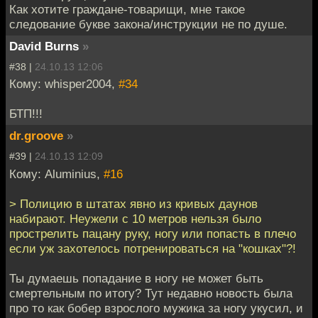
Как хотите граждане-товарищи, мне такое
следование букве закона/инструкции не по душе.
David Burns
»
#38 |
24.10.13 12:06
Кому: whisper2004,
#34
БТП!!!
dr.groove
»
#39 |
24.10.13 12:09
Кому: Aluminius,
#16
> Полицию в штатах явно из кривых даунов
набирают. Неужели с 10 метров нельзя было
прострелить пацану руку, ногу или попасть в плечо
если уж захотелось потренироваться на "кошках"?!
Ты думаешь попадание в ногу не может быть
смертельным по итогу? Тут недавно новость была
про то как бобер взрослого мужика за ногу укусил, и