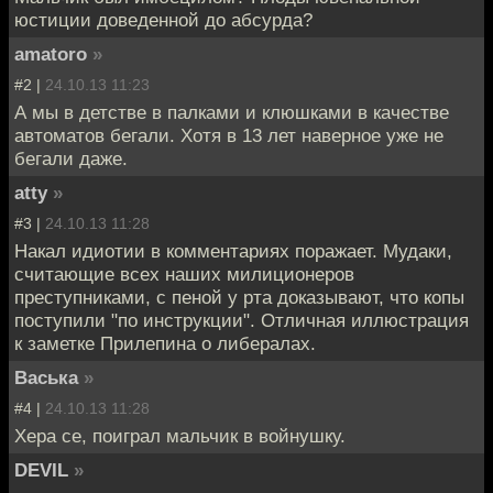
юстиции доведенной до абсурда?
amatoro
»
#2 |
24.10.13 11:23
А мы в детстве в палками и клюшками в качестве
автоматов бегали. Хотя в 13 лет наверное уже не
бегали даже.
atty
»
#3 |
24.10.13 11:28
Накал идиотии в комментариях поражает. Мудаки,
считающие всех наших милиционеров
преступниками, с пеной у рта доказывают, что копы
поступили "по инструкции". Отличная иллюстрация
к заметке Прилепина о либералах.
Васька
»
#4 |
24.10.13 11:28
Хера се, поиграл мальчик в войнушку.
DEVIL
»