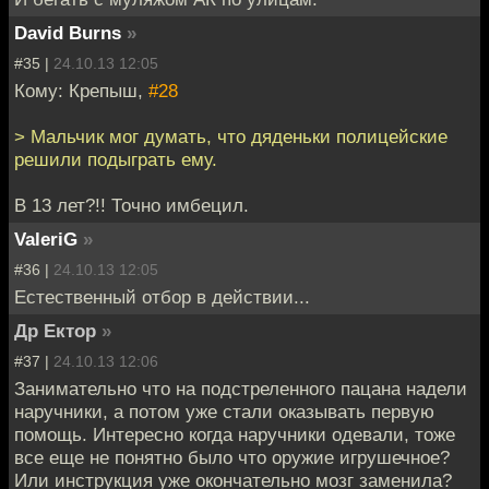
David Burns
»
#35 |
24.10.13 12:05
Кому: Крепыш,
#28
> Мальчик мог думать, что дяденьки полицейские
решили подыграть ему.
В 13 лет?!! Точно имбецил.
ValeriG
»
#36 |
24.10.13 12:05
Естественный отбор в действии...
Др Ектор
»
#37 |
24.10.13 12:06
Занимательно что на подстреленного пацана надели
наручники, а потом уже стали оказывать первую
помощь. Интересно когда наручники одевали, тоже
все еще не понятно было что оружие игрушечное?
Или инструкция уже окончательно мозг заменила?