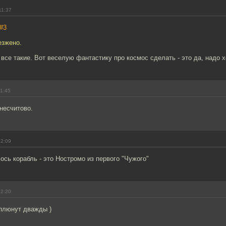
11:37
#3
езжено.
все такие. Вот веселую фантастику про космос сделать - это да, надо 
11:45
 несчитово.
12:09
ось корабль - это Ностромо из первого "Чужого"
12:20
еплюнут дважды )