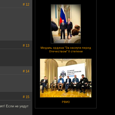
# 12
# 13
Медаль ордена "За заслуги перед
Отечеством" II степени
# 14
# 15
РВИО
ят! Если не уедут