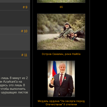
# 9
65
# 10
Остров Сахалин, река Найба
# 11
о лишь 8 минут из 2
и Azarkant'а на
здесь это лишь 8
ь чтобы выполнить
ке шуршащих листов
Медаль ордена "За заслуги перед
Отечеством" II степени