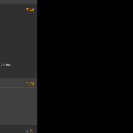
# 19
. Жаль.
# 20
# 21