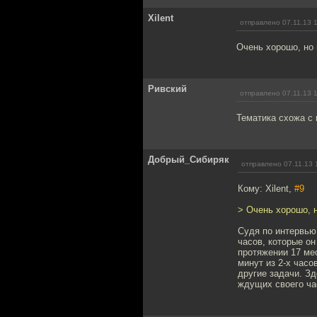
Xilent
отправлено 07.11.13 
Очень хорошо, но
Ривский
отправлено 07.11.13 
Тематика схожа с
Добрый_Сибиряк
отправлено 07.11.13 
Кому: Xilent,
#9
> Очень хорошо, 
Судя по интервью
часов, которые он
протяжении 17 мес
минут из 2-х час
другие задачи. З
ждущих своего ча