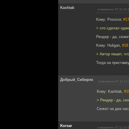
Kashtak
отправлено 07.11.13 
Кому: Provizor,
#1
> это сделал один
Рендер - да, сюжет
Кому: Huligan,
#18
> Автор пишет, чт
Тогда на приставк
Добрый_Сибиряк
отправлено 07.11.13 
Кому: Kashtak,
#1
> Рендер - да, сюж
Сюжет на два часа
Korsar
отправлено 07.11.13 