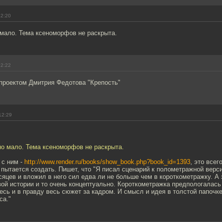
12:20
 мало. Тема ксеноморфов не раскрыта.
12:22
 проектом Дмитрия Федотова "Крепость"
12:29
но мало. Тема ксеноморфов не раскрыта.
 с ним -
http://www.render.ru/books/show_book.php?book_id=1393
, это всег
 пытается создать. Пишет, что "Я писал сценарий к полометражной верси
яцев и вложил в него сил едва ли не больше чем в короткометражку. А 
овой истории и то очень концептуально. Короткометражка предпологалас
десь и в правду весь сюжет за кадром. И смысл и идея в толстой папоч
са."