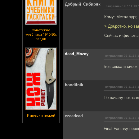
Добрый_Сибиряк
отправлено 07.11.13 
Кому: Металлург,
> Добротно, но за
Советские
учебники 1940-50х
Сейчас и фильмы 
годов
dead_Mazay
отправлено 07.11.13 
Без секса и сисек
boodilnik
отправлено 07.11.13 
По началу показал
Империя ножей
ezeedead
отправлено 07.11.13 
Final Fantasy пер