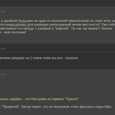
13:06
 в далёком будущем ни один из искателей приключений на свою жопу н
ота-зонда-дроида для разведки неопознанной ничем местности? Уже сей
авляемое-что-нибудь с камерой и "вафлей". Ну как так можно? Эхехех.
 - моё почтение!
13:06
еловек рендеря на 1 компе очём вы все - охуенно
13:10
алось корабль - это Ностромо из первого "Чужого"
 "Прометей". Автор пишет, что он поклонник этого фильма и игры Halo.