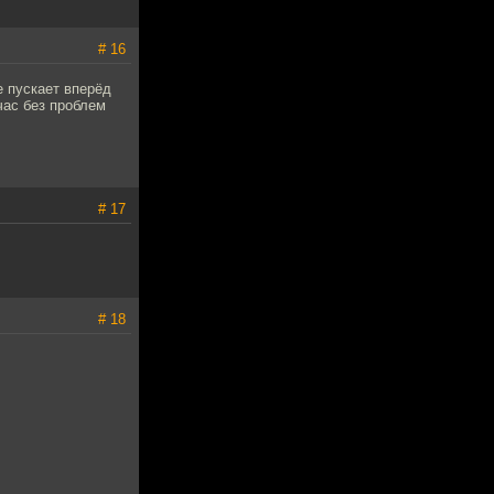
# 16
е пускает вперёд
час без проблем
# 17
# 18