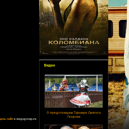
Видео
О предстоящем Турнире Святого
Георгия
дать сайт
в megagroup.ru