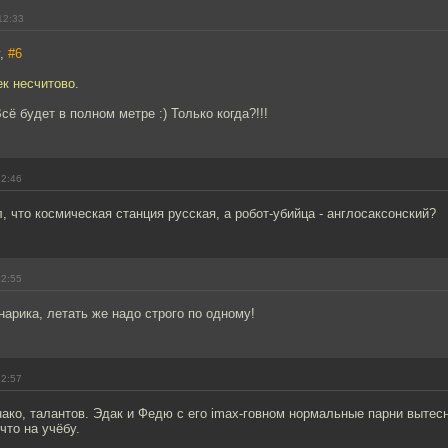
12:33
y,
#6
ек несчитово.
Всё будет в полном метре :) Только когда?!!!
12:46
, что космическая станция русская, а робот-убийца - англосаксонский?
12:55
нарика, летать же надо строго по одному!
12:57
нако, талантов. Эдак и Федю с его imax-говном нормальные парни вытесн
что на учёбу.