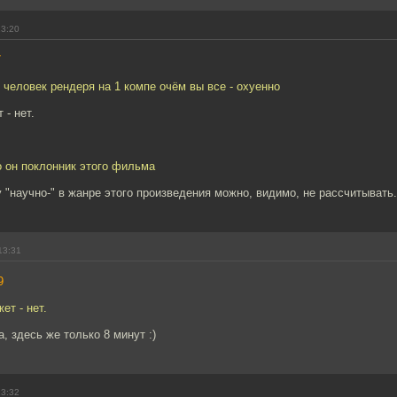
13:20
7
 человек рендеря на 1 компе очём вы все - охуенно
 - нет.
о он поклонник этого фильма
у "научно-" в жанре этого произведения можно, видимо, не рассчитывать
13:31
9
ет - нет.
, здесь же только 8 минут :)
13:32