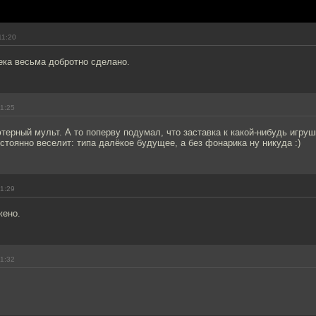
11:20
ека весьма добротно сделано.
11:25
ютерный мульт. А то поперву подумал, что заставка к какой-нибудь игрушк
остоянно веселит: типа далёкое будущее, а без фонарика ну никуда :)
11:29
жено.
11:32