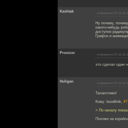
Kashtak
отправлено 07.11.13 
Ну почему, почему
какого-нибудь роб
доступно радиоупр
Графон и анимация
Provizor
отправлено 07.11.13 
это сделал один ч
Huligan
отправлено 07.11.13 
Талантливо!
Кому: boodilnik,
#7
> По началу показ
Похоже на корабль