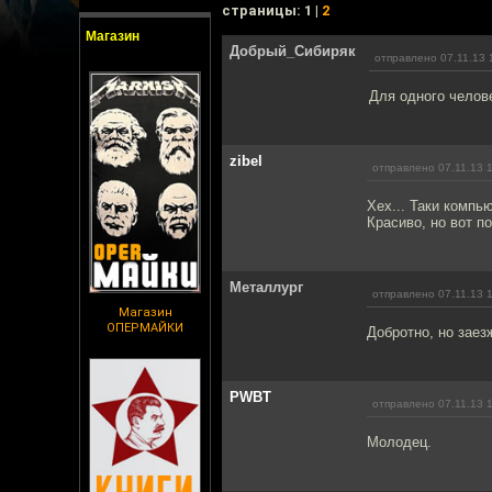
cтраницы: 1 |
2
Магазин
Добрый_Сибиряк
отправлено 07.11.13 
Для одного челов
zibel
отправлено 07.11.13 
Хех... Таки компь
Красиво, но вот п
Металлург
отправлено 07.11.13 
Магазин
ОПЕРМАЙКИ
Добротно, но заез
PWBT
отправлено 07.11.13 
Молодец.