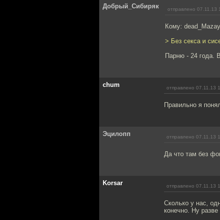
Добрый_Сибиряк
отправлено 07.11.13 
Кому: dead_Maza
> Без секса и сис
Парню - 24 года. 
chum
отправлено 07.11.13 
Правильно я понял
Эцилопп
отправлено 07.11.13 
Да что там без фо
Korsar
отправлено 07.11.13 
Сколько у нас, од
конечно. Ну разве 