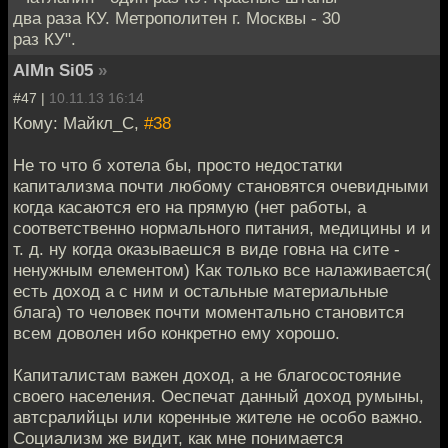
два раза КУ. Метрополитен г. Москвы - 30
раз КУ".
AlMn Si05
»
#47 |
10.11.13 16:14
Кому: Майкл_С,
#38
Не то что б хотела бы, просто недостатки
капитализма почти любому становятся очевидными
когда касаются его на прямую (нет работы, а
соответственно нормального питания, медицины и и
т. д. ну когда оказываешся в виде говна на сите -
ненужным елементом) Как только все налаживается(
есть доход а с ним и остальные материальные
блага) то человек почти моментально становится
всем доволен ибо конкретно ему хорошо.
Капиталистам важен доход, а не благосостояние
своего населения. Оеспечат данный доход румыны,
автсралийцы или коренные жителе не особо важно.
Социализм же видит, как мне понимается