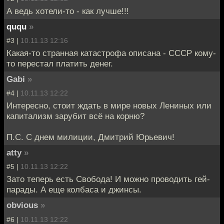
А ведь хотели-то - как лучше!!!
ququ
»
#3 |
10.11.13 12:16
Какая-то странная катастрофа описана - СССР кому-
то перестал платить денег.
Gabi
»
#4 |
10.11.13 12:22
Интересно, стоит ждать в мире новых Лениных или
капитализм зарубит всё на корню?
П.С. С днем милиции, Дмитрий Юрьевич!
atty
»
#5 |
10.11.13 12:22
Зато теперь есть Свобода! И можно проводить гей-
парады. А еще колбаса и джинсы.
obvious
»
#6 |
10.11.13 12:22