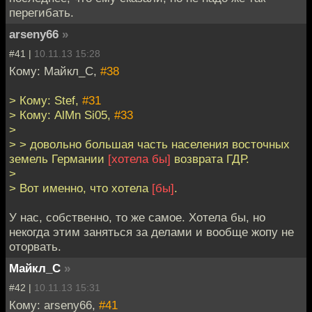
перегибать.
arseny66
»
#41 |
10.11.13 15:28
Кому: Майкл_С,
#38
> Кому: Stef,
#31
> Кому: AlMn Si05,
#33
>
> > довольно большая часть населения восточных
земель Германии
[хотела бы]
возврата ГДР.
>
> Вот именно, что хотела
[бы]
.
У нас, собственно, то же самое. Хотела бы, но
некогда этим заняться за делами и вообще жопу не
оторвать.
Майкл_С
»
#42 |
10.11.13 15:31
Кому: arseny66,
#41