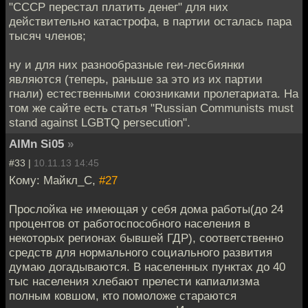
"СССР перестал платить денег" для них
действительно катастрофа, в партии осталась пара
тысяч членов;
ну и для них разнообразные геи-лесбиянки
являются (теперь, раньше за это из их партии
гнали) естественными союзниками пролетариата. На
том же сайте есть статья "Russian Communists must
stand against LGBTQ persecution".
AlMn Si05
»
#33 |
10.11.13 14:45
Кому: Майкл_С,
#27
Прослойка не имеющая у себя дома работы(до 24
процентов от работоспособного населения в
некоторых регионах бывшей ГДР), соответственно
средств для нормального социального развития
думаю догадываются. В населенных пунктах до 40
тыс населения хлебают прелести капиализма
полным ковшом, кто помоложе стараются