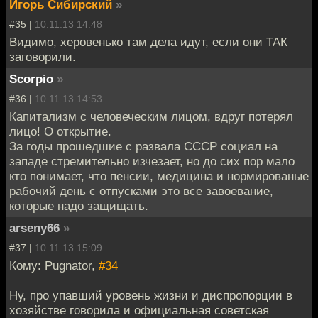
Игорь Сибирский
»
#35 |
10.11.13 14:48
Видимо, херовенько там дела идут, если они ТАК
заговорили.
Scorpio
»
#36 |
10.11.13 14:53
Капитализм с человеческим лицом, вдруг потерял
лицо! О открытие.
За годы прошедшие с развала СССР социал на
западе стремительно изчезает, но до сих пор мало
кто понимает, что пенсии, медицина и нормированые
рабочий день с отпусками это все завоевание,
которые надо защищать.
arseny66
»
#37 |
10.11.13 15:09
Кому: Pugnator,
#34
Ну, про упавший уровень жизни и диспропорции в
хозяйстве говорила и официальная советская