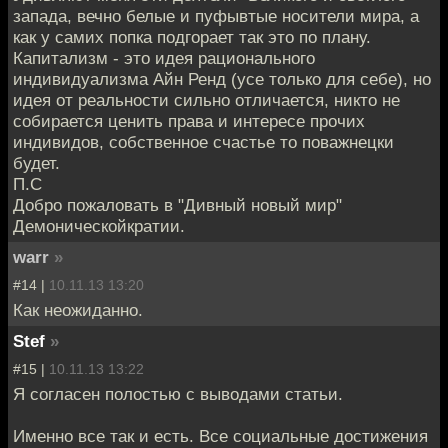
запада, вечно белые и пуфывтые носители мира, а
как у самих попка подгорает так это по плану.
Капитализм - это идея рационального
индивидуализма Айн Ренд (усе только для себе), но
идея от реальности сильно отличается, никто не
собирается ценить права и интересе прочих
индивидов, собственное счастье то поважнецки
будет.
П.С
Добро пожаловать в "Дивный новый мир"
Демоническойкратии.
warr
»
#14 |
10.11.13 13:20
Как неожиданно.
Stef
»
#15 |
10.11.13 13:22
Я согласен полостью с выводами статьи.
Именно все так и есть. Все социальные достижения