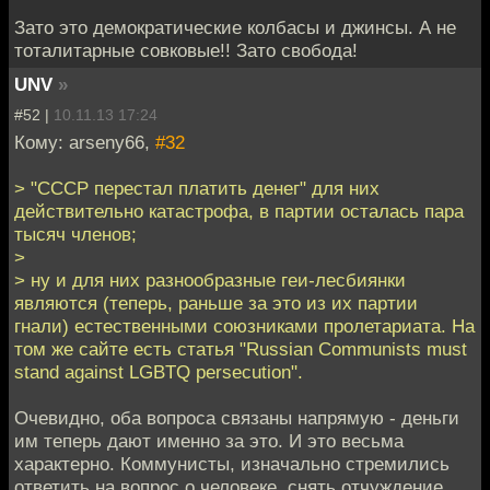
Зато это демократические колбасы и джинсы. А не
тоталитарные совковые!! Зато свобода!
UNV
»
#52 |
10.11.13 17:24
Кому: arseny66,
#32
> "СССР перестал платить денег" для них
действительно катастрофа, в партии осталась пара
тысяч членов;
>
> ну и для них разнообразные геи-лесбиянки
являются (теперь, раньше за это из их партии
гнали) естественными союзниками пролетариата. На
том же сайте есть статья "Russian Communists must
stand against LGBTQ persecution".
Очевидно, оба вопроса связаны напрямую - деньги
им теперь дают именно за это. И это весьма
характерно. Коммунисты, изначально стремились
ответить на вопрос о человеке, снять отчуждение