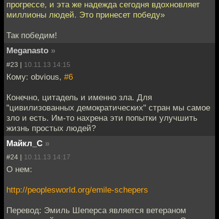
прогрессе, и эта же надежда сегодня вдохновляет
миллионы людей. Это принесет победу»
Так победим!
Meganasto
»
#23 |
10.11.13 14:15
Кому: obvious,
#6
Конечно, цитадель и именно зла. Для
"цивилизованных демократических" стран мы самое
зло и есть. Им-то нахрена эти попытки улучшить
жизнь простых людей?
Майкл_С
»
#24 |
10.11.13 14:17
О нем:
http://peoplesworld.org/emile-schepers
Перевод: Эмиль Шеперса является ветераном