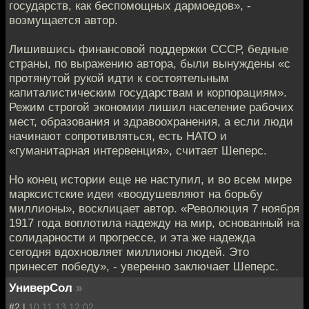
государств, как беспомощных дармоедов», -
возмущается автор.
Лишившись финансовой поддержки СССР, бедные
страны, по выражению автора, были вынуждены «с
протянутой рукой идти к состоятельным
капиталистическим государствам и корпорациям».
Режим строгой экономии лишил население рабочих
мест, образования и здравоохранения, а если люди
начинают сопротивляться, есть НАТО и
«гуманитарная интервенция», считает Шеперс.
Но конец истории еще не наступил, и во всем мире
марксистские идеи «воодушевляют на борьбу
миллионы», восклицает автор. «Революция 7 ноября
1917 года воплотила надежду на мир, основанный на
солидарности и прогрессе, и эта же надежда
сегодня вдохновляет миллионы людей. Это
принесет победу», - уверенно заключает Шеперс.
УниверСол
»
#2 |
10.11.13 12:02