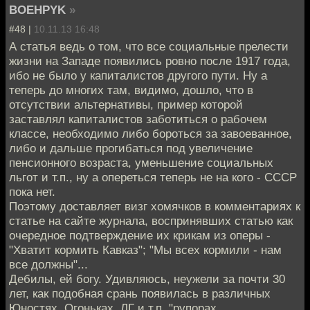
BOEHPYK
»
#48 |
10.11.13 16:48
А статья ведь о том, что все социальные прелести
жизни на Западе появились ровно после 1917 года,
ибо не было у капиталистов другого пути. Ну а
теперь до многих там, видимо, дошло, что в
отсутствии альтернативы, пример которой
заставлял капиталистов заботиться о рабочем
классе, необходимо либо бороться за завоеванное,
либо и дальше прогибаться под увеличение
пенсионного возраста, уменьшение социальных
льгот и т.п., ну а опереться теперь не на кого - СССР
пока нет.
Поэтому доставляет визг хомячков в комментариях к
статье на сайте журнала, воспринявших статью как
очередное подтверждение их крикам из оперы -
"Хватит кормить Кавказ"; "Мы всех кормили - нам
все должны"...
Дебилы, ей богу. Удивляюсь, неужели за почти 30
лет, как подобная срань появилась в различных
Юностях, Огоньках, ЛГ и т.п. "рупорах