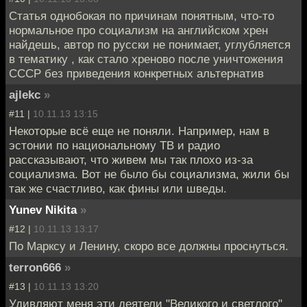
Cтатья однобокая по причинам понятным, что-то
нормальное про социализм на английском хрен
найдешь, автор по русски не понимает, углубляется
в тематику , как стало хреново после уничтожения
СССР без приведения конкретных альтернатив
ajlekc
»
#11 |
10.11.13 13:15
Некоторые всё еще не поняли. Например, нам в
эстонии по национальному ТВ и радио
рассказывают, что живем мы так плохо из-за
социализма. Вот не было бы социализма, жили бы
так же счастливо, как фины или шведы.
Yunev Nikita
»
#12 |
10.11.13 13:17
По Марксу и Ленину, скоро все должны проснуться.
terron666
»
#13 |
10.11.13 13:20
Удивляют меня эти деятели "Великого и светлого"