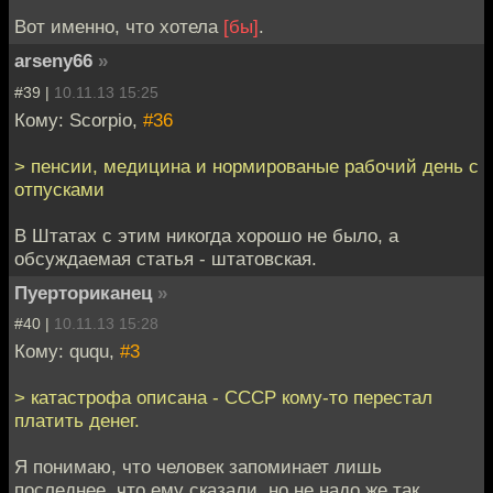
Вот именно, что хотела
[бы]
.
arseny66
»
#39 |
10.11.13 15:25
Кому: Scorpio,
#36
> пенсии, медицина и нормированые рабочий день с
отпусками
В Штатах с этим никогда хорошо не было, а
обсуждаемая статья - штатовская.
Пуерториканец
»
#40 |
10.11.13 15:28
Кому: ququ,
#3
> катастрофа описана - СССР кому-то перестал
платить денег.
Я понимаю, что человек запоминает лишь
последнее, что ему сказали, но не надо же так