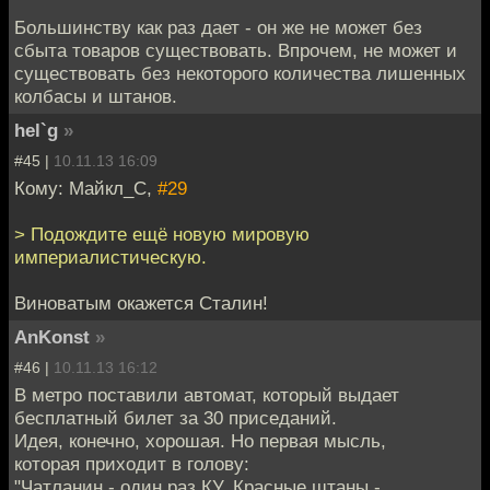
Большинству как раз дает - он же не может без
сбыта товаров существовать. Впрочем, не может и
существовать без некоторого количества лишенных
колбасы и штанов.
hel`g
»
#45 |
10.11.13 16:09
Кому: Майкл_С,
#29
> Подождите ещё новую мировую
империалистическую.
Виноватым окажется Сталин!
AnKonst
»
#46 |
10.11.13 16:12
В метро поставили автомат, который выдает
бесплатный билет за 30 приседаний.
Идея, конечно, хорошая. Но первая мысль,
которая приходит в голову:
"Чатланин - один раз КУ. Красные штаны -