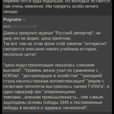
переместится куда подальше. Из молодых остаются
там очень немногие. Им говорить особо ничего
ненадо.
Pugnator
»
#34 |
10.11.13 14:45
Давеча прикупил журнал "Русский репортер"; ни
разу его не видел, цена приятная.
Так вот там на этом фоне этой заметки "интересно"
смотрится описание нового учебника истории,
несколько цитат:
"цена индустриализации оказалась слишком
высокой". "Уровень жизни упал по сравнению с
НЭПом". "диспропорции в хозяйстве" "трагедией
стала насильственная коллективизация" "рядом с
гигантами пятилеток выстроились лагеря ГУЛАГа", и
один параграф про "опережающими
темпами...военная промышленность...тем самым
зщалодены основы победы 1945 и послевоенные
победы в космосе и ядерных технологий".