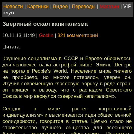
Новости
|
Картинки
|
Видео
|
Переводы
|
Магазин
|
VIP
клуб
Звериный оскал капитализма
10.11.13 11:49
|
Goblin
|
321 комментарий
Цитата:
Крушение социализма в СССР и Европе обернулось
для человечества катастрофой, пишет Эмиль Шеперс
на портале People’s World. Население мира «ничего
не приобрело, но многое потеряло», уверен он.
Изучив современную классовую борьбу в ряде стран,
он пришел к выводу, что с распадом Советского
Союза в мир вернулся «звериный капитализм».
Сегодня в мире растет «агрессивный
индивидуализм» и высмеивается идея общественной
солидарности, говорится в статье. Целью стало не
строительство лучшего общества для всеобщего
блага, а материальное обогащение. Институты