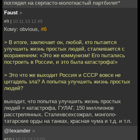
поглядел на серпасто-молоткастый партбилет*
Faust
»
#9 |
10.11.13 12:49
Кому: obvious,
#6
> В итоге, заключает он, любой, кто пытается
улучшить жизнь простых людей, сталкивается с
возражением: «Это же коммунизм! Его пытались
построить в России, и это была катастрофа!»
> Это что же выходит Россия и СССР вовсе не
цитадель зла? А попытка улучшить жизнь простых
людей?
выходит, что попытка улучшить жизнь простых
людей = катастрофа, ГУЛАГ, 150 миллионов
расстрелянных, Сталинвсехсожрал, монголо-
татарские орды на танках, красная чума и т.д. и т.п.
@lexander
»
#10 |
10.11.13 13:03