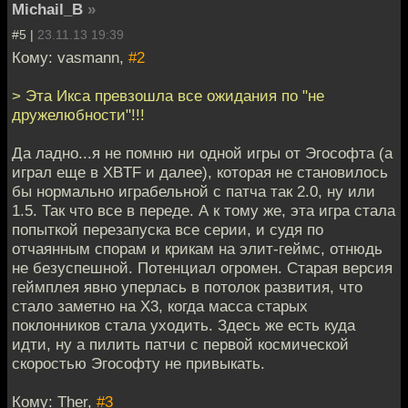
Michail_B
»
#5 |
23.11.13 19:39
Кому: vasmann,
#2
> Эта Икса превзошла все ожидания по "не
дружелюбности"!!!
Да ладно...я не помню ни одной игры от Эгософта (а
играл еще в XBTF и далее), которая не становилось
бы нормально играбельной с патча так 2.0, ну или
1.5. Так что все в переде. А к тому же, эта игра стала
попыткой перезапуска все серии, и судя по
отчаянным спорам и крикам на элит-геймс, отнюдь
не безуспешной. Потенциал огромен. Старая версия
геймплея явно уперлась в потолок развития, что
стало заметно на Х3, когда масса старых
поклонников стала уходить. Здесь же есть куда
идти, ну а пилить патчи с первой космической
скоростью Эгософту не привыкать.
Кому: Ther,
#3