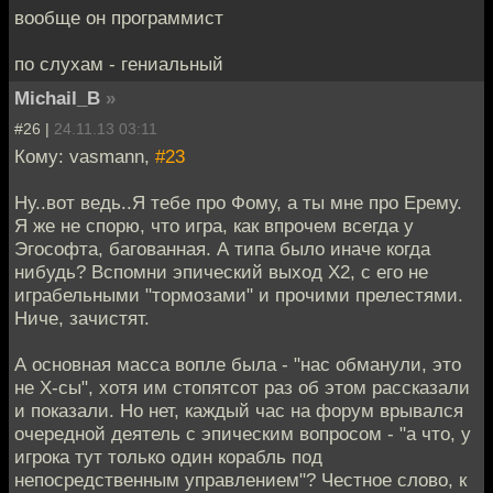
вообще он программист
по слухам - гениальный
Michail_B
»
#26 |
24.11.13 03:11
Кому: vasmann,
#23
Ну..вот ведь..Я тебе про Фому, а ты мне про Ерему.
Я же не спорю, что игра, как впрочем всегда у
Эгософта, багованная. А типа было иначе когда
нибудь? Вспомни эпический выход Х2, с его не
играбельными "тормозами" и прочими прелестями.
Ниче, зачистят.
А основная масса вопле была - "нас обманули, это
не Х-сы", хотя им стопятсот раз об этом рассказали
и показали. Но нет, каждый час на форум врывался
очередной деятель с эпическим вопросом - "а что, у
игрока тут только один корабль под
непосредственным управлением"? Честное слово, к