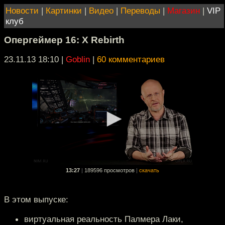
Новости
|
Картинки
|
Видео
|
Переводы
|
Магазин
|
VIP
клуб
Опергеймер 16: X Rebirth
23.11.13 18:10
|
Goblin
|
60 комментариев
13:27
|
189596 просмотров
|
скачать
В этом выпуске:
виртуальная реальность Палмера Лаки,