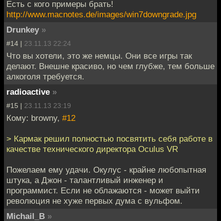
Есть с кого примеры брать!
http://www.macnotes.de/images/win7downgrade.jpg
Drunkey
»
#14 |
23.11.13 22:24
Что вы хотели, это же немцы. Они все игры так
делают. Внешне красиво, но чем глубже, тем больше
алкоголя требуется.
radioactive
»
#15 |
23.11.13 23:19
Кому: browny,
#12
> Кармак решил полностью посвятить себя работе в
качестве технического директора Oculus VR
Пожелаем ему удачи. Окулус - крайне любопытная
штука, а Джон - талантливый инженер и
программист. Если не облажаются - может выйти
революция не хуже первых дума с вульфом.
Michail_B
»