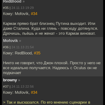
RedBlood
»
#35 |
24.11.13 19:29
Кому: Mofovik,
#34
Кармак прямо брат близнец Путина выходит. Или
даже Сталина. Куда ни глянь - повсюду дотянулся.
Дрочишь, пьёшь и не женат - это Кармак виноват.
Mofovik
»
#36 |
24.11.13 21:54
Кому: RedBlood,
#35
Никто не говорит, что Джон плохой. Просто у него не
все идеально получается. Надеюсь с Oculus он не
подкачает
browny
»
#37 |
24.11.13 22:56
Кому: Mofovik,
#34
> Так и высказался. По его мнению сценарии в