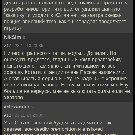
десять раз персонаж в гневе, проклиная "проклятых
разработчиков" орет, что все, он удаляет данную
"какашку" и уходит в Х3, ан нет, на завтра свежая
порция описаний того, как он "страдая" продолжает
играть)
NikSim
»
#17 |
23.11.13 23:35
Ничего страшного - патчи, моды... Допилят. Но
обождать придется, глядишь и комп проапгрейжу
под это дело. Там явно с оптимизацией не все
хорошо. Кстати, станции очень Паркан напомнили.
А сравнивать Х серию и Еву не надо. Обе хорошие,
но слишком уж разные. Болел и тем и этим, и в Еву
больше не вернусь, мне ее выключать силы воли не
хватало.
@lexander
»
#18 |
23.11.13 23:35
Star Citizen ,все там будем, а садомаза и так
хватает, вон deadly premonition и enslaved