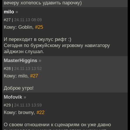
вечеру хотелось удавить парочку)
milo
»
#27 |
24.11.13 08:09
Кому: Goblin,
#25
И переходит в окулус рифт :)
Сегодня по буржуйскому игровому навигатору
айджиэн слушал.
MasterHiggins
»
#28 |
24.11.13 13:52
Кому: milo,
#27
Доброе утро!
Mofovik
»
#29 |
24.11.13 13:59
Кому: browny,
#22
О своем отношении к сценариям он уже давно