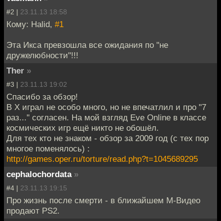
#2 |
23.11.13 18:58
Кому: Halid,
#1
Эта Икса превзошла все ожидания по "не
дружелюбности"!!!
Ther
»
#3 |
23.11.13 19:02
Спасибо за обзор!
В X играл не особо много, но не впечатлил и про "7
раз..." согласен. На мой взгляд Eve Online в классе
космических игр ещё никто не обошёл.
Для тех кто не знаком - обзор за 2009 год (с тех пор
многое поменялось) :
http://games.oper.ru/torture/read.php?t=1045689295
cephalochordata
»
#4 |
23.11.13 19:15
Про жизнь после смерти - в ближайшем М-Видео
продают PS2.