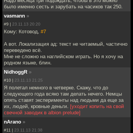
Надо месяца три подождать, чтобы в это можно
было именно сесть и зарубать на часиков так 250.
vasmann
»
#9 |
23.11.13 20:20
Кому: Котовод,
#7
А вот. Локализация ад: текст не читаемый, частично
переведено всё.
Мне не сложно на наглийском играть. Но я хочу на
родном языке, блин.
NidhoggR
»
#10 |
23.11.13 21:25
Я полетал немного в четверке. Скажу, что до
следующего года всяко там делать нечего. Немцы
опять ставят эксперименты над людьми да еще за
их, людей, кровные деньги.
[уходит копить на свой
свечной заводик в albion prelude]
nArano
»
#11 |
23.11.13 21:38