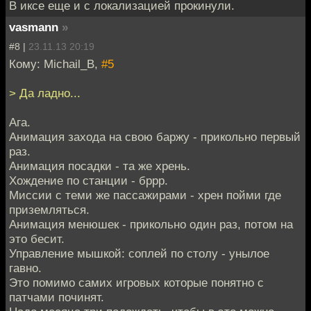
В иксе еще и с локализацией прокинули.
vasmann
»
#8 |
23.11.13 20:19
Кому: Michail_B,
#5
> Да ладно...
Ага.
Анимация захода на свою баржу - прикольно первый
раз.
Анимация посадки - та же хрень.
Хождение по станции - бррр.
Миссии с теми же пассажирами - хрен пойми где
приземляться.
Анимация менюшек - прикольно один раз, потом на
это бесит.
Управление мышкой: соплей по столу - унылое
гавно.
Это помимо самих игровых которые понятно с
патчами починят.