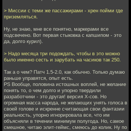
> Миссии с теми же пассажирами - хрен пойми где
приземляться.
Ну, не знаю, мне все понятно, маркерами все
подсвечено. Вот первая стыковка с капшипом - это
да, долго курил).
> Надо месяца три подождать, чтобы в это можно
было именно сесть и зарубать на часиков так 250.
Так а о чем? Патч 1.5-2.0, как обычно. Только думаю
раньше управятся, опыт есть.
PS Вообще, половина истошных воплей, не желание
понять то, о чем долго и упорно твердили
разработчики - это другая! версия Х-сов. Но
огромная масса народа, не желающих унять голоса в
своей голове и искренне считающая свои фантазии
реальность, упорно игнорировала все, что им
объясняли в течении минимум полугода. Но, самое
смешное, читаю элит-геймс, смеюсь до колик. Ну по