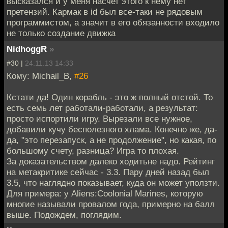
высказался и у меня насчет этого к нему нет
претензий. Кармак в id был все-таки не рядовым
программистом, а значит в его обязанности входило
не только создание движка
NidhoggR
»
#30 |
24.11.13 14:33
Кому: Michail_B,
#26
Кстати да! Один корабль - это ж полный отстой. То
есть семь лет работали-работали, а результат:
просто испортили игру. Вырезали все нужное,
добавили кучу бесполезного хлама. Конечно же, да-
да, "это перезапуск, а не продолжение", но какая, по
большому счету, разница? Игра то плохая.
За доказательством далеко ходитьне надо. Рейтинг
на метакритике сейчас - 3.3. Пару дней назад был
3.5, что наглядно показывает, куда он может уползти.
Для примера: у Aliens:Coolonial Marines, которую
многие называли провалом года, примерно на балл
выше. Подождем, поглядим.