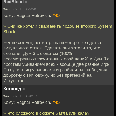
RedBlood
»
#46 |
25.11.13 23:45
Кому: Ragnar Petrovich,
#45
> Они же хотели сварганить подобие второго System
Shock.
Нет не хотели, несмотря на некоторое сходство
визуального стиля. Сделать они хотели то, что
сделали. Дум 3 с сюжетом (100%
просмотренных\прочитанных сообщений) и Дум 3 с
простым убиванием всех - вообще две разные игры.
По сути, в игру записали и разбили на сообщения
добротную НФ книжку, но без претензий на
Искусство.
Котовод
»
#47 |
26.11.13 08:17
Кому: Ragnar Petrovich,
#45
> Что сложного в сюжете батла или кала?