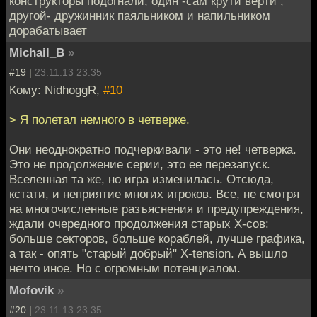
конструкторы подогнали, один -сам крути верти ,
другой- дружинник паяльником и напильником
дорабатывает
Michail_B
»
#19 |
23.11.13 23:35
Кому: NidhoggR,
#10
> Я полетал немного в четверке.
Они неоднократно подчеркивали - это не! четверка.
Это не продолжение серии, это ее перезапуск.
Вселенная та же, но игра изменилась. Отсюда,
кстати, и неприятие многих игроков. Все, не смотря
на многочисленные разъяснения и предупреждения,
ждали очередного продолжения старых Х-сов:
больше секторов, больше кораблей, лучше графика,
а так - опять "старый добрый" X-tension. А вышло
нечто иное. Но с огромным потенциалом.
Mofovik
»
#20 |
23.11.13 23:35