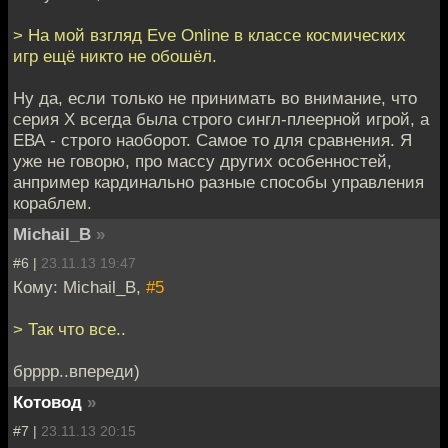
> На мой взгляд Eve Online в классе космических
игр ещё никто не обошёл.
Ну да, если только не принимать во внимание, что
серия Х всегда была строго сингл-плеерной игрой, а
ЕВА - строго наоборот. Самое то для сравнения. Я
уже не говорю, про массу других особенностей,
анпример кардинально разные способы управления
кораблем.
Michail_B
»
#6 |
23.11.13 19:47
Кому: Michail_B,
#5
> Так что все..
брррр..впереди)
Котовод
»
#7 |
23.11.13 20:15