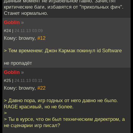
данный момент не играбельное гавно. Зачистят
критические баги, избавятся от "прикольных фич".
Станет нормально.
Goblin
»
#24 |
24.11.13 03:09
Кому: browny,
#12
> Тем временем: Джон Кармак покинул id Software
не пропадёт
Goblin
»
#25 |
24.11.13 03:11
Кому: browny,
#22
> Давно пора, игр годных от него давно не было.
RAGE красивый, но не более.
>
> Ты в курсе, что он был техническим директром, а
не сценарии игр писал?