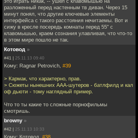
это играть никак, -- ушел с клавомышью на
разложенный перед настенным тв диван. Через 15
минут понял, что другие ключевые элементы
интерфейса с такого расстояния нечитаемы. Вот и
сижу в кресле посередь комнаты перед 55" с
клавомышью, краем сознания улавливая, что что-то
в этом мире пошло не так.
Котовод
»
#41 |
25.11.13 09:40
Кому: Ragnar Petrovich,
#39
> Кармак, что характерно, прав.
> Сюжеты нынешних ААА-шутеров - батлфилд и кал
оф дьюти - тому наглядный пример.
Что то ты какие то сложные порнофильмы
смотришь.
browny
»
#42 |
25.11.13 10:33
Кому: Котовод,
#38