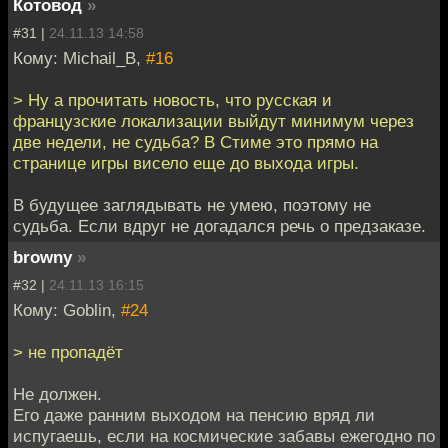
Котовод
»
#31 |
24.11.13 14:58
Кому: Michail_B,
#16
> Ну а прочитать новость, что русская и
французские локализации выйдут минимум через
две недели, не судьба? В Стиме это прямо на
странице игры висело еще до выхода игры.
В будущее заглядывать не умею, поэтому не
судьба. Если вдруг не догадался речь о предзаказе.
browny
»
#32 |
24.11.13 16:15
Кому: Goblin,
#24
> не пропадёт
Не должен.
Его даже ранним выходом на пенсию вряд ли
испугаешь, если на космические забавы ежегодно по