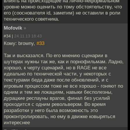
влиять на происходящее на лично-неформальном
уровне можно оценить по тому обстоятельству, что
его (сооснователя id, заметим) не оставили в роли
технического советника.
Mofovik
»
#34 |
24.11.13 18:43
Кому: browny,
#33
Так и высказался. По его мнению сценарии в
шутерах нужны так же, как и порнофильмам. Ладно,
хорошо, к черту сценарий, но в RAGE не все
идеально по технической части, у некоторых с
текстурами беда даже после обновлений, и с
игровым процессом тоже не все хорошо - гоняют по
одним и тем же локациям, навыки бесполезны,
дурацкие респауны врагов, финал без усилий
проходится с одним револьвером. Во время
разработки у него была возможность это
проконтролировать, но ему в движке ковыряться
интереснее