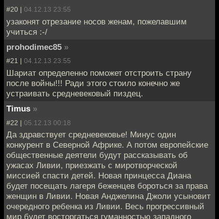
#20 |
04.12.13 23:55
узаконят отрезание носов женам, пожелавшим
учиться :-/
prohodimec85
»
#21 |
04.12.13 23:55
Шариат определенно поможет отстроить страну
после войны!!! Ради этого стоило конечно же
устраивать средневековый пиздец.
Timus
»
#22 |
05.12.13 00:18
Да здравствует средневековье! Минус один
конкурент в Северной Африке. А потом европейские
общественные деятели будут рассказывать об
ужасах Ливии, приезжать с миротворческой
миссией спасти детей. Новая принцесса Диана
будет посещать лагеря беженцев бороться за права
женщин в Ливии. Новая Анджелина Джоли усыновит
очередного ребенка из Ливии. Весь прогрессивный
мир будет восторгаться гуманностью западного