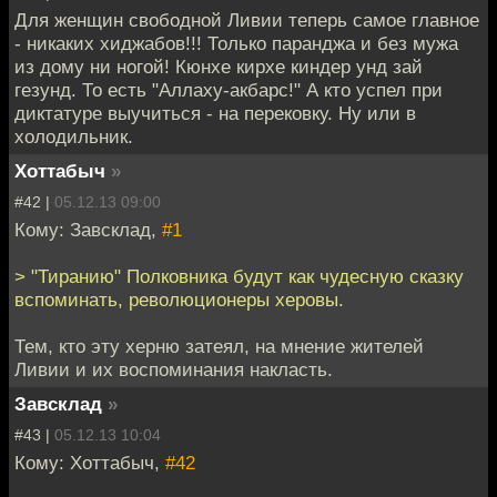
Для женщин свободной Ливии теперь самое главное
- никаких хиджабов!!! Только паранджа и без мужа
из дому ни ногой! Кюнхе кирхе киндер унд зай
гезунд. То есть "Аллаху-акбарс!" А кто успел при
диктатуре выучиться - на перековку. Ну или в
холодильник.
Хоттабыч
»
#42 |
05.12.13 09:00
Кому: Завсклад,
#1
> "Тиранию" Полковника будут как чудесную сказку
вспоминать, революционеры херовы.
Тем, кто эту херню затеял, на мнение жителей
Ливии и их воспоминания накласть.
Завсклад
»
#43 |
05.12.13 10:04
Кому: Хоттабыч,
#42