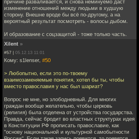
причине разваливается, и снова неминуемо даст
изменение отношений между людьми в худшую
сторону. Внешне вроде бы всё по-другому, а на
вероятный результат посмотреть - волосы дыбом.
И образование с соцзащитой - тоже только часть.
Xilent
»
#57 |
05.12.13 11:01
Кому: s1lenser,
#50
> Любопытно, если это по-твоему
взаимозаменяемые понятия, хотел бы ты, чтобы
вместо православия у нас был шариат?
Вопрос не мне, но злободневный. Для многих
граждан вообще желательно, чтобы церковь
(религия) была отделена от устройства государства.
Правда, сейчас бродит во властных структурах идея
в Конституции РФ прописать православие, как
"основу национальной и культурной самобытности
России". Если такая запись появится, то появятся,