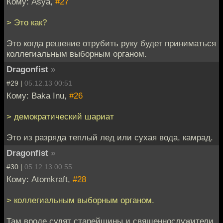
Кому: Asya,
#27
> Это как?
Это когда решение отрубить руку будет приниматься
коллегиальным выборным органом.
Dragonfist
»
#29 |
05.12.13 00:51
Кому: Baka Inu,
#26
> демократический шариат
Это из разряда теплый лед или сухая вода, камрад.
Dragonfist
»
#30 |
05.12.13 00:55
Кому: Atomkraft,
#28
> коллегиальным выборным органом.
Там вроде судят старейшины и священнослужители.