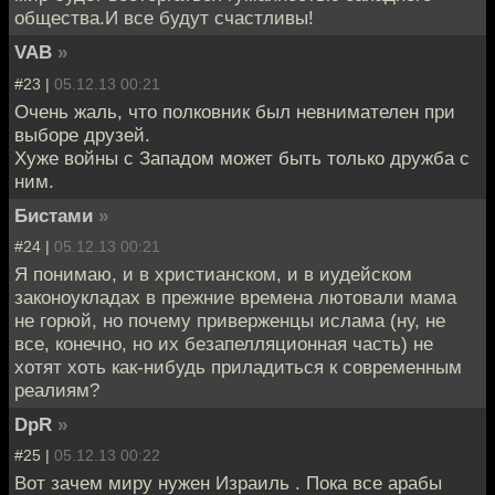
общества.И все будут счастливы!
VAB
»
#23 |
05.12.13 00:21
Очень жаль, что полковник был невнимателен при
выборе друзей.
Хуже войны с Западом может быть только дружба с
ним.
Бистами
»
#24 |
05.12.13 00:21
Я понимаю, и в христианском, и в иудейском
законоукладах в прежние времена лютовали мама
не горюй, но почему приверженцы ислама (ну, не
все, конечно, но их безапелляционная часть) не
хотят хоть как-нибудь приладиться к современным
реалиям?
DpR
»
#25 |
05.12.13 00:22
Вот зачем миру нужен Израиль . Пока все арабы