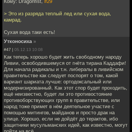
Кому: Dragonfist,
#29
> Это из разряда теплый лед или сухая вода,
камрад.
Сухая вода таки есть!
Утконосиха
»
#47 |
05.12.13 10:08
Как теперь хорошо будет жить свободному народу
Ливии, освободившемуся от гнёта тирана Каддафи!
Для начала радикалы и т.н. либералы в ливийском
правительстве как следует поспорят о том, какой
вариант шариата лучше: ортодоксальный или
модернизированный. Как этот спор будет проходить,
ещё неизвестно, будет ли это противостояние
противоборствующих групп в правительстве, или
народ тоже примет в нём деятельное участие с
помощью митингов, майданов и просто драк на
улице. Хорошо, если не дойдёт до терактов, ибо
защитники мусульманских идей, как известно, могут
пойти на всё.