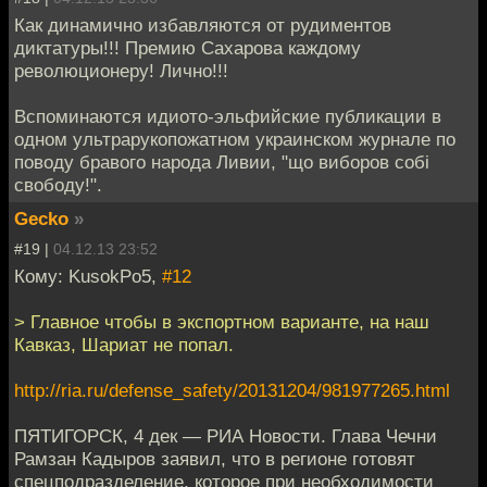
Как динамично избавляются от рудиментов
диктатуры!!! Премию Сахарова каждому
революционеру! Лично!!!
Вспоминаются идиото-эльфийские публикации в
одном ультрарукопожатном украинском журнале по
поводу бравого народа Ливии, "що виборов собі
свободу!".
Gecko
»
#19 |
04.12.13 23:52
Кому: KusokPo5,
#12
> Главное чтобы в экспортном варианте, на наш
Кавказ, Шариат не попал.
http://ria.ru/defense_safety/20131204/981977265.html
ПЯТИГОРСК, 4 дек — РИА Новости. Глава Чечни
Рамзан Кадыров заявил, что в регионе готовят
спецподразделение, которое при необходимости