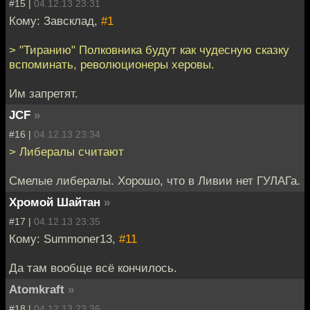
#15 |
04.12.13 23:31
Кому: Завсклад,
#1
> "Тиранию" Полковника будут как чудесную сказку
вспоминать, революционеры херовы.
Им запретят.
JCF
»
#16 |
04.12.13 23:34
> Либералы считают
Смелые либералы. Хорошо, что в Ливии нет ГУЛАГа.
Хромой Шайтан
»
#17 |
04.12.13 23:35
Кому: Summoner13,
#11
Да там вообще всё кончилось.
Atomkraft
»
#18 |
04.12.13 23:36