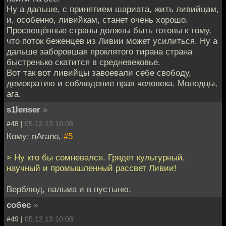
Ну а дальше, с принятием шариата, жить ливийцам,
и, особенно, ливийкам, станет очень хорошо.
Просвещённые страны должны быть готовы к тому,
что поток беженцев из Ливии может усилиться. Ну а
дальше заборовшая проклятого тирана страна
быстренько скатится в средневековье.
Вот так вот ливийцы завоевали себе свободу,
демократию и соблюдение прав человека. Молодцы,
ага.
s1lenser
»
#48 |
05.12.13 10:08
Кому: nArano,
#5
> Ну кто бы сомневался. Грядет культурный,
научный и промышленный рассвет Ливии!
Верблюд, пальма и в пустыню.
собес
»
#49 |
05.12.13 10:08