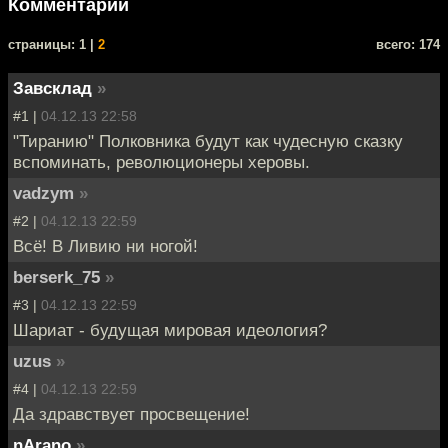
Комментарии
cтраницы: 1 |
2
всего: 174
Завсклад
»
#1 |
04.12.13 22:58
"Тиранию" Полковника будут как чудесную сказку
вспоминать, революционеры херовы.
vadzym
»
#2 |
04.12.13 22:59
Всё! В Ливию ни ногой!
berserk_75
»
#3 |
04.12.13 22:59
Шариат - будущая мировая идеология?
uzus
»
#4 |
04.12.13 22:59
Да здравствует просвещение!
nArano
»