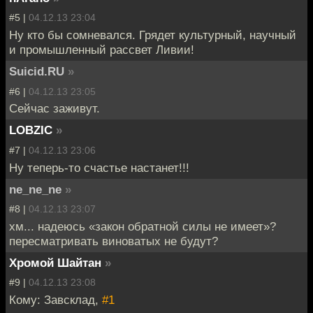
#5 |
04.12.13 23:04
Ну кто бы сомневался. Грядет культурный, научный
и промышленный рассвет Ливии!
Suicid.RU
»
#6 |
04.12.13 23:05
Сейчас заживут.
LOBZIC
»
#7 |
04.12.13 23:06
Ну теперь-то счастье настанет!!!
ne_ne_ne
»
#8 |
04.12.13 23:07
хм... надеюсь «закон обратной силы не имеет»?
пересматривать виноватых не будут?
Хромой Шайтан
»
#9 |
04.12.13 23:08
Кому: Завсклад,
#1