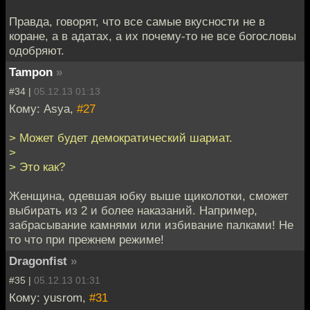
Правда, говорят, что все самые вкусности не в
коране, а в адатах, а их почему-то не все богословы
одобряют.
Tampon
»
#34 |
05.12.13 01:13
Кому: Asya,
#27
> Может будет демократический шариат.
>
> Это как?
Женщина, одевшая юбку выше щиколотки, сможет
выбирать из 2 и более наказаний. Например,
забрасывание камнями или избивание палками! Не
то что при прежнем режиме!
Dragonfist
»
#35 |
05.12.13 01:31
Кому: yusrom,
#31