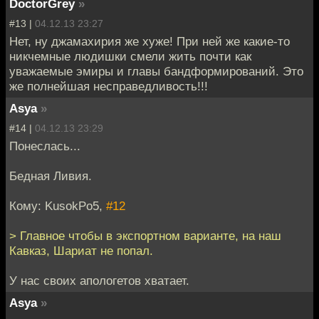
DoctorGrey
»
#13 |
04.12.13 23:27
Нет, ну джамахирия же хуже! При ней же какие-то
никчемные людишки смели жить почти как
уважаемые эмиры и главы бандформирований. Это
же полнейшая несправедливость!!!
Asya
»
#14 |
04.12.13 23:29
Понеслась...
Бедная Ливия.
Кому: KusokPo5,
#12
> Главное чтобы в экспортном варианте, на наш
Кавказ, Шариат не попал.
У нас своих апологетов хватает.
Asya
»