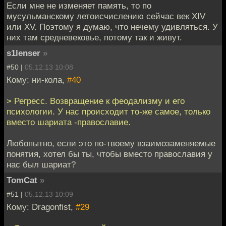
Если мне не изменяет память, то по
мусульманскому летоисчислению сейчас век XIV
или XV. Поэтому я думаю, что нечему удивляться. У
них там средневековье, потому так и живут.
s1lenser
»
#50 |
05.12.13 10:08
Кому: ни-кола,
#40
> Регресс. Возвращение к феодализму и его
психологии. У нас происходит то-же самое, только
вместо шариата -православие.
Любопытно, если это по-твоему взаимозаменяемые
понятия, хотел бы ты, чтобы вместо православия у
нас был шариат?
TomCat
»
#51 |
05.12.13 10:09
Кому: Dragonfist,
#29