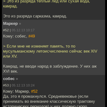
> Это из разряда теплый лед или сухая вода,
камрад.
Это из разряда сарказма, камрад.
Маркер
»
#52 |
05.12.13 10:17
Кому: собес,
#49
> Если мне не изменяет память, то по
мусульманскому летоисчислению сейчас век XIV
или XV.
Камрад, не вводи народ в заблуждение. У них аж
XVI век.
собес
»
#53 |
05.12.13 10:24
Кому: Маркер,
#52
Да, это я промахнулся. Средневековье (если
принимать во внимание классическую трактовку
исторических периодов) у них должно скоро