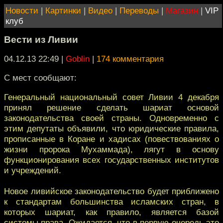
Новости
|
Картинки
|
Видео
|
Переводы
|
Магазин
|
VIP
клуб
Вести из Ливии
04.12.13 22:49
|
Goblin
|
174 комментария
С мест сообщают:
Генеральный национальный совет Ливии 4 декабря
принял решение сделать шариат основой
законодательства своей страны. Одновременно с
этим депутаты объявили, что юридические правила,
прописанные в Коране и хадисах (повествованиях о
жизни пророка Мухаммада), лягут в основу
функционирования всех государственных институтов
и учреждений.
Новое ливийское законодательство будет приближено
к стандартам большинства исламских стран, в
которых шариат, как правило, является базой
системы права. Ожидается, что в первую очередь это