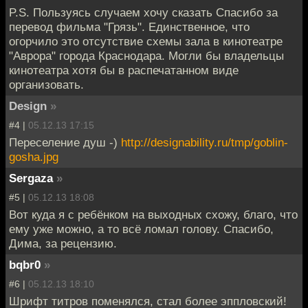
P.S. Пользуясь случаем хочу сказать Спасибо за
перевод фильма "Грязь". Единственное, что
огорчило это отсутствие схемы зала в кинотеатре
"Аврора" города Краснодара. Могли бы владельцы
кинотеатра хотя бы в распечатанном виде
организовать.
Design
»
#4 |
05.12.13 17:15
Переселение душ -)
http://designability.ru/tmp/goblin-
gosha.jpg
Sergaza
»
#5 |
05.12.13 18:08
Вот куда я с ребёнком на выходных схожу, благо, что
ему уже можно, а то всё ломал голову. Спасибо,
Дима, за рецензию.
bqbr0
»
#6 |
05.12.13 18:10
Шрифт титров поменялся, стал более эппловский!