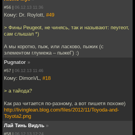
#56 |
06.12.13 11:36
Кому: Dr. Roylott,
#49
> Фины Peugeot, не чинясь, так и называют: пеугеот,
сам слышал *)
А мы коротко, пыж, или ласково, пыжик (с
элементом глумежа – пыжеГ) :)
Pugnator
»
#57 |
06.12.13 11:46
Кому: DimonVL,
#18
> а тайода?
Как раз читается по-разному, а вот пишетя похоже)
http://livinglean.blog.com/files/2012/11/Toyoda-and-
Toyota2.png
Лай Тинь Видль
»
#58 |
06.12.13 12:24