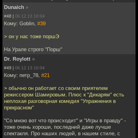
Dunaich
»
#48 |
06.12.13 10:04
Кому: Goblin,
#39
> он у нас тоже поршЭ
На Урале строго "Порш"
Dr. Roylott
»
#49 |
06.12.13 10:04
Кому: петр_78,
#21
> обычно он работает со своим приятелем
режиссером Шамировым. Плюс к "Дикарям" есть
неплохая разговорная комедия "Упражнения в
прекрасном"
"Со мною вот что происходит" и "Игры в правду" -
тоже очень хороши, последний даже лучше
спектакля. Про наших людей, в нашем стиле, с