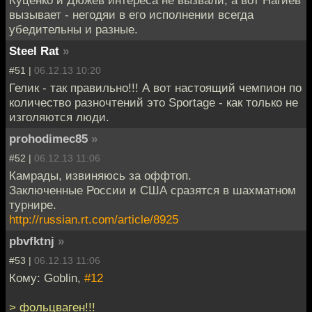
вызывает - негодяи в его исполнении всегда
убедительны и разные.
Steel Rat
»
#51 |
06.12.13 10:20
Гелик - так правильно!!! А вот настоящий чемпион по
количество разночтений это Sportage - как только не
изголяются люди.
prohodimec85
»
#52 |
06.12.13 11:06
Камрады, извиняюсь за оффтоп.
Заключенные России и США сразятся в шахматном
турнире.
http://russian.rt.com/article/8925
pbvfktnj
»
#53 |
06.12.13 11:06
Кому: Goblin,
#12
> фольцваген!!!