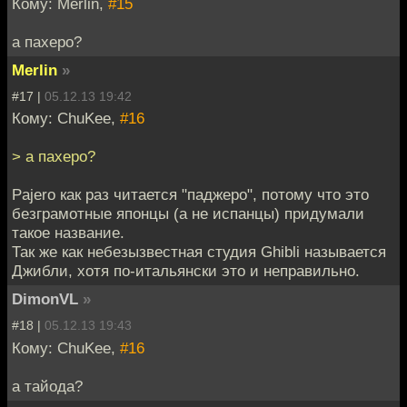
Кому: Merlin,
#15
а пахеро?
Merlin
»
#17 |
05.12.13 19:42
Кому: ChuKee,
#16
> а пахеро?
Pajero как раз читается "паджеро", потому что это
безграмотные японцы (а не испанцы) придумали
такое название.
Так же как небезызвестная студия Ghibli называется
Джибли, хотя по-итальянски это и неправильно.
DimonVL
»
#18 |
05.12.13 19:43
Кому: ChuKee,
#16
а тайода?