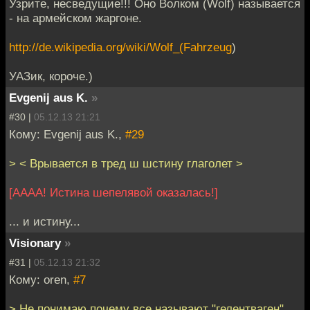
Узрите, несведущие!!! Оно Волком (Wolf) называется
- на армейском жаргоне.
http://de.wikipedia.org/wiki/Wolf_(Fahrzeug
)
УАЗик, короче.)
Evgenij aus K.
»
#30 |
05.12.13 21:21
Кому: Evgenij aus K.,
#29
> < Врывается в тред ш шстину глаголет >
[АААА! Истина шепелявой оказалась!]
... и истину...
Visionary
»
#31 |
05.12.13 21:32
Кому: oren,
#7
> Не понимаю почему все называют "гелентваген".