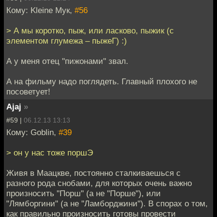
Кому: Kleine Мук,
#56
> А мы коротко, пыж, или ласково, пыжик (с
элементом глумежа – пыжеГ) :)
А у меня отец "пижонами" звал.
А на фильму надо поглядеть. Главный плохого не
посоветует!
Ajaj
»
#59 |
06.12.13 13:13
Кому: Goblin,
#39
> он у нас тоже поршЭ
Живя в Маацкве, постоянно сталкиваешься с
разного рода снобами, для которых очень важно
произносить "Порш" (а не "Порше"), или
"Лямборгини" (а не "Ламборджини"). В спорах о том,
как правильно произносить готовы провести