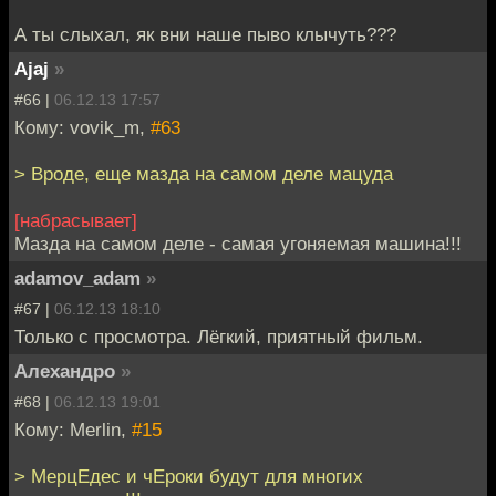
А ты слыхал, як вни наше пыво клычуть???
Ajaj
»
#66 |
06.12.13 17:57
Кому: vovik_m,
#63
> Вроде, еще мазда на самом деле мацуда
[набрасывает]
Мазда на самом деле - самая угоняемая машина!!!
adamov_adam
»
#67 |
06.12.13 18:10
Только с просмотра. Лёгкий, приятный фильм.
Алехандро
»
#68 |
06.12.13 19:01
Кому: Merlin,
#15
> МерцЕдес и чЕроки будут для многих