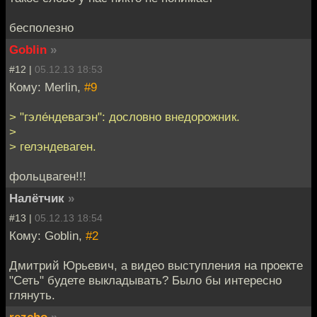
бесполезно
Goblin
»
#12 |
05.12.13 18:53
Кому: Merlin,
#9
> "гэле́ндевагэн": дословно внедорожник.
>
> гелэндеваген.
фольцваген!!!
Налётчик
»
#13 |
05.12.13 18:54
Кому: Goblin,
#2
Дмитрий Юрьевич, а видео выступления на проекте
"Сеть" будете выкладывать? Было бы интересно
глянуть.