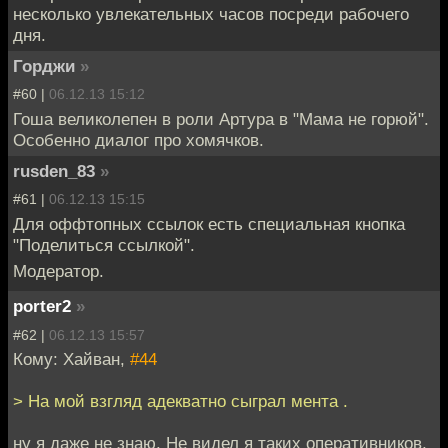
несколько увлекательных часов посреди рабочего
дня.
Горджи
»
#60 |
06.12.13 15:12
Гоша великолепен в роли Артура в "Мама не горюй".
Особенно диалог про хомячков.
rusden_83
»
#61 |
06.12.13 15:15
Для оффтопных ссылок есть специальная кнопка
"Поделиться ссылкой".
Модератор.
porter2
»
#62 |
06.12.13 15:57
Кому: Хайван,
#44
> На мой взгляд адекватно сыграл мента .
ну я даже не знаю. Не видел я таких оперативников,