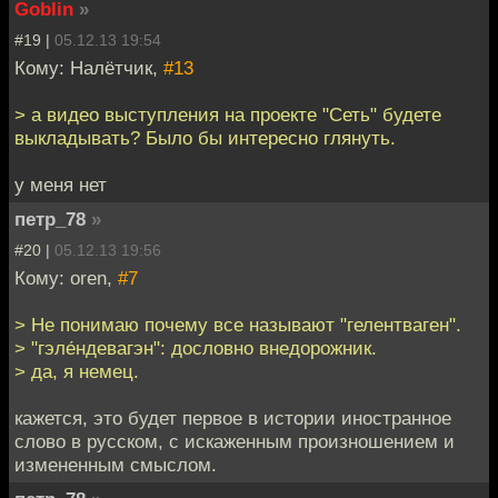
Goblin
»
#19 |
05.12.13 19:54
Кому: Налётчик,
#13
> а видео выступления на проекте "Сеть" будете
выкладывать? Было бы интересно глянуть.
у меня нет
петр_78
»
#20 |
05.12.13 19:56
Кому: oren,
#7
> Не понимаю почему все называют "гелентваген".
> "гэле́ндевагэн": дословно внедорожник.
> да, я немец.
кажется, это будет первое в истории иностранное
слово в русском, с искаженным произношением и
измененным смыслом.