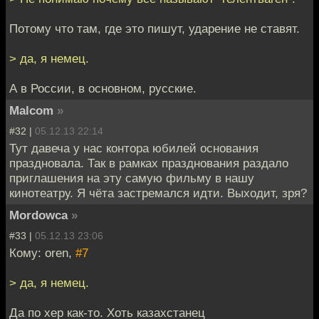
Потому что там, где это пишут, ударение не ставят.
> да, я немец.
А в России, в основном, русские.
Malcom
»
#32 |
05.12.13 22:14
Тут давеча у нас контора юбилей основания
праздновала. Так в рамках празднования раздало
приглашения на эту самую фильму в нашу
кинотеатру. Я чёта застремался идти. Выходит, зря?
Mordowca
»
#33 |
05.12.13 23:06
Кому: oren,
#7
> да, я немец.
Да по хер как-то. Хоть казахстанец