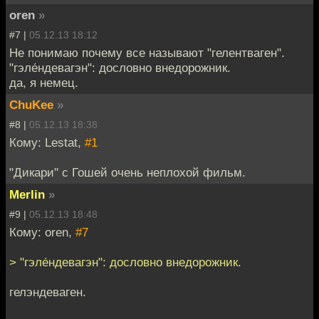
oren
»
#7 |
05.12.13 18:12
Не понимаю почему все называют "гелентваген".
"гэле́ндевагэн": дословно внедорожник.
да, я немец.
ChuKee
»
#8 |
05.12.13 18:38
Кому: Lestat,
#1
"Дикари" с Гошей очень неплохой фильм.
Merlin
»
#9 |
05.12.13 18:48
Кому: oren,
#7
> "гэле́ндевагэн": дословно внедорожник.
гелэндеваген.