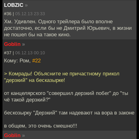
LOBZIC
»
#36 |
05.12.13 23:33
Хм. Удивлен. Одного трейлера было вполне
достаточно, если бы не Дмитрий Юрьевич, в жизни
не пошел бы на такое кино.
Goblin
»
#37 |
06.12.13 00:10
Кому: Ром,
#22
> Комрады! Объясните не причастному прикол
"дерзкий" на бесказырке!
от канцелярского "совершил дерзкий побег" до "ты
чё такой дерзкий?"
бескозырку "Дерзкий" там надевают на вора в законе
в общем, это очень смешно!!!
Goblin
»