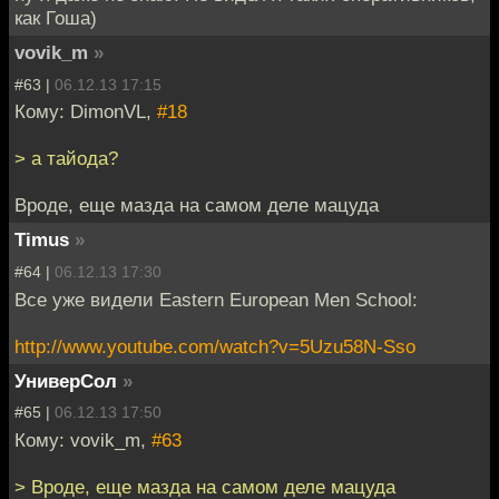
как Гоша)
vovik_m
»
#63 |
06.12.13 17:15
Кому: DimonVL,
#18
> а тайода?
Вроде, еще мазда на самом деле мацуда
Timus
»
#64 |
06.12.13 17:30
Все уже видели Eastern European Men School:
http://www.youtube.com/watch?v=5Uzu58N-Sso
УниверСол
»
#65 |
06.12.13 17:50
Кому: vovik_m,
#63
> Вроде, еще мазда на самом деле мацуда