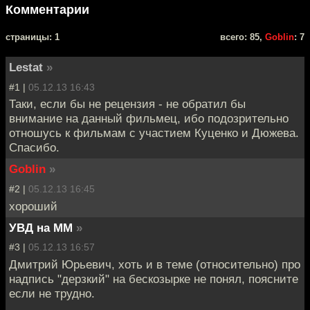
Комментарии
cтраницы: 1
всего: 85,
Goblin
: 7
Lestat
»
#1 |
05.12.13 16:43
Таки, если бы не рецензия - не обратил бы
внимание на данный фильмец, ибо подозрительно
отношусь к фильмам с участием Куценко и Дюжева.
Спасибо.
Goblin
»
#2 |
05.12.13 16:45
хороший
УВД на ММ
»
#3 |
05.12.13 16:57
Дмитрий Юрьевич, хоть и в теме (относительно) про
надпись "дерзкий" на бескозырке не понял, поясните
если не трудно.