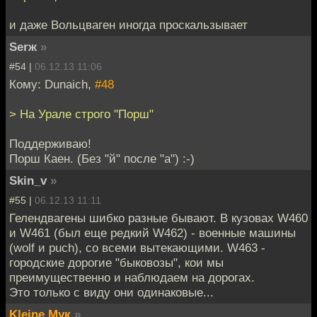
и даже Вольцваген иногда проскальзывает
Serж
»
#54 |
06.12.13 11:06
Кому: Dunaich,
#48
> На Урале строго "Порш"
Поддерживаю!
Порш Каен. (Без "й" после "а") :-)
Skin_v
»
#55 |
06.12.13 11:11
Гелендвагены шибко разные бывают. В кузовах W460
и W461 (был еще редкий W462) - военные машины
(wolf и puch), со всеми вытекающими. W463 -
городские дорогие "быковозы", кои мы
преимущественно и наблюдаем на дорогах.
Это только с виду они одинаковые...
Kleine Мук
»