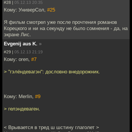
#28 |
05.12.13 20:35
Кому: УниверСол,
#25
Я фильм смотрел уже после прочтения романов
Корецкого и ни на секунду не было сомнения - да, на
экране Лис.
Evgenij aus K.
»
#29 |
05.12.13 21:19
Кому: oren,
#7
> "гэле́ндевагэн": дословно внедорожник.
Кому: Merlin,
#9
> гелэндеваген.
< Врывается в тред ш шстину глаголет >