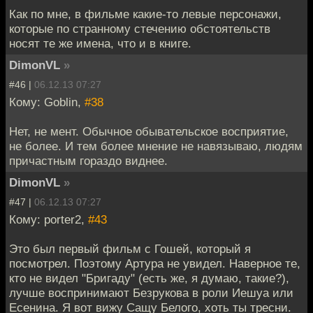
Как по мне, в фильме какие-то левые персонажи,
которые по странному стечению обстоятельств
носят те же имена, что и в книге.
DimonVL
»
#46 |
06.12.13 07:27
Кому: Goblin,
#38
Нет, не мент. Обычное обывательское восприятие,
не более. И тем более мнение не навязываю, людям
причастным гораздо виднее.
DimonVL
»
#47 |
06.12.13 07:27
Кому: porter2,
#43
Это был первый фильм с Гошей, который я
посмотрел. Поэтому Артура не увидел. Наверное те,
кто не видел "Бригаду" (есть же, я думаю, такие?),
лучше воспринимают Безрукова в роли Иешуа или
Есенина. Я вот вижу Сащу Белого, хоть ты тресни.