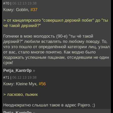
#70 |
06.12.13 19:38
Кому: Goblin,
#37
> от канцелярского "совершил дерзкий побег" до "ты
чё такой дерзкий?"
Гопники в мою молодость (90-е) "ты чё такой
дерзкий?" любили вставлять по любому поводу. То,
что это пошло от определённой категории лиц, узнал
от вас, стало многое понятно. Как модно было
подражать успешным пацанам, отсидевшим не один
срок!
Petja_Kantr0p
»
#71 |
06.12.13 19:38
Кому: Kleine Мук,
#56
> ласково, пыжик
Неоднократно слышал такое в адрес Pajero. ;)
Petja_Kantr0p
»