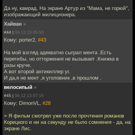
Да ну, камрад. На экране Артур из "Мама, не горюй",
изображающий милиционера.
Хайван
»
#44 |
06.12.13 05:50
Кому: porter2,
#43
На мой взгляд адекватно сыграл мента .Есть
перегибы, но отторжения не вызывает .Книжка в
разы круче.
А вот второй антикиллер уг.
И да,я не мент ,я уголовник ,в прошлом .
велосипый
»
#45 |
06.12.13 07:15
Кому: DimonVL,
#28
> Я фильм смотрел уже после прочтения романов
Корецкого и ни на секунду не было сомнения - да, на
экране Лис.