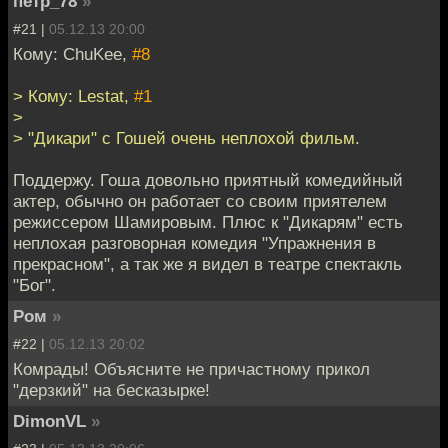
петр_78
»
#21 |
05.12.13 20:00
Кому: ChuKee,
#8
> Кому: Lestat,
#1
>
> "Дикари" с Гошей очень неплохой фильм.
Поддержу. Гоша довольно приятный комедийный
актер, обычно он работает со своим приятелем
режиссером Шамировым. Плюс к "Дикарям" есть
неплохая разговорная комедия "Упражнения в
прекрасном", а так же я видел в театре спектакль
"Бог".
Ром
»
#22 |
05.12.13 20:02
Комрады! Объясните не причастному прикол
"дерзкий" на бесказырке!
DimonVL
»