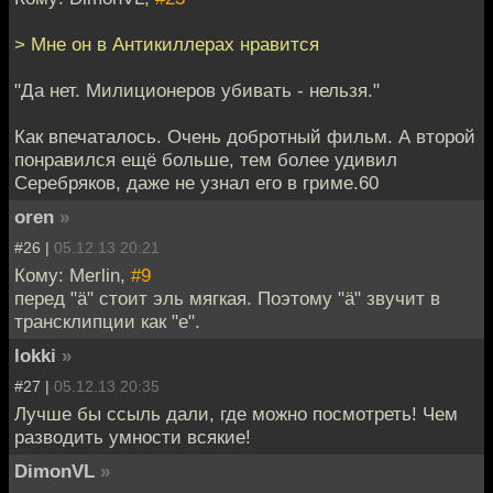
> Мне он в Антикиллерах нравится
"Да нет. Милиционеров убивать - нельзя."
Как впечаталось. Очень добротный фильм. А второй
понравился ещё больше, тем более удивил
Серебряков, даже не узнал его в гриме.60
oren
»
#26 |
05.12.13 20:21
Кому: Merlin,
#9
перед "ä" стоит эль мягкая. Поэтому "ä" звучит в
трансклипции как "е".
lokki
»
#27 |
05.12.13 20:35
Лучше бы ссыль дали, где можно посмотреть! Чем
разводить умности всякие!
DimonVL
»