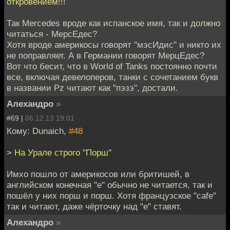
откровением!!!
Так Mercedes вроде как испанское имя, так и должно
читаться - МерсЕдес?
Хотя вроде америкосы говорят "мэсИдис" и никто их
не поправляет. А в Германии говорят МерцЕдес?
Вот что бесит, что в World of Tanks постоянно почти
все, включая девелоперов, танки с сочетанием букв
в названии Pz читают как "пэзэ", достали.
Алехандро
»
#69 |
06.12.13 19:01
Кому: Dunaich,
#48
> На Урале строго "Порш"
Имхо пошло от америкосов или бритишей, в
английском конечная "e" обычно не читается, так и
пошёл у них порш и порш. Хотя французское "cafe"
так и читают, даже чёрточку над "е" ставят.
Алехандро
»