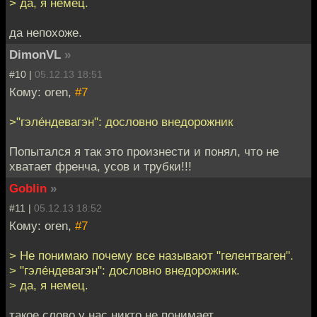
> да, я немец.
да непохоже.
DimonVL
»
#10 |
05.12.13 18:51
Кому: oren,
#7
>"гэле́ндевагэн": дословно внедорожник
Попытался я так это произнести и понял, что не
хватает френча, усов и трубки!!!
Goblin
»
#11 |
05.12.13 18:52
Кому: oren,
#7
> Не понимаю почему все называют "гелентваген".
> "гэле́ндевагэн": дословно внедорожник.
> да, я немец.
такое слово у нас никто не понимает