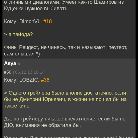
отличными диалогами. Умеет как-то Шамиров из
Куценки нужное выбивать.
Кому: DimonVL,
#18
> а тайода?
Фины Peugeot, не чинясь, так и называют: пеугеот,
сам слышал *)
Asya
»
#50 |
06.12.13 10:14
Кому: LOBZIC,
#36
> Одного трейлера было вполне достаточно, если
бы не Дмитрий Юрьевич, в жизни не пошел бы на
такое кино.
Да, по трейлеру никакое впечатление, если бы не
ДЮ, внимания не обратила бы.
Куценко и Дюжев интереса не вызвали, а вот Нагиев