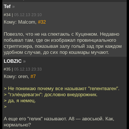
Tef
»
#34 |
05.12.13 23:10
Кому: Malcom,
#32
Повезло, что не на спектакль с Куценком. Недавно
побывал там, где он изображал провинциального
стриптизера, показывая залу голый зад при каждом
удобном случае, до сих пор кошмары мучают.
LOBZIC
»
#35 |
05.12.13 23:33
Кому: oren,
#7
> Не понимаю почему все называют "гелентваген".
> "гэле́ндевагэн": дословно внедорожник.
> да, я немец.
>
А еще его "гелик" называют. А8 — авоськой. Как,
нормально?