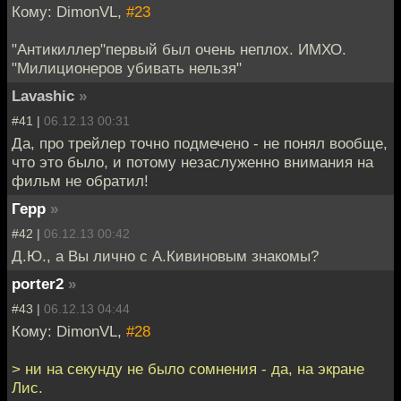
Кому: DimonVL,
#23
"Антикиллер"первый был очень неплох. ИМХО.
"Милиционеров убивать нельзя"
Lavashic
»
#41 |
06.12.13 00:31
Да, про трейлер точно подмечено - не понял вообще,
что это было, и потому незаслуженно внимания на
фильм не обратил!
Герр
»
#42 |
06.12.13 00:42
Д.Ю., а Вы лично с А.Кивиновым знакомы?
porter2
»
#43 |
06.12.13 04:44
Кому: DimonVL,
#28
> ни на секунду не было сомнения - да, на экране
Лис.