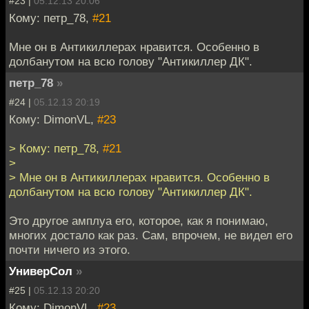
#23 |
05.12.13 20:06
Кому: петр_78,
#21
Мне он в Антикиллерах нравится. Особенно в
долбанутом на всю голову "Антикиллер ДК".
петр_78
»
#24 |
05.12.13 20:19
Кому: DimonVL,
#23
> Кому: петр_78,
#21
>
> Мне он в Антикиллерах нравится. Особенно в
долбанутом на всю голову "Антикиллер ДК".
Это другое амплуа его, которое, как я понимаю,
многих достало как раз. Сам, впрочем, не видел его
почти ничего из этого.
УниверСол
»
#25 |
05.12.13 20:20
Кому: DimonVL,
#23