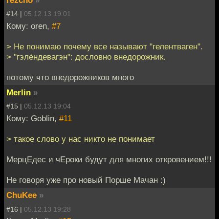
rezcho
»
#14 |
05.12.13 19:01
Кому: oren,
#7
> Не понимаю почему все называют "гелентваген".
> "гэле́ндевагэн": дословно внедорожник.
потому что внедорожников много
Merlin
»
#15 |
05.12.13 19:04
Кому: Goblin,
#11
> такое слово у нас никто не понимает
МерцЕдес и чЕроки будут для многих откровением!!!
Не говоря уже про новый Порше Мачан :)
ChuKee
»
#16 |
05.12.13 19:28