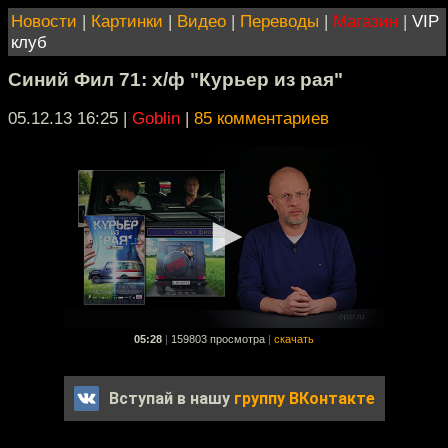
Новости
|
Картинки
|
Видео
|
Переводы
|
Магазин
|
VIP
клуб
Синий Фил 71: х/ф "Курьер из рая"
05.12.13 16:25
|
Goblin
|
85 комментариев
05:28
|
159803 просмотра
|
скачать
Вступай в нашу
группу ВКонтакте