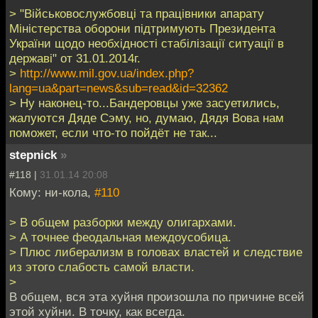
> "Військовослужбовці та працівники апарату
Міністерства оборони підтримують Президента
України щодо необхідності стабілізації ситуації в
державі" от 31.01.2014г.
>
http://www.mil.gov.ua/index.php?
lang=ua&part=news&sub=read&id=32362
> Ну наконец-то...Бандеровцы уже засуетились,
жалуются Дяде Сэму, но, думаю, Дядя Вова нам
поможет, если что-то пойдёт не так...
stepnick
»
#118 |
31.01.14 20:08
Кому: ни-кола,
#110
> В общем разборки между олигархами.
> А точнее феодальная междоусобица.
> Плюс либерализм в головах властей и следствие
из этого слабость самой власти.
>
В общем, вся эта хуйня произошла по причине всей
этой хуйни. В точку, как всегда.