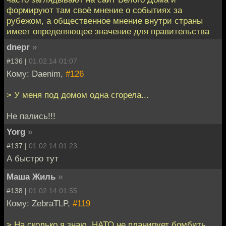
формируют там своё мнение о событиях за
рубежом, а общественное мнение внутри страны
имеет определяющее значение для правительства
dnepr
»
#136 |
01.02.14 01:07
Кому: Daenim,
#126
> У меня под домом одна сгорела...
Не пались!!!
Yorg
»
#137 |
01.02.14 01:23
А быстро тут
Маша Жиль
»
#138 |
01.02.14 01:55
Кому: ZebraTLP,
#119
> На сколько я знаю, НАТО не планирует бомбить