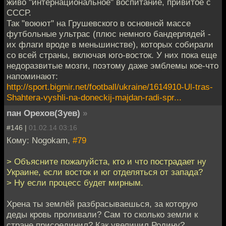
живо "интернациональное" воспитание, привитое с
СССР.
Так "воюют" на Грушевского в основной массе
футбольные ультрас (плюс немного бандерлядей -
их флаги вроде в меньшинстве), которых собирали
со всей страны, включая юго-восток. У них пока еще
недоразвитые мозги, поэтому даже эмблемы кое-что
напоминают:
http://sport.bigmir.net/football/ukraine/1614910-Ul-tras-
Shahtera-vyshli-na-doneckij-majdan-radi-spr...
пан Орехов(Зуев)
»
#146 |
01.02.14 03:16
Кому: Nogokam,
#79
> Объясните пожалуйста, кто и что пострадает ну
Украине, если восток и юг отделяться от запада?
> Ну если процесс будет мирным.
Хрена ты землёй разбрасываешься, за которую
деды кровь проливали? Сам то сколько земли к
стране присоединил? Как увеличил Родину?