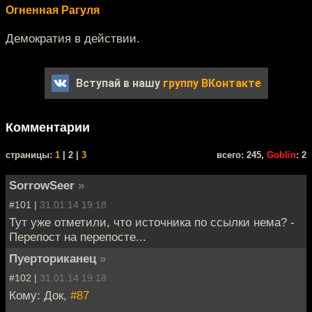
Огненная Рагуля
Демократия в действии.
Вступай в нашу
группу ВКонтакте
Комментарии
cтраницы:
1
| 2 |
3
всего: 245,
Goblin
: 2
SorrowSeer
»
#101 |
31.01.14 19:18
Тут уже отметили, что источника по ссылки нема? -
Перепост на перепосте...
Пуерториканец
»
#102 |
31.01.14 19:18
Кому: Док,
#87