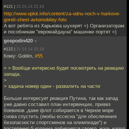
#121 |
31.01.14 21:18
http://www.oplot.info/content/za-odnu-noch-v-harkove-
goreli-shest-avtomobiley-foto
А вот ребята из Харькова шухерят =) Организаторам
и пособникам "евромайдауна" машинки портят =)
gospodin420
»
#122 |
31.01.14 21:18
Кому: Goblin,
#55
> > Вообще интересно будет посмотреть на реакцию
запада.
>
> задача номер один - развалить на части
Больше интересует реакция Путина, так как запад
уже давно составил план интервенции, привез
боевиков ,даже флот собирается в Черное море
снова спустить (якобы ессесна "для обеспечения
безопасности спортсменов на олимпиаде") и
постепенно 5 колонна добивается своего, жаль народ