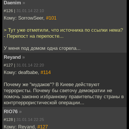
Daenim
»
#126 |
31.01.14 22:10
Кому: SorrowSeer,
#101
> Тут уже отметили, что источника по ссылки нема?
- Перепост на перепосте...
У меня под домом одна сгорела...
Reyand
»
#127 |
31.01.14 22:20
Кому: deafbabe,
#114
Почему же "мудаков"? В Киеве действуют
террористы. Почему бы светочу демократии не
помочь законно избранному правительству страны в
контртеррористической операции...
RIO76
»
#128 |
31.01.14 22:25
Кому: Reyand,
#127