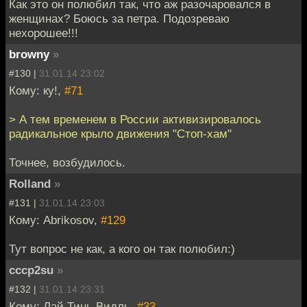
Как это он полюбил так, что аж разочаровался в
женщинах? Боюсь за петра. Подозреваю
нехорошее!!!
browny
»
#130 |
31.01.14 23:02
Кому: ку!,
#71
> А тем временем в России активизировалось
радикальное крыло движения "Стоп-хам"
Точнее, возбудилось.
Rolland
»
#131 |
31.01.14 23:03
Кому: Abrikosov,
#129
Тут вопрос не как, а кого он так полюбил:)
cccp2su
»
#132 |
31.01.14 23:31
Кому: Лай Тинь Видль,
#33