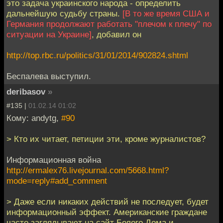
это задача украинского народа - определить
дальнейшую судьбу страны.
[В то же время США и
Германия продолжают работать "плечом к плечу" по
ситуации на Украине]
, добавил он
http://top.rbc.ru/politics/31/01/2014/902824.shtml
Беспалева выступил.
deribasov
»
#135 |
01.02.14 01:02
Кому: andytg,
#90
> Кто их читает, петиции эти, кроме журналистов?
Информационная война
http://ermalex76.livejournal.com/5668.html?
mode=reply#add_comment
> Даже если никаких действий не последует, будет
информационный эффект. Американские граждане
часто заглядывают на сайт Белого Дома и