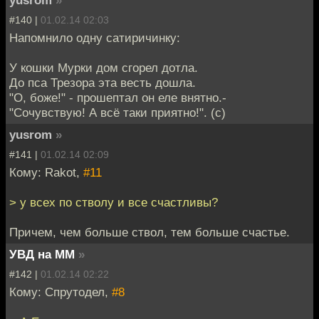
yusrom
»
#140 |
01.02.14 02:03
Напомнило одну сатиричинку:
У кошки Мурки дом сгорел дотла.
До пса Трезора эта весть дошла.
"О, боже!" - прошептал он еле внятно.-
"Сочувствую! А всё таки приятно!". (с)
yusrom
»
#141 |
01.02.14 02:09
Кому: Rakot,
#11
> у всех по стволу и все счастливы?
Причем, чем больше ствол, тем больше счастье.
УВД на ММ
»
#142 |
01.02.14 02:22
Кому: Спрутодел,
#8