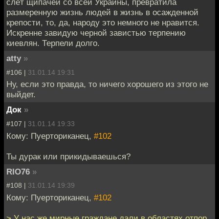
слёт щипачей со всей Украины, превратила
размеренную жизнь людей в жизнь в осажденной
крепости, то, да, народу это немного не нравится.
Искренне завидую черной завистью терпению
киевлян. Терпели долго.
atty
»
#106 |
31.01.14 19:31
Ну, если это правда, то ничего хорошего из этого не
выйдет.
Док
»
#107 |
31.01.14 19:33
Кому: Пуерториканец,
#102
Ты дурак или прикидываешься?
RIO76
»
#108 |
31.01.14 19:39
Кому: Пуерториканец,
#102
> У нас же мирные граждане дали в областях отпор