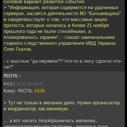
силовой вариант развития событий.
> "Информация, которая содержится на удаленных
серверах, касается деятельности ВО "Батькивщина"
и свидетельствует о том, что массовые акции
протеста, которые начались в Киеве 21 ноября
прошлого года не были стихийными, а
планировались заранее", - сказал замначальника
главного следственного управления МВД Украина
Олег Гнатив.
- с мыслью "да неужели?? что-то в лесу сдохло что-
ли?"
RIO76
»
#112 |
31.01.14 19:47
Кому: RIO76,
#108
> Тут не только в желании дело. Нужен организатор
и координатор, как минимум.
... а вот начать безобразничать мелкими,
неконтролируемыми группами - вполне в духе