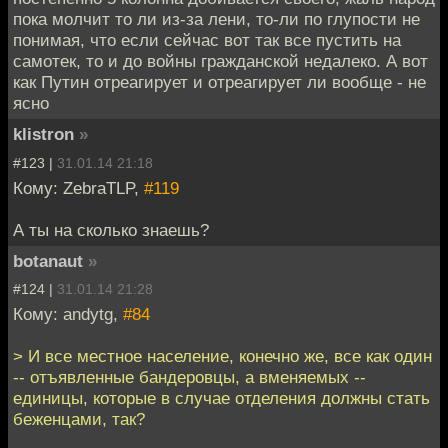
пока молчит то ли из-за лени, то-ли по глупости не
понимая, что если сейчас вот так все пустить на
самотек, то и до войны гражданской недалеко. А вот
как Путин отреагирует и отреагирует ли вообще - не
ясно
klistron
»
#123 |
31.01.14 21:18
Кому: ZebraTLP,
#119
А ты на сколько знаешь?
botanaut
»
#124 |
31.01.14 21:28
Кому: andytg,
#84
> И все местное население, конечно же, все как один
-- отъявленные бандеровцы, а вменяемых --
единицы, которые в случае отделения должны стать
беженцами, так?