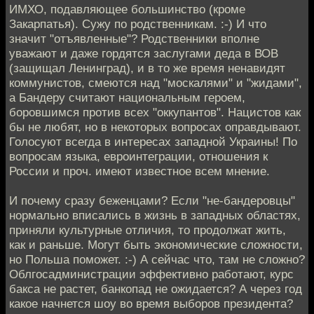
ИМХО, подавляющее большинство (кроме
Закарпатья). Сужу по родственникам. :-) И что
значит "отъявленные"? Родственники вполне
уважают и даже гордятся заслугами деда в ВОВ
(защищал Ленинград), и в то же время ненавидят
коммунистов, смеются над "москалями" и "жидами",
а Бандеру считают национальным героем,
боровшимся против всех "оккупантов". Нацистов как
бы не любят, но в некоторых вопросах оправдывают.
Голосуют всегда в интересах западной Украины! По
вопросам языка, евроинтеграции, отношения к
России и проч. имеют известное всем мнение.
И почему сразу беженцами? Если "не-бандеровцы"
нормально вписались в жизнь в западных областях,
приняли культурные отличия, то продолжат жить,
как и раньше. Могут быть экономические сложности,
но Польша поможет. :-) А сейчас что, там не сложно?
Облгосадминистрации эффективно работают, курс
бакса не растет, банкопад не ожидается? А через год
какое начнется шоу во время выборов президента?