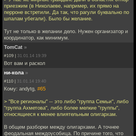
приезжим (в Николаеве, например, их прямо на
перроне встретили. Да так, что рагули буквально по
шпалам убегали). Было бы желание.
Тут не только в желании дело. Нужен организатор и
координатор, как минимум.
TomCat
»
#109 |
31.01.14 19:39
Вот вам и раскол
ни-кола
»
#110 |
31.01.14 19:40
Кому: andytg,
#65
> "Все регионалы" -- это либо "группа Семьи", либо
"группа Ахметова", либо более мелкие "группы",
относящиеся к менее влиятельным олигархам.
В общем разборки между олигархами. А точнее
феодальная междоусобица. По причине того, что