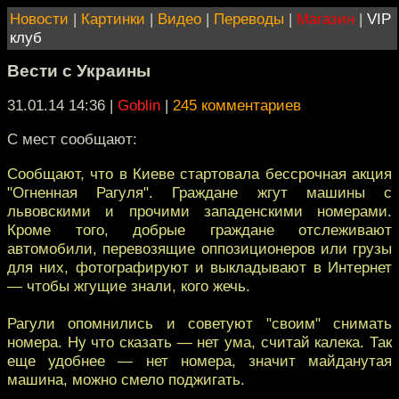
Новости
|
Картинки
|
Видео
|
Переводы
|
Магазин
|
VIP
клуб
Вести с Украины
31.01.14 14:36
|
Goblin
|
245 комментариев
С мест сообщают:
Сообщают, что в Киеве стартовала бессрочная акция
"Огненная Рагуля". Граждане жгут машины с
львовскими и прочими западенскими номерами.
Кроме того, добрые граждане отслеживают
автомобили, перевозящие оппозиционеров или грузы
для них, фотографируют и выкладывают в Интернет
— чтобы жгущие знали, кого жечь.
Рагули опомнились и советуют "своим" снимать
номера. Ну что сказать — нет ума, считай калека. Так
еще удобнее — нет номера, значит майданутая
машина, можно смело поджигать.