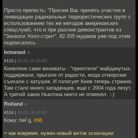
Просто прелесть: "Просим Вас принять участие в
ликвидации радикальных террористических групп с
использованием тех же методов американских
спецслужб, что и при разгоне демонстрантов из
"Захвати Уолл-стрит". 82 205 мудаков уже под этим
подписалось.
botanaut
»
#115 |
31.01.14 20:03
Киевляне сами виноваты - "приютили" майданутых,
поддержали, прыгали от радости, когда отморозки
съехали с катушек. И голосует Киев теперь странно.
Там стало много западенцев, еще с 2004 года лезут.
А третий закон Ньютона никто не отменял. :-)
Rolland
»
#116 |
31.01.14 20:03
Кому: hel`g,
#96
> как вовремя, нужен новый виток эскалации