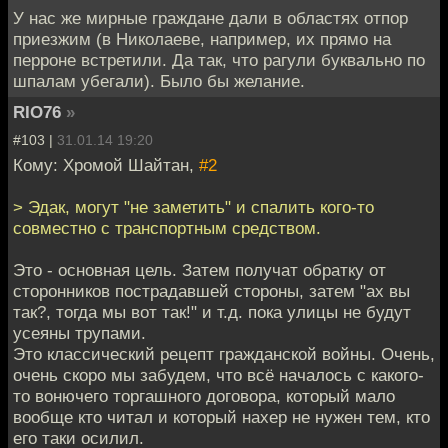
У нас же мирные граждане дали в областях отпор
приезжим (в Николаеве, например, их прямо на
перроне встретили. Да так, что рагули буквально по
шпалам убегали). Было бы желание.
RIO76
»
#103 |
31.01.14 19:20
Кому: Хромой Шайтан,
#2
> Эдак, могут "не заметить" и спалить кого-то
совместно с транспортным средством.
Это - основная цель. Затем получат обратку от
сторонников пострадавшей стороны, затем "ах вы
так?, тогда мы вот так!" и т.д. пока улицы не будут
усеяны трупами.
Это классический рецепт гражданской войны. Очень,
очень скоро мы забудем, что всё началось с какого-
то вонючего торгашного договора, который мало
вообще кто читал и который нахер не нужен тем, кто
его таки осилил.