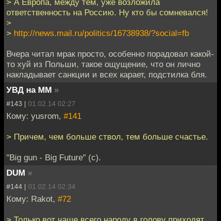
> А Европа, между тем, уже возложила
ответственность на Россию. Ну кто бы сомневался!
>
>
http://news.mail.ru/politics/16738938/?social=fb
Вчера читал мрак просто, особенно порадовал какой-
то хуй из Польши, такое ощущение, что он лично
накладывает санкции и всех карает, подстилка бля.
УВД на ММ
»
#143 |
01.02.14 02:27
Кому: yusrom,
#141
> Причем, чем больше ствол, тем больше счастье.
"Big gun - Big Future" (c).
DUM
»
#144 |
01.02.14 02:34
Кому: Rakot,
#72
> Только вот чаще всего народу в голову приходят