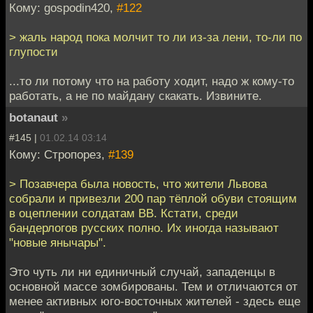
Кому: gospodin420,
#122
> жаль народ пока молчит то ли из-за лени, то-ли по
глупости
...то ли потому что на работу ходит, надо ж кому-то
работать, а не по майдану скакать. Извините.
botanaut
»
#145 |
01.02.14 03:14
Кому: Стропорез,
#139
> Позавчера была новость, что жители Львова
собрали и привезли 200 пар тёплой обуви стоящим
в оцеплении солдатам ВВ. Кстати, среди
бандерлогов русских полно. Их иногда называют
"новые янычары".
Это чуть ли ни единичный случай, западенцы в
основной массе зомбированы. Тем и отличаются от
менее активных юго-восточных жителей - здесь еще