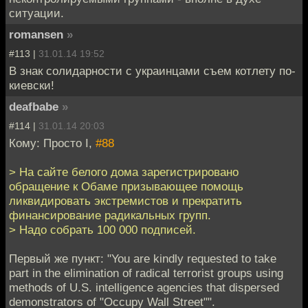
ситуации.
romansen
»
#113 |
31.01.14 19:52
В знак солидарности с украинцами съем котлету по-
киевски!
deafbabe
»
#114 |
31.01.14 20:03
Кому: Просто I,
#88
> На сайте белого дома зарегистрировано
обращение к Обаме призывающее помощь
ликвидировать экстремистов и прекратить
финансирование радикальных групп.
> Надо собрать 100 000 подписей.
Первый же пункт: "You are kindly requested to take
part in the elimination of radical terrorist groups using
methods of U.S. intelligence agencies that dispersed
demonstrators of "Occupy Wall Street"".