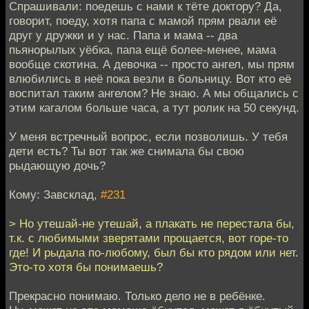
Спрашивали: поедешь с нами к тёте доктору? Да,
говорит, поеду, хотя папа с мамой прям рвали её
друг у дружки и у нас. Папа и мама -- два
пьянорылых уёбка, папа ещё более-менее, мама
вообще скотина. А девочка -- просто ангел, мы прям
влюбились в неё пока везли в больницу. Вот кто её
воспитал таким ангелом? Не знаю. А мы общались с
этим кагалом больше часа, а тут ролик на 50 секунд.
У меня встречный вопрос, если позволишь. У тебя
дети есть? Ты вот так же снимала бы свою
рыдающую дочь?
Кому: Завсклад,
#231
> Но утешай-не утешай, а плакать не перестала бы,
т.к. с любимыми зверятами прощается, вот горе-то
где! И рыдала по-любому, был бы кто рядом или нет.
Это-то хотя бы понимаешь?
Прекрасно понимаю. Только дело не в ребёнке.