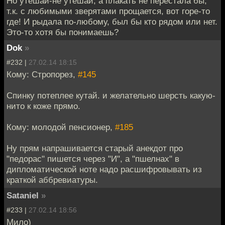
Но утешай-не утешай, а плакать не перестала бы,
т.к. с любимыми зверятами прощается, вот горе-то
где! И рыдала по-любому, был бы кто рядом или нет.
Это-то хотя бы понимаешь?
Dok
»
#232 |
27.02.14 18:15
Кому: Стропорез,
#145
Спинку потеплее кутай. и желательно шерсть какую-
нито к коже прямо.
Кому: молодой пенсионер,
#185
Ну прям напрашивается старый анекдот про
"педорас" пишется через "И", а "пшелнах" в
дипломатической ноте надо расшифровывать из
краткой аббревиатуры.
Sataniel
»
#233 |
27.02.14 18:56
Мило)