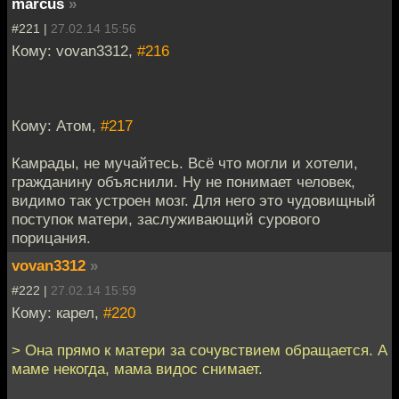
marcus
»
#221 |
27.02.14 15:56
Кому: vovan3312,
#216
Кому: Атом,
#217
Камрады, не мучайтесь. Всё что могли и хотели,
гражданину объяснили. Ну не понимает человек,
видимо так устроен мозг. Для него это чудовищный
поступок матери, заслуживающий сурового
порицания.
vovan3312
»
#222 |
27.02.14 15:59
Кому: карел,
#220
> Она прямо к матери за сочувствием обращается. А
маме некогда, мама видос снимает.