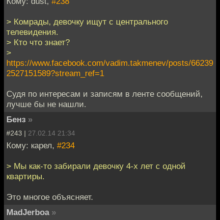
Кому: dust,
#238
> Комрады, девочку ищут с центрального
телевидения.
> Кто что знает?
>
https://www.facebook.com/vadim.takmenev/posts/66239
2527151589?stream_ref=1
Судя по интересам и записям в ленте сообщений,
лучше бы не нашли.
Бенз
»
#243 |
27.02.14 21:34
Кому: карел,
#234
> Мы как-то забирали девочку 4-х лет с одной
квартиры.
Это многое объясняет.
MadJerboa
»