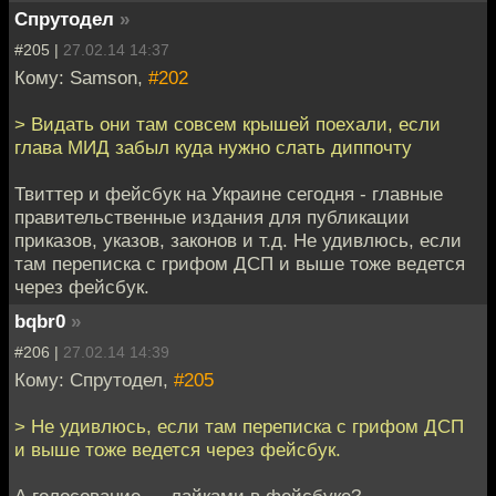
Спрутодел
»
#205 |
27.02.14 14:37
Кому: Samson,
#202
> Видать они там совсем крышей поехали, если
глава МИД забыл куда нужно слать диппочту
Твиттер и фейсбук на Украине сегодня - главные
правительственные издания для публикации
приказов, указов, законов и т.д. Не удивлюсь, если
там переписка с грифом ДСП и выше тоже ведется
через фейсбук.
bqbr0
»
#206 |
27.02.14 14:39
Кому: Спрутодел,
#205
> Не удивлюсь, если там переписка с грифом ДСП
и выше тоже ведется через фейсбук.
А голосование — лайками в фейсбуке?