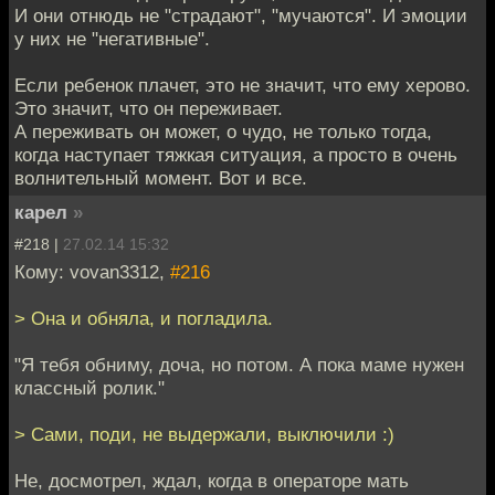
И они отнюдь не "страдают", "мучаются". И эмоции
у них не "негативные".
Если ребенок плачет, это не значит, что ему херово.
Это значит, что он переживает.
А переживать он может, о чудо, не только тогда,
когда наступает тяжкая ситуация, а просто в очень
волнительный момент. Вот и все.
карел
»
#218 |
27.02.14 15:32
Кому: vovan3312,
#216
> Она и обняла, и погладила.
"Я тебя обниму, доча, но потом. А пока маме нужен
классный ролик."
> Сами, поди, не выдержали, выключили :)
Не, досмотрел, ждал, когда в операторе мать