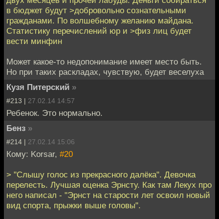
двух месяцев и прочей лабуды. Деньги собираться
в бюджет будут >добровольно сознательными
гражданами. По волшебному желанию майдана.
Статистику перечислений юр и >физ лиц будет
вести минфин
Может какое-то недопонимание имеет место быть.
Но при таких раскладах, чувствую, будет веселуха
Кузя Питерский
»
#213 |
27.02.14 14:57
Ребенок. Это нормально.
Бенз
»
#214 |
27.02.14 15:06
Кому: Korsar,
#20
> "Слышу голос из прекрасного далёка". Девочка
перелесть. Лучшая оценка Эрнсту. Как там Лекух про
него написал - "Эрнст на старости лет освоил новый
вид спорта, прыжки выше головы".