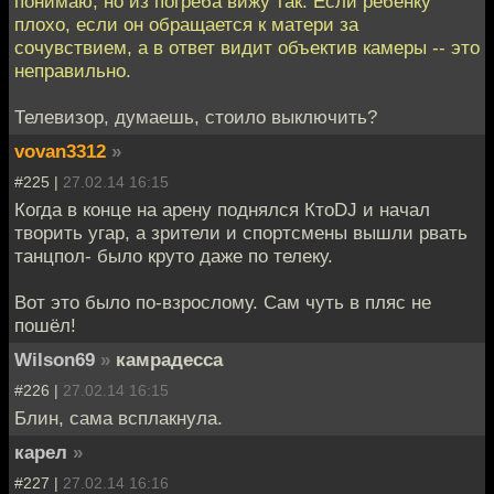
понимаю, но из погреба вижу так. Если ребёнку
плохо, если он обращается к матери за
сочувствием, а в ответ видит объектив камеры -- это
неправильно.
Телевизор, думаешь, стоило выключить?
vovan3312
»
#225 |
27.02.14 16:15
Когда в конце на арену поднялся КтоDJ и начал
творить угар, а зрители и спортсмены вышли рвать
танцпол- было круто даже по телеку.
Вот это было по-взрослому. Сам чуть в пляс не
пошёл!
Wilson69
»
камрадесса
#226 |
27.02.14 16:15
Блин, сама всплакнула.
карел
»
#227 |
27.02.14 16:16