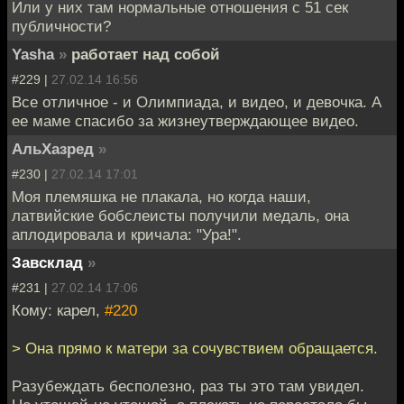
Или у них там нормальные отношения с 51 сек
публичности?
Yasha
»
работает над собой
#229 |
27.02.14 16:56
Все отличное - и Олимпиада, и видео, и девочка. А
ее маме спасибо за жизнеутверждающее видео.
АльХазред
»
#230 |
27.02.14 17:01
Моя племяшка не плакала, но когда наши,
латвийские бобслеисты получили медаль, она
аплодировала и кричала: "Ура!".
Завсклад
»
#231 |
27.02.14 17:06
Кому: карел,
#220
> Она прямо к матери за сочувствием обращается.
Paзубеждать бесполезно, раз ты это там увидел.