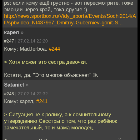
ps: если кому ещё грустно - вот пересмотрите, тоже
эмоции через край, тока другие :)
http://news.sportbox.ru/Vidy_sporta/Events/Sochi2014/A
ll/spbvideo_NI437967_Dmitriy-Guberniev-gonit-S...
карел
»
#247 |
27.02.14 22:20
Кому: MadJerboa,
#244
> Хотя может это сестра девочки.
Кстати, да. "Это многое объясняет" ©.
Sataniel
»
#248 |
27.02.14 22:32
Кому: карел,
#241
> Ситуация не к ролику, а к сомнительному
утверждению Сесстры о том, что раз ребёнок
замечательный, то и мама молодец.