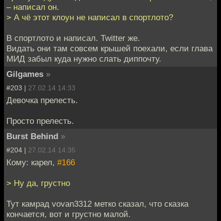
– написал он.
> А чё этот клоун не написал в спортлото?
В спортлото и написал. Twitter же.
Видать они там совсем крышей поехали, если глава
МИД забыл куда нужно слать диппочту.
Gilgames
»
#203 |
27.02.14 14:33
Девочка прелесть.
Просто прелесть.
Burst Behind
»
#204 |
27.02.14 14:35
Кому: карел,
#166
> Ну да, грустно
Тут камрад vovan3312 метко сказал, что сказка
кончается, вот и грустно малой.