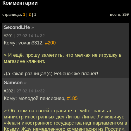
Комментарии
cтраницы:
1
|
2
| 3
всего: 269
SecondLife
»
#201 |
27.02.14 14:32
Кому: vovan3312,
#200
> И ещё, прошу заметить, что мелкая не игрушку в
магазине клянчит.
Да какая разница!!(с) Ребенок же плачет!
Samson
»
#202 |
27.02.14 14:32
Кому: молодой пенсионер,
#185
> Об этом на своей странице в Twitter написал
министр иностранных дел Литвы Линас Линкявичус
«Флаги иностранного государства над парламентом в
Крыму. Жду немедленного комментария из России»,