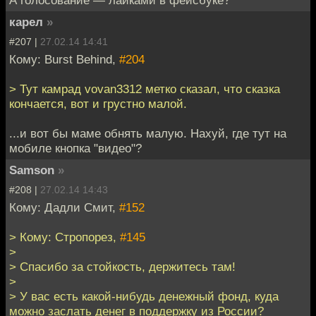
карел
»
#207 |
27.02.14 14:41
Кому: Burst Behind,
#204
> Тут камрад vovan3312 метко сказал, что сказка
кончается, вот и грустно малой.
...и вот бы маме обнять малую. Нахуй, где тут на
мобиле кнопка "видео"?
Samson
»
#208 |
27.02.14 14:43
Кому: Дадли Смит,
#152
> Кому: Стропорез,
#145
>
> Спасибо за стойкость, держитесь там!
>
> У вас есть какой-нибудь денежный фонд, куда
можно заслать денег в поддержку из России?