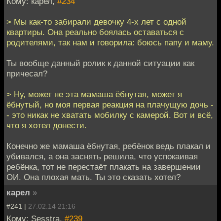
Кому: карел,
#234
> Мы как-то забирали девочку 4-х лет с одной
квартиры. Она реально боялась оставаться с
родителями, так нам и говорила: боюсь папу и маму.
Ты вообще данный ролик к данной ситуации как
причесал?
> Ну, может не эта мамаша ёбнутая, может я
ёбнутый, но моя первая реакция на плачущую дочь -
- это никак не хватать мобилку с камерой. Вот и всё,
что я хотел донести.
Конечно же мамаша ёбнутая, ребёнок ведь плакал и
убивался, а она заснять решила, что успокаивая
ребёнка, тот не перестаёт плакать на завершении
ОИ. Она плохая мать. Ты это сказать хотел?
карел
»
#241 |
27.02.14 21:16
Кому: Sesstra,
#239