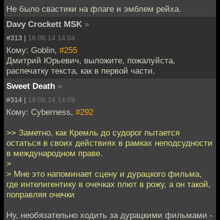
Не было свастики на флаге и эмблем рейха.
Davy Crockett MSK
»
#313 |
18.06.14 14:04
Кому: Goblin,
#255
Дмитрий Юрьевич, выложите, пожалуйста,
распечатку текста, как в первой части.
Sweet Death
»
#314 |
18.06.14 14:09
Кому: Cyberness,
#292
>> Заметно, как Кремль до судорог пытается
остаться в своих действиях в рамках неподсудности
в международном праве.
>
> Мне это напоминает сцену и дурацкого фильма,
где интелигентику в очечках плют в рожу, а он такой,
поправляя очечки
Ну, необязательно ходить за дурацкими фильмами -