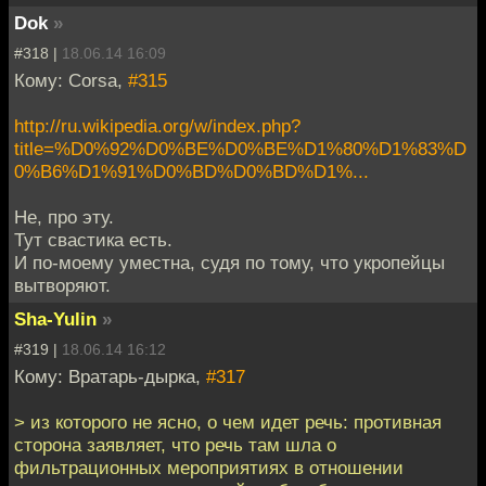
Dok
»
#318 |
18.06.14 16:09
Кому: Corsa,
#315
http://ru.wikipedia.org/w/index.php?
title=%D0%92%D0%BE%D0%BE%D1%80%D1%83%D
0%B6%D1%91%D0%BD%D0%BD%D1%...
Не, про эту.
Тут свастика есть.
И по-моему уместна, судя по тому, что укропейцы
вытворяют.
Sha-Yulin
»
#319 |
18.06.14 16:12
Кому: Вратарь-дырка,
#317
> из которого не ясно, о чем идет речь: противная
сторона заявляет, что речь там шла о
фильтрационных мероприятиях в отношении