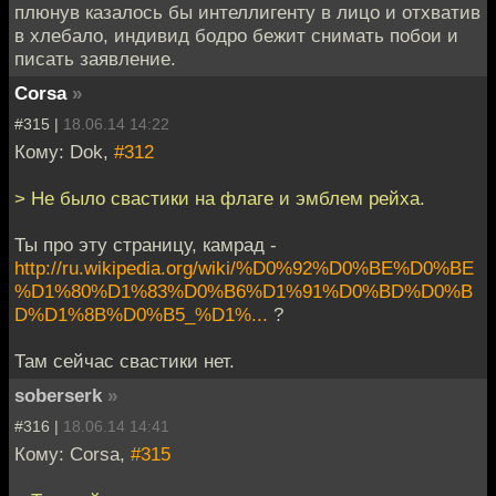
плюнув казалось бы интеллигенту в лицо и отхватив
в хлебало, индивид бодро бежит снимать побои и
писать заявление.
Corsa
»
#315 |
18.06.14 14:22
Кому: Dok,
#312
> Не было свастики на флаге и эмблем рейха.
Ты про эту страницу, камрад -
http://ru.wikipedia.org/wiki/%D0%92%D0%BE%D0%BE
%D1%80%D1%83%D0%B6%D1%91%D0%BD%D0%B
D%D1%8B%D0%B5_%D1%...
?
Там сейчас свастики нет.
soberserk
»
#316 |
18.06.14 14:41
Кому: Corsa,
#315