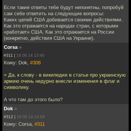
Если такие ответы тебе будут непонятны, попробуй
сам себе ответить на следующие вопросы:
Каких целей США добивается своими действиями.
Как это отражается на народах стран, с которыми
«работает» США. Как это отражается на России
(конкретно, действия США на Украине).
Corsa
»
#311 |
18.06.14 13:40
Кому: Dok,
#308
> Да, к слову - в википедии в статье про украинскую
армию очень недурно внесли изменения в флаг и
символику.
А что там до этого было?
Dok
»
#312 |
18.06.14 14:04
Кому: Corsa,
#311