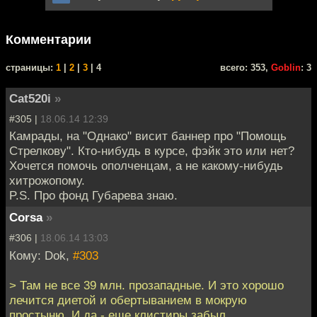
Комментарии
cтраницы:
1
|
2
|
3
| 4
всего: 353,
Goblin
: 3
Cat520i
»
#305 |
18.06.14 12:39
Камрады, на "Однако" висит баннер про "Помощь
Стрелкову". Кто-нибудь в курсе, фэйк это или нет?
Хочется помочь ополченцам, а не какому-нибудь
хитрожопому.
P.S. Про фонд Губарева знаю.
Corsa
»
#306 |
18.06.14 13:03
Кому: Dok,
#303
> Там не все 39 млн. прозападные. И это хорошо
лечится диетой и обертыванием в мокрую
простыню. И да - еще клистиры забыл.