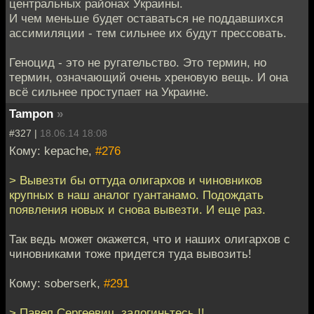
центральных районах Украины.
И чем меньше будет оставаться не поддавшихся
ассимиляции - тем сильнее их будут прессовать.
Геноцид - это не ругательство. Это термин, но
термин, означающий очень хреновую вещь. И она
всё сильнее проступает на Украине.
Tampon
»
#327 |
18.06.14 18:08
Кому: kepache,
#276
> Вывезти бы оттуда олигархов и чиновников
крупных в наш аналог гуантанамо. Подождать
появления новых и снова вывезти. И еще раз.
Так ведь может окажется, что и наших олигархов с
чиновниками тоже придется туда вывозить!
Кому: soberserk,
#291
> Павел Сергеевич, залогиньтесь !!