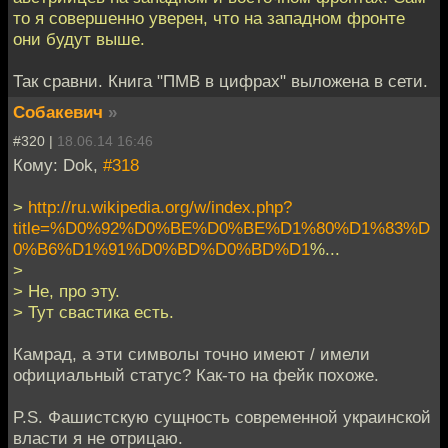
то я совершенно уверен, что на западном фронте
они будут выше.
Так сравни. Книга "ПМВ в цифрах" выложена в сети.
Собакевич
»
#320 |
18.06.14 16:46
Кому: Dok,
#318
>
http://ru.wikipedia.org/w/index.php?
title=%D0%92%D0%BE%D0%BE%D1%80%D1%83%D
0%B6%D1%91%D0%BD%D0%BD%D1
%...
>
> Не, про эту.
> Тут свастика есть.
Камрад, а эти символы точно имеют / имели
официальный статус? Как-то на фейк похоже.
P.S. Фашистскую сущность современной украинской
власти я не отрицаю.