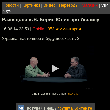
Новости
|
Картинки
|
Видео
|
Переводы
|
Магазин
|
VIP
клуб
Разведопрос 6: Борис Юлин про Украину
16.06.14 23:53
|
Goblin
|
353 комментария
Украина: настоящее и будущее, часть 2.
38:38
|
295855 просмотров
|
скачать
Вступай в нашу
группу ВКонтакте