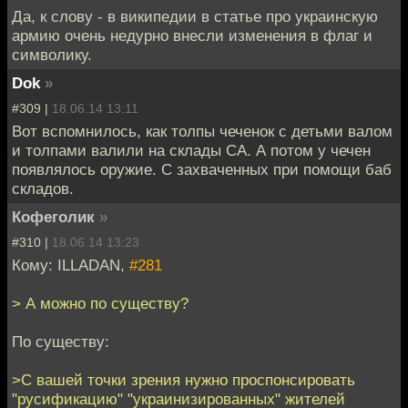
Да, к слову - в википедии в статье про украинскую
армию очень недурно внесли изменения в флаг и
символику.
Dok
»
#309 |
18.06.14 13:11
Вот вспомнилось, как толпы чеченок с детьми валом
и толпами валили на склады СА. А потом у чечен
появлялось оружие. С захваченных при помощи баб
складов.
Кофеголик
»
#310 |
18.06.14 13:23
Кому: ILLADAN,
#281
> А можно по существу?
По существу:
>С вашей точки зрения нужно проспонсировать
"русификацию" "украинизированных" жителей