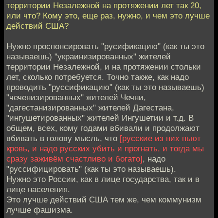
территории Незалежной на протяжении лет так 20,
или что? Кому это, еще раз, нужно, и чем это лучше
действий США?
Нужно проспонсировать "русификацию" (как ты это
называешь) "украинизированных" жителей
территории Незалежной, и на протяжении стольки
лет, сколько потребуется. Точно также, как надо
проводить "руссификацию" (как ты это называешь)
"чеченизированных" жителей Чечни,
"дагестанизированных" жителей Дагестана,
"ингушетированных" жителей Ингушетии и т.д. В
общем, всех, кому годами вбивали и продолжают
вбивать в голову мысль, что
[русские из них пьют
кровь, и надо русских убить и прогнать, и тогда мы
сразу заживём счастливо и богато]
, надо
"руссифицировать" (как ты это называешь).
Нужно это России, как в лице государства, так и в
лице населения.
Это лучше действий США тем же, чем коммунизм
лучше фашизма.