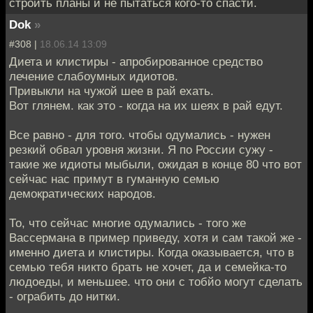
строить планы и не пытаться кого-то спасти.
Dok
»
#308 |
18.06.14 13:09
Диета и клистиры - апробированное средство
лечение слабоумных идиотов.
Привыкли на чужой шее в рай ехать.
Вот глянем. как это - когда на их шеях в рай едут.
Все равно - для того. чтобы одумались - нужен
резкий обвал уровня жизни. Я по России сужу -
такие же идиоты мыбыли, ожидая в конце 80 что вот
сейчас нас примут в гуманную семью
демократических народов.
То, что сейчас многие одумались - того же
Вассермана в пример приведу, хотя и сам такой же -
именно диета и клистиры. Когда оказывается, что в
семью тебя никто брать не хочет, да и семейка-то
людоеды, и меньшее. что они с тобйо могут сделать
- ограбить до нитки.