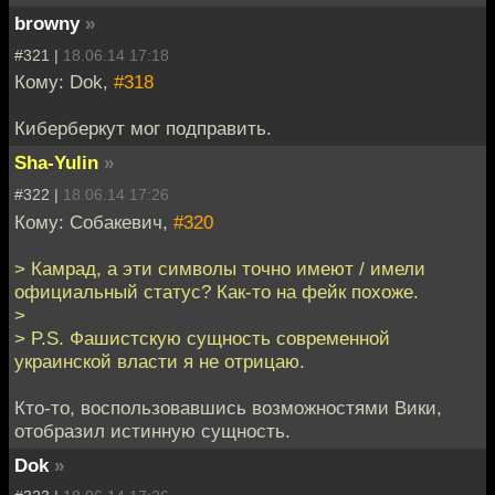
browny
»
#321 |
18.06.14 17:18
Кому: Dok,
#318
Киберберкут мог подправить.
Sha-Yulin
»
#322 |
18.06.14 17:26
Кому: Собакевич,
#320
> Камрад, а эти символы точно имеют / имели
официальный статус? Как-то на фейк похоже.
>
> P.S. Фашистскую сущность современной
украинской власти я не отрицаю.
Кто-то, воспользовавшись возможностями Вики,
отобразил истинную сущность.
Dok
»