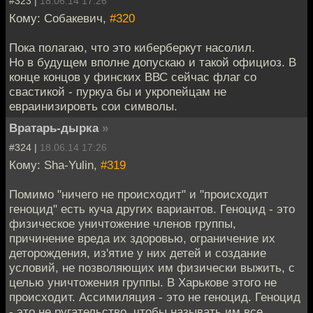
#323 |
18.06.14 17:26
Кому: Собакевич,
#320
Пока полагаю, что это киберберкут насолил.
Но в будущем вполне допускаю и такой официоз. В
конце концов у финских ВВС сейчас флаг со
свастикой - пуркуа бы и укропейцам не
евраинизировть сои символы.
Вратарь-дырка
»
#324 |
18.06.14 17:26
Кому: Sha-Yulin,
#319
Помимо "ничего не происходит" и "происходит
геноцид" есть куча других вариантов. Геноцид - это
физическое уничтожение членов группы,
причинение вреда их здоровью, ограничение их
деторождения, из'ятие у них детей и создание
условий, не позволяющих им физически выжить, с
целью уничтожения группы. В Харькове этого не
происходит. Ассимиляция - это не геноцид. Геноцид
- это не ругательство, чтобы называть им все