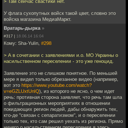
> Там сейчас свастики нет.
У флага сухопутных войск такой цвет, словно это
войска магазина МедиаМаркт.
Вратарь-дырка
»
#317 |
18.06.14 16:04
Кому: Sha-Yulin,
#298
> А в сочетании с заявлениями и.о. МО Украины о
насильственном переселении - это уже геноцид.
Заявление это не слишком понятное. По меньшей
мере я видел только обрезанное видео (например,
вот это
https://www.youtube.com/watch?
v=eGZLUxtUnlQ
), из которого не ясно, о чем идет
речь: противная сторона заявляет, что речь там шла
о фильтрационных мероприятиях в отношении
покидающих регион людей, дабы обнаружить тех,
кто-де "связан с сепаратизмом", и о переселении
только тех, кто сам решил уехать из региона. Прямо
ничего о насильственном переселении я здесь