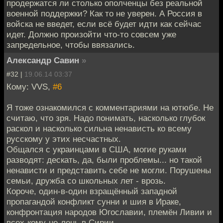
продержатся ли столько ополченцы без реальной
военной поддержки? Как то не уверен. А Россия в
войска не введет, если всё будет идти как сейчас
идет. Должно произойти что-то совсем уже
запредельное, чтобы ввязались.
Александр Савин
»
#32 |
19.06.14 03:37
Кому: VVS,
#6
Я тоже ознакомился с комментариями на ютюбе. Не
считаю, что зря. Надо понимать, насколько глубок
раскол и насколько сильна ненависть ко всему
русскому у этих несчастных.
Общался с украинцами в США, могие руками
разводят: дескать, да, были проблемы... но такой
ненависти и представить себе не могли. Порушены
семьи, дружба со школьных лет - врозь.
Короче, один-в-один взращённый западной
пропагандой конфликт сунни и шия в Ираке,
конфронтация народов Югославии, племён Ливии и
всех-кому-не-лень в Сирии.