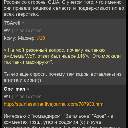
России со стороны США. С учетом того, что именно
они привели нациков к власти и поддерживают их во
всех зверствах.
TSArell
»
#50 |
19.06.14 09:20
Кому: Маркер,
#10
> На мой резонный вопрос, почему на танках
эмблема WoT, ответ был на все 146% "Это москали
так танки маскируют".
Ты его еще спроси, почему там кадры вставлены из
египта и сирии))
One_man
»
#51 |
19.06.14 09:20
http://stainlesstlrat.livejournal.com/787933.html
Интервью с "командиром" "батальона" "Азов" - в
комментах трэш, угар и содомия (с) и куча