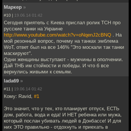
Маркер
»
#10 |
19.06.14 01:42
Сегодня приятель с Киева прислал ролик ТСН про
русские танки на Украине
http://www.youtube.com/watch?v=oNqenJ2cBNQ
. На
мой резонный вопрос, почему на танках эмблема
WoT, ответ был на все 146% "Это москали так танки
маскируют".
Одни женщины выступают - мужчины в ополчении.
Дай ТНБ им стойкости и победы. И что б все
вернулись живыми к семьям.
lada69
»
#11 |
19.06.14 01:42
Кому: Ravid,
#1
Это значит, что у тех, кто планирует отпуск, ЕСТЬ
дом, работа, вода и еда! И НЕТ ребенка или мужа,
который послан убивать людей в Донбассе! И для
них ЭТО правильно - отдохнуть и приехать в