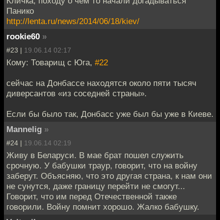
Кличка, походу о чём то начали догадываться
Панико
http://lenta.ru/news/2014/06/18/kiev/
rookie60
»
#23 |
19.06.14 02:17
Кому: Товарищ с Юга,
#22
сейчас на Донбассе находятся около пяти тысяч
диверсантов «из соседней страны».
Если бы было так, Донбасс уже был бы уже в Киеве.
Mannelig
»
#24 |
19.06.14 02:19
Живу в Беларуси. В мае брат пошел служить
срочную. У бабушки траур, говорит, что на войну
заберут. Объясняю, что это другая страна, к нам они
не сунутся, даже границу перейти не смогут...
Говорит, что им перед Отечественной также
говорили. Войну помнит хорошо. Жалко бабушку.