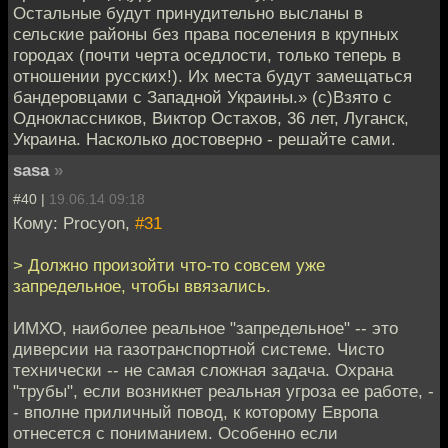
Остальные будут принудительно высланы в
сельские районы без права поселения в крупных
городах (почти черта оседлости, только теперь в
отношении русских!). Их места будут замещаться
бандеровцами с Западной Украины.» (с)Взято с
Одноклассников, Виктор Остахов, 36 лет, Луганск,
Украина. Насколько достоверно - решайте сами.
sasa
»
#40 |
19.06.14 09:18
Кому: Procyon,
#31
> Должно произойти что-то совсем уже
запредельное, чтобы ввязались.
ИМХО, наиболее реальное "запредельное" -- это
диверсии на газотранспортной системе. Чисто
технически -- не самая сложная задача. Охрана
"трубы", если возникнет реальная угроза ее работе, -
- вполне приличный повод, к которому Европа
отнесется с пониманием. Особенно если