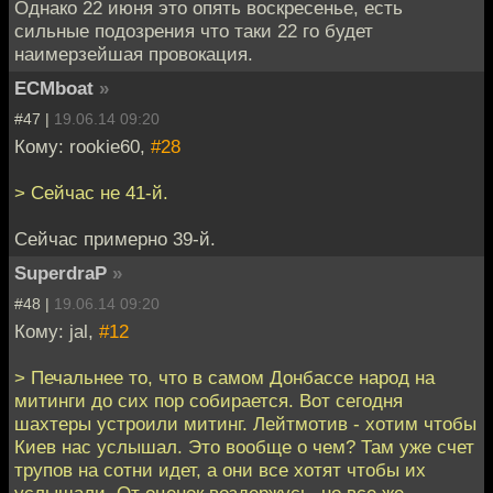
Однако 22 июня это опять воскресенье, есть
сильные подозрения что таки 22 го будет
наимерзейшая провокация.
ECMboat
»
#47 |
19.06.14 09:20
Кому: rookie60,
#28
> Сейчас не 41-й.
Сейчас примерно 39-й.
SuperdraP
»
#48 |
19.06.14 09:20
Кому: jal,
#12
> Печальнее то, что в самом Донбассе народ на
митинги до сих пор собирается. Вот сегодня
шахтеры устроили митинг. Лейтмотив - хотим чтобы
Киев нас услышал. Это вообще о чем? Там уже счет
трупов на сотни идет, а они все хотят чтобы их
услышали. От оценок воздержусь, но все же...