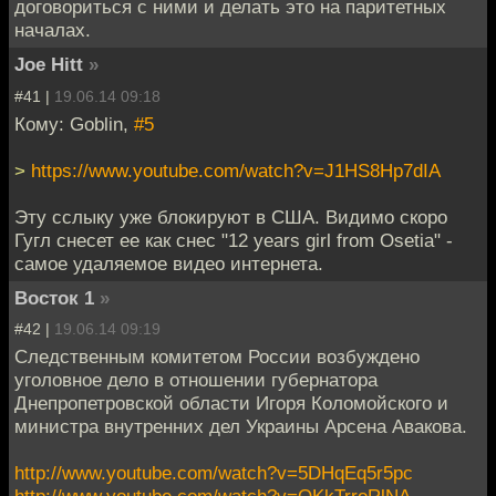
договориться с ними и делать это на паритетных
началах.
Joe Hitt
»
#41 |
19.06.14 09:18
Кому: Goblin,
#5
>
https://www.youtube.com/watch?v=J1HS8Hp7dIA
Эту сслыку уже блокируют в США. Видимо скоро
Гугл снесет ее как снес "12 years girl from Osetia" -
самое удаляемое видео интернета.
Восток 1
»
#42 |
19.06.14 09:19
Следственным комитетом России возбуждено
уголовное дело в отношении губернатора
Днепропетровской области Игоря Коломойского и
министра внутренних дел Украины Арсена Авакова.
http://www.youtube.com/watch?v=5DHqEq5r5pc
http://www.youtube.com/watch?v=QKkTrroRlNA