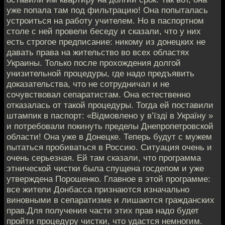
уже попала там под фильтрацию! Она попыталась
устроиться на работу учителем. Но в паспортном
столе с ней провели беседу и сказали, что у них
есть строгое предписание: никому из донецких не
давать права на жительство во всех областях
Украины. Только после прохождения долгой
унизительной процедуры, где надо предъявить
доказательства, что не сотрудничал и не
сочувствовал сепаратистам. Она естественно
отказалась от такой процедуры. Тогда ей поставили
штампик в паспорт: «Відмовлено у в’їзді в Україну »
и потребовали покинуть пределы Днепропетровской
области! Она уже в Донецке. Теперь будут с мужем
пытаться пробиваться в Россию. Ситуация очень и
очень серьезная. Ей там сказали, что программа
этнической чистки была спущена госдепом и уже
утверждена Порошенко. Главное в этой программе:
все жители Донбасса признаются изначально
виновными в сепаратизме и лишаются гражданских
прав.Для получения части этих прав надо будет
пройти процедуру чистки, что удастся немногим.