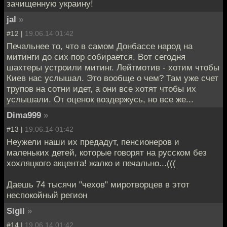
зачищенную украину!
jal
»
#12 |
19.06.14 01:42
Печальнее то, что в самом Донбассе народ на
митинги до сих пор собирается. Вот сегодня
шахтеры устроили митинг. Лейтмотив - хотим чтобы
Киев нас услышал. Это вообще о чем? Там уже счет
трупов на сотни идет, а они все хотят чтобы их
услышали. От оценок воздержусь, но все же...
Dima999
»
#13 |
19.06.14 01:42
Неужели наши их предадут, пенсионеров и
маленьких детей, которые говорят на русском без
хохляцкого акцента! жалко и печально...(((
Даешь 74 тысячи "чехов" миротворцев в этот
неспокойный регион
Sigil
»
#14 |
19.06.14 01:42