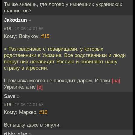
Ты же знаешь, где логово у нынешних украинских
фашистов?
Jakodzun
»
#18 |
19.06.14 01:56
Кому: Boltykov,
#15
> Разговариваю с товарищами, у которых
родственники в Украине. Все родственники и люди
вокруг них ненавидят Россию и обвиняют нашу
страну в агрессии.
Промывка мозгов не проходит даром. И таки
[на]
Украине, а не
[в]
Savs
»
#19 |
19.06.14 01:58
Кому: Маркер,
#10
Вспышку даже втянули.
ribiy_glaz
»