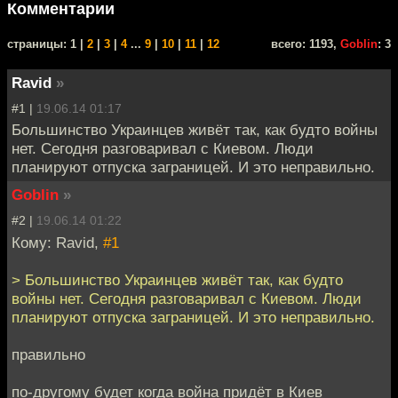
Комментарии
cтраницы: 1 |
2
|
3
|
4
...
9
|
10
|
11
|
12
всего: 1193,
Goblin
: 3
Ravid
»
#1 |
19.06.14 01:17
Большинство Украинцев живёт так, как будто войны
нет. Сегодня разговаривал с Киевом. Люди
планируют отпуска заграницей. И это неправильно.
Goblin
»
#2 |
19.06.14 01:22
Кому: Ravid,
#1
> Большинство Украинцев живёт так, как будто
войны нет. Сегодня разговаривал с Киевом. Люди
планируют отпуска заграницей. И это неправильно.
правильно
по-другому будет когда война придёт в Киев