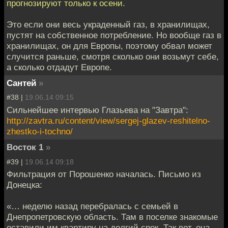
прогнозируют только к осени.
Это если они весь украденный газ, в хранилищах,
пустят на собственное потребление. Но вообще газ в
хранилищах, он для Европы, поэтому обвал может
случится раньше, смотря сколько они возьмут себе,
а сколько отдадут Европе.
Сантей
»
#38 |
19.06.14 09:15
Сильнейшее интервью Глазьева на "Завтра":
http://zavtra.ru/content/view/sergej-glazev-reshitelno-
zhestko-i-tochno/
Восток 1
»
#39 |
19.06.14 09:18
Фильтрация от Порошенко началась. Письмо из
Донецка:
«… неделю назад перебралась с семьей в
Днепропетровскую область. Там в поселке знакомые
оставили им квартиру на долгий срок. Так вот, она