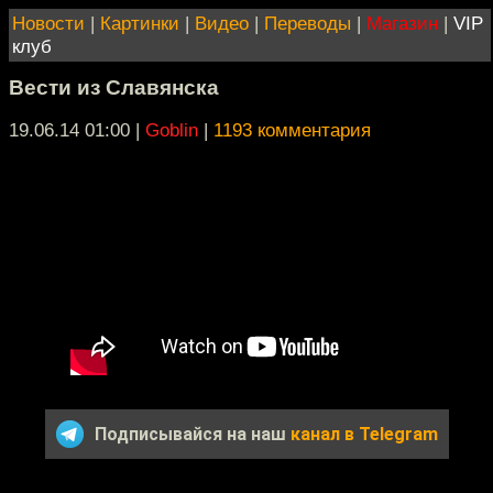
Новости
|
Картинки
|
Видео
|
Переводы
|
Магазин
|
VIP
клуб
Вести из Славянска
19.06.14 01:00
|
Goblin
|
1193 комментария
Подписывайся на наш
канал в Telegram