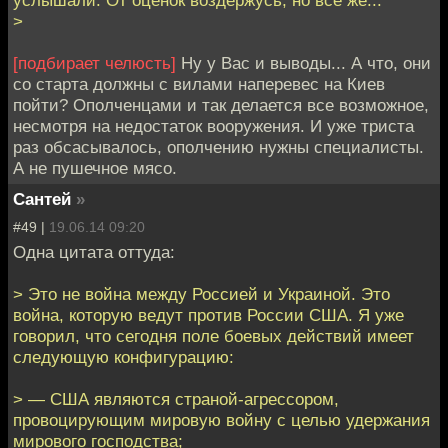
>
[подбирает челюсть]
Ну у Вас и выводы... А что, они
со старта должны с вилами наперевес на Киев
пойти? Ополченцами и так делается все возможное,
несмотря на недостаток вооружения. И уже триста
раз обсасывалось, ополчению нужны специалисты.
А не пушечное мясо.
Сантей
»
#49 |
19.06.14 09:20
Одна цитата оттуда:
> Это не война между Россией и Украиной. Это
война, которую ведут против России США. Я уже
говорил, что сегодня поле боевых действий имеет
следующую конфигурацию:
> — США являются страной-агрессором,
провоцирующим мировую войну с целью удержания
мирового господства;