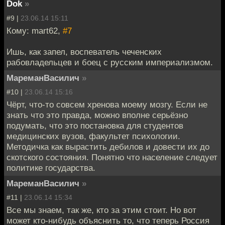
Dok
»
#9 |
23.06.14 15:11
Кому: mart62,
#7
Ишь, как запел, воспеватель чеченских
рабовладельцев и боец с русским империализмом.
МареманВасилич
»
#10 |
23.06.14 15:16
Чёрт, что-то совсем хренова моему мозгу. Если не
знать что это правда, можно вполне серьёзно
подумать, что это постановка для студентов
медицинских вузов, факультет психологии.
Методичка как вырастить дебилов и довести их до
скотского состояния. Понятно что население следует
политике государства.
МареманВасилич
»
#11 |
23.06.14 15:34
Все мы знаем, так же, кто за этим стоит. Но вот
может кто-нибудь объяснить то, что теперь Россия