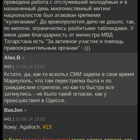
проведена работа с отслужившей молодёжью и в
назначенный день многочисленный митинг
националистов был атакован крепкими
"хулиганами". До кровопролития дело не дошло, так,
по мелочи, ограничились разбитыми таблоидами. У
меня даже благодарность от министра МВД
Татарстана есть "За активное участие и помощь
правоохранительным органам" :-)))
Alex.B
»
#40 |
23.06.14 19:01
Кстати, да, как-то вскольз СМИ задели в свое время
Мариуполь, что там перестрелка была и по
гражданским стреляли, но как-то быстро все
заткнулись - не было такой огласки, как у
происшествия в Одессе.
BasJon
»
#41 |
23.06.14 19:03
Кому: Agalloch,
#13
> Если
[даже у Караулова]
голос слегка дрожит, это