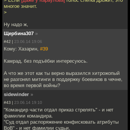
многое значит.
>
Ну надо ж,
Щербина307
»
#42 |
23.06.14 19:06
Кому: Хазарин,
#39
Камрад, без подъёбки интересуюсь.
А что же этот как ты верно выразился хитрожопый
не разгонял митинги в поддержку боевиков в чечне,
во время первой войны?
sidewinder
»
#43 |
23.06.14 19:10
"Командир части отдал приказ стрелять" - и нет
фамилии командира.
"Суд отдал распоряжение конфисковать атрибуты
ВоВ" - и нет фамилии судьи.