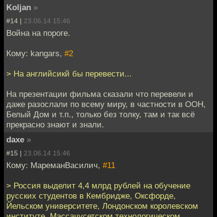
Koljan
»
#14 |
23.06.14 15:46
Война на пороге.
Кому: kangars,
#2
> На английсикй бы перевести...
На презентации фильма сказали что перевели и
даже разослали по всему миру, в частности в ООН,
Белый Дом и т.п., только без толку, там и так всё
прекрасно знают и знали.
daxe
»
#15 |
23.06.14 15:46
Кому: МареманВасилич,
#11
> Россия выделит 4,4 млрд рублей на обучение
русских студентов в Кембридже, Оксфорде,
Йельском университете, Лондонском королевском
институте, Массачусетском технологическом