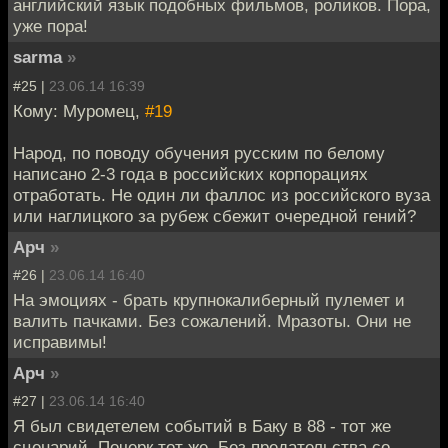
английский язык подобных фильмов, роликов. Пора,
уже пора!
sarma
»
#25 |
23.06.14 16:39
Кому: Муромец,
#19
Народ, по поводу обучения русским по белому
написано 2-3 года в российских корпорациях
отработать. Не один ли фаллос из российского вуза
или наглицкого за рубеж сбежит очередной гений?
Арч
»
#26 |
23.06.14 16:40
На эмоциях - брать крупнокалиберный пулемет и
валить пачками. Без сожалений. Мразоты. Они не
исправимы!
Арч
»
#27 |
23.06.14 16:40
Я был свидетелем событий в Баку в 88 - тот же
сценарий. Почерк тот же. Без предательства со