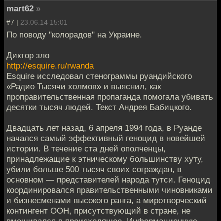
mart62
»
#7 |
23.06.14 15:01
По поводу "колорадов" на Украине.
Диктор зло
http://esquire.ru/rwanda
Esquire исследовал стенограммы руандийского
«Радио Тысячи холмов» и выяснил, как
проправительственная пропаганда помогала убивать
десятки тысяч людей. Текст Андрея Бабицкого.
Двадцать лет назад, 6 апреля 1994 года, в Руанде
начался самый эффективный геноцид в новейшей
истории. В течение ста дней ополченцы,
принадлежащие к этническому большинству хуту,
убили больше 500 тысяч своих сограждан, в
основном — представителей народа тутси. Геноцид
координировался правительственными чиновниками
и бизнесменами высокого ранга, а миротворческий
контингент ООН, присутствующий в стране, не
вмешивался в происходящее. Информационную