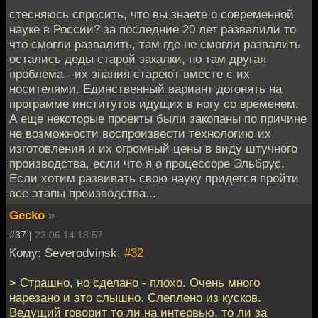
стесняюсь спросить, что вы знаете о современной
науке в России? за последние 20 лет развалили то
что смогли развалить, там где не смогли развалить
остались деды старой закалки, но там другая
проблема - их знания стареют вместе с их
носителями. Единственный вариант догонять на
программе институтов идущих в ногу со временем.
А еще некоторые проекты были закопаны по причине
не возможности воспроизвести технологию их
изготовления и их огромный цены в виду штучного
производства, если что я о процессоре Эльбрус.
Если хотим развивать свою науку придется пройти
все этапы производства...
Gecko
»
#37 |
23.06.14 18:57
Кому: Severodvinsk,
#32
> Страшно, но сделано - плохо. Очень много
нарезано и это слышно. Слеплено из кусков.
Ведущий говорит то ли на интервью, то ли за