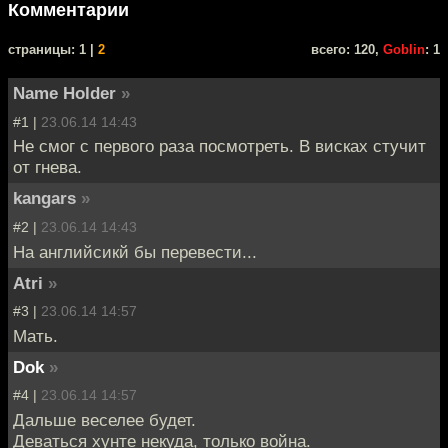
Комментарии
cтраницы: 1 |
2
всего: 120,
Goblin
: 1
Name Holder
»
#1 |
23.06.14 14:43
Не смог с первого раза посмотреть. В висках стучит
от гнева.
kangars
»
#2 |
23.06.14 14:43
На английсикй бы перевести...
Atri
»
#3 |
23.06.14 14:57
Мать.
Dok
»
#4 |
23.06.14 14:57
Дальше веселее будет.
Деваться хунте некуда, только война.