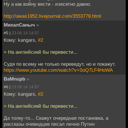
Ну а как войну вести - изесетно давно.
http://awas1952.livejournal.com/3553779.html
МихалСаныч
»
#5 |
23.06.14 14:57
Кому: kangars,
#2
> На английсикй бы перевести...
Судя по всему не только переведут, но и покажут.
https://www.youtube.com/watch?v=SoQ7LF4HoWA
BaMnupb
»
#6 |
23.06.14 14:57
Кому: kangars,
#2
> На английсикй бы перевести...
Да толку-то... Скажут очередная постановка, а
рассказы очевидцев писал лично Путин