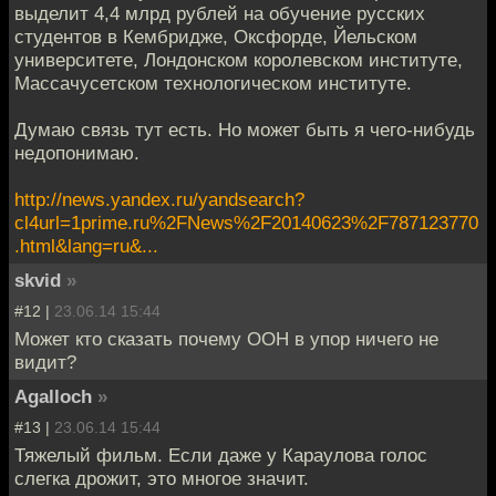
выделит 4,4 млрд рублей на обучение русских
студентов в Кембридже, Оксфорде, Йельском
университете, Лондонском королевском институте,
Массачусетском технологическом институте.
Думаю связь тут есть. Но может быть я чего-нибудь
недопонимаю.
http://news.yandex.ru/yandsearch?
cl4url=1prime.ru%2FNews%2F20140623%2F787123770
.html&lang=ru&...
skvid
»
#12 |
23.06.14 15:44
Может кто сказать почему ООН в упор ничего не
видит?
Agalloch
»
#13 |
23.06.14 15:44
Тяжелый фильм. Если даже у Караулова голос
слегка дрожит, это многое значит.