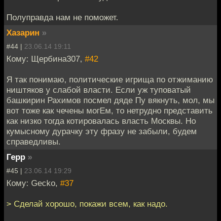
Полуправда нам не поможет.
Хазарин
»
#44 |
23.06.14 19:11
Кому: Щербина307,
#42
Я так понимаю, политические игрища по отжиманию
ништяков у слабой власти. Если уж туповатый
башкирин Рахимов посмел дяде Пу вякнуть, мол, мы
вот тоже как чечены могЕм, то нетрудно представить
как низко тогда котировалась власть Москвы. Но
кумысному дурачку эту фразу не забыли, будем
справедливы.
Герр
»
#45 |
23.06.14 19:29
Кому: Gecko,
#37
> Сделай хорошо, покажи всем, как надо.