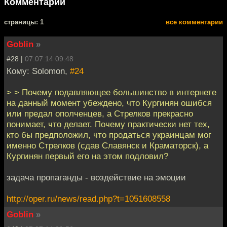
Комментарии
cтраницы: 1
все комментарии
Goblin
»
#28 |
07.07.14 09:48
Кому: Solomon,
#24
> > Почему подавляющее большинство в интернете
на данный момент убеждено, что Кургинян ошибся
или предал ополченцев, а Стрелков прекрасно
понимает, что делает. Почему практически нет тех,
кто бы предположил, что продаться украинцам мог
именно Стрелков (сдав Славянск и Краматорск), а
Кургинян первый его на этом подловил?
задача пропаганды - воздействие на эмоции
http://oper.ru/news/read.php?t=1051608558
Goblin
»