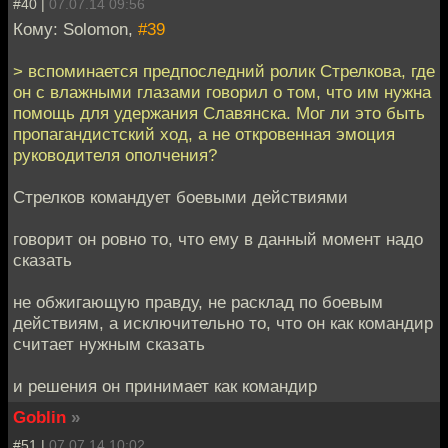
#40 |
07.07.14 09:56
Кому: Solomon,
#39
> вспоминается предпоследний ролик Стрелкова, где
он с влажными глазами говорил о том, что им нужна
помощь для удержания Славянска. Мог ли это быть
пропагандистский ход, а не откровенная эмоция
руководителя ополчения?
Стрелков командует боевыми действиями
говорит он ровно то, что ему в данный момент надо
сказать
не обжигающую правду, не расклад по боевым
действиям, а исключительно то, что он как командир
считает нужным сказать
и решения он принимает как командир
Goblin
»
#51 |
07.07.14 10:02