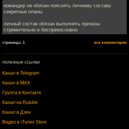
командир не обязан пояснять личному составу
секретные планы
личный состав обязан выполнять приказы
стремительно и беспрекословно
cтраницы: 1
все комментарии
полезные ссылки
Канал в Telegram
Канал в MAX
Группа в Контакте
Канал на Rutube
Канал в Дзен
Видео в iTunes Store