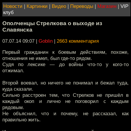
Новости
|
Картинки
|
Видео
|
Переводы
|
Магазин
|
VIP
клуб
Ополченцы Стрелкова о выходе из
Славянска
07.07.14 09:07
|
Goblin
|
2663 комментария
Первый гражданин к боевым действиям, похоже,
отношения не имел, был где-то рядом.
Судя по лексике — до войны что-то у кого-то
отжимал.
Второй воевал, но ничего не понимал и бежал туда,
куда сказали.
Сильно расстроен тем, что Стрелков не пришёл в
каждый окоп и лично не поговорил с каждым
рядовым.
Не объяснил, что и почему, не рассказал, как
правильно жить.