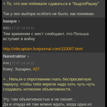
> То, что они побежали сдаваться в "быдлоРашку"
Так у них выбора особого не было, как понимаю.
basque
»
#33 |
17.07.14 14:11
Тем временем с мест сообщают, что Польша
вступает в войну
http://stbcaptain.livejournal.com/110047.html
Nanotraktor
»
#34 |
17.07.14 14:11
Кому: Хазарин,
#27
> . Нельзя о ппротивнике гнать беспросветную
чернуху, чтобы тебе верили надо хоть чуть-чуть
создавать иллюзию объективности.
Угу, там объективностью и не пахнет...
Да и откуда её там можно ждать, когда одна из