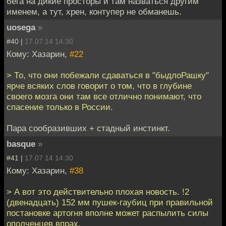
бега на дикие просторы и там назваться другим
именем, а тут, хрен, контупер не обманешь.
uosega
»
#40 |
17.07.14 14:30
Кому: Хазарин,
#22
> То, что они побежали сдаваться в "быдлоРашку"
ярче всяких слов говорит о том, что в глубине
своего мозга они там все отлично понимают, что
спасение только в России.
Пара сообразивших + стадный инстинкт.
basque
»
#41 |
17.07.14 14:30
Кому: Хазарин,
#38
> А вот это действительно плохая новость. !2
(двенадцать) 152 мм пушек-гаубиц при правильной
постановке артогня вполне может распылить силы
ополченцев впрах.