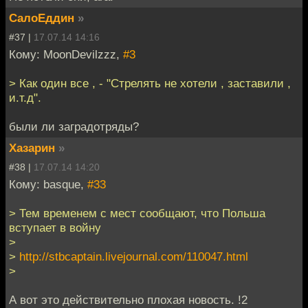
СалоЕддин
»
#37 |
17.07.14 14:16
Кому: MoonDevilzzz,
#3
> Как один все , - "Стрелять не хотели , заставили ,
и.т.д".
были ли заградотряды?
Хазарин
»
#38 |
17.07.14 14:20
Кому: basque,
#33
> Тем временем с мест сообщают, что Польша
вступает в войну
>
>
http://stbcaptain.livejournal.com/110047.html
>
А вот это действительно плохая новость. !2