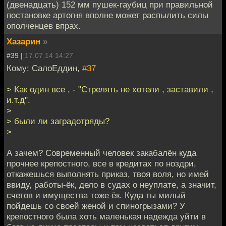
(двенадцать) 152 мм пушек-гаубиц при правильной
постановке артогня вполне может распылить силы
ополченцев впрах.
Хазарин
»
#39 |
17.07.14 14:27
Кому: СалоЕддин,
#37
> Как один все , - "Стрелять не хотели , заставили ,
и.т.д".
>
> были ли заградотряды?
>
А зачем? Современный человек закабалён куда
прочнее крепостного, все в кредитах по ноздри,
откажешься выполнять приказ, твоя воля, но имей
ввиду, работы-ёк, дело в судах о неуплате, а значит,
счетов и имущества тоже ёк. Куда ты милый
пойдешь со своей женой и спиногрызами? У
крепостного была хоть маленькая надежда уйти в