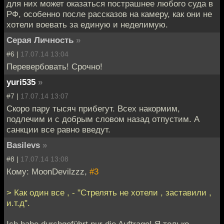
для них может оказаться пострашнее любого суда в
РФ, особенно после рассказов на камеру, как они не
хотели воевать за единую и неделимую.
Серая Личность
»
#6 |
17.07.14 13:04
Перевербовать! Срочно!
yuri535
»
#7 |
17.07.14 13:07
Скоро пару тысяч прибегут. Всех накормим,
подлечим и с добрым словом назад отпустим. А
санкции все равно введут.
Basilevs
»
#8 |
17.07.14 13:08
Кому: MoonDevilzzz,
#3
> Как один все , - "Стрелять не хотели , заставили ,
и.т.д".
Ich habe durchgeführt nur die Auftrage! Я только