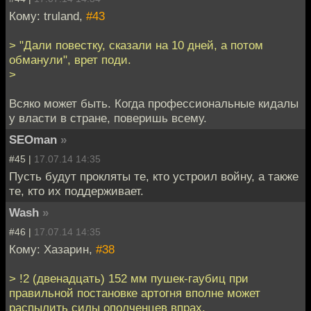
Кому: truland,
#43
> "Дали повестку, сказали на 10 дней, а потом
обманули", врет поди.
>
Всяко может быть. Когда профессиональные кидалы
у власти в стране, поверишь всему.
SEOman
»
#45 |
17.07.14 14:35
Пусть будут прокляты те, кто устроил войну, а также
те, кто их поддерживает.
Wash
»
#46 |
17.07.14 14:35
Кому: Хазарин,
#38
> !2 (двенадцать) 152 мм пушек-гаубиц при
правильной постановке артогня вполне может
распылить силы ополченцев впрах.