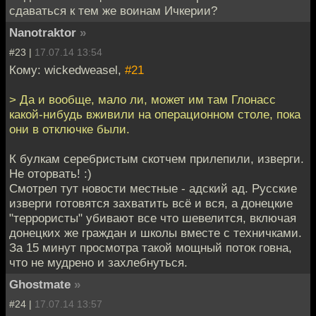
сдаваться к тем же воинам Ичкерии?
Nanotraktor
»
#23 |
17.07.14 13:54
Кому: wickedweasel,
#21
> Да и вообще, мало ли, может им там Глонасс
какой-нибудь вживили на операционном столе, пока
они в отключке были.
К булкам серебристым скотчем прилепили, изверги.
Не оторвать! :)
Смотрел тут новости местные - адский ад. Русские
изверги готовятся захватить всё и вся, а донецкие
"террористы" убивают все что шевелится, включая
донецких же граждан и школы вместе с техничками.
За 15 минут просмотра такой мощный поток говна,
что не мудрено и захлебнуться.
Ghostmate
»
#24 |
17.07.14 13:57