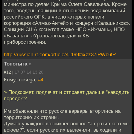
министра по делам Крыма Олега Савельева. Кроме
того, введены санкции в отношении ряда компаний
российского ОПК, в число которых попали
корпорация «Алмаз-Антей» и концерн «Калашников».
Санкции США коснутся также НПО «Ижмаш», НПО
«Базальт», «Уралвагонзавода» и КБ
приборостроения.
http://russian.rt.com/article/41199#ixzz37iPWb6fP
Топотыга
»
#12 |
17.07.14 13:20
Кому: uosega,
#4
> Подкормят, подлечат и отправят дальше "наводить
порядок"?
Им объясняли что русские варвары вторглись на
территорию их страны.
Думаю у каждого возникнет вопрос "а против кого мы
воюем?", если русские их вылечили, выходили и