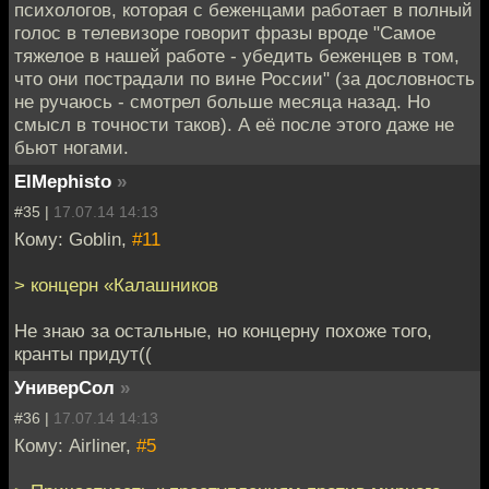
психологов, которая с беженцами работает в полный
голос в телевизоре говорит фразы вроде "Самое
тяжелое в нашей работе - убедить беженцев в том,
что они пострадали по вине России" (за дословность
не ручаюсь - смотрел больше месяца назад. Но
смысл в точности таков). А её после этого даже не
бьют ногами.
ElMephisto
»
#35 |
17.07.14 14:13
Кому: Goblin,
#11
> концерн «Калашников
Не знаю за остальные, но концерну похоже того,
кранты придут((
УниверСол
»
#36 |
17.07.14 14:13
Кому: Airliner,
#5