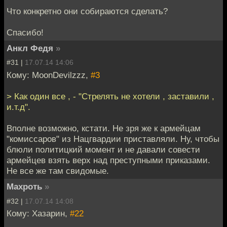
Что конкретно они собираются сделать?
Спасибо!
Анкл Федя
»
#31 |
17.07.14 14:06
Кому: MoonDevilzzz,
#3
> Как один все , - "Стрелять не хотели , заставили ,
и.т.д".
Вполне возможно, кстати. Не зря же к армейцам
"комиссаров" из Нацгвардии приставляли. Ну, чтобы
блюли политицкий момент и не давали совести
армейцев взять верх над преступными приказами.
Не все же там свидомые.
Махроть
»
#32 |
17.07.14 14:08
Кому: Хазарин,
#22