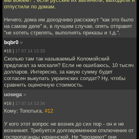
мы воюем?", если русские их вылечили, выходили и
отпустили по домам.
Ничего, дома им доходчиво расскажут "как это было
на самом деле" и, в лучшем случае, опять отправят
"не хотеть стрелять, выполнять приказы и т.д.".
bqbr0
»
#15 |
17.07.14 13:33
Сколько там так называемый Коломойский
предлагал за москаля? Если не ошибаюсь, 10 тысяч
долларов. Интересно, за какую сумму будет
согласен выкупать украинских солдат? Ну, чтобы
сравнить оценочную стоимость.
uosega
»
#16 |
17.07.14 13:34
Кому: Топотыга,
#12
У кого этот вопрос не возник до сих пор - он и не
возникнет. Требуется долговременное отключение от
госпропаганды украинской. Не "прозреют" они