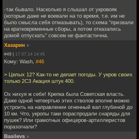
-так бывало. Насколько я слышал от укровояк
(которые даже не воевали на то время, т.е. им не
было смысла себя отмазывать), то схема "призвали
на кратковременные сборы, а потом отказались
домой отпускать" совсем не фантастична.
Хазарин
»
#49 |
17.07.14 14:45
Кому: Wash,
#46
> Целых 12? Как-то не делает погоды. У укров своих
только 2С3 Акация штук 400.
Ох нихуя ж себе! Крепка была Советская власть.
Даже одной четвертью этих стволов вполне можно
устроить на направлении огненный вал глубиной до
10 км. Что, укропы таки пораспродали снаряды для
пушек? Или грамотных офицеров-артиллеристов
поразогнали?
Basilevs
»