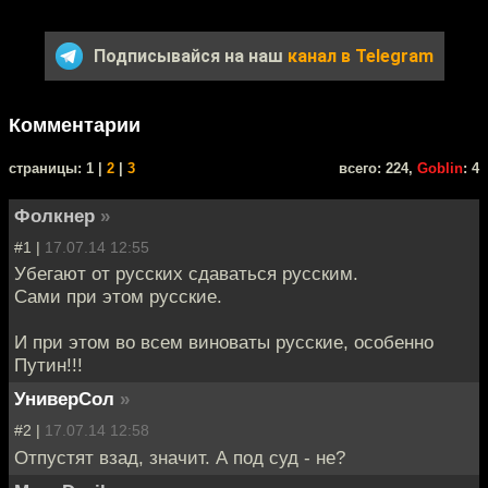
Подписывайся на наш
канал в Telegram
Комментарии
cтраницы: 1 |
2
|
3
всего: 224,
Goblin
: 4
Фолкнер
»
#1 |
17.07.14 12:55
Убегают от русских сдаваться русским.
Сами при этом русские.
И при этом во всем виноваты русские, особенно
Путин!!!
УниверСол
»
#2 |
17.07.14 12:58
Отпустят взад, значит. А под суд - не?