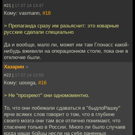
#21 |
17.07.14 13:47
Кому: vasmann,
#18
> Пропаганда сразу им разьяснит: это коварные
русские сделали специально
Да и вообще, мало ли, может им там Глонасс какой-
нибудь вживили на операционном столе, пока они в
отключке были.
Хазарин
»
#22 |
17.07.14 13:50
Кому: uosega,
#16
> Не "прозреют" они одномоментно.
То, что они побежали сдаваться в "быдлоРашку"
ярче всяких слов говорит о том, что в глубине
своего мозга они там все отлично понимают, что
спасение только в России. Много ли было случаев
когда наши бойцы несли на себе раненных