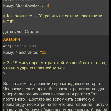
Кому: MoonDevilzzz,
#3
> Как один все , - "Стрелять не хотели , заставили ,
и.т.д".
дотянулся Сталин
Хазарин
»
#27 |
17.07.14 14:00
Кому: Nanotraktor,
#23
> За 15 минут просмотра такой мощный поток говна,
что не мудрено и захлебнуться.
>
Вот на этом-то укропские пропагандоны и погорят.
Человеку нельзя врать бесконечно, рано или поздно
у нормального человека включается регистр "от
противного". Достаточно вспомнить советскую
пропаганду, несмотря на то, что она говорила чистую
правду, но "чернухи"было непомерно много. У людей