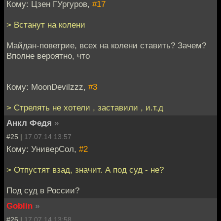
Кому: Цзен ГУргуров,
#17
> Встанут на колени
Майдан-поветрие, всех на колени ставить? Зачем?
Вполне вероятно, что
Кому: MoonDevilzzz,
#3
> Стрелять не хотели , заставили , и.т.д
Анкл Федя
»
#25 |
17.07.14 13:57
Кому: УниверСол,
#2
> Отпустят взад, значит. А под суд - не?
Под суд в России?
Goblin
»
#26 |
17.07.14 13:58