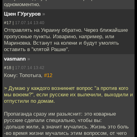
одномоментно.
Цзен ГУргуров
»
#17 |
17.07.14 13:40
Отправлять на Украину обратно. Через ближайшие
пропускные пункты. Изварино, например, или
Мариновка. Встанут на колени и будут умолять
оставить в "клятой Рашке".
vasmann
»
#18 |
17.07.14 13:42
Кому: Топотыга,
#12
> Думаю у каждого возникнет вопрос "а против кого
мы воюем?", если русские их вылечили, выходили и
отпустили по домам.
Пропаганда сразу им разьяснит: это коварные
русские сделали специально, чтобы вы:
-дольше жили, а значит мучались. Жизнь это боль
-во время жизни мучались этим вопросом, от чего