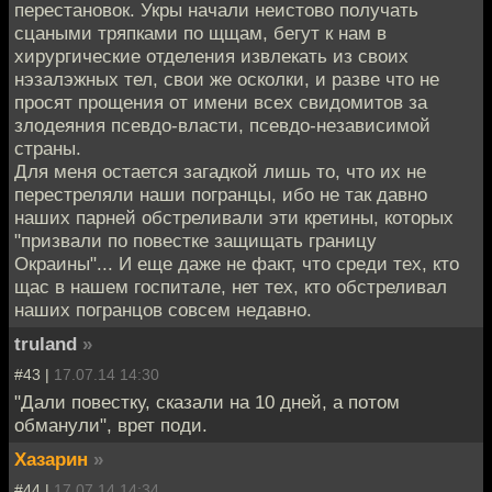
перестановок. Укры начали неистово получать
сцаными тряпками по щщам, бегут к нам в
хирургические отделения извлекать из своих
нэзалэжных тел, свои же осколки, и разве что не
просят прощения от имени всех свидомитов за
злодеяния псевдо-власти, псевдо-независимой
страны.
Для меня остается загадкой лишь то, что их не
перестреляли наши погранцы, ибо не так давно
наших парней обстреливали эти кретины, которых
"призвали по повестке защищать границу
Окраины"... И еще даже не факт, что среди тех, кто
щас в нашем госпитале, нет тех, кто обстреливал
наших погранцов совсем недавно.
truland
»
#43 |
17.07.14 14:30
"Дали повестку, сказали на 10 дней, а потом
обманули", врет поди.
Хазарин
»
#44 |
17.07.14 14:34