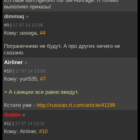
выполнял приказы!
dimmaq
»
#9 |
17.07.14 13:08
Кому: uosega,
#4
Пограничники не будут. А про других ничего не
сказано.
Airliner
»
#10 |
17.07.14 13:09
Кому: yuri535,
#7
> А санкции все равно введут.
Кстати уже -
http://russian.rt.com/article/41199
Goblin
»
#11 |
17.07.14 13:11
Кому: Airliner,
#10