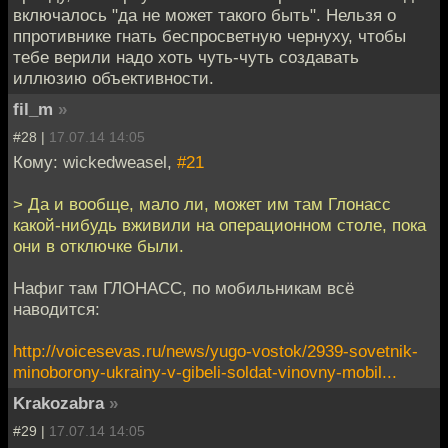
включалось "да не может такого быть". Нельзя о
ппротивнике гнать беспросветную чернуху, чтобы
тебе верили надо хоть чуть-чуть создавать
иллюзию объективности.
fil_m
»
#28 |
17.07.14 14:05
Кому: wickedweasel,
#21
> Да и вообще, мало ли, может им там Глонасс
какой-нибудь вживили на операционном столе, пока
они в отключке были.
Нафиг там ГЛОНАСС, по мобильникам всё
наводится:
http://voicesevas.ru/news/yugo-vostok/2939-sovetnik-
minoborony-ukrainy-v-gibeli-soldat-vinovny-mobil...
Krakozabra
»
#29 |
17.07.14 14:05