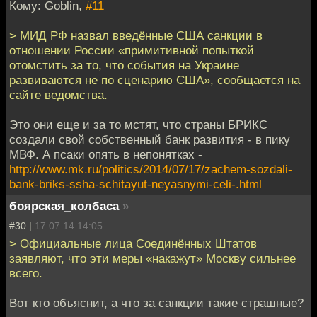
Кому: Goblin,
#11
> МИД РФ назвал введённые США санкции в
отношении России «примитивной попыткой
отомстить за то, что события на Украине
развиваются не по сценарию США», сообщается на
сайте ведомства.
Это они еще и за то мстят, что страны БРИКС
создали свой собственный банк развития - в пику
МВФ. А псаки опять в непонятках -
http://www.mk.ru/politics/2014/07/17/zachem-sozdali-
bank-briks-ssha-schitayut-neyasnymi-celi-.html
боярская_колбаса
»
#30 |
17.07.14 14:05
> Официальные лица Соединённых Штатов
заявляют, что эти меры «накажут» Москву сильнее
всего.
Вот кто объяснит, а что за санкции такие страшные?