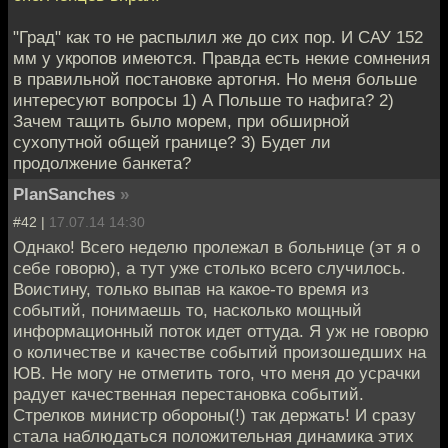
"Град" как то не распылил же до сих пор. И САУ 152
мм у укропов имеются. Правда есть некие сомнения
в правильной постановке артогня. Но меня больше
интересуют вопросы 1) А Польше то нафига? 2)
Зачем тащить было морем, при обширной
сухопутной общей границе? 3) Будет ли
продолжение банкета?
PlanSanches
»
#42 |
17.07.14 14:30
Однако! Всего неделю пролежал в больнице (эт я о
себе говорю), а тут уже столько всего случилось.
Воистину, только выпав на какое-то время из
событий, понимаешь то, насколько мощный
информационный поток идет оттуда. Я уж не говорю
о количестве и качестве событий произошедших на
ЮВ. Не могу не отметить того, что меня до усрачки
радует качественная перестановка событий.
Стрелков министр обороны(!) так держать! И сразу
стала наблюдаться положительная динамика этих