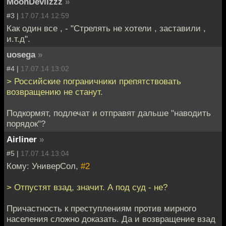
MoonDevilzzz
»
#3 |
17.07.14 12:59
Как один все , - "Стрелять не хотели , заставили ,
и.т.д".
uosega
»
#4 |
17.07.14 13:02
> Российские пограничники препятствовать
возвращению не станут.
Подкормят, подлечат и отправят дальше "наводить
порядок"?
Airliner
»
#5 |
17.07.14 13:04
Кому: УниверСол,
#2
> Отпустят взад, значит. А под суд - не?
Причастность к преступлениям против мирного
населения сложно доказать. Да и возвращение взад