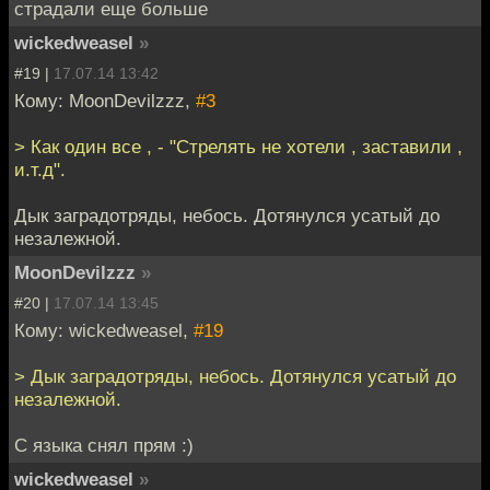
страдали еще больше
wickedweasel
»
#19 |
17.07.14 13:42
Кому: MoonDevilzzz,
#3
> Как один все , - "Стрелять не хотели , заставили ,
и.т.д".
Дык заградотряды, небось. Дотянулся усатый до
незалежной.
MoonDevilzzz
»
#20 |
17.07.14 13:45
Кому: wickedweasel,
#19
> Дык заградотряды, небось. Дотянулся усатый до
незалежной.
С языка снял прям :)
wickedweasel
»