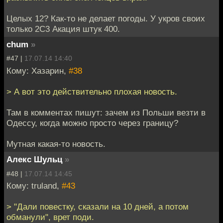
Целых 12? Как-то не делает погоды. У укров своих
только 2С3 Акация штук 400.
chum
»
#47 |
17.07.14 14:40
Кому: Хазарин,
#38
> А вот это действительно плохая новость.
Там в комментах пишут: зачем из Польши везти в
Одессу, когда можно просто через границу?
Мутная какая-то новость.
Алекс Шульц
»
#48 |
17.07.14 14:45
Кому: truland,
#43
> "Дали повестку, сказали на 10 дней, а потом
обманули", врет поди.