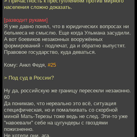
> Причастность к преступлениям против мирного
населения сложно доказать.
[разводит руками]
Я уже давно понял, что в юридических вопросах ни
бельмеса не смыслю. Еще когда Ульмана засудили.
А вот боевиков незаконных вооружённых
формирований - подлечат, да и обратно выпустят.
Правовое государство, куда деваться.
Кому: Анкл Федя,
#25
> Под суд в России?
Ну да, российскую же границу пересекли незаконно.
60
Да понимаю, что нереально это всё, ситуация
специфическая, но и помалкивать со скорбной
миной Мать-Терезы тоже ведь не след. Эти-то уже
"навоевали" себе на цугундеры с гвоздями
пожизненно.
Не хотели они, ага.