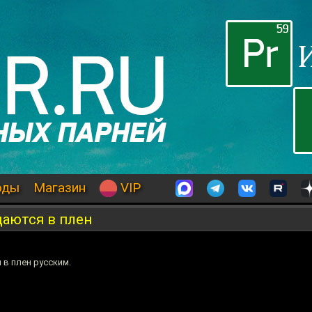
оды
Магазин
VIP
аются в плен
 в плен русским.