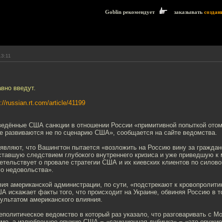
Goblin рекомендует
заказывать
создан
13:11
авно введут.
p://russian.rt.com/article/41199
едённые США санкции в отношении России «примитивной попыткой отомс
не развиваются не по сценарию США», сообщается на сайте ведомства.
являют, что Вашингтон пытается «возложить на Россию вину за граждан
 ставшую следствием глубокого внутреннего кризиса и уже приведшую к
етельствует о провале стратегии США и их киевских клиентов по сило
го недовольства».
вия американской администрации, по сути, «подстрекают к кровопролити
 искажает факты того, что происходит на Украине, обвиняя Россию в т
ультатом американского влияния.
политическое ведомство в который раз указало, что разговаривать с М
имо, а излюбленное оружие США − «санкционная дубинка» − «это оружи