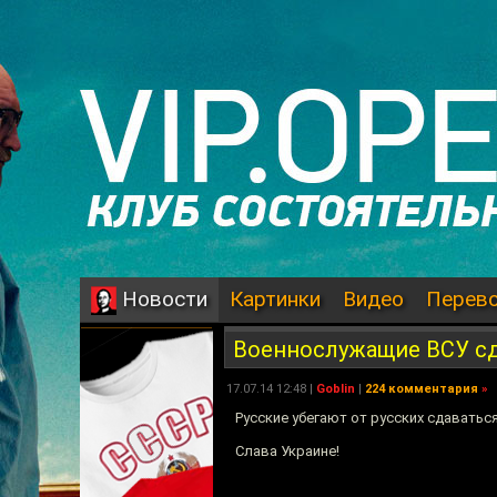
Картинки
Видео
Перев
Новости
Военнослужащие ВСУ сд
17.07.14 12:48 |
Goblin
|
224 комментария
»
Русские убегают от русских сдаваться
Слава Украине!