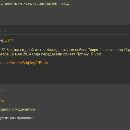
"Стрелять не хотели , заставили , и.т.д".
19:14
rd,
#153
 72 бригады (одной из тех бригад которые сейчас "варят" в котле под Са
угаре 16 мая 2014 года передавали привет Путину. R vott
ube.com/watch?v=jJwy1IBirUs
19:14
45
 удалили модераторы
десят раз пришлют