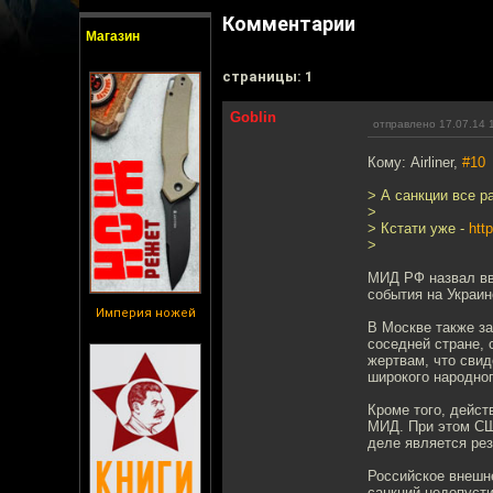
Комментарии
Магазин
cтраницы: 1
Goblin
отправлено 17.07.14 
Кому: Airliner,
#10
> А санкции все р
>
> Кстати уже -
htt
>
МИД РФ назвал вв
события на Украи
Империя ножей
В Москве также за
соседней стране,
жертвам, что свид
широкого народно
Кроме того, дейст
МИД. При этом США
деле является рез
Российское внешне
санкций недопуст