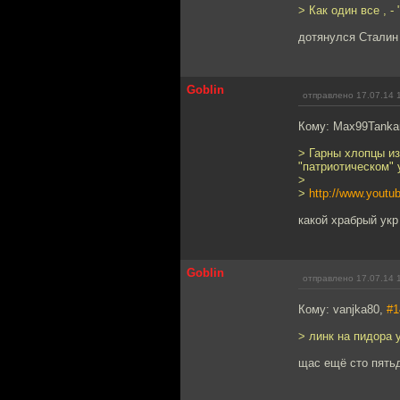
> Как один все , - 
дотянулся Сталин
Goblin
отправлено 17.07.14 
Кому: Max99Tanka
> Гарны хлопцы из
"патриотическом" 
>
>
http://www.yout
какой храбрый укр
Goblin
отправлено 17.07.14 
Кому: vanjka80,
#1
> линк на пидора
щас ещё сто пять