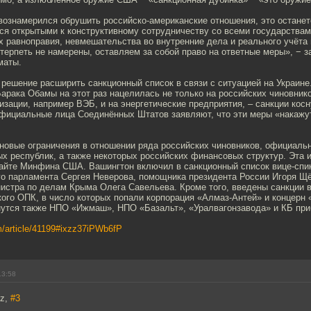
ознамерился обрушить российско-американские отношения, это останетс
я открытыми к конструктивному сотрудничеству со всеми государствами
 равноправия, невмешательства во внутренние дела и реального учёта 
терпеть не намерены, оставляем за собой право на ответные меры», − 
маты.
решение расширить санкционный список в связи с ситуацией на Украин
рака Обамы на этот раз нацелилась не только на российских чиновнико
зации, например ВЭБ, и на энергетические предприятия, – санкции кос
Официальные лица Соединённых Штатов заявляют, что эти меры «накажу
новые ограничения в отношении ряда российских чиновников, официаль
ых республик, а также некоторых российских финансовых структур. Эта
сайте Минфина США. Вашингтон включил в санкционный список вице-спи
го парламента Сергея Неверова, помощника президента России Игоря Щё
истра по делам Крыма Олега Савельева. Кроме того, введены санкции 
ого ОПК, в число которых попали корпорация «Алмаз-Антей» и концерн
утся также НПО «Ижмаш», НПО «Базальт», «Уралвагонзавода» и КБ при
om/article/41199#ixzz37iPWb6fP
13:58
zz,
#3