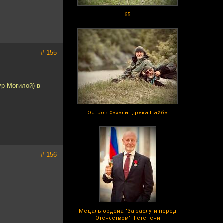
65
# 155
ур-Могилой) в
Остров Сахалин, река Найба
# 156
Медаль ордена "За заслуги перед
Отечеством" II степени