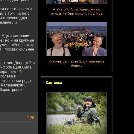
я на его совести.
Атака БПЛА на Геленджик и
, в том числе с
открытие Ормузского пролива
интересов друг
заключили
е. Администрация
в, но и на крупные
нулись «Роснефти»
т» Москву сильнее
Клеопатра, часть 2: финансовое
ных лиц Донецкой и
болото
 информация была
кера нижней
голева и
в отношении ряда
Картинки
 «Калашников».
боростроения.
# 26