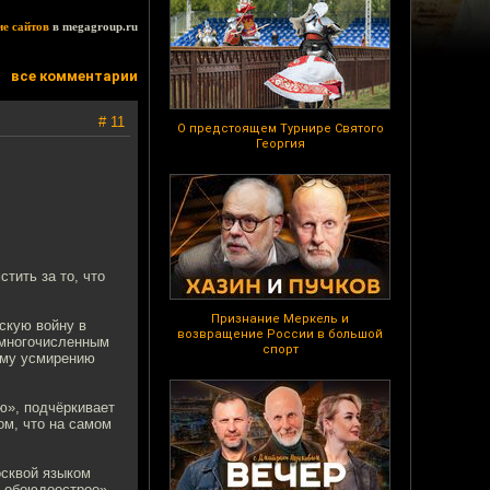
ие сайтов
в megagroup.ru
все комментарии
# 11
О предстоящем Турнире Святого
Георгия
тить за то, что
Признание Меркель и
скую войну в
возвращение России в большой
 многочисленным
спорт
вому усмирению
ю», подчёркивает
ом, что на самом
осквой языком
е обоюдоострое».