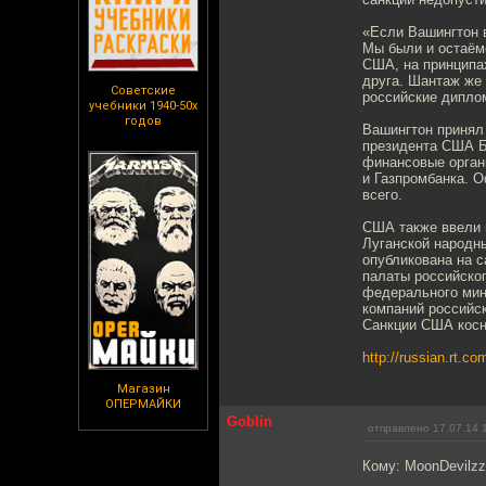
«Если Вашингтон в
Мы были и остаёмс
США, на принципах
друга. Шантаж же 
Советские
российские дипло
учебники 1940-50х
годов
Вашингтон принял 
президента США Ба
финансовые органи
и Газпромбанка. 
всего.
США также ввели 
Луганской народн
опубликована на 
палаты российско
федерального мин
компаний российск
Санкции США косн
http://russian.rt.c
Магазин
ОПЕРМАЙКИ
Goblin
отправлено 17.07.14 
Кому: MoonDevilz