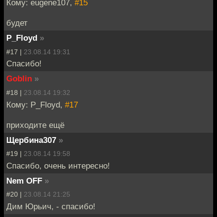
Кому: eugene107,
#15
будет
P_Floyd
»
#17 |
23.08.14 19:31
Спасибо!
Goblin
»
#18 |
23.08.14 19:32
Кому: P_Floyd,
#17
приходите ещё
Щербина307
»
#19 |
23.08.14 19:58
Спасибо, очень интересно!
Nem OFF
»
#20 |
23.08.14 21:25
Дим Юрьич, - спасибо!