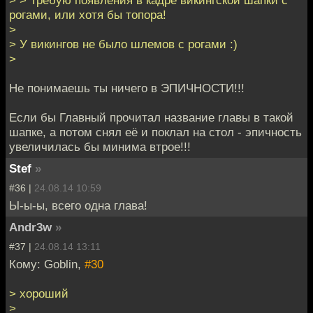
рогами, или хотя бы топора!
>
> У викингов не было шлемов с рогами :)
>
Не понимаешь ты ничего в ЭПИЧНОСТИ!!!
Если бы Главный прочитал название главы в такой
шапке, а потом снял её и поклал на стол - эпичность
увеличилась бы минима втрое!!!
Stef
»
#36 |
24.08.14 10:59
Ы-ы-ы, всего одна глава!
Andr3w
»
#37 |
24.08.14 13:11
Кому: Goblin,
#30
> хороший
>