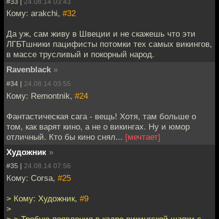
#33 |
24.08.14 03:43
Кому: arakchi,
#32
Да уж, сам живу в Швеции и не скажешь что эти
ЛГБТшники пацифисты потомки тех самых викингов,
в массе трусливый и покорный народ.
Ravenblack
»
#34 |
24.08.14 03:55
Кому: Remontnik,
#24
Фантастическая сага - вещь! Хотя, там больше о
том, как варят кино, а не о викингах. Ну и юмор
отличный. Кто бы кино снял...
[мечтает]
Художник
»
#35 |
24.08.14 07:56
Кому: Corsa,
#25
> Кому: Художник,
#9
>
> > Требую появления в кадре викингской шапки с