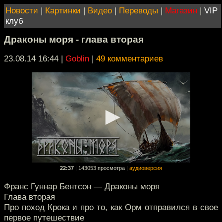
Новости
|
Картинки
|
Видео
|
Переводы
|
Магазин
|
VIP
клуб
Драконы моря - глава вторая
23.08.14 16:44
|
Goblin
|
49 комментариев
22:37
|
143053 просмотра
|
аудиоверсия
Франс Гуннар Бентсон — Драконы моря
Глава вторая
Про поход Крока и про то, как Орм отправился в свое
первое путешествие