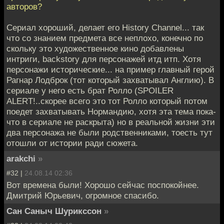
авторов?
Сериал хороший, делает его History Channel... так
что со знанием предмета все неплохо, конечно по
скольку это художественное кино добавлены
интриги, backstory для персонажей итд итп. Хотя
персонажи исторические... на пример главный герой
Рагнар Лодброк (тот который захватывал Англию). В
сериале у него есть брат Ролло (SPOILER
ALERT!..скорее всего это тот Ролло который потом
поедет захватывать Нормандию, хотя эта тема пока-
что в сериале не раскрыта) но в реальной жизни эти
два персонажа не были родственниками, тоесть тут
отошли от истории ради сюжета.
arakchi
»
#32 |
24.08.14 02:36
Вот времена были! Хорошо сейчас поспокойнее.
Дмитрий Юрьевич, огромное спасибо.
Сан Саныч Шурикссон
»