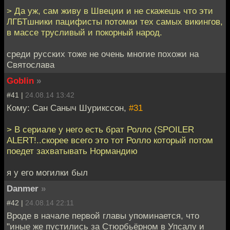
> Да уж, сам живу в Швеции и не скажешь что эти
ЛГБТшники пацифисты потомки тех самых викингов,
в массе трусливый и покорный народ.
среди русских тоже не очень многие похожи на
Святослава
Goblin
»
#41 |
24.08.14 13:42
Кому: Сан Саныч Шурикссон,
#31
> В сериале у него есть брат Ролло (SPOILER
ALERT!..скорее всего это тот Ролло который потом
поедет захватывать Нормандию
я у его могилки был
Danmer
»
#42 |
24.08.14 22:11
Вроде в начале первой главы упоминается, что
"иные же пустились за Стюрбьёрном в Упсалу и