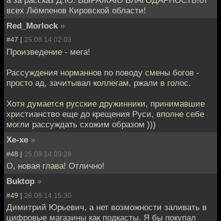
а за рассказ Д.Ю. ВЫРАЖАЮ БЛАГОДАРНОСТЬ!от
всех Лю́мпенов Кировской области!
Red_Morlock
»
#47 |
25.08.14 02:03
Произведение - мега!
Рассуждения норманнов по поводу смены богов -
просто ад, зачитывал коллегам, ржали в голос.
Хотя думается русские дружинники, принимавшие
христианство еще до крещения Руси, вполне себе
могли рассуждать схожим образом )))
Хе-хе
»
#48 |
25.08.14 09:28
О, новая глава! Отлично!
Buktop
»
#49 |
26.08.14 15:30
Димитрий Юрьевич, а нет возможности заливать в
цифровые магазины как подкасты. Я бы покупал