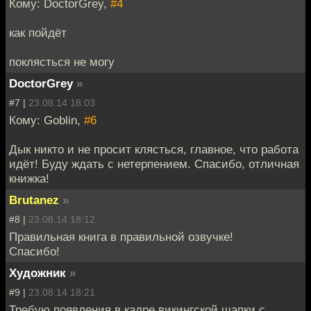
Кому: DoctorGrey,
#4
как пойдёт
поклясться не могу
DoctorGrey
»
#7 |
23.08.14 18:03
Кому: Goblin,
#6
Дык никто и не просит клясться, главное, что работа
идёт! Буду ждать с нетерпением. Спасибо, отличная
книжка!
Brutanez
»
#8 |
23.08.14 18:12
Правильная книга в правильной озвучке!
Спасибо!
Художник
»
#9 |
23.08.14 18:21
Требую появления в кадре викингской шапки с