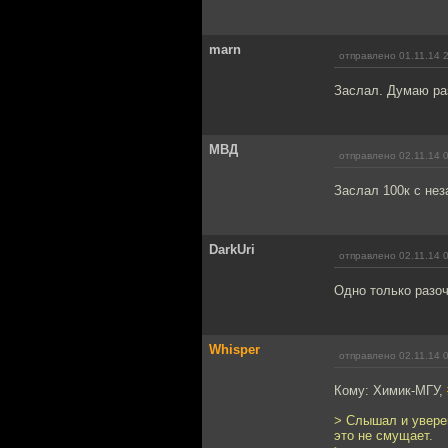
marn
отправлено 01.11.14 
Заслал. Думаю раз
МВД
отправлено 02.11.14 
Заслал 100к с нез
DarkUri
отправлено 02.11.14 
Одно только разоч
Whisper
отправлено 02.11.14 
Кому: Химик-МГУ,
> Слышал и уверен,
это не смущает.