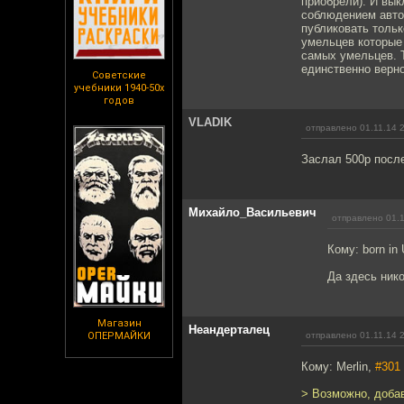
приобрели). И вык
соблюдением автор
публиковать тольк
умельцев которые 
самых умельцев. Т
единственно верн
Советские
учебники 1940-50х
годов
VLADIK
отправлено 01.11.14 
Заслал 500р посл
Михайло_Васильевич
отправлено 01.1
Кому: bоrn i
Да здесь ник
Магазин
Неандерталец
ОПЕРМАЙКИ
отправлено 01.11.14 
Кому: Merlin,
#301
> Возможно, доба