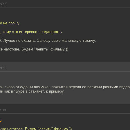
05:38
го не прошу
, кому это интересно - поддержать
й. Лучше не сказать. Заношу свою маленькую тысячу.
е наготове. Будем "лепить" фильму ))
09:53
как скоро откуда ни возьмись появится версия со всякими разными видео
и как в "Буре в стакане", к примеру.
11:13
5
уже наготове. Будем "лепить" фильму ))