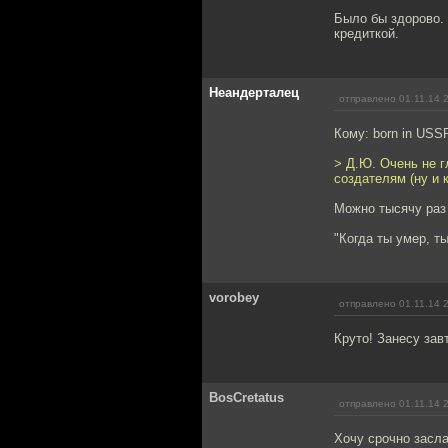
Было бы здорово. 
кредиткой.
Неандерталец
отправлено 01.11.14 
Кому: bоrn in USS
> Д.Ю. Очень не г
создателям (ну и 
Можно тысячу раз 
"Когда ты умер, т
vorobey
отправлено 01.11.14 
Круто! Занесу зав
BosCretatus
отправлено 01.11.14 
Хочу срочно засла