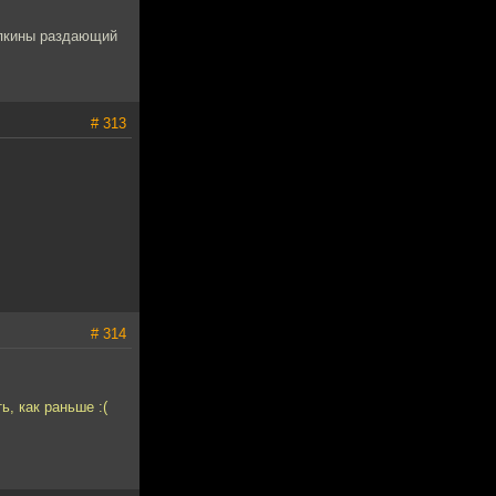
Пупкины раздающий
# 313
# 314
ь, как раньше :(