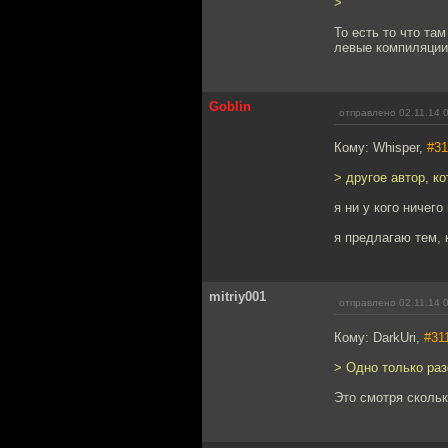
>
То есть то что та
левые компиляции,
Goblin
отправлено 02.11.14 
Кому: Whisper,
#31
> другое автор, ко
я ни у кого ничего
я предлагаю тем, 
mitriy001
отправлено 02.11.14 
Кому: DarkUri,
#31
> Одно только раз
Это смотря скольк