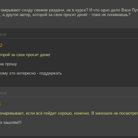
м закрывают сходу свежие раздачи, не в курсе? И что одно дело Васи 
 а другое автор, которой за свое просит денег - тоже не понимаешь?
00:55
2
торой за свое просит денег
 не прошу
кому это интересно - поддержать
05:18
1
очаровывает, если всё пойдет хорошо, конечно. В кинозале не посмотрет
о зашлём!!!