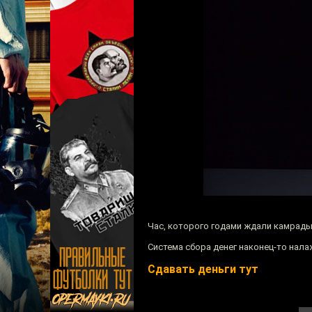
Час, которого годами ждали камрады,
Система сбора денег наконец-то нала
Сдавать деньги тут