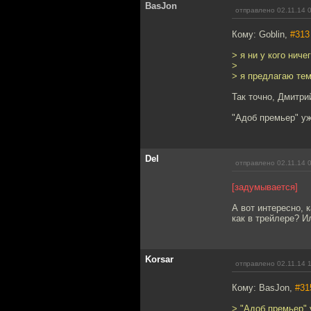
BasJon
отправлено 02.11.14 
Кому: Goblin,
#313
> я ни у кого ниче
>
> я предлагаю тем
Так точно, Дмитри
"Адоб премьер" уж
Del
отправлено 02.11.14 
[задумывается]
А вот интересно, 
как в трейлере? Ил
Korsar
отправлено 02.11.14 
Кому: BasJon,
#31
> "Адоб премьер" 