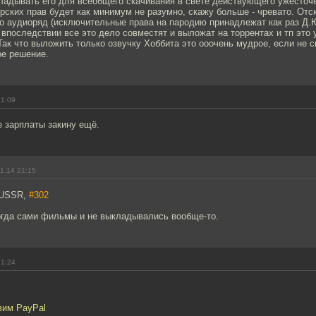
ладывать его для всеобщего скачивания в свете действующего ужесточе
ских прав будет как минимум не разумно, скажу больше - чревато. От
о аудиоряд (исключительные права на пародию принадлежат как раз Д.Ю
впоследствии все это дело совместят и выложат на торрентах и тп это
ак что выложить только озвучку Хоббита это ооочень мудрое, если не с
ое решение.
21:09
е зарплаты закину ещё.
1.14 21:15
n USSR,
#302
огда сами фильмы и не выкладывались вообще-то.
21:24
вим PayPal