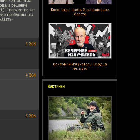
ния контроля за
сюда и решение
.). Творчество же
Клеопатра, часть 2: финансовое
 уже проблемы тех
болото
казать-
# 303
Вечерний Излучатель: Сердца
четырех
# 304
Картинки
# 305