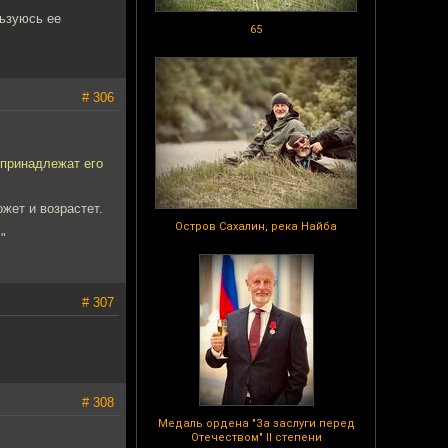
льзуюсь ее
65
# 306
 принадлежат его
жет и возрастет.
Остров Сахалин, река Найба
"
# 307
# 308
Медаль ордена "За заслуги перед
Отечеством" II степени