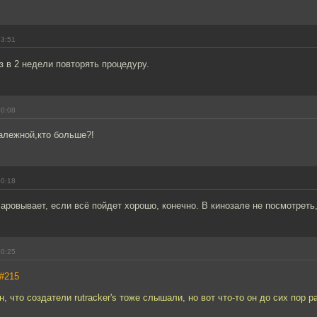
23:51
 в 2 недели повторять процедуру.
00:08
алежной,кто больше?!
00:18
аровывает, если всё пойдет хорошо, конечно. В кинозале не посмотреть,
00:25
#215
 что создатели rutracker's тоже слышали, но вот что-то он до сих пор р