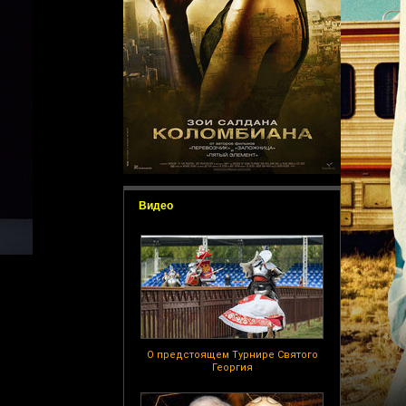
Видео
О предстоящем Турнире Святого
Георгия