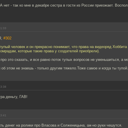
А нет - так ко мне в декабре сестра в гости из России приезжает. Воспо
21:33
R,
#302
лупый человек и он прекрасно понимает, что права на видеоряд Хоббита
комрадам, которые такие права у создателей приобрели).
про это сказать, и все равно поток тупых вопросов не уменьшиться, а мо
ы об этом не знаешь - только другим тяжело.Тоже самое и когда ты тупой.
23:38
тра деньгу, ГАВ!
23:41
ть денег на ролики про Власова и Солженицына, аж-но руки чешутся.