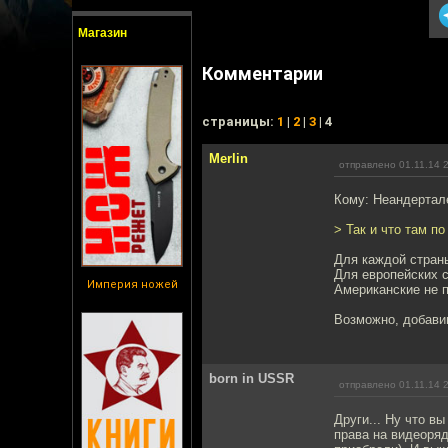
Магазин
Комментарии
cтраницы:
1
|
2
|
3
| 4
Merlin
отправлено 01.11.14 
Кому: Неандертал
> Так и что там п
Для каждой стран
Для европейских с
Империя ножей
Американские не 
Возможно, добавим
bоrn in USSR
отправлено 01.11.14 
Други... Ну что в
права на видеоряд