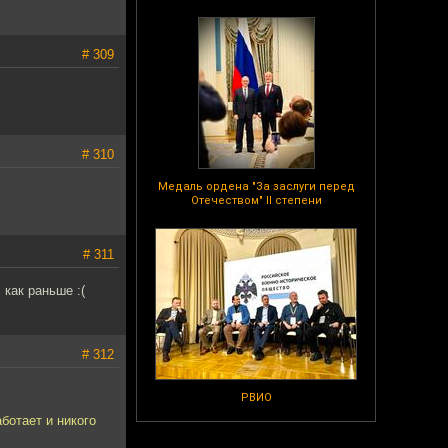
# 309
# 310
Медаль ордена "За заслуги перед
Отечеством" II степени
# 311
 как раньше :(
# 312
РВИО
аботает и никого