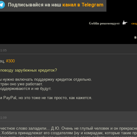
Подписывайся на наш
канал в Telegram
Goblin рекомендует
соз
в
21:05
ец,
#300
о поводу зарубежных кредиток?
ы нужно включать поддержку кредиток отдельно.
тран оно уже работает.
поддерживаются и не будут.
 PayPal, но это тоже не так просто, как кажется.
21:09
ы честное слово заладили... Д.Ю. Очень не глупый человек и он прекрасн
 Хоббита принадлежат его создателям (ну и комрадам, которые такие пр