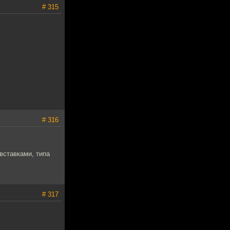
# 315
# 316
вставками, типа
# 317