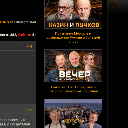
дать сайт
в megagroup.ru
Признание Меркель и
сего: 382,
Goblin
: 41
возвращение России в большой
спорт
# 301
Атака БПЛА на Геленджик и
открытие Ормузского пролива
# 302
о понимает, что
ава у создателей