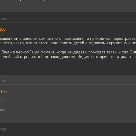
17:48
100
вышенный в районах компактного проживания, и приходится перестрахов
ности, но то, что от этого надо валить детей с муляжами оружия мне не
"Люди в черном" был момент, когда кандидаты проходят тесты и Уил См
колебаний стреляет в 9-летнюю девочку. Видимо так принято, стрелять
17:50
#105
ен?
ит?
17:50