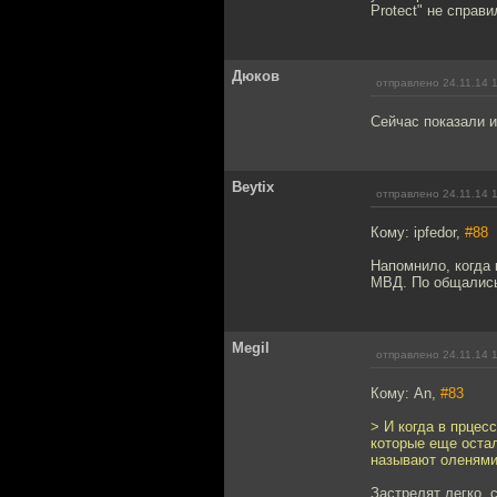
Protect" не справи
Дюков
отправлено 24.11.14 
Сейчас показали и
Beytix
отправлено 24.11.14 
Кому: ipfedor,
#88
Напомнило, когда 
МВД. По общалис
Megil
отправлено 24.11.14 
Кому: An,
#83
> И когда в прцес
которые еще остал
называют оленями и 
Застрелят легко, 