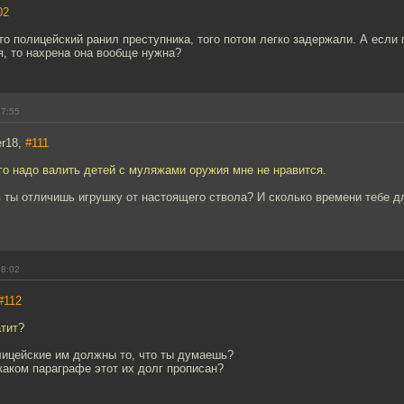
02
то полицейский ранил преступника, того потом легко задержали. А если
я, то нахрена она вообще нужна?
17:55
er18,
#111
того надо валить детей с муляжами оружия мне не нравится.
 ты отличишь игрушку от настоящего ствола? И сколько времени тебе д
18:02
#112
атит?
лицейские им должны то, что ты думаешь?
 каком параграфе этот их долг прописан?