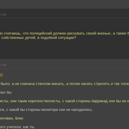
17:36
о считаешь, что полицейский должен рисковать своей жизнью, а также 
ч. собственных детей, в подобной ситуации?
17:43
02
было, а не сначала стволом махать, а потом начать стрелять и так толк
пал бы.
исты, они такие короткостволисты, с какой стороны баррикад они бы ни 
ги, с какой бы стороны монитора они не находились.
интовки, блин
ого учителя, как ты.