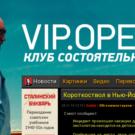
Картинки
Видео
Перев
Новости
Короткоствол в Нью-Й
24.11.14 12:15 |
Goblin
|
386 комментариев
»
С мест сообщают:
Инцидент произошел накануне дн
пистолетом находится на детско
Прибывшие на место двое сот