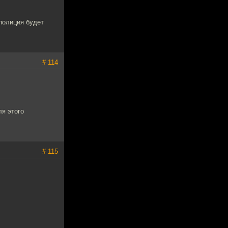
 полиция будет
# 114
ля этого
# 115