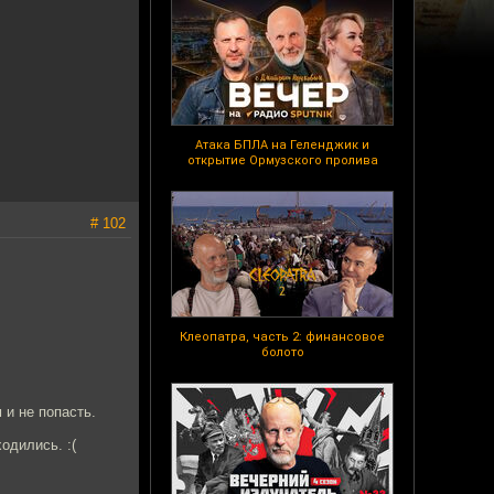
Атака БПЛА на Геленджик и
открытие Ормузского пролива
# 102
Клеопатра, часть 2: финансовое
болото
 и не попасть.
одились. :(