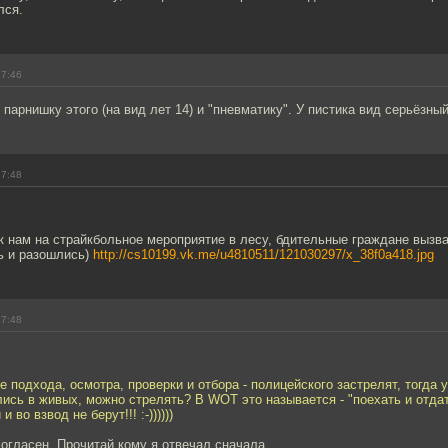
лся.
17:46
 парнишку этого (на вид лет 14) и "пневматику". У пистика вид серьёзный
17:48
к нам на страйкбольное мероприятие в лесу, бдительные граждане вызв
ь и разошлись)
http://cs10199.vk.me/u4810511/121030297/x_38f0a418.jpg
17:48
се подхода, осмотра, проверки и отбора - полицейского застрелят, тогда 
ись в живых, можно стрелять? В WOT это называется - "поехать и отдат
во взвод не берут!!! :-))))))
согласен. Прочитай кому я отвечал сначала.