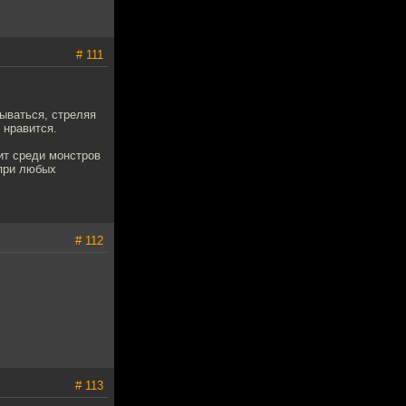
# 111
ываться, стреляя
 нравится.
ит среди монстров
 при любых
# 112
# 113