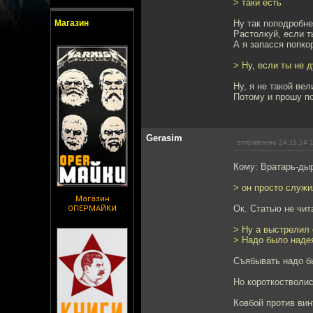
> таки есть
Магазин
Ну так поподробне
Растолкуй, если т
А я запасся попко
> Ну, если ты не 
Ну, я не такой вел
Потому и прошу п
Gerasim
отправлено 24.11.14 
Кому: Вратарь-ды
> он просто служ
Магазин
Ок. Статью не чит
ОПЕРМАЙКИ
> Ну а выстрелил 
> Надо было надея
Съябывать надо бы
Но короткостволис
Ковбой против вин