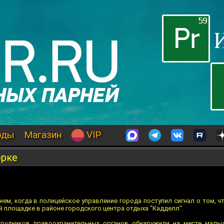
оды
Магазин
VIP
орке
ем, когда в полицейское управление города поступил сигнал о том, ч
й площадке в районе городского центра отдыха "Кадделл".
рудников правоохранительных органов обнаружили на месте мальч