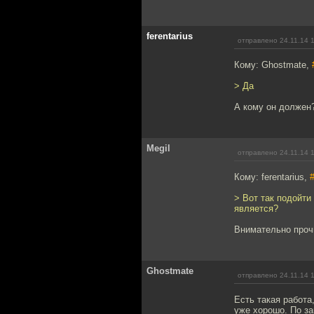
ferentarius
отправлено 24.11.14 
Кому: Ghostmate,
> Да
А кому он должен
Megil
отправлено 24.11.14 
Кому: ferentarius,
> Вот так подойти
является?
Внимательно прочи
Ghostmate
отправлено 24.11.14 
Есть такая работа
уже хорошо. По за