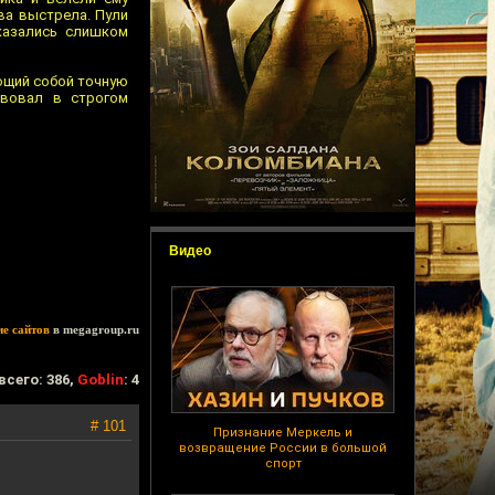
два выстрела. Пули
оказались слишком
яющий собой точную
твовал в строгом
Видео
ие сайтов
в megagroup.ru
всего: 386,
Goblin
: 4
# 101
Признание Меркель и
возвращение России в большой
спорт