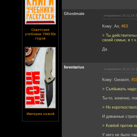
Ghostmate
отправлено 24.11.14 
Кому: An,
#63
Советские
учебники 1940-50х
> Ты действительн
годов
своей семьи, в т.
Да.
ferentarius
отправлено 24.11.14 
Кому: Gerasim,
#1
> Съябывать надо 
Ты-то, конечно, по
> Но короткоствол
Империя ножей
И диванные страте
> Ковбой против в
У него не было так