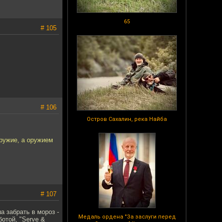
65
# 105
# 106
Остров Сахалин, река Найба
оружие, а оружием
# 107
а забрать в мороз -
Медаль ордена "За заслуги перед
отой, "Serve &