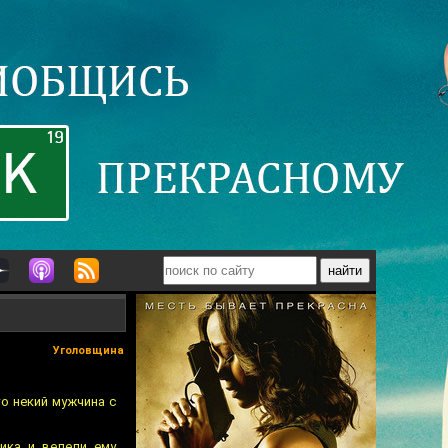
Уголовщина
то некий мужчина с
ика и велели ему