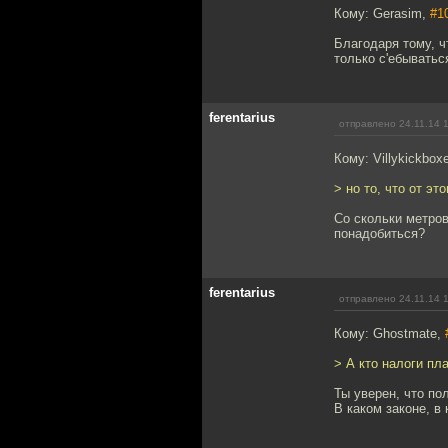
Кому: Gerasim,
#1
Благодаря тому, ч
только с'ебыватьс
ferentarius
отправлено 24.11.14 
Кому: Villykickbox
> но то, что от э
Со скольки метров
понадобиться?
ferentarius
отправлено 24.11.14 
Кому: Ghostmate,
> А кто налоги пл
Ты уверен, что по
В каком законе, в