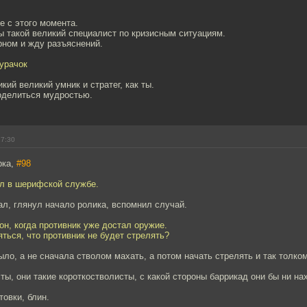
е с этого момента.
ы такой великий специалист по кризисным ситуациям.
рном и жду разъяснений.
дурачок
икий великий умник и стратег, как ты.
оделиться мудростью.
17:30
рка,
#98
ил в шерифской службе.
ал, глянул начало ролика, вспомнил случай.
он, когда противник уже достал оружие.
ться, что противник не будет стрелять?
ло, а не сначала стволом махать, а потом начать стрелять и так толком
ты, они такие короткостволисты, с какой стороны баррикад они бы ни нах
товки, блин.