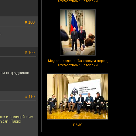
Отечеством" II степени
# 108
.
# 109
Медаль ордена "За заслуги перед
Отечеством" II степени
али сотрудников
# 110
уже и полицейским,
ься". Таких
РВИО