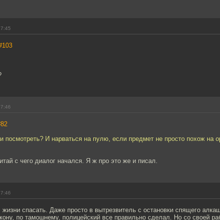
17:45
#103
?
17:46
#82
 и посмотреть? И нарваться на пулю, если предмет не просто похож на 
тай с чего диалог начался. Я ж про это же и писал.
17:46
, жизни спасать. Даже просто в вытрезвитель с остановки спящего алкаш
кону, по тамошнему, полицейский все правильно сделал. Но со своей раб