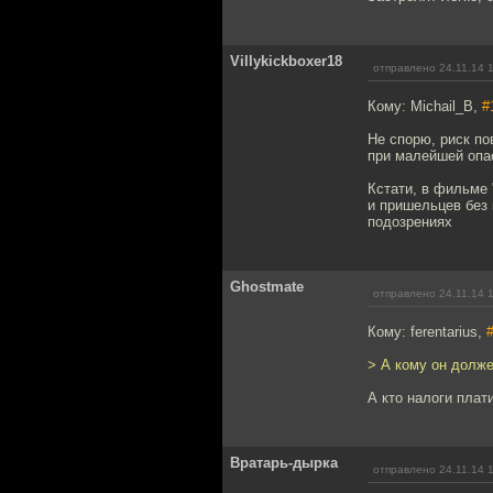
Villykickboxer18
отправлено 24.11.14 
Кому: Michail_B,
#
Не спорю, риск по
при малейшей опас
Кстати, в фильме 
и пришельцев без 
подозрениях
Ghostmate
отправлено 24.11.14 
Кому: ferentarius,
> А кому он долж
А кто налоги плат
Вратарь-дырка
отправлено 24.11.14 