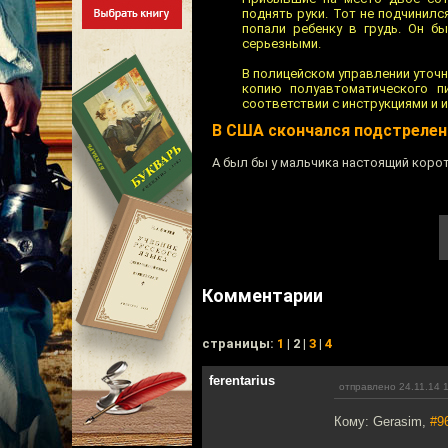
поднять руки. Тот не подчинилс
попали ребенку в грудь. Он б
серьезными.
В полицейском управлении уточн
копию полуавтоматического пи
соответствии с инструкциями и 
В США скончался подстрелен
А был бы у мальчика настоящий коро
Комментарии
cтраницы:
1
| 2 |
3
|
4
ferentarius
отправлено 24.11.14 
Кому: Gerasim,
#9