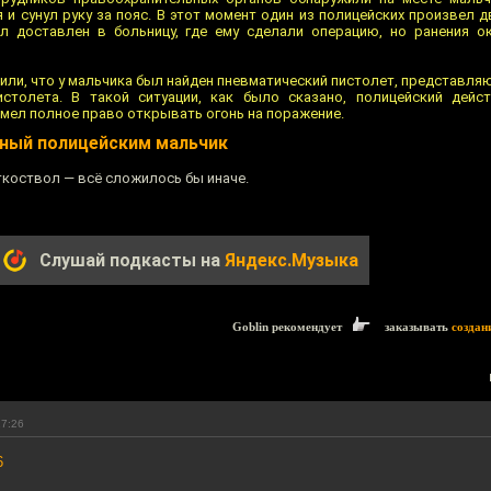
я и сунул руку за пояс. В этот момент один из полицейских произвел 
ыл доставлен в больницу, где ему сделали операцию, но ранения 
или, что у мальчика был найден пневматический пистолет, представл
столета. В такой ситуации, как было сказано, полицейский дейс
имел полное право открывать огонь на поражение.
ный полицейским мальчик
ткоствол — всё сложилось бы иначе.
Слушай подкасты на
Яндекс.Музыка
Goblin рекомендует
заказывать
создан
17:26
6