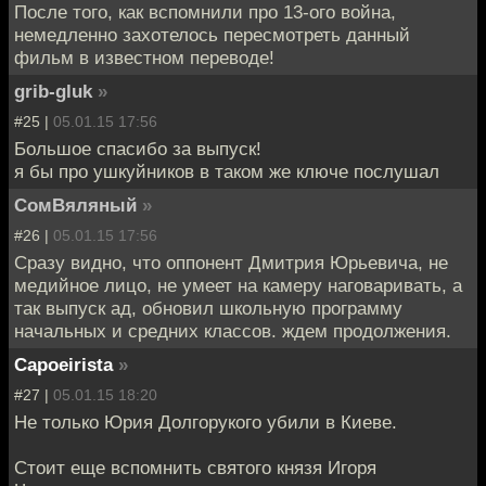
После того, как вспомнили про 13-ого война,
немедленно захотелось пересмотреть данный
фильм в известном переводе!
grib-gluk
»
#25 |
05.01.15 17:56
Большое спасибо за выпуск!
я бы про ушкуйников в таком же ключе послушал
СомВяляный
»
#26 |
05.01.15 17:56
Сразу видно, что оппонент Дмитрия Юрьевича, не
медийное лицо, не умеет на камеру наговаривать, а
так выпуск ад, обновил школьную программу
начальных и средних классов. ждем продолжения.
Capoeirista
»
#27 |
05.01.15 18:20
Не только Юрия Долгорукого убили в Киеве.
Стоит еще вспомнить святого князя Игоря