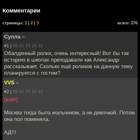
Комментарии
cтраницы: 1 |
2
|
3
всего: 276
Сулла
»
#1 |
05.01.15 15:32
Обалденный ролик, очень интересный! Вот бы так
историю в школах преподавали как Александр
рассказывает. Сколько ещё роликов на данную тему
планируется с гостем?
VVS
»
#2 |
05.01.15 15:33
[воет]
Москва тогда была мальчиком, а не девочкой. Потом
она пол поменяла.
АД!!!