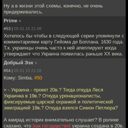
Ну а в жизни этой схемы, конечно, не очень
придерживались.
Prime
»
#53 |
05.01.15 21:08
Хотелось бы чтобы в следующей серии упомянули с
комментариями карту Гийома де Боплана. 1630 года.
Т.к. украинцы очень часто к ней апеллируют когда
утверждают что Украина появилась раньше XX века.
Добрый Ээх
»
#54 |
05.01.15 21:18
Кому: Simba,
#50
> - Украина - проект 20в.? Тогда откуда Леся
Украинка в 19в.? Откуда уронационалисты,
фиксируемые царской охранкой и политической
эмиграцией 19в.? Откуда взялся Симон Петлюра?
А камрад историк внимательно слушает? В ролике
сказано, что
[как государство]
украина создана в 20в.