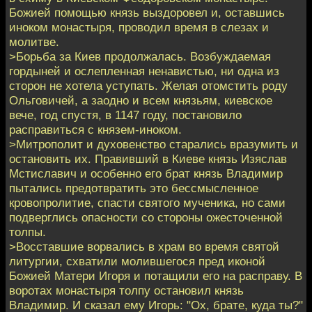
Божией помощью князь выздоровел и, оставшись
иноком монастыря, проводил время в слезах и
молитве.
>Борьба за Киев продолжалась. Возбуждаемая
гордыней и ослепленная ненавистью, ни одна из
сторон не хотела уступать. Желая отомстить роду
Ольговичей, а заодно и всем князьям, киевское
вече, год спустя, в 1147 году, постановило
расправиться с князем-иноком.
>Митрополит и духовенство старались вразумить и
остановить их. Правивший в Киеве князь Изяслав
Мстиславич и особенно его брат князь Владимир
пытались предотвратить это бессмысленное
кровопролитие, спасти святого мученика, но сами
подверглись опасности со стороны ожесточенной
толпы.
>Восставшие ворвались в храм во время святой
литургии, схватили молившегося пред иконой
Божией Матери Игоря и потащили его на расправу. В
воротах монастыря толпу остановил князь
Владимир. И сказал ему Игорь: "Ох, брате, куда ты?"