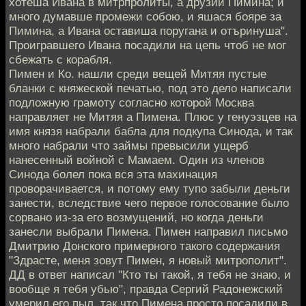
хотеша Ивана в митрпролиты, а друзии Пимина; и
много думавше промежи собою, и яшася бояре за
Пимина, а Ивана оставиша поругана и отъринуша".
Проигравшего Ивана посадили на цепь чтоб не мог
сбежать с корабля.
Пимен и Ко. нашли среди вещей Митяя пустые
бланки с княжеской печатью, под это дело написали
подложную грамоту согласно которой Москва
направляет не Митяя а Пимена. Плюс у генуэзцев на
имя князя набрали бабла для подкупа Синода, и так
много набрали что займы превысили ущерб
нанесенный войной с Мамаем. Один из членов
Синода болел пока вся эта махинация
проворачивается, и потому ему тупо забыли деньги
занести, вследствие чего первое голосование было
сорвано из-за его возмущений, но когда деньги
занесли выбрали Пимена. Пимен направил письмо
Дмитрию Донского примерного такого содержания
"Здрасте, меня зовут Пимен, я новый митрополит".
ДД в ответ написал "Кто ты такой, я тебя не знаю, и
вообще я тебя убью", правда Сергий Радонежский
умерил его пыл, так что Пимена просто посадили в