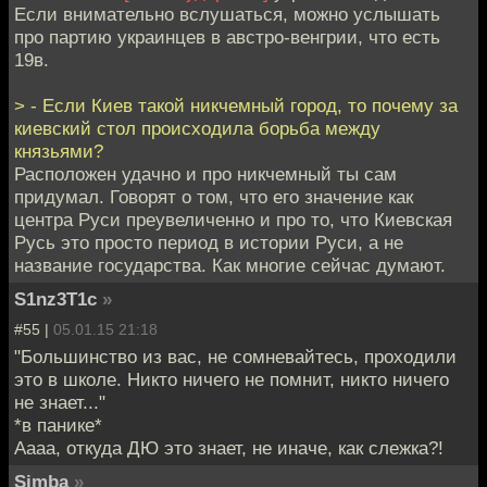
Если внимательно вслушаться, можно услышать
про партию украинцев в австро-венгрии, что есть
19в.
> - Если Киев такой никчемный город, то почему за
киевский стол происходила борьба между
князьями?
Расположен удачно и про никчемный ты сам
придумал. Говорят о том, что его значение как
центра Руси преувеличенно и про то, что Киевская
Русь это просто период в истории Руси, а не
название государства. Как многие сейчас думают.
S1nz3T1c
»
#55 |
05.01.15 21:18
"Большинство из вас, не сомневайтесь, проходили
это в школе. Никто ничего не помнит, никто ничего
не знает..."
*в панике*
Аааа, откуда ДЮ это знает, не иначе, как слежка?!
Simba
»