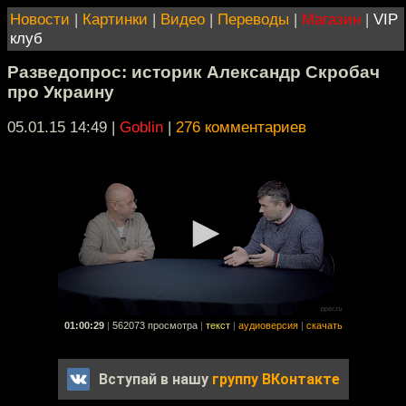
Новости
|
Картинки
|
Видео
|
Переводы
|
Магазин
|
VIP
клуб
Разведопрос: историк Александр Скробач
про Украину
05.01.15 14:49
|
Goblin
|
276 комментариев
01:00:29
|
562073 просмотра
|
текст
|
аудиоверсия
|
скачать
Вступай в нашу
группу ВКонтакте