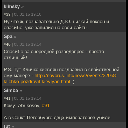
klinsky
»
#39 |
05.01.15 19:10
Ну что ж, познавательно Д.Ю. низкий поклон и
спасибо, уже запилил на свои сайты.
Spa
»
#40 |
05.01.15 19:14
Спасибо за очередной разведопрос - просто
отличный!
P.S. Тут Кличко киевлян поздравил в свойственной
ему манере -
http://novorus.info/news/events/32058-
klichko-pozdravil-kievlyan.html
:)
Simba
»
#41 |
05.01.15 19:14
Кому: Abrikosov,
#31
А в Санкт-Петербурге двцх императоров убили
tut
»