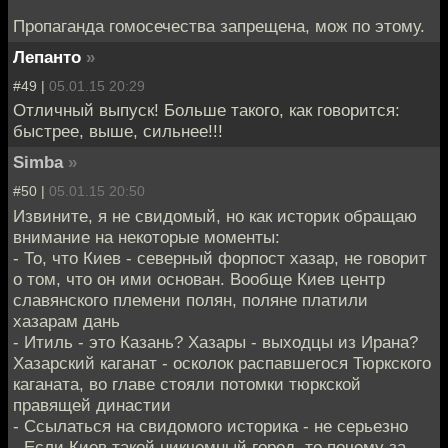
Пропаганда гомосечества запрещена, мож по этому.
Лепанто
»
#49 |
05.01.15 20:29
Отличный выпуск! Больше такого, как говорится:
быстрее, выше, сильнее!!!
Simba
»
#50 |
05.01.15 20:50
Извините, я не свидомый, но как историк обращаю
внимание на некоторые моменты:
- То, что Киев - северный форпост хазар, не говорит
о том, что он ими основан. Вообще Киев центр
славянского племени полян, поляне платили
хазарам дань
- Итиль - это Казань? Хазары - выходцы из Ирана?
Хазарский каганат - осколок распавшегося Тюркского
каганата, во главе стояли потомки тюркской
правящей династии
- Ссылаться на свидомого историка - не серьезно
- Если Киев такой никчемный город, то почему за