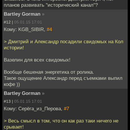
планов развивать "исторический канал"?
Bartley Gorman
»
#12 |
05.01.15 17:01
Кому: KGB_SIBIR,
#4
> Дмитрий и Александр посадили свидомых на Кол
истории!
Вазелин для всех свидомых!
Вообще бешеная энергетика от ролика.
Такое ощущение Александр перед съемками выпил
кофе ))
Bartley Gorman
»
#13 |
05.01.15 17:01
Кому: Серёга_из_Перова,
#7
> Весь смысл в том, что он как раз таки ничего не
срывает!