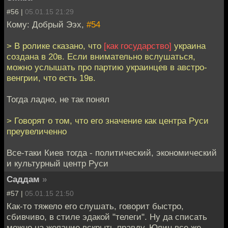
#56 |
05.01.15 21:29
Кому: Добрый Ээх,
#54
> В ролике сказано, что
[как государство]
украина
создана в 20в. Если внимательно вслушаться,
можно услышать про партию украинцев в австро-
венгрии, что есть 19в.
Тогда ладно, не так понял
> Говорят о том, что его значение как центра Руси
преувеличенно
Все-таки Киев тогда - политический, экономический
и культурный центр Руси
Саддам
»
#57 |
05.01.15 21:50
Как-то тяжело его слушать, говорит быстро,
сбивчиво, в стиле эдакой "телеги". Ну да списать
можно на желание вскрыть правду. Юлин все же