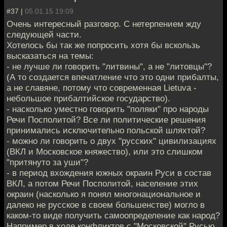
#37 |
05.01.15 19:09
Очень интересный разговор. С нетерпением жду
следующей части.
Хотелось бы так же попросить хотя бы вскользь
высказаться на темы:
- не лучше ли говорить "литвины", а не "литовцы"?
(А то создается впечатление что это одни прибалты,
а не славяне, потому что современная Lietuva -
небольшое прибалтийское государство).
- насколько уместно говорить "поляки" про народы
Речи Посполитой? Все ли политические решения
принимались исключительно польской шляхтой?
- можно ли говорить о двух "русских" цивилизациях
(ВКЛ и Московское княжество), или это слишком
"притянуто за уши"?
- в период вхождения южных окраин Руси в состав
ВКЛ, а потом Речи Посполитой, население этих
окраин (насколько я понял многонациональное и
далеко не русское в своем большенстве) могло в
каком-то виде получить самоопределение как народ?
Например в ходе конфликтов с "Московской" Русью,