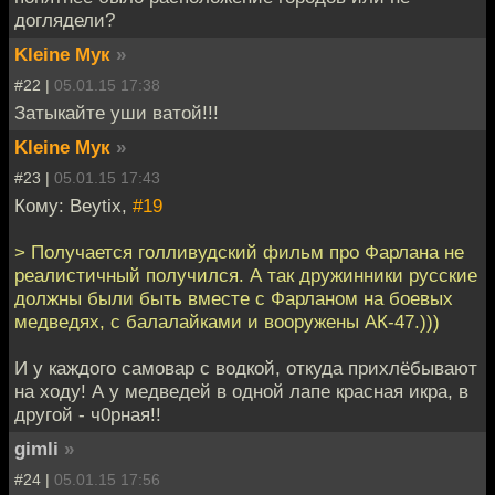
доглядели?
Kleine Мук
»
#22 |
05.01.15 17:38
Затыкайте уши ватой!!!
Kleine Мук
»
#23 |
05.01.15 17:43
Кому: Beytix,
#19
> Получается голливудский фильм про Фарлана не
реалистичный получился. А так дружинники русские
должны были быть вместе с Фарланом на боевых
медведях, с балалайками и вооружены АК-47.)))
И у каждого самовар с водкой, откуда прихлёбывают
на ходу! А у медведей в одной лапе красная икра, в
другой - ч0рная!!
gimli
»
#24 |
05.01.15 17:56