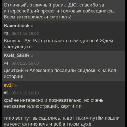
Отличный, отличный ролик. ДЮ, спасибо за
интереснейший проект и толковых собеседников.
Всем категорически смотреть!
Ravenblack
»
#3 |
05.01.15 16:02
Выпуск - Ад! Распространять немедленно! Ждем
следующего.
KGB_SIBIR
»
#4 |
05.01.15 16:03
Дмитрий и Александр посадили свидомых на Кол
истории!
ev1l
»
#5 |
05.01.15 16:13
крайне интересно и познавательно, но очень
нехватает иллюстраций, карт и т.п.
типо вот тут высадились, а вот таким путём пошли
на константинополь и всё в таком духе.