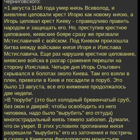
Черниговского:
>1 августа 1146 года умер князь Всеволод, и
киевляне целовали крест Игорю как новому князю, а
Игорь целовал крест Киеву - справедливо править
народом и защищать его. Но, преступив крестное
целование, киевские бояре сразу же призвали
Мстиславичей с войском. Под Киевом произошла
битва между войсками князя Игоря и Изяслава
Мстиславича. Еще раз нарушив крестное целование,
киевские войска в разгар сражения перешли на
сторону Изяслава. Четыре дня Игорь Ольгович
скрывался в болотах около Киева. Там его взяли в
плен, привезли в Киев и посадили в поруб. Это
было 13 августа, все его княжение продолжалось
две недели.
>В "порубе" (это был холодный бревенчатый сруб,
без окон и дверей; чтобы освободить из него
человека, надо было "вырубить" его оттуда)
многострадальный князь тяжело заболел. Думали,
что он умрет. В этих условиях противники князя
разрешили "вырубить" его из заточения и постричь
в схиму в Киевском Феодоровском монастыре.