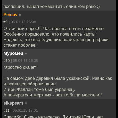
поспешил. начал комментить слишком рано :)
Peisov
»
#9 |
05.01.15 16:38
Отличный опрос!!! Час прошел почти незаметно.
Особенно порадовало, что появились карты.
Надеюсь, что в следующих роликах инфографики
станет поболее!
Муромец
»
#10 |
05.01.15 16:39
*яростно скачет*
На самом деле деревня была украинской. Равно как
и воины ее оборонявшие.
И ибн Фадлан тоже был украинец.
А пожиратели мертвых - вот то были москали!!
sikspears
»
#11 |
05.01.15 17:01
Спасибо! Очень интересно. Дмитрий Юрич, нет