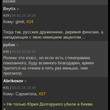
казаки.
Beytix
»
#29 |
05.01.15 18:24
Кому: gimli,
#24
Тогда так, русские дружинники, деревня финская, а
нападающие с явно немецким акцентом...
рубик
»
#30 |
05.01.15 18:33
Ролики это класс, но если есть стенограмма
показанного, буду всемного благодарен, время
тратится на чтение в пять раз меньше, чем
просмотр.
Abrikosov
»
#31 |
05.01.15 18:34
Кому: Capoeirista,
#27
> Не только Юрия Долгорукого убили в Киеве.
>