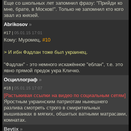
Еще со школьных лет запомнил фразу: "Прийди ко
мне, брате, в Москов!". Только не запомнил кто кого
звал из князей.
Abrikosov
»
#17 |
05.01.15 17:01
Кому: Муромец,
#10
> И ибн Фадлан тоже был украинец.
"Фадлан" - это немного искажённое "еблан", т.е. это
явно прямой предок укра Кличко.
Осциллограф
»
#18 |
05.01.15 17:07
[Растыкивая ссылки на видео по социальным сетям]
Яростным украинским патриотам нынешнего
разлива смотреть строго в смирительных
вышиванках в мягких, обшитых ватными матрасами,
комнатах.
Beytix
»