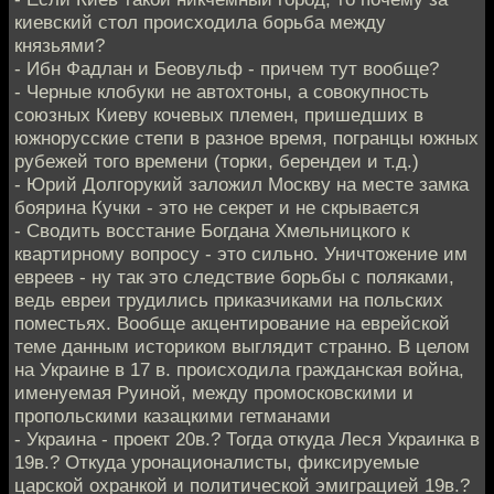
киевский стол происходила борьба между
князьями?
- Ибн Фадлан и Беовульф - причем тут вообще?
- Черные клобуки не автохтоны, а совокупность
союзных Киеву кочевых племен, пришедших в
южнорусские степи в разное время, погранцы южных
рубежей того времени (торки, берендеи и т.д.)
- Юрий Долгорукий заложил Москву на месте замка
боярина Кучки - это не секрет и не скрывается
- Сводить восстание Богдана Хмельницкого к
квартирному вопросу - это сильно. Уничтожение им
евреев - ну так это следствие борьбы с поляками,
ведь евреи трудились приказчиками на польских
поместьях. Вообще акцентирование на еврейской
теме данным историком выглядит странно. В целом
на Украине в 17 в. происходила гражданская война,
именуемая Руиной, между промосковскими и
пропольскими казацкими гетманами
- Украина - проект 20в.? Тогда откуда Леся Украинка в
19в.? Откуда уронационалисты, фиксируемые
царской охранкой и политической эмиграцией 19в.?