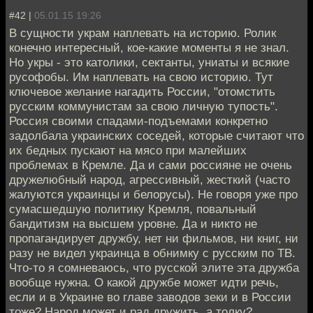
#42 |
05.01.15 19:26
В сущности украм наплевать на историю. Ролик
конечно интересный, кое-какие моменты я не знал.
Но укры - это католики, сектанты, униаты и всякие
русофобы. Им наплевать на свою историю. Тут
ключевое желание нагадить России, "отомстить
русским коммунистам за свою личную тупость".
Россия своими спадами-подъемами конкретно
задолбала украинских соседей, которые считают что
их бедных пускают на мясо при малейших
проблемах в Кремле. Да и сами россияне не очень
дружелюбный народ, агрессивный, жесткий (часто
жалуются украинцы и белорусы). Не говоря уже про
сумасшедшую политику Кремля, повальный
бандитизм на высшем уровне. Да и никто не
пропагандирует дружбу, нет ни фильмов, ни книг, ни
разу не видел украинца в обнимку с русским по ТВ.
Что-то я сомневаюсь, что русской элите эта дружба
вообще нужна. О какой дружбе может идти речь,
если и в Украине во главе заводов зеки и в России
тоже? Народ может и рад дружить, а толку?