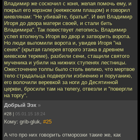
Владимир же соскочил с коня, желая помочь ему, и
покрыл его корзном (княжеским плащом) и говорил
киевлянам: "Не убивайте, братья". И вел Владимир
Игоря до двора матери своей, и стали бить
Владимира". Так повествует летопись. Владимир
успел втолкнуть Игоря во двор и затворить ворота.
Но люди выломили ворота и, увидев Игоря "на
сенях" (крытая галерея второго этажа в древнем
киевском тереме), разбили сени, стащили святого
мученика и убили на нижних ступенях лестницы.
Ожесточение толпы было столь велико, что мертвое
тело страдальца подвергли избиению и поруганию,
его волочили веревкой за ноги до Десятинной
церкви, бросили там на телегу, отвезли и "повергли
на торгу".
Добрый Ээх
»
#28 |
05.01.15 18:24
Кому: grib-gluk,
#25
А что про них говорить отморозки такие же, как