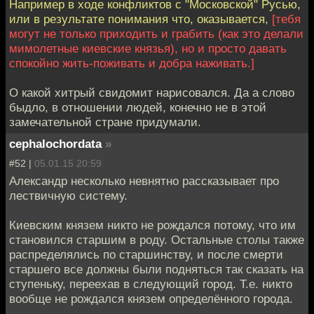
Например в ходе конфликтов с "Московской" Русью,
или в результате понимания что, оказывается,
[тебя
могут не только приходить и грабить (как это делали
мимолетные киевские князья), но и просто давать
спокойно жить-поживать и добра наживать.]
О какой хитрый свидомит нарисовался. Да а слово
быдло, в отношении людей, конечно не в этой
замечательной стране придумали.
cephalochordata
»
#52 |
05.01.15 20:59
Александр несколько невнятно рассказывает про
лествичную систему.
Киевским князем никто не рождался потому, что им
становился старшим в роду. Остальные столы также
распределялись по старшинству, и после смерти
старшего все должны были подняться так сказать на
ступеньку, переехав в следующий город. Т.е. никто
вообще не рождался князем определённого города.