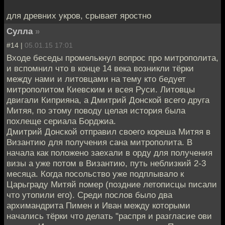
для древних укров, срывает яростно
Сулла
»
#14 |
05.01.15 17:01
Входе беседы промелькнул вопрос про митрополита,
и вспомнил что в конце 14 века возникли тёрки
между нами и литовцами на тему кто бедует
митрополитом Киевским и всея Руси. Литовцы
двигали Киприяна, а Дмитрий Донской всего друга
Митяя, по этому поводу целая история была
похлеще сериала Борджиа.
Дмитрий Донской отправил своего кореша Митяя в
Византию для получения сана митрополита. В
начала как положено заехали в орду для получения
визы а уже потом в Византию, путь неблизкий 2-3
месяца. Когда посольство уже подплывало к
Царьграду Митяй помер (поздние летописцы писали
что утопили его). Среди послов было два
архимандрита Пимен и Иван между которыми
начались тёрки что делать "распря и разгласие ови