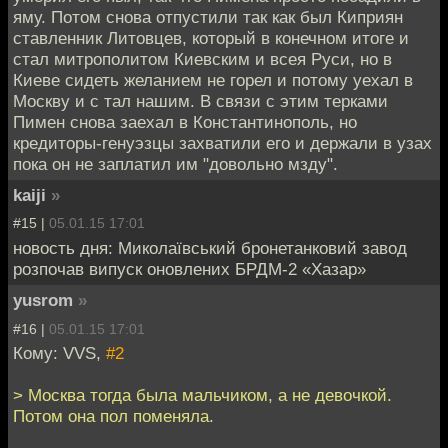
яму. Потом снова отпустили так как был Киприян
ставленник Литовцев, который в конечном итоге и
стал митрополитом Киевским и всея Руси, но в
Киеве сидеть желанием не горел и потому уехал в
Москву и с тал нашим. В связи с этим терками
Пимен снова заехал в Константинополь, но
кредиторы-генуэзцы захватили его и держали в узах
пока он не заплатил им "довольно мзду".
kaiji
»
#15 |
05.01.15 17:01
новость дня: Миколаївський бронетанковий завод
розпочав випуск оновлених БРДМ-2 «Хазар»
yusrom
»
#16 |
05.01.15 17:01
Кому: VVS,
#2
> Москва тогда была мальчиком, а не девочкой.
Потом она пол поменяла.