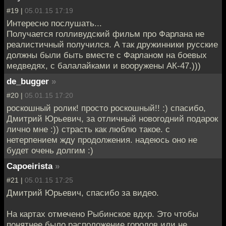
#19 |
05.01.15 17:19
Интересно послушать...
Получается голливудский фильм про Фарлана не
реалистичный получился. А так дружинники русские
должны были быть вместе с Фарланом на боевых
медведях, с балалайками и вооружены АК-47.)))
de_bugger
»
#20 |
05.01.15 17:20
роскошный ролик! просто роскошный!! :) спасибо,
Дмитрий Юрьевич, за отличный новогодний подарок
лично мне :)) страсть как люблю такое. с
нетерпением жду продолжения. надеюсь оно не
будет очень долгим :)
Capoeirista
»
#21 |
05.01.15 17:25
Дмитрий Юрьевич, спасибо за видео.
На картах отмечено Рыбинское вдхр. Это чтобы
понятнее было расположение городов или не