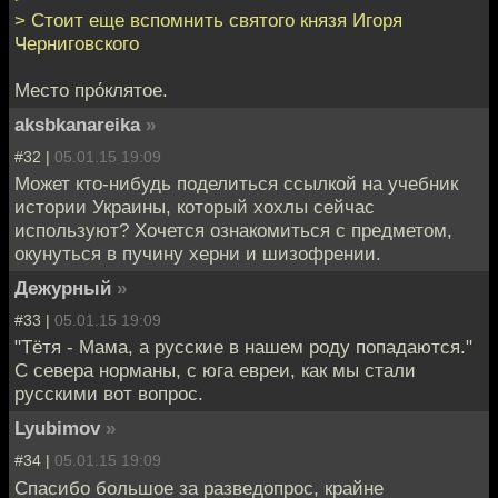
> Стоит еще вспомнить святого князя Игоря
Черниговского
Место прόклятое.
aksbkanareika
»
#32 |
05.01.15 19:09
Может кто-нибудь поделиться ссылкой на учебник
истории Украины, который хохлы сейчас
используют? Хочется ознакомиться с предметом,
окунуться в пучину херни и шизофрении.
Дежурный
»
#33 |
05.01.15 19:09
"Тётя - Мама, а русские в нашем роду попадаются."
С севера норманы, с юга евреи, как мы стали
русскими вот вопрос.
Lyubimov
»
#34 |
05.01.15 19:09
Спасибо большое за разведопрос, крайне