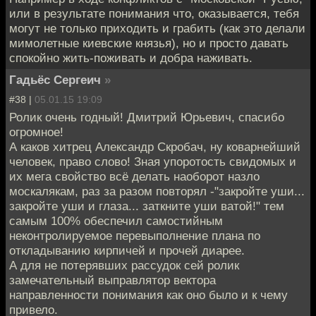
или в результате понимания что, оказывается, тебя
могут не только приходить и грабить (как это делали
мимолетные киевские князья), но и просто давать
спокойно жить-поживать и добра наживать.
Гадьёс Сергеич
»
#38 |
05.01.15 19:09
Ролик очень годный! Дмитрий Юрьевич, спасибо
огромное!
А каков хитрец Александр Скробач, ну коварнейший
человек, право слово! Зная упоротость свидомых и
их мега свойство всё делать наоборот назло
москалякам, раз за разом повторял -"закройте уши...
закройте уши и глаза... заткните уши ватой!" тем
самым 100% обеспечил самостийным
неконтролируемое перевыполнение плана по
откладыванию кирпичей и прочей диарее.
А для не потерявших рассудок сей ролик
замечательный выправлятор вектора
направленности понимания как оно было и к чему
привело.