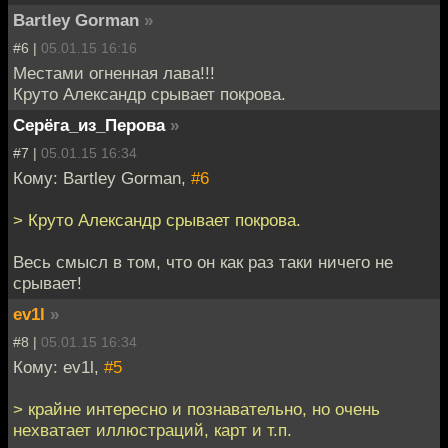
Bartley Gorman
»
#6 |
05.01.15 16:16
Местами огненная лава!!!
Круто Александр срывает покрова.
Серёга_из_Перова
»
#7 |
05.01.15 16:34
Кому: Bartley Gorman,
#6
> Круто Александр срывает покрова.
Весь смысл в том, что он как раз таки ничего не
срывает!
ev1l
»
#8 |
05.01.15 16:34
Кому: ev1l,
#5
> крайне интересно и познавательно, но очень
нехватает иллюстраций, карт и т.п.