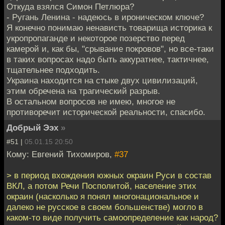
Откуда взялся Симон Петлюра?
- Ругань Ленина - надеюсь в ироническом ключе?
Я конечно понимаю ненависть товарища историка к
укропропаганде и некоторое позерство перед
камерой и, как бы, "срывание покровов", но все-таки
в таких вопросах надо быть аккуратнее, тактичнее,
тщательнее подходить.
Украина находится на стыке двух цивилизаций,
этим обречена на трагический разрыв.
В остальном вопросов не имею, многое не
противоречит исторической реальности, спасибо.
Добрый Ээх
»
#51 |
05.01.15 20:50
Кому: Евгений Тихомиров,
#37
> в период вхождения южных окраин Руси в состав
ВКЛ, а потом Речи Посполитой, население этих
окраин (насколько я понял многонациональное и
далеко не русское в своем большенстве) могло в
каком-то виде получить самоопределение как народ?