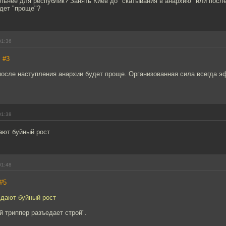
льнее для республик? Занять Киев до "скатывания в анархию" или посл
дет "проще"?
01:36
,
#3
 после наступления анархии будет проще. Организованная сила всегда 
01:38
ают буйный рост
01:48
#5
 дают буйный рост
й триппер разъедает строй".