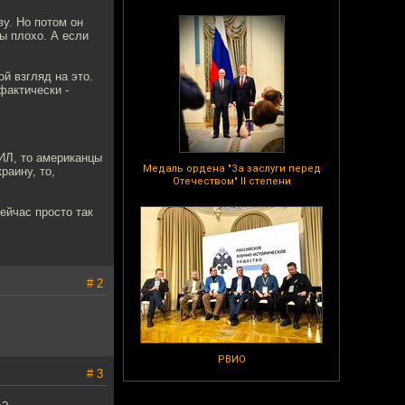
у. Но потом он
ы плохо. А если
й взгляд на это.
фактически -
ИЛ, то американцы
Медаль ордена "За заслуги перед
раину, то,
Отечеством" II степени
ейчас просто так
# 2
РВИО
# 3