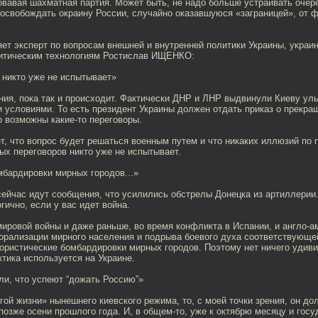
овавая шахматная партия. Может быть, не надо больше устраивать очер
 освобождать окраину России, случайно оказавшуюся «заграницей», от 
ет эксперт по вопросам внешней и внутренней политики Украины, украи
итическим технологиям Ростислав ИЩЕНКО:
 никто уже не испытывает»
ения, пока так и происходит. Фактически ДНР и ЛНР выдвинули Киеву ул
условиями. То есть президент Украины должен отдать приказ о прекращ
о возможны какие-то переговоры.
ет, что вопрос будет решаться военным путем и что никаких иллюзий по 
ых переговоров никто уже не испытывает.
мбардировки мирных городов...»
сейчас идут сообщения, что усилились обстрелы Донецка из артиллерии.
гично, если у вас идет война.
ировой войны и даже раньше, во время конфликта в Испании, и англо-а
орализации мирного населения и подрыва боевого духа соответствующе
ористические бомбардировки мирных городов. Поэтому нет ничего удиви
ктика используется на Украине.
и, что успеют “дожать Россию”»
гой жизни» нынешнего киевского режима, то, с моей точки зрения, он до
позже осени прошлого года. И, в общем-то, уже к октябрю месяцу и гос