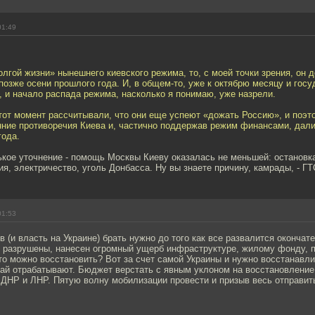
01:49
олгой жизни» нынешнего киевского режима, то, с моей точки зрения, он 
позже осени прошлого года. И, в общем-то, уже к октябрю месяцу и гос
, и начало распада режима, насколько я понимаю, уже назрели.
тот момент рассчитывали, что они еще успеют «дожать Россию», и поэт
нние противоречия Киева и, частично поддержав режим финансами, дал
года.
ькое уточнение - помощь Москвы Киеву оказалась не меньшей: остановк
я, электричество, уголь Донбасса. Ну вы знаете причину, камрады, - ГТС
01:53
в (и власть на Украине) брать нужно до того как все развалится окончат
и разрушены, нанесен огромный ущерб инфраструктуре, жилому фонду, п
это можно восстановить? Вот за счет самой Украины и нужно восстанавли
кай отрабатывают. Бюджет верстать с явным уклоном на восстановление
 ДНР и ЛНР. Пятую волну мобилизации провести и призыв весь отправит