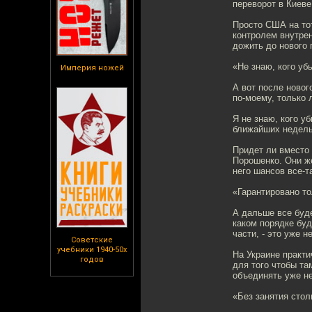
переворот в Киеве
Просто США на то
контролем внутре
дожить до нового 
«Не знаю, кого у
Империя ножей
А вот после нового
по-моему, только 
Я не знаю, кого у
ближайших недель
Придет ли вместо 
Порошенко. Они же
него шансов все-т
«Гарантировано т
А дальше все буде
каком порядке буд
части, - это уже н
Советские
учебники 1940-50х
На Украине практ
годов
для того чтобы та
объединять уже не
«Без занятия сто