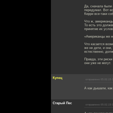
Да, сначала были 
передумал. Вот ес
Керри все-таки со
Что ж, американцы
То есть это долже
принятие их услов
«Американцы же не
Что касается воз
же не дети, и они
естественно, дол
Правда, эти риски
они уже не могут.
Купец
отправлено 05.02.15 
А как дышали, как
Старый Пес
отправлено 05.02.15 