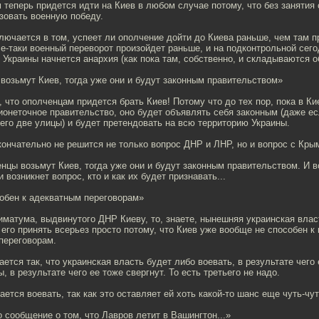
 теперь придется идти на Киев в любом случае потому, что без занятия
зовать военную победу.
лючается в том, успеет ли ополчение дойти до Киева раньше, чем там 
е-таки военный переворот произойдет раньше, и на подконтрольной сего
 Украины начнется анархия (как пока там, собственно, и складываются о
возьмут Киев, тогда уже они и будут законным правительством»
 что ополченцам придется брать Киев! Потому что до тех пор, пока в Ки
онеточное правительство, оно будет объявлять себя законным (даже ес
его две улицы) и будет претендовать на всю территорию Украины.
ончательно не решится не только вопрос ДНР и ЛНР, но и вопрос с Кры
енцы возьмут Киев, тогда уже они и будут законным правительством. И в
 возникнет вопрос, кто и как их будет признавать...
собен к адекватным переговорам»
иматума, выдвинутого ДНР Киеву, то, знаете, нынешняя украинская влас
его принять всерьез просто потому, что Киев уже вообще не способен к 
переговорам.
ется так, что украинская власть будет либо воевать, в результате чего 
, в результате чего ее тоже свергнут. То есть третьего не надо.
ается воевать, так как это оставляет ей хоть какой-то шанс еще чуть-чу
 сообщение о том, что Лавров летит в Вашингтон...»