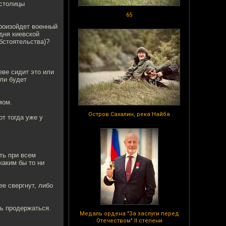
 столицы
65
произойдет военный
дня киевской
бстоятельства)?
еве сидит это или
ли будет
мом.
Остров Сахалин, река Найба
от тогда уже у
ть при всем
каким бы то ни
ее свергнут, либо
ть продержаться.
Медаль ордена "За заслуги перед
Отечеством" II степени