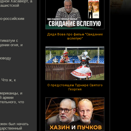
едной Хасавюрт, а
фашистской
но-российским
Дядя Вова про фильм "Свидание
вслепую"
ьтиматум с
ении огня, и
поводу
 Что ж, к
О предстоящем Турнире Святого
Георгия
мериканцы, и
й армии
тельного, что
лжен был начать
ударственный