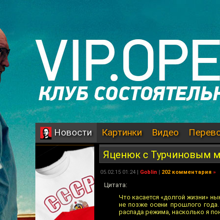
Картинки
Видео
Перев
Новости
Яценюк с Турчиновым м
05.02.15 01:24 |
Goblin
|
202 комментария
»
Цитата:
Что касается «долгой жизни» ны
не позже осени прошлого года.
распада режима, насколько я по