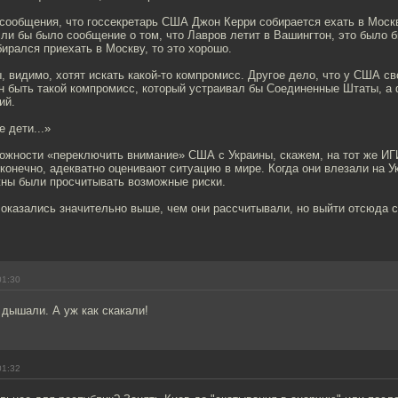
сообщения, что госсекретарь США Джон Керри собирается ехать в Москв
ли бы было сообщение о том, что Лавров летит в Вашингтон, это было б
бирался приехать в Москву, то это хорошо.
, видимо, хотят искать какой-то компромисс. Другое дело, что у США сво
н быть такой компромисс, который устраивал бы Соединенные Штаты, а 
ий.
 дети...»
можности «переключить внимание» США с Украины, скажем, на тот же ИГ
, конечно, адекватно оценивают ситуацию в мире. Когда они влезали на Ук
жны были просчитывать возможные риски.
 оказались значительно выше, чем они рассчитывали, но выйти отсюда с
01:30
 дышали. А уж как скакали!
01:32