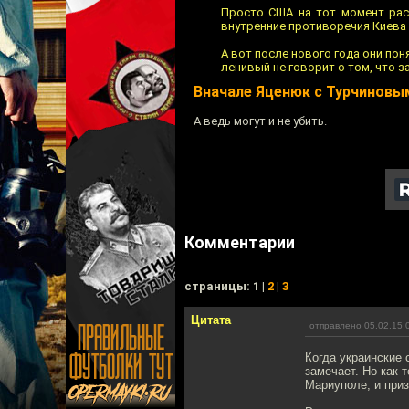
Просто США на тот момент рас
внутренние противоречия Киева 
А вот после нового года они поня
ленивый не говорит о том, что 
Вначале Яценюк с Турчиновы
А ведь могут и не убить.
Комментарии
cтраницы: 1 |
2
|
3
Цитата
отправлено 05.02.15 
Когда украинские
замечает. Но как 
Мариуполе, и при