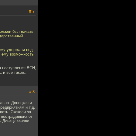
# 7
должен был начать
ударственный
ому удержали под
и ему возможность
а наступления ВСН,
 и все такое...
# 8
ельно. Донецкая и
редприятиям и т.д.
вать. Скакали за
 пострадавших от
ь Донецк заново