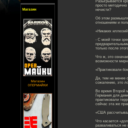
Разыгрывается кр
просто методично
Магазин
нечисти?
Об этом размышля
отношениям и пол
«Никаких иллюзий
- С моей точки зр
предварительными 
только после этог
Что ж, это означа
возможности мирн
«Практиковали бо
Да, тем не менее 
Магазин
сожалению, это ло
ОПЕРМАЙКИ
Во время Второй м
Германия для дем
практиковали терр
сейчас эта же пра
«США рассчитывал
Что касается «дол
разваливаться не 