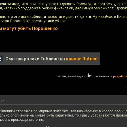
считывали, что они еще успеют «дожать Россию», и поэтому удерж
и, частично поддержав режим финансами, дали ему возможность дожит
ли, что это дело гиблое, и перестали давать деньги. Ну, и сейчас в Киев
завтра Порошенко свергнут или убьют.
м могут убить Порошенко
Смотри ролики Гоблина на
канале Rutube
Goblin рекомендует
заказывать
разработ
01:25
 силовики стреляют по мирным жителям, так называемое мировое сообще
только ополчение начинает бить карателей, то сразу устраиваются провок
зывы к прекращению огня.