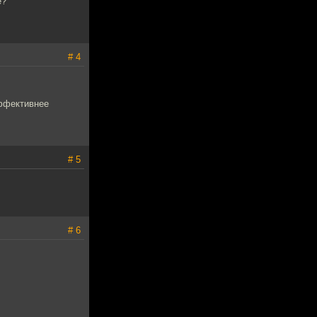
е?
# 4
эффективнее
# 5
# 6