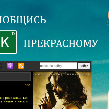
СВО
чать разваливаться
в Киеве, и начало