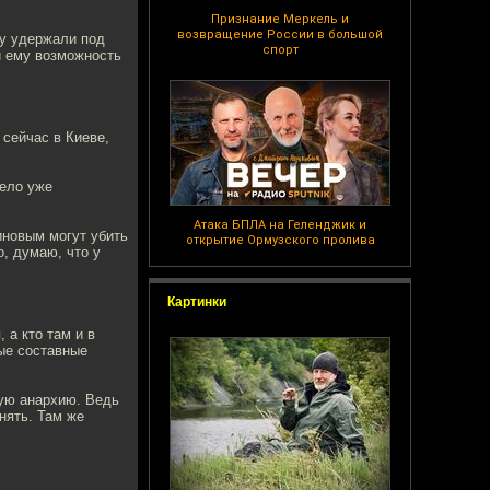
Признание Меркель и
возвращение России в большой
му удержали под
спорт
и ему возможность
 сейчас в Киеве,
дело уже
Атака БПЛА на Геленджик и
иновым могут убить
открытие Ормузского пролива
, думаю, что у
Картинки
 а кто там и в
ные составные
ную анархию. Ведь
нять. Там же