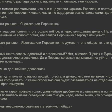
, и начало распада режима, насколько я понимаю, уже назрели.
т момент рассчитывали, что они еще успеют «дожать Россию», и поэто
нние противоречия Киева и, частично поддержав режим финансами, дал
года.
бьют раньше – Яценюка или Порошенко»
 года они поняли, что это дело гиблое, и перестали давать деньги. Ну, и
ленивый не говорит о том, что завтра Порошенко свергнут или убьют.
бьют раньше – Яценюка или Порошенко, но думаю, что, в общем-то, это 
...
них некто совсем одиозный и агрессивный? Нет, вначале Яценюк с Турч
 достаточно агрессивны. Да и Порошенко может попытаться их убить, но
аки поменьше...
олько дальнейшее дробление»
т идти только по нарастающей. То есть, я думаю, что ими не закончится,
ет кого убивать, с какой скоростью они будут разваливаться на отдель
е прогнозируемо.
ически гарантировано только дальнейшее дробление и скатывание в пол
м появилась некая объединяющая фигура, надо, чтобы было, что объеди
чего...
лицы невозможно реализовать военную победу»