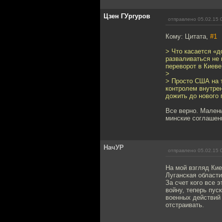
Цзен ГУргуров
отправлено 05.02.15 
Кому: Цитата,
#1
> Что касается «д
разваливаться не 
переворот в Киеве
>
> Просто США на 
контролем внутре
дожить до нового 
Все верно. Мален
минские соглашени
НачУР
отправлено 05.02.15 
На мой взгляд Кие
Луганская област
За счет кого все 
войну, теперь пус
военных действий
отстраивать.