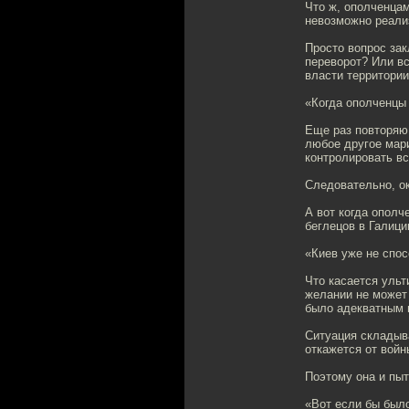
Что ж, ополченцам
невозможно реали
Просто вопрос зак
переворот? Или вс
власти территории
«Когда ополченцы 
Еще раз повторяю,
любое другое мари
контролировать вс
Следовательно, ок
А вот когда ополч
беглецов в Галиции
«Киев уже не спо
Что касается ульт
желании не может 
было адекватным 
Ситуация складыва
откажется от войны
Поэтому она и пыт
«Вот если бы было