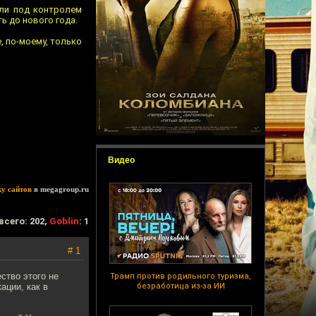
али под контролем
ь до нового года.
е, по-моему, только
Видео
ку сайтов
в megagroup.ru
всего: 202,
Goblin
: 1
# 1
ство этого не
Трамп против родильного туризма,
ации, как в
безработица из-за ИИ