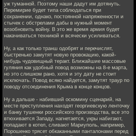
уж туманной. Поэтому наши дадут им дотянуть.
Перемирие будет типа соблюдаться при
сохранении, однако, постоянной напряженности и
стычек с обстрелами дабы в нужный момент
возобновить войну. В это же время армия будет
накачиваться техникой и всячески усиливаться.
Ну, а как только транш одобрят и перечислят,
быстренько замутят новую провокацию, какой-
нибудь чудовищный теракт. Ближайшие массовые
гуляния как удобный повод возможны на 8-е марта,
но это слишком рано, хотя и эту дату не стоит
исключать. Повод всяко найдется, замутят траур по
поводу отсоединения Крыма в конце концов.
Ну а дальше - набивший оскомину сценарий, на
месте преступления находят георгиевскую ленточку
и банку тушенки российского производства, все это
втюхивается Западу, нагнетается, укры набигают,
попадают в котел, сливают Мариуполь, например,
Порошенко трясет обкаканными панталонами перед