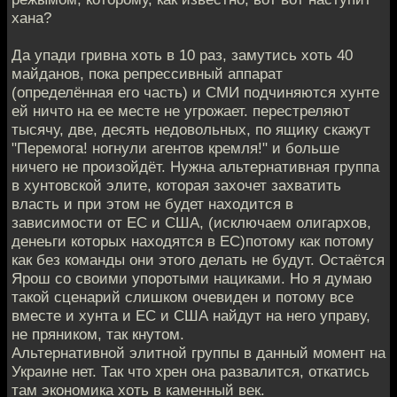
хана?
Да упади гривна хоть в 10 раз, замутись хоть 40
майданов, пока репрессивный аппарат
(определённая его часть) и СМИ подчиняются хунте
ей ничто на ее месте не угрожает. перестреляют
тысячу, две, десять недовольных, по ящику скажут
"Перемога! ногнули агентов кремля!" и больше
ничего не произойдёт. Нужна альтернативная группа
в хунтовской элите, которая захочет захватить
власть и при этом не будет находится в
зависимости от ЕС и США, (исключаем олигархов,
денеьги которых находятся в ЕС)потому как потому
как без команды они этого делать не будут. Остаётся
Ярош со своими упоротыми нациками. Но я думаю
такой сценарий слишком очевиден и потому все
вместе и хунта и ЕС и США найдут на него управу,
не пряником, так кнутом.
Альтернативной элитной группы в данный момент на
Украине нет. Так что хрен она развалится, откатись
там экономика хоть в каменный век.