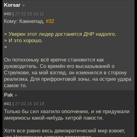
Korsar
»
#40 |
27.02.15 10:11
Кому: Камнепад,
#32
> Уверен этот лидер достанется ДНР надолго.
> И это хорошо.
>
Он потихоньку всё крепче становится как
руководитель. Со времён его высказываний о
Стрелкове, на мой взгляд, он изменился в сторону
реализма. Для прифронтовой зоны, на острие удара
самое то.
Pak
»
#41 |
27.02.15 10:18
Только бы сил хватило ополчению, и не придумали
америкосы какой-нибудь хитрой пакости.
Хотя все равно весь демократический мир взвоет,
что Новороссия сорвала перемирие.