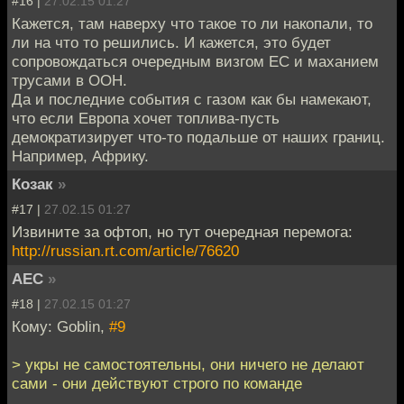
#16 |
27.02.15 01:27
Кажется, там наверху что такое то ли накопали, то
ли на что то решились. И кажется, это будет
сопровождаться очередным визгом ЕС и маханием
трусами в ООН.
Да и последние события с газом как бы намекают,
что если Европа хочет топлива-пусть
демократизирует что-то подальше от наших границ.
Например, Африку.
Козак
»
#17 |
27.02.15 01:27
Извините за офтоп, но тут очередная перемога:
http://russian.rt.com/article/76620
АЕС
»
#18 |
27.02.15 01:27
Кому: Goblin,
#9
> укры не самостоятельны, они ничего не делают
сами - они действуют строго по команде