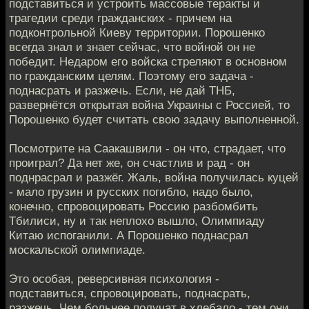
подставиться и устроить массовые теракты и
трагедии среди гражданских - причем на
подконтрольной Киеву территории. Порошенко
всегда знал и знает сейчас, что войной он не
победит. Недаром его войска стреляют в основном
по гражданским целям. Поэтому его задача -
поднасрать и разжечь. Если, не дай ТНБ,
развернётся открытая война Украины с Россией, то
Порошенко будет считать свою задачу выполненной.
Посмотрите на Саакашвили - он что, страдает, что
проиграл? Да нет же, он счастлив и рад - он
поднрасрал и разжёг. Жаль, война получилась куцей
- мало грузин и русских погибло, надо было,
конечно, спровоцировать Россию разбомбить
Тбилиси, ну и так неплохо вышло, Олимпиаду
Китаю испоганили. А Порошенко поднасрал
москальской олимпиаде.
Это особая, реверсивная психология -
подставиться, спровоцировать, поднасрать,
разжечь. Чем больнее получат в хлебало - тем они