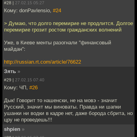
#28 |
27.02.15 05:27
Кому: donPavlensio,
#24
> Думаю, что долго перемирие не продлится. Долгое
перемирие грозит ростом гражданских волнений
Уже, в Киеве менты разогнали "финансовый
майдан":
http://russian.rt.com/article/76622
Зять
»
#29 |
27.02.15 07:40
Кому: ЧП,
#26
Дык! Говорит то нашенски, не на мовэ - значит
Русский, значит мы виноваты. Правда ни шапки
ушанки ни водки в кадре нет, даже борода сбрита, но
цру не проведешь!!!
shpien
»