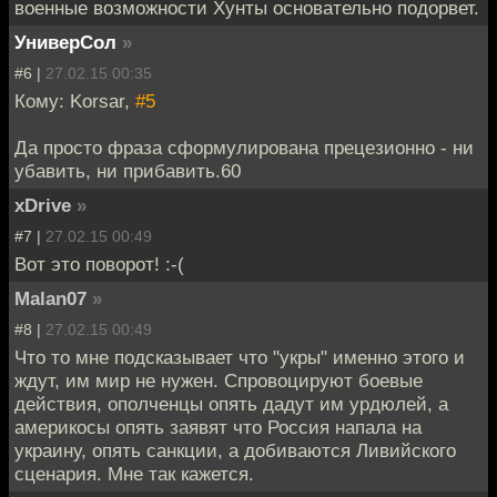
военные возможности Хунты основательно подорвет.
УниверСол
»
#6 |
27.02.15 00:35
Кому: Korsar,
#5
Да просто фраза сформулирована прецезионно - ни
убавить, ни прибавить.60
xDrive
»
#7 |
27.02.15 00:49
Вот это поворот! :-(
Malan07
»
#8 |
27.02.15 00:49
Что то мне подсказывает что "укры" именно этого и
ждут, им мир не нужен. Спровоцируют боевые
действия, ополченцы опять дадут им урдюлей, а
америкосы опять заявят что Россия напала на
украину, опять санкции, а добиваются Ливийского
сценария. Мне так кажется.