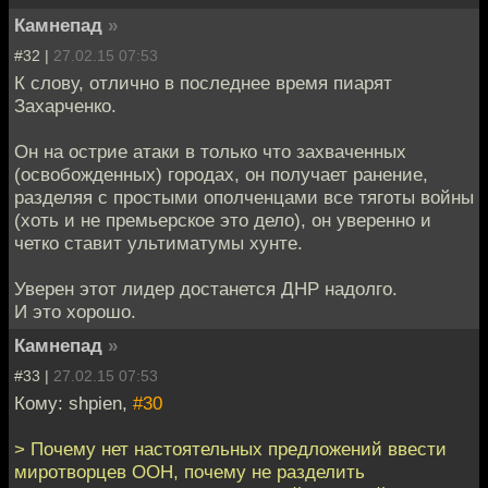
Камнепад
»
#32 |
27.02.15 07:53
К слову, отлично в последнее время пиарят
Захарченко.
Он на острие атаки в только что захваченных
(освобожденных) городах, он получает ранение,
разделяя с простыми ополченцами все тяготы войны
(хоть и не премьерское это дело), он уверенно и
четко ставит ультиматумы хунте.
Уверен этот лидер достанется ДНР надолго.
И это хорошо.
Камнепад
»
#33 |
27.02.15 07:53
Кому: shpien,
#30
> Почему нет настоятельных предложений ввести
миротворцев ООН, почему не разделить