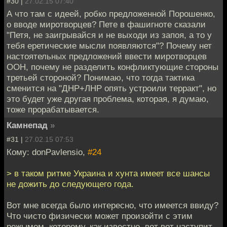
#30 |
27.02.15 07:40
А что там с идеей, робко предложенной Порошенко,
о вводе миротворцев? Пете в фашигноте сказали
"Петя, не заигрывайся и не выходи из запоя, а то у
тебя еретические мысли появляются"? Почему нет
настоятельных предложений ввести миротворцев
ООН, почему не разделить конфликтующие стороны
третьей стороной? Понимаю, что тогда тактика
сменится на "ДНР+ЛНР опять устроили терракт", но
это будет уже другая проблема, которая, я думаю,
тоже прорабатывается.
Камнепад
»
#31 |
27.02.15 07:53
Кому: donPavlensio,
#24
> в таком ритме Украина и хунта имеет все шансы
не дожить до следующего года.
Вот мне всегда было интересно, что имеется ввиду?
Что чисто физически может произойти с этим
режымом, которому, как известно, вот вот наступит