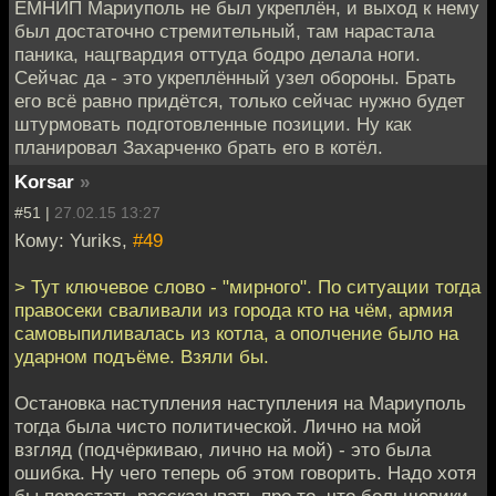
ЕМНИП Мариуполь не был укреплён, и выход к нему
был достаточно стремительный, там нарастала
паника, нацгвардия оттуда бодро делала ноги.
Сейчас да - это укреплённый узел обороны. Брать
его всё равно придётся, только сейчас нужно будет
штурмовать подготовленные позиции. Ну как
планировал Захарченко брать его в котёл.
Korsar
»
#51 |
27.02.15 13:27
Кому: Yuriks,
#49
> Тут ключевое слово - "мирного". По ситуации тогда
правосеки сваливали из города кто на чём, армия
самовыпиливалась из котла, а ополчение было на
ударном подъёме. Взяли бы.
Остановка наступления наступления на Мариуполь
тогда была чисто политической. Лично на мой
взгляд (подчёркиваю, лично на мой) - это была
ошибка. Ну чего теперь об этом говорить. Надо хотя