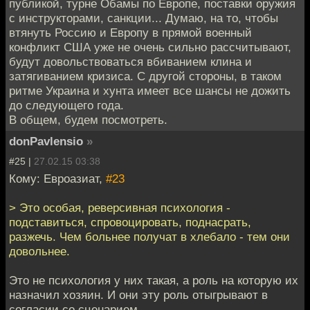
публикой, турне Обамы по Европе, поставки оружия
с инструкторами, санкции... Думаю, на то, чтобы
втянуть Россию и Европу в прямой военный
конфликт США уже не очень сильно рассчитывают,
будут довольствоваться вбиванием клина и
затягиванием кризиса. С другой стороны, в таком
ритме Украина и хунта имеет все шансы не дожить
до следующего года.
В общем, будем посмотреть.
donPavlensio
»
#25 |
27.02.15 03:38
Кому: Евроазиат,
#23
> Это особая, реверсивная психология -
подставиться, спровоцировать, поднасрать,
разжечь. Чем больнее получат в хлебало - тем они
довольнее.
Это не психология у них такая, а роль на которую их
назначил хозяин. И они эту роль отыгрывают в
согласии со сценарием.