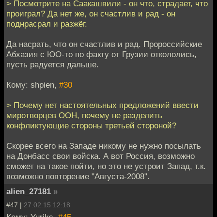
> Посмотрите на Саакашвили - он что, страдает, что
проиграл? Да нет же, он счастлив и рад - он
поднрасрал и разжёг.
Да насрать, что он счастлив и рад. Пророссийские
Абхазия с ЮО-то по факту от Грузии откололись,
пусть радуется дальше.
Кому: shpien,
#30
> Почему нет настоятельных предложений ввести
миротворцев ООН, почему не разделить
конфликтующие стороны третьей стороной?
Скорее всего на Западе никому не нужно посылать
на Донбасс свои войска. А вот Россия, возможно
сможет на такое пойти, но это не устроит Запад, т.к.
возможно повторение "Августа-2008".
alien_27181
»
#47 |
27.02.15 12:18
Кому: Yuriks,
#45