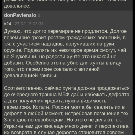
довольнее.
donPavlensio
»
#24 |
27.02.15 03:38
Думаю, что долго перемирие не продлится. Долгое
перемирие грозит ростом гражданских волнений, в
т.ч. с участием нацгадов, получивших на руки
оружие. Подавлять их некоторое время смогут, чай
не Януковичи, но радости хунте это никакой не
добавит. Особенно это пагубно для хунты в виду
того, что перемирие совпало с активной
девальвацией гривны.
Соответственно, сейчас хунта должна продержаться
до очередного транша МВФ дабы избежать дефолта,
а для получения кредита нужна видимость
перемирия. Кстати, Россия могла бы свалить их в
дефолт в любой момент, истребовав погашения тех
3-х ярдов по евробондам. Но этого не делают, т.к.
Украина нам должна еще много денег и перспектива
их возврата в случае дефолта становится совсем