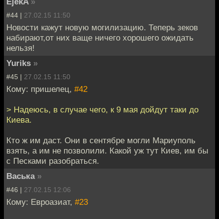
EjekA
»
#44 |
27.02.15 11:50
Новости кажут новую могилизацию. Теперь зеков
набирают,от них ваще ничего хорошего ожидать
нельзя!
Yuriks
»
#45 |
27.02.15 11:50
Кому: пришелец,
#42
> Надеюсь, в случае чего, к 9 мая дойдут таки до
Киева.
Кто ж им даст. Они в сентябре могли Мариуполь
взять, а им не позволили. Какой уж тут Киев, им бы
с Песками разобраться.
Васька
»
#46 |
27.02.15 12:06
Кому: Евроазиат,
#23