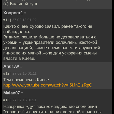
(с) Большой куш
Хворост1
»
#11 |
27.02.15 01:02
Как-то очень сурово заявил, ранее такого не
наблюдалось.
Видимо, решили больше не договариваться с
украми + укры-правители ослаблены жестокой
девальвацией, самое время нанести дружеский
пинок по их мягкой жопе для ускорения смены
власти в Киеве.
Andr3w
»
#12 |
27.02.15 01:11
Тем временем в Киеве -
http://www.youtube.com/watch?v=i5IJnEizRpQ
Malan07
»
#13 |
27.02.15 01:11
Наверняка ждут пока командование ополчения
"сорвется" и спустить на них всех собак, мол вы