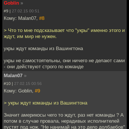
Goblin
»
#9 |
27.02.15 00:51
Кому: Malan07,
#8
> Что то мне подсказывает что "укры" именно этого и
ждут, им мир не нужен.
укры ждут команды из Вашингтона
укры не самостоятельны, они ничего не делают сами
- они действуют строго по команде
Malan07
»
#10 |
27.02.15 00:56
Кому: Goblin,
#9
> укры ждут команды из Вашингтона
Значит америкосы чего то ждут, раз нет команды ? А
потом в случае провала, нерадивых исполнителей
пустят под нож. "Не нанимай на это дело долбаебов"