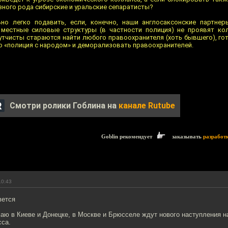
зного рода сибирские и уральские сепаратисты?
но легко подавить, если, конечно, наши англосаксонские партнер
местные силовые структуры (в частности полиция) не проявят кол
утчисты стараются найти любого правоохранителя (хоть бывшего), гот
о «полиция с народом» и деморализовать правоохранителей.
Смотри ролики Гоблина на
канале Rutube
Goblin рекомендует
заказывать
разработ
10:43
вется
аю в Киеве и Донецке, в Москве и Брюсселе ждут нового наступления н
сса.