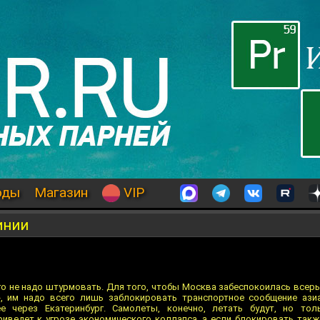
оды
Магазин
VIP
инии
го не надо штурмовать. Для того, чтобы Москва забеспокоилась всерь
», им надо всего лишь заблокировать транспортное сообщение ази
е через Екатеринбург. Самолеты, конечно, летать будут, но тол
ведет к угрозе экономического коллапса, а если блокировать такж