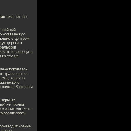
митажа нет, не
рупнейший
о-космическую
няющие с центром
дут дороги в
Уральской
дею-то и возродить
 из тех же
 забеспокоилась
ть транспортное
леты, конечно,
омического
о рода сибирские и
тнеры не
ия) не проявят
оохранителя (хоть
деморализовать
роизводит крайне
д вопрос