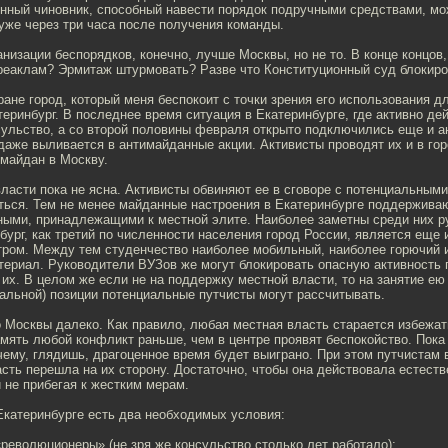
нный чиновник, способный навести порядок подручными средствами, мо
уже через три часа после получения команды.
анизации беспорядков, конечно, лучше Москвы, но не то. В конце концов,
еаклам? Эрмитаж штурмовать? Разве что Конституционный суд блокиро
тране город, который меня беспокоит с точки зрения его использования 
теринбург. В последнее время ситуация в Екатеринбурге, где активно де
сульство, а со второй половины февраля открыто подключились еще и а
даже выливается в антимайданные акции. Активисты проводят их и в гор
имайдан в Москву.
ласти пока не ясна. Активисты обвиняют ее в сговоре с потенциальными
аться. Тем не менее майданные настроения в Екатеринбурге поддержива
ыми, принадлежащими к местной элите. Наиболее заметны среди них р
бург, как третий по численности населения город России, является еще
тром. Между тем студенчество наиболее мобильный, наиболее горючий 
териал. Руководители ВУЗов же могут блокировать опасную активность 
 их. В целом же если не на поддержку местной власти, то на занятие е
альной) позиции потенциальные путчисты могут рассчитывать.
о Москвы далеко. Как правило, любая местная власть старается избежат
мять любой конфликт раньше, чем в центре проявят беспокойство. Пока
 чему, глядишь, драгоценное время будет выиграно. При этом путчистам 
сть перешла на их сторону. Достаточно, чтобы она действовала естеств
 не прибегая к жестким мерам.
Екатеринбурге есть два необходимых условия:
революционеры» (не зря же консульство столько лет работало);