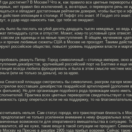
И где достигнет? В Москве? Что ж, как правило все цветные перевороты
первых, нет правил без исключений, а, во-вторых, о перевороте речь не и
ищаться и обладает достаточным рейтингом доверия, чтобы быстро и э
 действия оппозиции в столице. И Теффт это знает. И Госдеп это знает.
ут, а удар надо наносить там, где тебя не ожидают.
аль было бы послать на убой десять-двадцать тысяч немцовых, но ведь 
ржат пятнадцать суток и отпустят. Может, кому-то условный срок отвесят.
 совсем уж единицы и за явные преступления. В общем, мучеников «дет
» и прочие любимые сюжеты США в Москве не проходят. Такими действ
ируют российское общество, повысят уровень поддержки власти и марг
робовать рвануть Питер. Город символичный – столица империи, окно в
тупления декабристов, крупнейший российский порт на Балтике и еще мн
игенция всегда любила фрондировать и была в этом смысле честнее мос
ньги (или не только за деньги), но за идею.
 на Сенатской площади смотрелись бы символично, разгром лагеря мож
асстрелом восставших декабристов гвардейской артиллерией (дополняя 
х фильмов). Но для организации подобного рода провокации мало иметь
полнителей. Практика всех цветных переворотов свидетельствует о том
ожность сразу опереться если не на поддержку, то на благожелательн
ассчитывать нельзя. Сам статус города, его транспортная близость к Мо
 предполагает не только усиленное внимание к нему федеральных власт
аниченные возможности для оперативного вмешательства в ситуацию. Т
овалится, ей же хуже, такие вещи в такой ситуации не прощают. Семено
в Москву на Пресню в декабре 1905 года прибыл вовремя. Сейчас такие