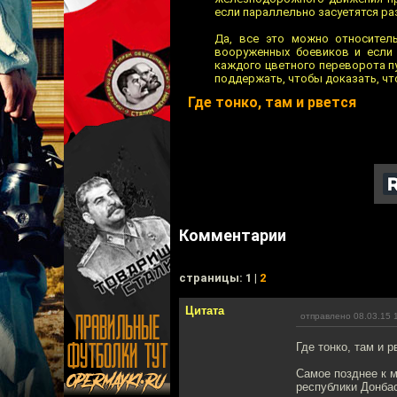
если параллельно засуетятся ра
Да, все это можно относитель
вооруженных боевиков и если 
каждого цветного переворота п
поддержать, чтобы доказать, чт
Где тонко, там и рвется
Комментарии
cтраницы: 1 |
2
Цитата
отправлено 08.03.15 
Где тонко, там и р
Самое позднее к м
республики Донба