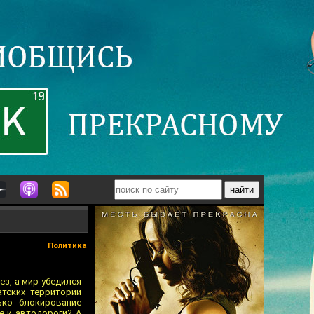
Политика
ез, а мир убедился
атских территорий
ько блокирование
е и автодороги? А