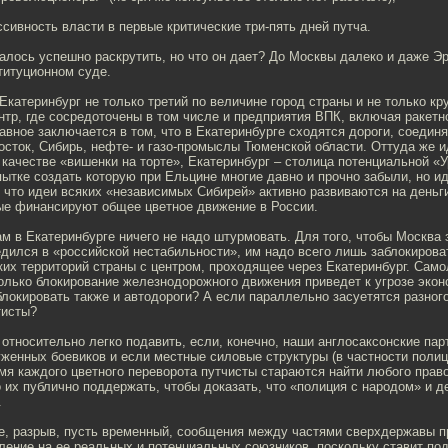
ивность власти в первые критические три-пять дней путча.
алось успешно раскрутить, но что он дает? До Москвы далеко и даже Эр
титуционном суде.
 Екатеринбург не только третий по величине город страны и не только к
тр, где сосредоточены в том числе и предприятия ВПК, включая ракетн
авное заключается в том, что в Екатеринбурге сходятся дороги, соеди
сток, Сибирь, нефте- и газо-промыслы Тюменской области. Оттуда же и
в качестве «вишенки на торте», Екатеринбург – столица потенциальной «
пытке создать которую при Ельцине многие давно и прочно забыли, но и
 что идеи всяких «независимых Сибирей» активно развиваются на деньги
рые финансируют общее цветное движение в России.
м в Екатеринбурге ничего не надо штурмовать. Для того, чтобы Москва
едился в «российской нестабильности», им надо всего лишь заблокирова
их территорий страны с центром, проходящее через Екатеринбург. Само
только блокирование железнодорожного движения приведет к угрозе экон
блокировать также и автодороги? А если параллельно засуетятся разног
тисты?
 относительно легко подавить, если, конечно, наши англосаксонские пар
женных боевиков и если местные силовые структуры (в частности полиц
мя каждого цветного переворота путчисты стараются найти любого прав
о их публично поддержать, чтобы доказать, что «полиция с народом» и 
.
е, разрыв, пусть временный, сообщения между частями сверхдержавы п
ление на ее реальных и потенциальных союзников, поскольку ставит по