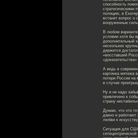
способность помог
стратегическими 
полицию, в Екатер
встанет вопрос о
вооруженные силы
В любом варианте 
условии хотя бы 
дополнительный за
нескольких крупны
держится достаточ
«восставшей Росси
«доказательства» 
А ведь в современ
картинка мятежа 
потери России на
в случае проигрыш
Ну и не надо забы
привлечено к соб
страну нестабильн
Думаю, что это то
давно и работают 
любви к искусству
Ситуация для США
сетецентрической 