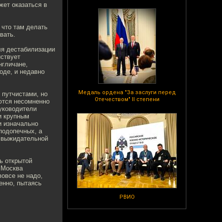
жет оказаться в
 что там делать
вать.
для дестабилизации
йствует
нгличане,
оде, и недавно
Медаль ордена "За заслуги перед
 путчистами, но
Отечеством" II степени
ются несомненно
уководители
 и крупным
и изначально
подопечных, а
ю выжидательной
ь открытой
 Москва
вовсе не надо,
енно, пытаясь
РВИО