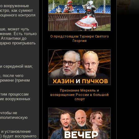
ого вооруженные
стро, как сумеют
ноценного контроля
ьше, может чуть
жение. Есть только
О предстоящем Турнире Святого
 Атлантики до
Георгия
здарно проигрывать
и серединой мая;
, после чего
времени (причем
Признание Меркель и
этим процессам
возвращение России в большой
ние вооруженных
спорт
 чтобы не
еополитическую
 и установление
) будет воспринято