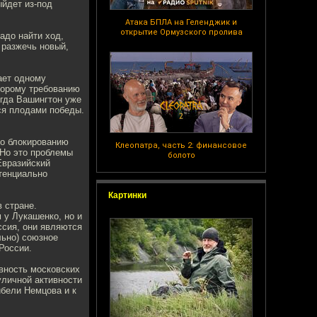
йдет из-под
Атака БПЛА на Геленджик и
открытие Ормузского пролива
адо найти ход,
 разжечь новый,
ает одному
торому требованию
гда Вашингтон уже
ься плодами победы.
по блокированию
Клеопатра, часть 2: финансовое
 Но это проблемы
болото
Евразийский
тенциально
Картинки
 стране.
 у Лукашенко, но и
ссия, они являются
льно) союзное
России.
вность московских
уличной активности
ибели Немцова и к