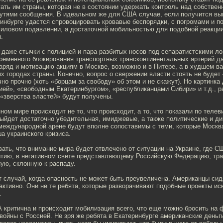
ать им страны, которая не в состоянии удержать контроль над собстве
путями сообщения. В идеальном же для США случае, если получится выв
инбурге удастся спровоцировать кровавые беспорядки, с погромами и п
 силовом подавлении, а достаточной мобильностью для подобной реакци
.
даже стычки с полицией и пара разбитых носов под сепаратистскими ло
временного блокирования транспортных трансконтинентальных артерий д
ряд и мотивацию акциям в Москве, возможно и в Питере, а в худшем в
х городах страны. Конечно, вопрос о свержении власти стоять не будет 
но прочно (хоть «борцам за свободу» об этом и не скажут). Но картинка
ей», «свободным Екатеринбургом», «республиканцами Сибири» и т.д., ра
«зверства властей» будут получены.
ном мире происходит не то, что происходит, а то, что показали по телев
выйдет достаточно убедительная, имиджевые, а также политические и д
 международной арене будут вполне сопоставимы с теми, которые Москв
а украинского кризиса.
вать, что внимание мира будет отвлечено от ситуации на Украине, где С
ытию, в негативном свете представляющему Российскую Федерацию, тр
ую, склонную к распаду.
т случай, когда опасность не может быть преувеличена. Американцы сид
активно. Они не те ребята, которые разворачивают подобные проекты и
.
 критична и происходит мобилизация всего, что еще можно бросить на 
войны с Россией. Не зря же ребята в Екатеринбурге американские деньг