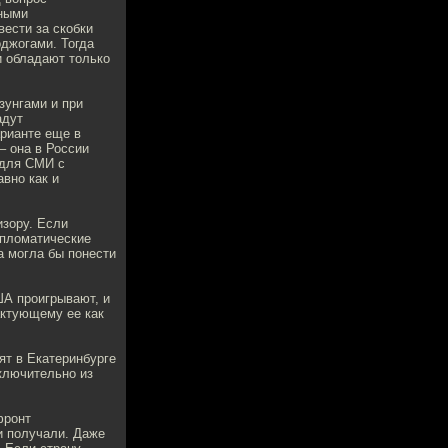
нными
ести за скобки
оджогами. Тогда
и обладают только
зунгами и при
адут
арианте еще в
– она в России
 для СМИ с
вно как и
изору. Если
ипломатические
а могла бы понести
ША проигрывают, и
актующему ее как
ят в Екатеринбурге
сключительно из
фронт
и получали. Даже