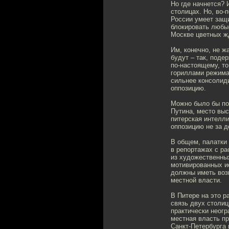
Но где начнется? 
столицах. Но, во-
России умеет защ
блокировать любые
Москве цветных жд
Им, конечно, не ж
будут – так, поде
по-настоящему, то
гориллами режима
сильнее консолид
оппозицию.
Можно было бы поп
Путина, место выс
питерская интелл
оппозицию не за де
В общем, палатки
в репортажах с р
из художественны
мотивированных ис
должны иметь возм
местной власти.
В Питере на это р
связь двух столиц
практически неогр
местная власть пр
Санкт-Петербурга 