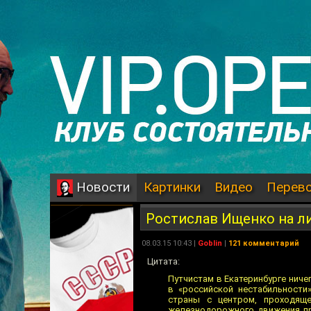
Картинки
Видео
Перев
Новости
Ростислав Ищенко на л
08.03.15 10:43 |
Goblin
|
121 комментарий
Цитата:
Путчистам в Екатеринбурге ниче
в «российской нестабильности
страны с центром, проходяще
железнодорожного движения при