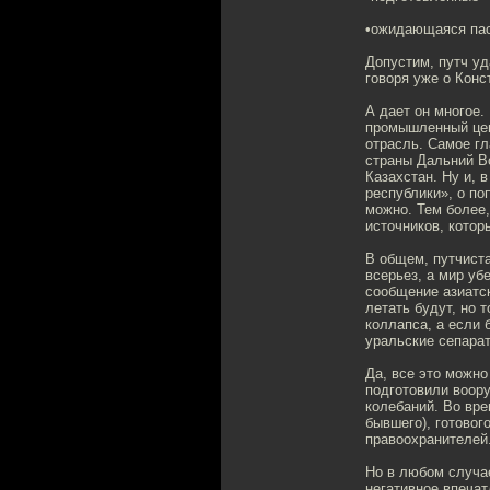
•ожидающаяся пасс
Допустим, путч уд
говоря уже о Конс
А дает он многое.
промышленный цен
отрасль. Самое гл
страны Дальний Во
Казахстан. Ну и, 
республики», о по
можно. Тем более,
источников, кото
В общем, путчиста
всерьез, а мир уб
сообщение азиатск
летать будут, но 
коллапса, а если 
уральские сепара
Да, все это можно
подготовили воору
колебаний. Во вре
бывшего), готовог
правоохранителей
Но в любом случа
негативное впечат