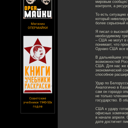
мировым сообщест
контроля, а ресур
То есть ситуацию 
который нивелиру
более серьезный 
Магазин
ОПЕРМАЙКИ
Я писал о высоко
необходимому треб
– США не могут в
понимает, что про
Однако США все е
В дальнейшем этот
возможностей Рос
США. Для нас же 
экономический со
способное расшир
Удар по Белорусс
Аналогично в Каза
сам он гораздо оп
не только членам
Советские
государство. В о
учебники 1940-50х
годов
США к удару гото
офисных хомячков
в начале апреля. 
дате достигнет пи