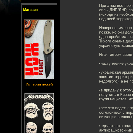
При этом все проч
Магазин
силы ДНР/ЛНР, пр
(исходя из необхо
над всей территор
Наверное, именно 
позже, но они дол
одна проблема: оч
Тихого океана дол
украинскую кампа
Итак, имеем ввод
•наступление укра
•украинская армия
занятие территор
недолгого), а не п
Империя ножей
•в придачу к этом
получить в Киеве
групп нацистов, ч
•все это ведет к
согласиться с пор
ситуацию в свою п
•сделать это надо
антифашистскими 