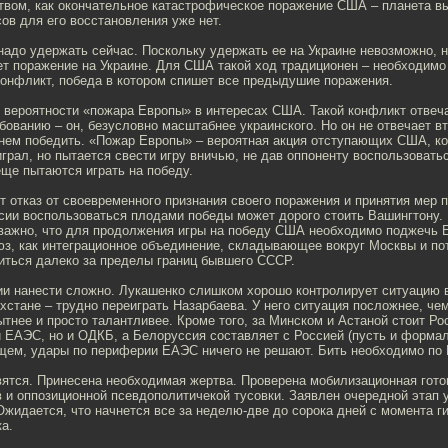
вом, как окончательное катастрофическое поражение США – планета вы
сов для его восстановления уже нет.
надо удержать сейчас. Поскольку удержать ее на Украине невозможно, н
ет поражение на Украине. Для США такой ход традиционен – необходимо
конфликт, победа в котором спишет все предыдушие поражения.
й вероятности «пожара Европы» в интересах США. Такой конфликт отвеч
ованию – он, безусловно масштабнее украинского. Но он не отвечает в
 нем победить. «Пожар Европы» – вероятная акция отступающих США, ко
играл, но пытается свести игру вничью, не дав оппоненту воспользоват
ще пытаются играть на победу.
 отказ от своевременного признания своего поражения и принятия мер 
сии воспользоваться плодами победы может дорого стоить Вашингтону.
важно, что для продолжения игры на победу США необходимо поджечь 
юз, как интеграционное объединение, складывающее вокруг Москвы и по
иться далеко за пределы границ бывшего СССР.
ии нанести сложно. Лукашенко слишком хорошо контролирует ситуацию в
хстане – трудно переиграть Назарбаева. У него ситуация посложнее, чем
ытнее и просто талантливее. Кроме того, за Минском и Астаной стоит Ро
и ЕАЭС, но и ОДКБ, а Белоруссия составляет с Россией (пусть и форма
бщем, удары по периферии ЕАЭС ничего не решают. Бить необходимо по 
вятся. Принесена необходимая жертва. Проверена мобилизационная гото
 и оппозиционной псевдополитичекой тусовки. Заявлен очередной этап 
Ожидается, что начнется все за неделю-две до сорока дней с момента г
ка.