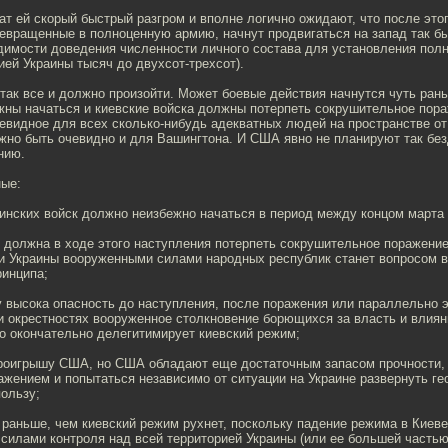
ат ей скорый быстрый разгром и вполне логично ожидают, что после эт
евращенные в полноценную армию, начнут продвигаться на запад так бы
димости доведения численности личного состава для установления пол
ией Украины тысяч до двухсот-трехсот).
так все и должно произойти. Может боевые действия начнутся чуть ран
жны начаться и киевские войска должны потерпеть сокрушительное пора
евидное для всех сколько-нибудь адекватных людей на пространстве от
жно быть очевидно и для Вашингтона. И США явно не планируют так бе
нию.
ные:
инских войск должно неизбежно начаться в период между концом марта 
 должна в ходе этого наступления потерпеть сокрушительное поражение
ии Украины вооруженными силами народных республик станет вопросом 
ринципа;
у высока опасность до наступления, после поражения или параллельно 
 и окрестностях вооруженное столкновение борющихся за власть и влия
то окончательно делегитимирует киевский режим;
 проигрышу США, но США обладают еще достаточным запасом прочности,
ажением и попытаться независимо от ситуации на Украине развернуть г
ользу;
 раньше, чем киевский режим рухнет, поскольку падение режима в Киеве
силами контроля над всей территорией Украины (или ее большей частью