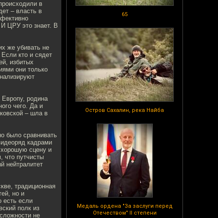
 происходили в
дет – власть в
65
ффективно
 И ЦРУ это знает. В
их же убивать не
 Если кто и сядет
ей, избитых
иями они только
инализируют
 Европу, родина
ого чего. Да и
Остров Сахалин, река Найба
ковской – шла в
но было сравнивать
видеоряд кадрами
 хорошую сцену и
, что путчисты
ый нейтралитет
скве, традиционная
ей, но и
о есть если
Медаль ордена "За заслуги перед
вский полк из
Отечеством" II степени
 сложности не