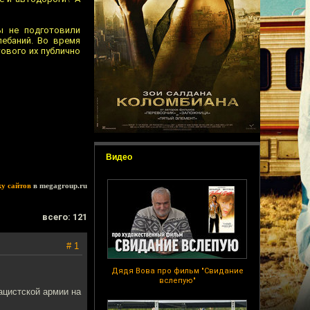
ы не подготовили
ебаний. Во время
ового их публично
Видео
ку сайтов
в megagroup.ru
всего: 121
# 1
Дядя Вова про фильм "Свидание
вслепую"
ацистской армии на