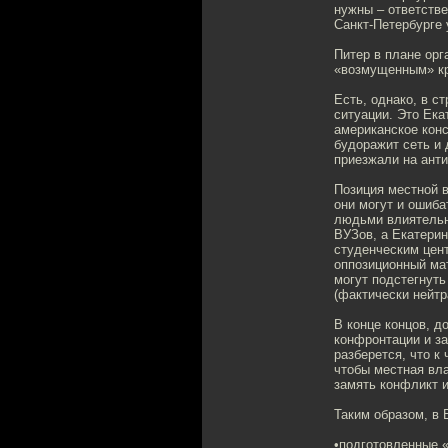
нужны – ответстве
Санкт-Петербурге 
Питер в плане орг
«возмущенным» кр
Есть, однако, в с
ситуации. Это Ека
американское кон
будоражит сеть и 
приезжали на ант
Позиция местной в
они могут и ошиб
людьми влиятельн
ВУЗов, а Екатерин
студенческим цен
оппозиционный ма
могут подстегнуть
(фактически нейтр
В конце концов, д
конфронтации и за
разберется, что к
чтобы местная вла
замять конфликт и
Таким образом, в 
•подготовленные «