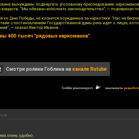
ловики вынуждены подвергать уголовному преследованию наркоманов
 веществ. "Мы обязаны исполнять законодательство", — подчеркнул г
я ко Дню Победы, не коснется осужденных за наркотики. "Нас не бесп
ствии с постановлением Государственной думы речь идет о лицах, ко
ний", — сказал Виктор Иванов.
ены 400 тысяч "рядовых наркоманов"
Смотри ролики Гоблина на
канале Rutube
Goblin рекомендует
заказывать
разработ
10:28
мма очень удобно.