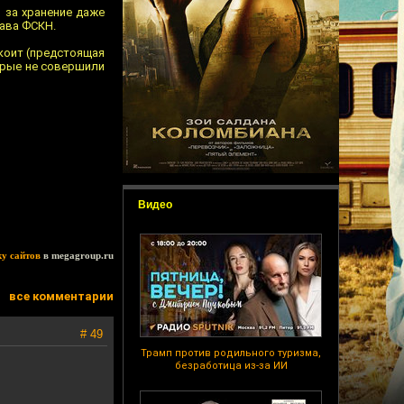
 за хранение даже
лава ФСКН.
окоит (предстоящая
торые не совершили
Видео
ку сайтов
в megagroup.ru
все комментарии
# 49
Трамп против родильного туризма,
безработица из-за ИИ