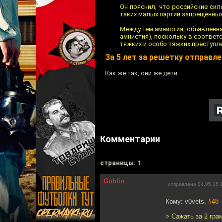
Он пояснил, что российские си
таких малых партий запрещенных
Между тем амнистия, объявленна
амнистия), поскольку в соответ
тяжких и особо тяжких преступле
За 5 лет за решетку отправл
Как же так, они же дети.
Комментарии
cтраницы: 1
Goblin
отправлено 04.05.15 
Кому: v0vets,
#48
> Сажать за 2 гра