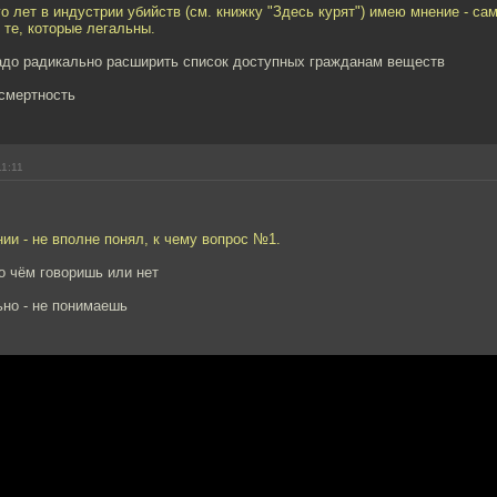
о лет в индустрии убийств (см. книжку "Здесь курят") имею мнение - с
 те, которые легальны.
адо радикально расширить список доступных гражданам веществ
 смертность
11:11
ии - не вполне понял, к чему вопрос №1.
о чём говоришь или нет
ьно - не понимаешь