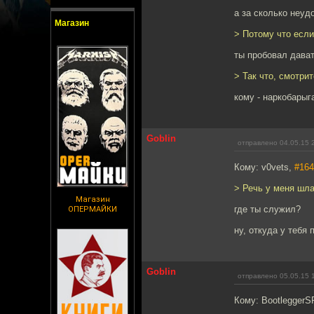
а за сколько неуд
Магазин
> Потому что если
ты пробовал дава
> Так что, смотрит
кому - наркобарыг
Goblin
отправлено 04.05.15 
Кому: v0vets,
#164
> Речь у меня шла
Магазин
где ты служил?
ОПЕРМАЙКИ
ну, откуда у тебя 
Goblin
отправлено 05.05.15 
Кому: BootleggerS