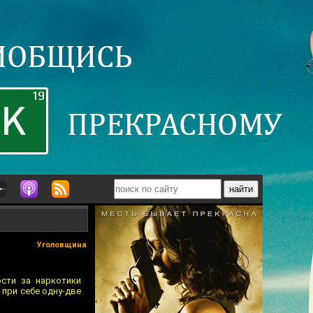
Уголовщина
сти за наркотики
 при себе одну-две