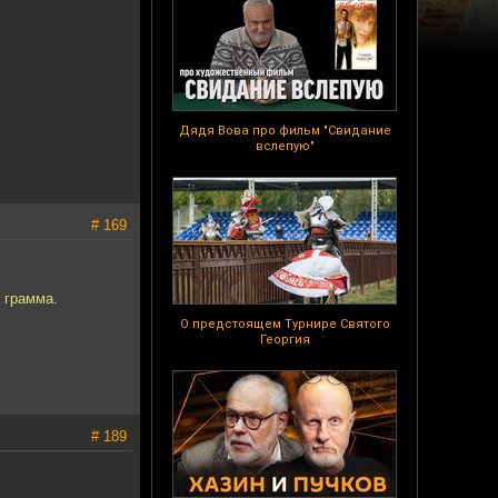
Дядя Вова про фильм "Свидание
вслепую"
# 169
2 грамма.
О предстоящем Турнире Святого
Георгия
# 189