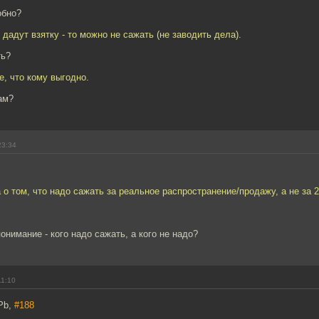
обно?
 дадут взятку - то можно не сажать (не заводить дела).
ть?
е, что кому выгодно.
ам?
23:34
 о том, что надо сажать за реальное распространение/продажу, а не за 
понимание - кого надо сажать, а кого не надо?
11:10
Pb,
#188