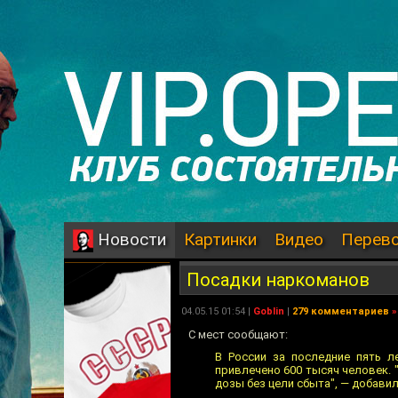
Картинки
Видео
Перев
Новости
Посадки наркоманов
04.05.15 01:54 |
Goblin
|
279 комментариев
»
С мест сообщают:
В России за последние пять л
привлечено 600 тысяч человек. 
дозы без цели сбыта", — добави