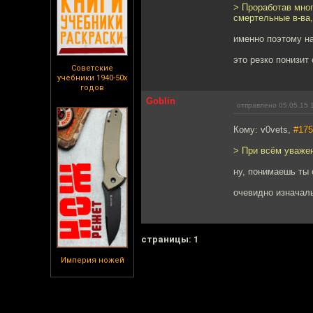
> Проработав мног
смертельные в-ва,
именно поэтому н
это резко понизит
Советские
учебники 1940-50х
годов
Goblin
отправлено 05.05.15 
Кому: v0vets,
#175
> При всём уважен
ну, понимаешь ты 
очевидно изначал
cтраницы: 1
Империя ножей