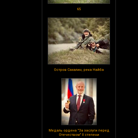
65
Остров Сахалин, река Найба
Медаль ордена "За заслуги перед
Отечеством" II степени