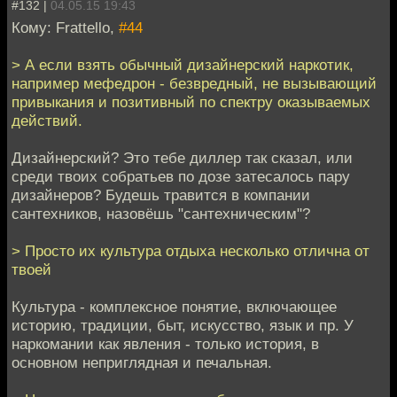
#132 |
04.05.15 19:43
Кому: Frattello,
#44
> А если взять обычный дизайнерский наркотик,
например мефедрон - безвредный, не вызывающий
привыкания и позитивный по спектру оказываемых
действий.
Дизайнерский? Это тебе диллер так сказал, или
среди твоих собратьев по дозе затесалось пару
дизайнеров? Будешь травится в компании
сантехников, назовёшь "сантехническим"?
> Просто их культура отдыха несколько отлична от
твоей
Культура - комплексное понятие, включающее
историю, традиции, быт, искусство, язык и пр. У
наркомании как явления - только история, в
основном неприглядная и печальная.