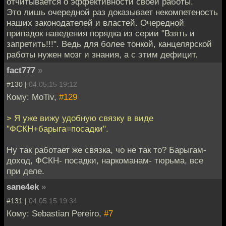
отчитывается о эффективности своей работы.
Это лишь очередной раз доказывает некомпетеность
наших законодателей и властей. Очередной
припадок наведения порядка из серии "Взять и
запретить!!!". Ведь для более тонкой, канцелярской
работы нужен мозг и знания, а с этим дефицит.
fact777
»
#130 |
04.05.15 19:12
Кому: MoTiv,
#129
> Я уже вижу удобную связку в виде
"ФСКН+барыга=посадки".
Ну так работает же связка, чо не так то? Барыгам-
доход, ФСКН- посадки, наркоманам- тюрьма, все
при деле.
sane4ek
»
#131 |
04.05.15 19:34
Кому: Sebastian Pereiro,
#7