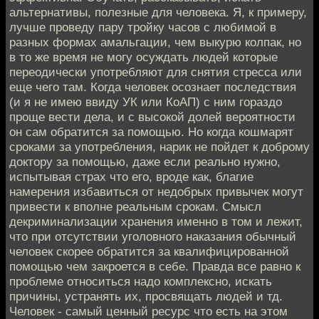
альтернативы, полезные для человека. Я, к примеру,
лучше проведу пару тройку часов с любимой в
разных формах амальгации, чем выкурю колпак, но
в то же время не могу осуждать людей которые
переодически употребляют для снятия стресса или
еще чего там. Когда человек осознает последствия
(и я не имею ввиду УК или КоАП) с ним гораздо
проще вести дела, и с высокой долей вероятности
он сам обратится за помощью. Но когда кошмарят
сроками за употребления, нарик не пойдет к доброму
доктору за помощью, даже если реально нужно,
испытывая страх что его, вроде как, благие
намерения избавиться от недобрых привычек могут
привести к вполне реальным срокам. Смысл
декриминализации хранения именно в том и лежит,
что при отсутствии уголовного наказания обычный
человек скорее обратится за квалифицированной
помощью чем закроется в себе. Правда все равно к
проблеме относиться надо комплексно, искать
причины, устранять их, просвящать людей и тд.
Человек - самый ценный ресурс что есть на этом