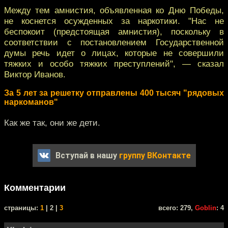
Между тем амнистия, объявленная ко Дню Победы,
не коснется осужденных за наркотики. "Нас не
беспокоит (предстоящая амнистия), поскольку в
соответствии с постановлением Государственной
думы речь идет о лицах, которые не совершили
тяжких и особо тяжких преступлений", — сказал
Виктор Иванов.
За 5 лет за решетку отправлены 400 тысяч "рядовых
наркоманов"
Как же так, они же дети.
Вступай в нашу
группу ВКонтакте
Комментарии
cтраницы:
1
| 2 |
3
всего: 279,
Goblin
: 4