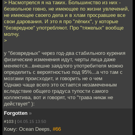
> Насмотрелся я на таких. Большинство из них -
безвольное говно, не имеющее по жизни увлечений,
не имеющее своего дела и в хлам просравшее все
свои дарования. И это я про "лёгких", у которые
"безвредное" употребляют. Про "тяжелых" вообще
молчу.
>
у "безвредных" через год-два стабильного курения
физические изменения идут, черты лица даже
меняются...внешне заядлого употребителя можно
определить с вероятностью под 95%...а что там с
мозгами происходит, и говорить не о чем
Однако чаще всего это остается незамеченным
вследствие общего градуса тупости самого
коллектива, вот и говорят, что "трава никак не
действует" ):
Forgotten
»
#103 |
04.05.15 13:50
Кому: Ocean Deeps,
#66