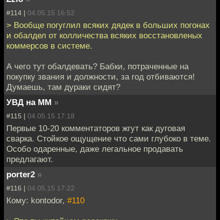
#114 |
04.05.15 16:52
> Вообще погуглил всяких дядек в больших погонах
и обалдел от колличества всяких восстановленых
коммерсов в системе.
А чего тут обалдевать? Бабки, потраченные на
покупку звания и должности, за год отбиваются!
Думаешь, там дураки сидят?
УВД на ММ
»
#115 |
04.05.15 17:18
Первые 10-20 комментаторов жгут как дуговая
сварка. Стойкое ощущение что сами глубоко в теме.
Особо одаренные, даже легальное продавать
предлагают.
porter2
»
#116 |
04.05.15 17:22
Кому: kontodor,
#110