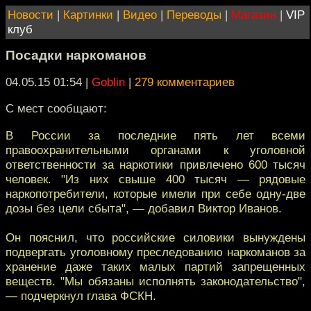
Новости
|
Картинки
|
Видео
|
Переводы
|
Магазин
|
VIP
клуб
Посадки наркоманов
04.05.15 01:54
|
Goblin
|
279 комментариев
С мест сообщают:
В России за последние пять лет всеми
правоохранительными органами к уголовной
ответственности за наркотики привлечено 600 тысяч
человек. "Из них свыше 400 тысяч — рядовые
наркопотребители, которые имели при себе одну-две
дозы без цели сбыта", — добавил Виктор Иванов.
Он пояснил, что российские силовики вынуждены
подвергать уголовному преследованию наркоманов за
хранение даже таких малых партий запрещенных
веществ. "Мы обязаны исполнять законодательство",
— подчеркнул глава ФСКН.