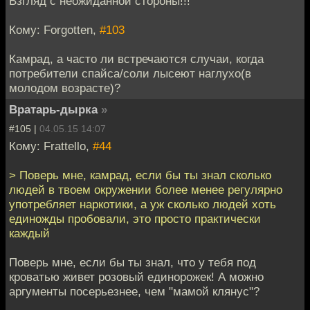
Взгляд с неожиданной стороны!!!
Кому: Forgotten,
#103
Камрад, а часто ли встречаются случаи, когда
потребители спайса/соли лысеют наглухо(в
молодом возрасте)?
Вратарь-дырка
»
#105 |
04.05.15 14:07
Кому: Frattello,
#44
> Поверь мне, камрад, если бы ты знал сколько
людей в твоем окружении более менее регулярно
употребляет наркотики, а уж сколько людей хоть
единожды пробовали, это просто практически
каждый
Поверь мне, если бы ты знал, что у тебя под
кроватью живет розовый единорожек! А можно
аргументы посерьезнее, чем "мамой клянус"?