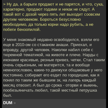
> Ну да, а барыги продают и не парятся, и что, сука,
характерно, продают годами и никак не сядут. А
такой вот с дозой через пять лет выходит соовсем
другим человеком. Бороться безусловно
необходимо, да только корни надо рубить, а не
побеги бензопилой.
У меня знакомый недавно освободился, взяли его
еще в 2010-ом со стаканом анаши. Приехал, и
вправду, другой человек. Наколки набил себе с
тюремной тематикой, на животе и плече. Нарды с
иконами красивые, резные привез, четки. Стал таким
очень серьезным, не матерится, та и вообще
немногословен, какие-то движухи общаковые у него
постоянно, собирает его ездит по городишке, как я
понял по таким же бывшим зк, на лагерь каждый
месяц отвозит. А был до срока - оторви и выкинь,
пообезьяничать любил, такой местный петрушка
был.
DUM
»