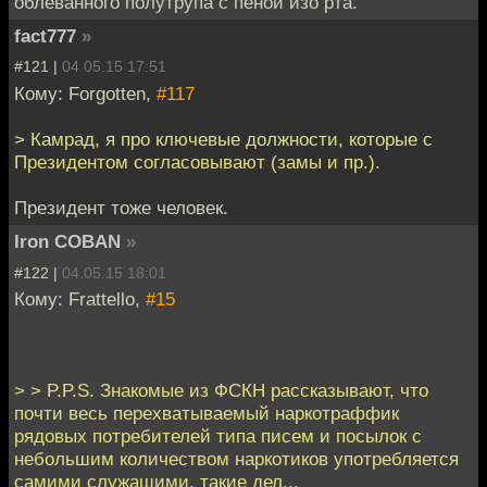
облеванного полутрупа с пеной изо рта.
fact777
»
#121 |
04.05.15 17:51
Кому: Forgotten,
#117
> Камрад, я про ключевые должности, которые с
Президентом согласовывают (замы и пр.).
Президент тоже человек.
Iron COBAN
»
#122 |
04.05.15 18:01
Кому: Frattello,
#15
> > P.P.S. Знакомые из ФСКН рассказывают, что
почти весь перехватываемый наркотраффик
рядовых потребителей типа писем и посылок с
небольшим количеством наркотиков употребляется
самими служащими, такие дел...