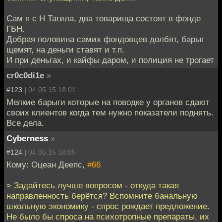
Сам я с Н Тагила, два товарища состоят в фонде
ГБН.
Добрая половина самих фондовцев долбят, барыг
щемят, на деньги ставят и т.п.
И при деньгах, и кайфы даром, и полиция не трогает
cr0c0di1e
»
#123 |
04.05.15 18:01
Мелкие барыги которые на поводке у органов сдают
своих клиентов когда тем нужно показатели поднять.
Все дела.
Cyberness
»
#124 |
04.05.15 18:05
Кому: Оцеан Деепс,
#66
> Задайтесь лучше вопросом - откуда такая
направленность берётся? Вспомните банальную
школьную экономику - спрос рождает предложение.
Не было бы спроса на психотропные препараты, их