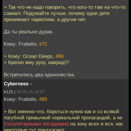
> Так что не надо говорить, что кого-то там на что-то
сажают. Подумайте лучше, почему одни дети
принимают наркотики, а другие нет.
Да ты реально дурак.
Кому: Frattello,
#72
> Кому: Ocean Deeps,
#66
> Крепко жму руку, камрад!!!
Встретились два одиночества.
Cyberness
»
#125 |
04.05.15 18:07
Кому: Frattello,
#85
> Вот именно что, бороться нужно как и со всякой
пагубной привычкой нормальной пропагандой, а не
[тоталитарными посадками]
на зону всех и вся, как
некоторые тут предлагают.