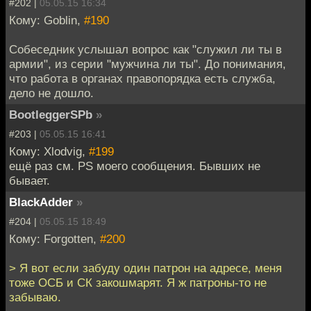
#202 |
05.05.15 16:34
Кому: Goblin,
#190
Собеседник услышал вопрос как "служил ли ты в
армии", из серии "мужчина ли ты". До понимания,
что работа в органах правопорядка есть служба,
дело не дошло.
BootleggerSPb
»
#203 |
05.05.15 16:41
Кому: Xlodvig,
#199
ещё раз см. PS моего сообщения. Бывших не
бывает.
BlackAdder
»
#204 |
05.05.15 18:49
Кому: Forgotten,
#200
> Я вот если забуду один патрон на адресе, меня
тоже ОСБ и СК закошмарят. Я ж патроны-то не
забываю.