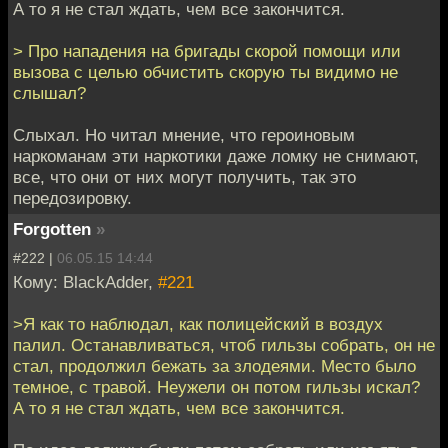
А то я не стал ждать, чем все закончится.
> Про нападения на бригады скорой помощи или
вызова с целью обчистить скорую ты видимо не
слышал?
Слыхал. Но читал мнение, что героиновым
наркоманам эти наркотики даже ломку не снимают,
все, что они от них могут получить, так это
передозировку.
Forgotten
»
#222 |
06.05.15 14:44
Кому: BlackAdder,
#221
>Я как то наблюдал, как полицейский в воздух
палил. Останавливаться, чтоб гильзы собрать, он не
стал, продолжил бежать за злодеями. Место было
темное, с травой. Неужели он потом гильзы искал?
А то я не стал ждать, чем все закончится.