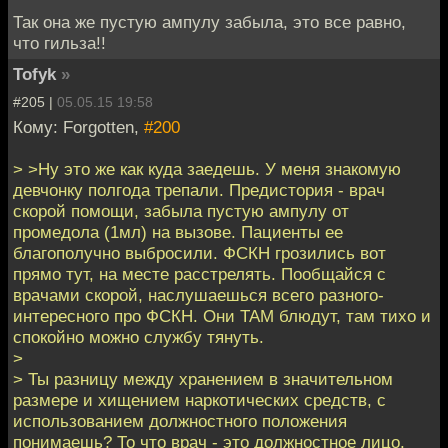
Так она же пустую ампулу забыла, это все равно,
что гильза!!
Tofyk
»
#205 |
05.05.15 19:58
Кому: Forgotten,
#200
> >Ну это же как куда заедешь. У меня знакомую
девчонку полгода трепали. Предистория - врач
скорой помощи, забыла пустую ампулу от
промедола (1мл) на вызове. Пациенты ее
благополучно выбросили. ФСКН грозились вот
прямо тут, на месте расстрелять. Пообщайся с
врачами скорой, наслушаешься всего разного-
интересного про ФСКН. Они ТАМ блюдут, там тихо и
спокойно можно службу тянуть.
>
> Ты разницу между хранением в значительном
размере и хищением наркотических средств, с
использованием должностного положения
понимаешь? То что врач - это должностное лицо,