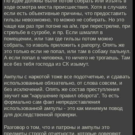
По идее должны были потом собрать или изъять в
ходе осмотра места происшествия. Хотя в случаях
если есть объективные причины, что предоставить
гильзы невозможно, то можно не собирать. Но это
чаще как раз при погоне на а/м, при перестрелке, при
стрельбе в сугробе, и пр. Если шмалял в
помещении, или там где гильзы потом можно
собрать, то изволь приложить к рапорту. Опять же
это только если не попал, или там в собаку пальнул.
А если попал в человека, то ничего не трогаешь. Там
все без тебя господа из СК изымут.
Ампулы с наркотой тоже все подотчетные, и сдавать
использованные обязательно, от слова совсем, и
без исключений. Опять же состав преступления
звучит как "нарушение правил оборота". То есть
формально сам факт непредоставления
использованной ампулы - это как минимум повод
для доследственной проверки.
Разговор о том, что и патроны и ампулы это
предметы строгой отчетности, которые доверяют