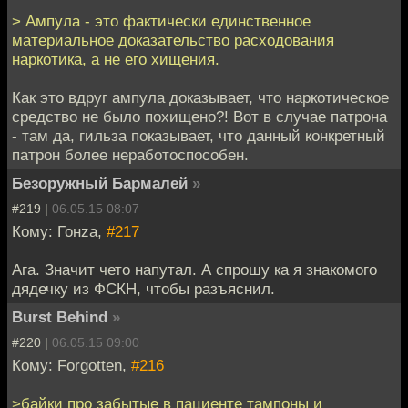
> Ампула - это фактически единственное
материальное доказательство расходования
наркотика, а не его хищения.
Как это вдруг ампула доказывает, что наркотическое
средство не было похищено?! Вот в случае патрона
- там да, гильза показывает, что данный конкретный
патрон более неработоспособен.
Безоружный Бармалей
»
#219 |
06.05.15 08:07
Кому: Гонzа,
#217
Ага. Значит чето напутал. А спрошу ка я знакомого
дядечку из ФСКН, чтобы разъяснил.
Burst Behind
»
#220 |
06.05.15 09:00
Кому: Forgotten,
#216
>байки про забытые в пациенте тампоны и