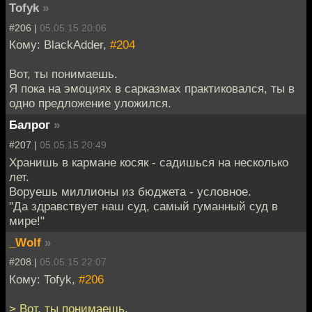
Tofyk
»
#206 |
05.05.15 20:06
Кому: BlackAdder,
#204
Вот, ты понимаешь.
Я пока на эмоциях в сарказмах практиковался, ты в
одно предложение уложился.
Балрог
»
#207 |
05.05.15 20:49
Хранишь в кармане косяк - садишься на несколько
лет.
Воруешь миллионы из бюджета - условное.
"Да здравствует наш суд, самый гуманный суд в
мире!"
_Wolf
»
#208 |
05.05.15 22:07
Кому: Tofyk,
#206
> Вот, ты понимаешь.