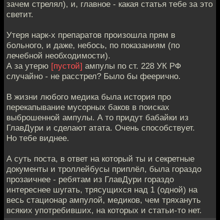
зачем стрелял), и, главное - какая статья тебе за это
светит.
Утеря нарк-х препаратов произошла прям в
больного, и даже, небось, по показаниям (по
лечебной необходимости).
А за утерю
[пустой]
ампулы по ст. 228 УК РФ
случайно - не расстрел? Было бы феерично.
В жизни любого медика была история про
перекапывание мусорных баков в поисках
выброшенной ампулы. А то придут бабайки из
ГлавДури и сделают атата. Очень способствует.
Но тебе виднее.
А суть поста, в ответ на который ты и секретные
документы и троллейбусы приплёл, была гораздо
прозаичнее - ребятам из ГлавДури гораздо
интереснее шугать, трясущихся над 1 (одной) на
весь стационар ампулой, медиков, чем тряхануть
всяких употребивших, на которых и статьи-то нет.