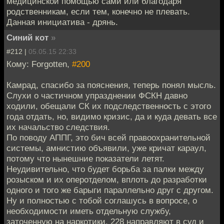
медицинской помощью сами или благодаря
родственникам, если тем, конечно не плевать.
Данная инициатива - дрянь.
Синий кот
»
#212 |
05.05.15 22:33
Кому: Forgotten,
#200
Камрад, спасибо за пояснения, теперь понял мысль.
Слухи о частичном упразднении ФСКН давно
ходили, обещали СК их подследственность с этого
года отдать, но, видимо кризис, да и куда девать все
их начальство следствия.
По поводу АППГ, это бич всей правоохранительной
системы, амнистию объявили, уже кричат караул,
потому что нынешние показатели летят.
Неудивительно, что будет борьба за палки между
розыском и их оперотделом, вплоть до разработки
одного и того же барыги параллельно друг с другом.
Ну и полностью с тобой соглашусь в вопросе, о
необходимости иметь отдельную службу,
заточенную на наркотики. 228 направляют в суд и