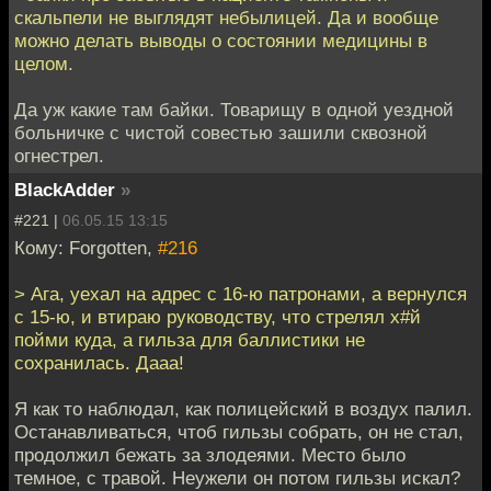
скальпели не выглядят небылицей. Да и вообще
можно делать выводы о состоянии медицины в
целом.
Да уж какие там байки. Товарищу в одной уездной
больничке с чистой совестью зашили сквозной
огнестрел.
BlackAdder
»
#221 |
06.05.15 13:15
Кому: Forgotten,
#216
> Ага, уехал на адрес с 16-ю патронами, а вернулся
с 15-ю, и втираю руководству, что стрелял х#й
пойми куда, а гильза для баллистики не
сохранилась. Дааа!
Я как то наблюдал, как полицейский в воздух палил.
Останавливаться, чтоб гильзы собрать, он не стал,
продолжил бежать за злодеями. Место было
темное, с травой. Неужели он потом гильзы искал?