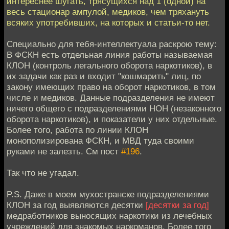
интереснее шугать, трясущихся над 1 (одной) на
весь стационар ампулой, медиков, чем тряхануть
всяких употребивших, на которых и статьи-то нет.
Специально для тебя-интеллектуала раскрою тему:
В ФСКН есть отдельная линия работы называемая
КЛОН (контроль легального оборота наркотиков), в
их задачи как раз и входит "кошмарить" лиц, по
закону имеющих право на оборот наркотиков, в том
числе и медиков. Данные подразделения не имеют
ничего общего с подразделениями НОН (незаконного
оборота наркотиков), и показатели у них отдельные.
Более того, работа по линии КЛОН
монополизирована ФСКН, и МВД туда своими
руками не залезть. См пост
#196
.
Так что не угадал.
P.S. Даже в моем мухостранске подразделениями
КЛОН за год выявляются десятки
[десятки за год]
медработников выносящих наркотики из лечебных
учреждений для знакомых наркоманов. Более того