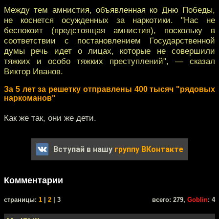
Между тем амнистия, объявленная ко Дню Победы,
не коснется осужденных за наркотики. "Нас не
беспокоит (предстоящая амнистия), поскольку в
соответствии с постановлением Государственной
думы речь идет о лицах, которые не совершили
тяжких и особо тяжких преступлений", — сказал
Виктор Иванов.
За 5 лет за решетку отправлены 400 тысяч "рядовых
наркоманов"
Как же так, они же дети.
Вступай в нашу
группу ВКонтакте
Комментарии
cтраницы:
1
|
2
| 3
всего: 279,
Goblin
: 4