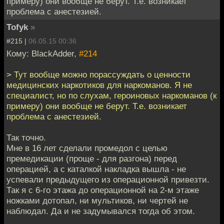
примеру) они вообще не берут. Т.е. возникает
проблема с анестезией.
Tofyk
»
#215 |
06.05.15 00:36
Кому: BlackAdder,
#214
> Тут вообще можно порассуждать о ценности
медицинских наркотиков для наркоманов. Я не
специалист, но по слухам, героиновых наркоманов (к
примеру) они вообще не берут. Т.е. возникает
проблема с анестезией.
Так точно.
Мне в 16 лет сделали промедол с целью
премедикации (проще - для разгона) перед
операцией, а с каталкой накладка вышла - не
успевали предыдущего из операционной привезти.
Так я с 6-го этажа до операционной на 2-м этаже
ножками дотопал, ни мультиков, ни чертей не
наблюдал. Да и не задумывался тогда об этом.