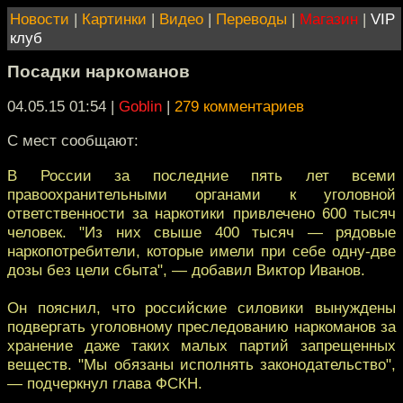
Новости
|
Картинки
|
Видео
|
Переводы
|
Магазин
|
VIP
клуб
Посадки наркоманов
04.05.15 01:54
|
Goblin
|
279 комментариев
С мест сообщают:
В России за последние пять лет всеми
правоохранительными органами к уголовной
ответственности за наркотики привлечено 600 тысяч
человек. "Из них свыше 400 тысяч — рядовые
наркопотребители, которые имели при себе одну-две
дозы без цели сбыта", — добавил Виктор Иванов.
Он пояснил, что российские силовики вынуждены
подвергать уголовному преследованию наркоманов за
хранение даже таких малых партий запрещенных
веществ. "Мы обязаны исполнять законодательство",
— подчеркнул глава ФСКН.