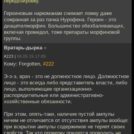
передозировку.
Героиновым наркоманам снимает ломку даже
сожранная за раз пачка Нурофена. Героин - это
диацетилморфин. Большинство обезбаливающих,
включая промедол, тоже препараты морфиновой
группы.
Вратарь-дырка
»
#223 |
06.05.15 17:05
Кому: Forgotten,
#222
Э-э-э, врач - это не должностное лицо. Должностное
лицо - это всегда либо представитель власти, либо
лицо, выполняющее организационно-
распорядительные или административно-
хозяйственные обязанности.
При этом, опять-таки, наличие пустой ампулы
ничем не отличается от отсутствия ампулы вообще:
при вскрытии ампулы содержимое не теряет своих
свойств. Так что проверку придется проводить не