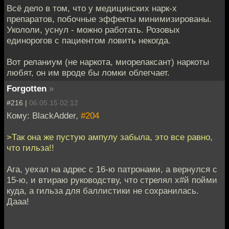
Всё дело в том, что у медицинских нарк-х
препаратов, побочные эффекты минимизированы.
Укололи, уснул - можно работать. Розовых
единорогов с пациентом ловить некогда.
Вот реланиум (не наркота, миорелаксант) наркоты
любят, он им вроде бы ломки облегчает.
Forgotten
»
#216 |
06.05.15 02:12
Кому: BlackAdder,
#204
>Так она же пустую ампулу забыла, это все равно,
что гильза!!
Ага, уехал на адрес с 16-ю патронами, а вернулся с
15-ю, и втираю руководству, что стрелял х#й пойми
куда, а гильза для баллистики не сохранилась.
Дааа!