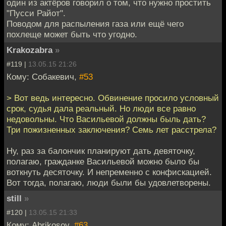
один из актёров говорил о том, что нужно простить
"Пусси Райот".
Поводом для распыления газа или ещё чего
похлеще может быть что угодно.
Krakozabra
»
#119 |
13.05.15 21:26
Кому: Собакевич,
#53
> Вот ведь интересно. Обвинение просило условный
срок, судья дала реальный. Но люди все равно
недовольны. Что Васильевой должны быль дать?
Три пожизненных заключения? Семь лет расстрела?
Ну, раз за балончик планируют дать девяточку,
полагаю, гражданке Васильевой можно было бы
воткнуть десяточку. И непременно с конфискацией.
Вот тогда, полагаю, люди были бы удовлетворены.
still
»
#120 |
13.05.15 21:33
Кому: Abrikosov,
#63