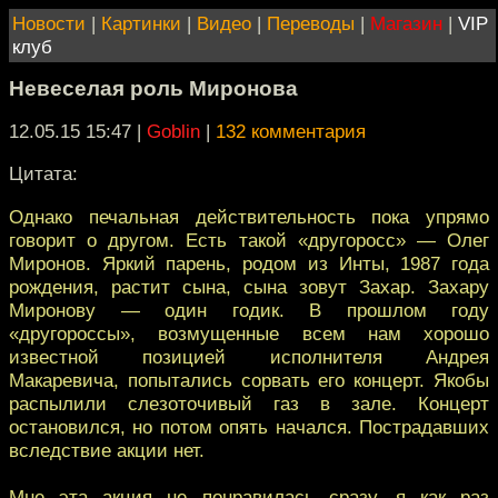
Новости
|
Картинки
|
Видео
|
Переводы
|
Магазин
|
VIP
клуб
Невеселая роль Миронова
12.05.15 15:47
|
Goblin
|
132 комментария
Цитата:
Однако печальная действительность пока упрямо
говорит о другом. Есть такой «другоросс» — Олег
Миронов. Яркий парень, родом из Инты, 1987 года
рождения, растит сына, сына зовут Захар. Захару
Миронову — один годик. В прошлом году
«другороссы», возмущенные всем нам хорошо
известной позицией исполнителя Андрея
Макаревича, попытались сорвать его концерт. Якобы
распылили слезоточивый газ в зале. Концерт
остановился, но потом опять начался. Пострадавших
вследствие акции нет.
Мне эта акция не понравилась сразу, я как раз