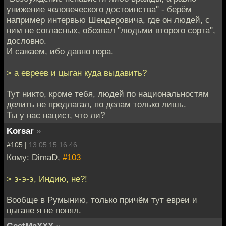
унижение человеческого достоинства" - берём
например интервью Шендеровича, где он людей, с
ним не согласных, обозвал "людьми второго сорта",
дословно.
И сажаем, ибо давно пора.
> а евреев и цыган куда выдавить?
Тут никто, кроме тебя, людей по национальностям
делить не предлагал, по делам только лишь.
Ты у нас нацист, что ли?
Korsar
»
#105 |
13.05.15 16:46
Кому: DimaD,
#103
> э-э-э, Индию, не?!
Вообще в Румынию, только причём тут евреи и
цыгане я не понял.