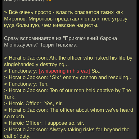
> Всё очень просто - власть опасается таких как
Миронов. Мироновы представляют для неё угрозу
куда большую, чем киевские нацисты.
Сразу вспоминается из "Приключений барона
Мюнгхаузена" Терри Гильяма:
> Horatio Jackson: Ah, the officer who risked his life by
singlehandedly destroying...
> Functionary:
[whispering in his ear]
Six.
> Horatio Jackson: *Six* enemy cannon and rescuing...
> Functionary: Ten.
> Horatio Jackson: Ten of our men held captive by The
Turk.
> Heroic Officer: Yes, sir.
> Horatio Jackson: The officer about whom we've heard
so much.
> Heroic Officer: I suppose so, sir.
> Horatio Jackson: Always taking risks far beyond the
call of duty.