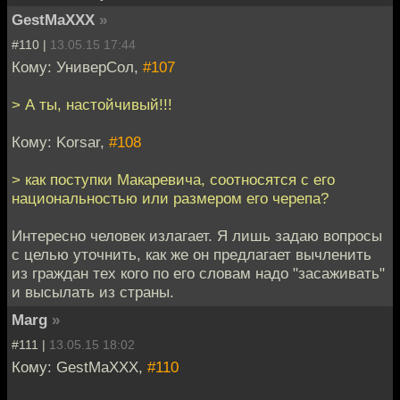
GestMaXXX
»
#110 |
13.05.15 17:44
Кому: УниверСол,
#107
> А ты, настойчивый!!!
Кому: Korsar,
#108
> как поступки Макаревича, соотносятся с его
национальностью или размером его черепа?
Интересно человек излагает. Я лишь задаю вопросы
с целью уточнить, как же он предлагает вычленить
из граждан тех кого по его словам надо "засаживать"
и высылать из страны.
Marg
»
#111 |
13.05.15 18:02
Кому: GestMaXXX,
#110