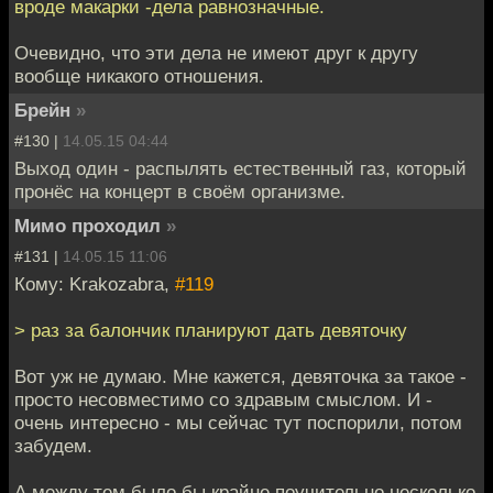
вроде макарки -дела равнозначные.
Очевидно, что эти дела не имеют друг к другу
вообще никакого отношения.
Брейн
»
#130 |
14.05.15 04:44
Выход один - распылять естественный газ, который
пронёс на концерт в своём организме.
Мимо проходил
»
#131 |
14.05.15 11:06
Кому: Krakozabra,
#119
> раз за балончик планируют дать девяточку
Вот уж не думаю. Мне кажется, девяточка за такое -
просто несовместимо со здравым смыслом. И -
очень интересно - мы сейчас тут поспорили, потом
забудем.
А между тем было бы крайне поучительно несколько