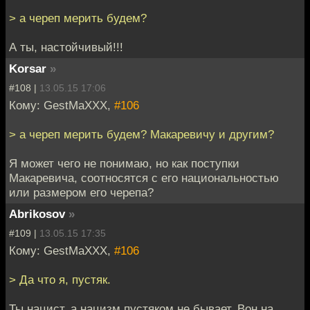
> а череп мерить будем?
А ты, настойчивый!!!
Korsar
»
#108 |
13.05.15 17:06
Кому: GestMaXXX,
#106
> а череп мерить будем? Макаревичу и другим?
Я может чего не понимаю, но как поступки
Макаревича, соотносятся с его национальностью
или размером его черепа?
Abrikosov
»
#109 |
13.05.15 17:35
Кому: GestMaXXX,
#106
> Да что я, пустяк.
Ты нацист, а нацизм пустяком не бывает. Вон на