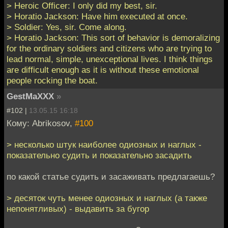
> Heroic Officer: I only did my best, sir.
> Horatio Jackson: Have him executed at once.
> Soldier: Yes, sir. Come along.
> Horatio Jackson: This sort of behavior is demoralizing
for the ordinary soldiers and citizens who are trying to
lead normal, simple, unexceptional lives. I think things
are difficult enough as it is without these emotional
people rocking the boat.
GestMaXXX
»
#102 |
13.05.15 16:18
Кому: Abrikosov,
#100
> несколько штук наиболее одиозных и наглых -
показательно судить и показательно засадить
по какой статье судить и засаживать предлагаешь?
> десяток чуть менее одиозных и наглых (а также
непонятливых) - выдавить за бугор