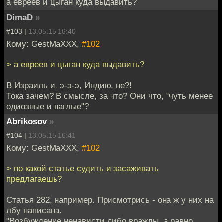
а евреев и цыган куда выдавить?
DimaD
»
#103 |
13.05.15 16:40
Кому: GestMaXXX,
#102
> а евреев и цыган куда выдавить?
В Израиль и, э-э-э, Индию, не?!
Тока зачем? В смысле, за что? Они что, "чуть менее
одиозные и наглые"?
Abrikosov
»
#104 |
13.05.15 16:41
Кому: GestMaXXX,
#102
> по какой статье судить и засаживать
предлагаешь?
Статья 282, например. Присмотрись - она ж у них на
лбу написана.
"Возбуждение ненависти либо вражды, а равно