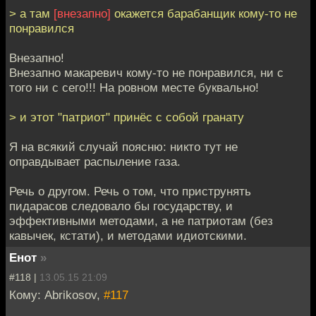
> а там
[внезапно]
окажется барабанщик кому-то не
понравился
Внезапно!
Внезапно макаревич кому-то не понравился, ни с
того ни с сего!!! На ровном месте буквально!
> и этот "патриот" принёс с собой гранату
Я на всякий случай поясню: никто тут не
оправдывает распыление газа.
Речь о другом. Речь о том, что приструнять
пидарасов следовало бы государству, и
эффективными методами, а не патриотам (без
кавычек, кстати), и методами идиотскими.
Енот
»
#118 |
13.05.15 21:09
Кому: Abrikosov,
#117