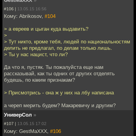
GestMaXXX
»
#106 |
13.05.15 16:56
Кому: Abrikosov,
#104
> а евреев и цыган куда выдавить?
>
> Тут никто, кроме тебя, людей по национальностям
делить не предлагал, по делам только лишь.
> Ты у нас нацист, что ли?
Да что я, пустяк. Ты пожалуйста еще нам
рассказывай, как ты одних от других отделять
будешь, по каким признакам?
> Присмотрись - она ж у них на лбу написана
а череп мерить будем? Макаревичу и другим?
УниверСол
»
#107 |
13.05.15 17:02
Кому: GestMaXXX,
#106