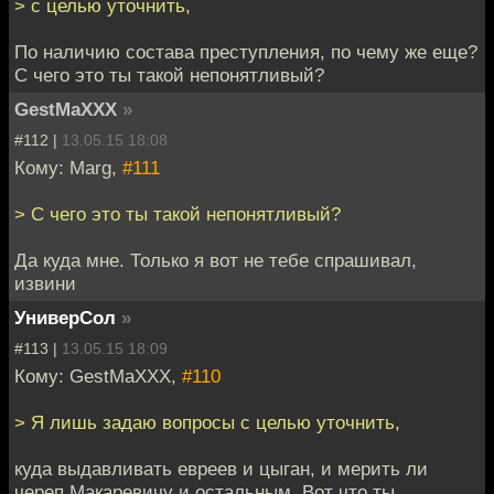
> с целью уточнить,
По наличию состава преступления, по чему же еще?
С чего это ты такой непонятливый?
GestMaXXX
»
#112 |
13.05.15 18:08
Кому: Marg,
#111
> С чего это ты такой непонятливый?
Да куда мне. Только я вот не тебе спрашивал,
извини
УниверСол
»
#113 |
13.05.15 18:09
Кому: GestMaXXX,
#110
> Я лишь задаю вопросы с целью уточнить,
куда выдавливать евреев и цыган, и мерить ли
череп Макаревичу и остальным. Вот что ты