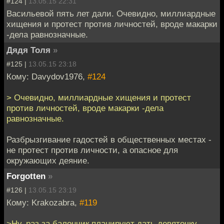
#124 |
13.05.15 22:31
Васильевой пять лет дали. Очевидно, миллиардные
хищения и протест против личностей, вроде макарки
-дела равнозначные.
Дядя Толя
»
#125 |
13.05.15 23:18
Кому: Davydov1976,
#124
> Очевидно, миллиардные хищения и протест
против личностей, вроде макарки -дела
равнозначные.
Разбрызгивание гадостей в общественных местах -
не протест против личности, а опасное для
окружающих деяние.
Forgotten
»
#126 |
13.05.15 23:19
Кому: Krakozabra,
#119
>Ну, раз за балончик планируют дать девяточку,