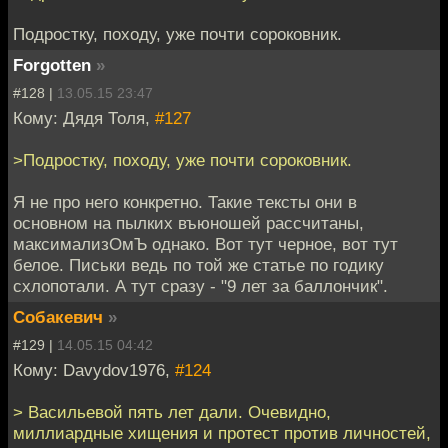
Подростку, походу, уже почти сороковник.
Forgotten
»
#128 |
13.05.15 23:47
Кому: Дядя Толя,
#127
>Подростку, походу, уже почти сороковник.
Я не про него конкретно. Такие тексты они в
основном на пылких въюношей рассчитаны,
максимализОмЪ однако. Вот тут черное, вот тут
белое. Письки ведь по той же статье по годику
схлопотали. А тут сразу - "9 лет за баллончик".
Собакевич
»
#129 |
14.05.15 04:42
Кому: Davydov1976,
#124
> Васильевой пять лет дали. Очевидно,
миллиардные хищения и протест против личностей,