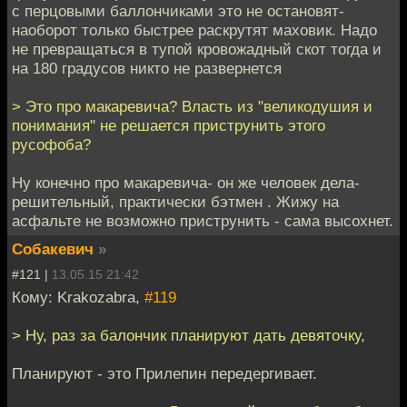
с перцовыми баллончиками это не остановят-
наоборот только быстрее раскрутят маховик. Надо
не превращаться в тупой кровожадный скот тогда и
на 180 градусов никто не развернется
> Это про макаревича? Власть из "великодушия и
понимания" не решается приструнить этого
русофоба?
Ну конечно про макаревича- он же человек дела-
решительный, практически бэтмен . Жижу на
асфальте не возможно приструнить - сама высохнет.
Собакевич
»
#121 |
13.05.15 21:42
Кому: Krakozabra,
#119
> Ну, раз за балончик планируют дать девяточку,
Планируют - это Прилепин передергивает.