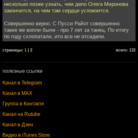
несколько позже узнать, чем дело Олега Миронова
закончится, на чем там сердце успокоится.
Совершенно верно. С Пусси Райот совершенно
такие же вопли были - про 7 лет за танец. По итогу
по году схлопатали, ито все не отсидели.
cтраницы:
1
| 2
всего: 132
полезные ссылки
Канал в Telegram
Канал в MAX
Группа в Контакте
Канал на Rutube
Канал в Дзен
Видео в iTunes Store