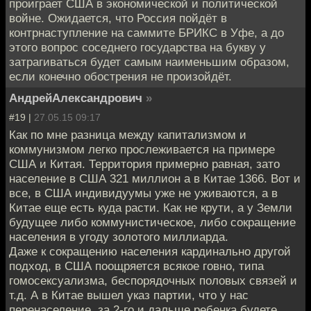
проиграет США в экономической и политической
войне. Ожидается, что Россия пойдёт в
контрнаступление на саммите БРИКС в Уфе, а до
этого вопрос соседнего государства на букву у
затрагиваться будет самым наименьшим образом,
если конечно обострения не произойдёт.
АндрейАлександрович
»
#19 |
27.05.15 09:17
Как по мне разница между капитализмом и
коммунизмом легко прослеживается на примере
США и Китая. Территория примерно равная, зато
население в США 321 миллион а в Китае 1366. Вот и
все, в США индивидуумы уже не уживаются, а в
Китае еще есть куда расти. Как не крути, а у Земли
будущее либо коммунистическое, либо сокращение
населения в угоду золотого миллиарда.
Даже к сокращению населения кардинально другой
подход, в США поощряется всякое говно, типа
гомосексуализма, беспорядочных половых связей и
т.д. А в Китае вышел указ партии, что у нас
перенаселение, за 2-го и дальше ребенка будете