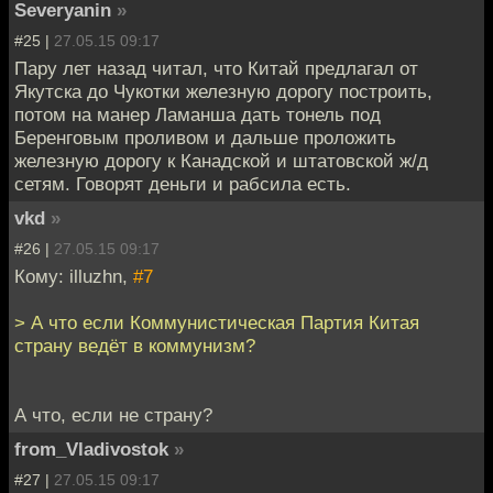
Severyanin
»
#25 |
27.05.15 09:17
Пару лет назад читал, что Китай предлагал от
Якутска до Чукотки железную дорогу построить,
потом на манер Ламанша дать тонель под
Беренговым проливом и дальше проложить
железную дорогу к Канадской и штатовской ж/д
сетям. Говорят деньги и рабсила есть.
vkd
»
#26 |
27.05.15 09:17
Кому: illuzhn,
#7
> А что если Коммунистическая Партия Китая
страну ведёт в коммунизм?
А что, если не страну?
from_Vladivostok
»
#27 |
27.05.15 09:17