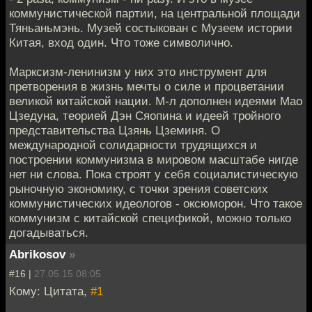
коммунистической партии, на центральной площади
Тяньаньмэнь. Музей состыкован с Музеем истории
Китая, вход один. Что тоже символично.
Марксизм-ленинизм у них это инструмент для
претворения в жизнь мечты о силе и процветании
великой китайской нации. М-л дополнен идеями Мао
Цзедуна, теорией Дэн Сяопина и идеей тройного
представительства Цзянь Цземиня. О
международной солидарности трудящихся и
построении коммунизма в мировом масштабе нигде
нет ни слова. Пока строят у себя социалистическую
рыночную экономику, с точки зрения советских
коммунистических идеологов - оксюморон. Что такое
коммунизм с китайской спецификой, можно только
догадываться.
Abrikosov
»
#16 |
27.05.15 08:05
Кому: Цитата,
#1