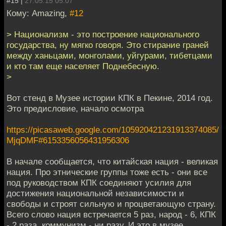
#15 |
27.05.15 05:07
Кому: Amazing,
#12
> Национализм - это построение национального
государства, ну мягко говоря. Это стирание граней
между ханьцами, монголами, уйгурами, тибетцами
и кто там еще населяет Поднебесную.
>
Вот стенд в Музее истории КПК в Пекине, 2014 год.
Это предисловие, начало осмотра
https://picasaweb.google.com/105920421231913374085/
MjqDMF#6153356056431956306
В начале сообщается, что китайская нация - великая
нация. Про этнические группы тоже есть - они все
под руководством КПК соединяют усилия для
достижения национальной независимости и
свободы и строят сильную и процветающую страну.
Всего слово нация встречается 5 раз, народ - 6, КПК
- 2 раза, коммунизм - ни разу. И это в музее