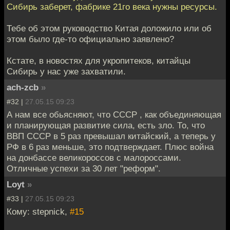
Сибирь заберет, фабрике 21го века нужны ресурсы.
Тебе об этом руководство Китая доложило или об
этом было где-то официально заявлено?
Кстате, в новостях для укропитеков, китайцы
Сибирь у нас уже захватили.
ach-zcb
»
#32 |
27.05.15 09:23
А нам все обьясняют, что СССР , как объединяющая
и планирующая развитие сила, есть зло. То, что
ВВП СССР в 5 раз превышал китайский, а теперь у
РФ в 6 раз меньше, это подтверждает. Плюс война
на донбассе великороссов с малороссами.
Отличные успехи за 30 лет "реформ".
Loyt
»
#33 |
27.05.15 09:23
Кому: stepnick,
#15