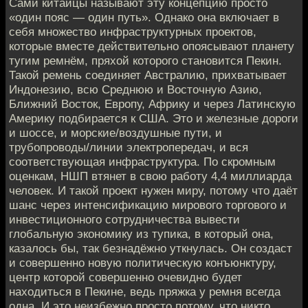
Сами китайцы называют эту концепцию просто
«один пояс — один путь». Однако она включает в
себя множество инфраструктурных проектов,
которые вместе действительно опоясывают планету
тугим ремнём, пряхой которого становится Пекин.
Такой ремень соединяет Австралию, прихватывает
Индонезию, всю Среднюю и Восточную Азию,
Ближний Восток, Европу, Африку и через Латинскую
Америку подбирается к США. Это и железные дороги
и шоссе, и морские/воздушные пути, и
трубопроводы/линии электропередач, и вся
соответствующая инфраструктура. По скромным
оценкам, НШП втянет в свою работу 4,4 миллиарда
человек. И такой проект нужен миру, потому что даёт
шанс через интенсификацию мирового торгового и
инвестиционного сотрудничества вывести
глобальную экономику из тупика, в который она,
казалось бы, так безнадёжно уткнулась. Он создаст
и совершенно новую политическую конъюнктуру,
центр которой совершенно очевидно будет
находиться в Пекине, ведь пряжка у ремня всегда
одна. И это неизбежно просто потому, что никто,