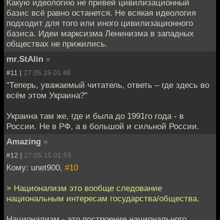
Какую идеологию не привей цивилизационный
базис всё равно останется. Не всякая идеология
подходит для того или иного цивилизационного
базиса. Идеи марксизма Ленинизма в западных
обществах не прижились.
mr.StAlin
»
#11 |
27.05.15 01:48
"Теперь, уважаемый читатель, ответь – где здесь во
всём этом Украина?"
Украина там же, где и была до 1991го года - в
России. Не в РФ, а в большой и сильной России.
Amazing
»
#12 |
27.05.15 01:59
Кому: unet900,
#10
> Национализм это вообще следование
национальным интересам государства/общества.
Национализм - это построение национального