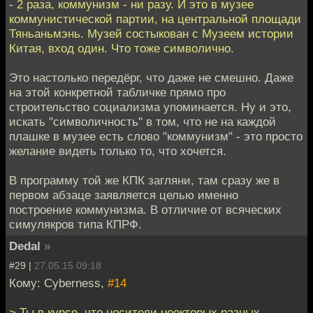
- 2 раза, коммунизм - ни разу. И это в музее
коммунистической партии, на центральной площади
Тяньаньмэнь. Музей состыкован с Музеем истории
Китая, вход один. Что тоже символично.
Это настолько передёрг, что даже не смешно. Даже
на этой конкретной табличке прямо про
строительство социализма упоминается. Ну и это,
искать "символичность" в том, что не на каждой
плашке в музее есть слово "коммунизм" - это просто
желание видеть только то, что хочется.
В программу той же КПК загляни, там сразу же в
первом абзаце заявляется целью именно
построение коммунизма. В отличие от всяческих
симулякров типа КПРФ.
Dedal
»
#29 |
27.05.15 09:18
Кому: Cyberness,
#14
> Ты в курсе, что носители неокторых разных