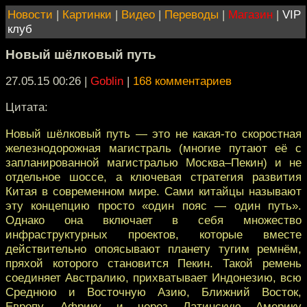
Новости
|
Картинки
|
Видео
|
Переводы
|
Магазин
|
VIP
клуб
Новый шёлковый путь
27.05.15 00:26
|
Goblin
|
168 комментариев
Цитата:
Новый шёлковый путь — это не какая-то скоростная
железнодорожная магистраль (многие путают её с
запланированной магистралью Москва–Пекин) и не
отдельное шоссе, а ключевая стратегия развития
Китая в современном мире. Сами китайцы называют
эту концепцию просто «один пояс — один путь».
Однако она включает в себя множество
инфраструктурных проектов, которые вместе
действительно опоясывают планету тугим ремнём,
пряхой которого становится Пекин. Такой ремень
соединяет Австралию, прихватывает Индонезию, всю
Среднюю и Восточную Азию, Ближний Восток,
Европу, Африку и через Латинскую Америку