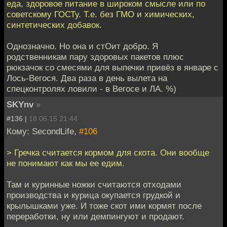
еда, здоровое питание в широком смысле или по
советскому ГОСТу. Т.е. без ГМО и химических,
синтетических добавок.
Однозначно. Но она и стОит добро. Я
родственникам пару здоровых пакетов плюс
рюкзачок со смесями для выпечки привёз в январе с
Лось-Вегося. Два раза в день вылета на
спецконтролях ловили - в Вегосе и ЛА. %)
SKYnv
»
#136 |
18.06.15 21:44
Кому: SecondLife,
#106
> Гречка считается кормом для скота. Они вообще
не понимают как мы ее едим.
Там и куринные ножки считаются отходами
производства и курица окупается грудкой и
крылышками уже. И тоже скот ими кормят после
переработки, ну или демпингуют и продают.