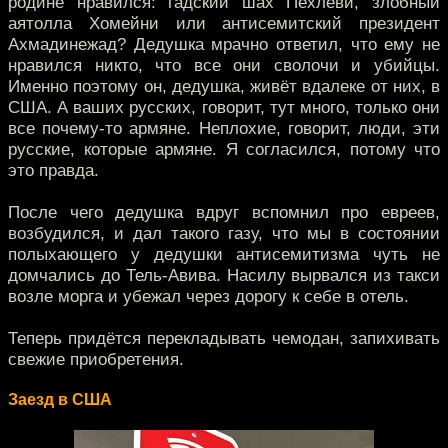
родине нравился: гадский шах Пехлеви, злобный
аятолла Хомейни или антисемитский президент
Ахмадинежад? Дедушка мрачно ответил, что ему не
нравился никто, что все они сволочи и убийцы.
Именно поэтому он, дедушка, живёт вдалеке от них, в
США. А ваших русских, говорит, тут много, только они
все почему-то армяне. Неплохие, говорит, люди, эти
русские, которые армяне. Я согласился, потому что
это правда.
После чего дедушка вдруг вспомнил про евреев,
возбудился, и дал такого газу, что мы в состоянии
полыхающего у дедушки антисемитизма чуть не
домчались до Тель-Авива. Насилу вырвался из такси
возле морга и убежал через дорогу к себе в отель.
Теперь придётся перекладывать чемодан, запихивать
свежие приобретения.
Заезд в США