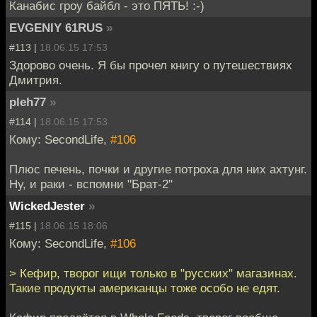
Канабис гроу байбл - это ПЯТЬ! :-)
EVGENIY 61RUS
»
#113 |
18.06.15 17:53
Здорово очень. Я бы прочел книгу о путешествиях
Дмитрия.
pleh77
»
#114 |
18.06.15 17:53
Кому: SecondLife,
#106
Плюс печень, почки и другие потроха для них ахтунг.
Ну, и раки - вспомни "Брат-2"
WickedJester
»
#115 |
18.06.15 18:06
Кому: SecondLife,
#106
> Кефир, творог ищи только в "русских" магазинах.
Такие продукты американцы тоже особо не едят.