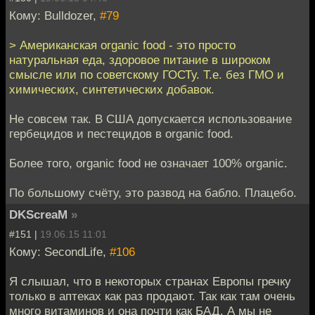
Кому: Bulldozer,
#79
> Американская organic food - это просто
натуральная еда, здоровое питание в широком
смысле или по советскому ГОСТу. Т.е. без ГМО и
химических, синтетических добавок.
Не совсем так. В США допускается использование
гербецидов и пестецидов в organic food.
Более того, organic food не означает 100% organic.
По большому счёту, это развод на бабло. Плацебо.
DKScreaM
»
#151 |
19.06.15 11:01
Кому: SecondLife,
#106
Я слышал, что в некоторых странах Европы гречку
только в аптеках как раз продают. Так как там очень
много витаминов и она почти как БАД. А мы не