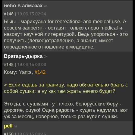
небо в алмазах
»
#148 |
19.06.15 02:24
Ыыы - марихуана for recreational and medical use. А
совсем запретят - оставят только слово medical и
назовут научной литературой. Ведь упороться - это
получить (легкое)отравление, а значит, имеет
определенное отношение к медицине.
Вратарь-дырка
»
#149 |
19.06.15 03:08
Кому: Yants,
#142
> Если едешь за границу, надо обязательно брать с
собой сушки: а ну как там жрать нечего будет?
Это да, с сушками тут плохо, белорусские беру -
дорогие, сцуко! Одна радость - худеть надумал, вот
уж за месяц, наверное, только раз купил сушки.
pell
»
#150 |
19.06.15 04:46