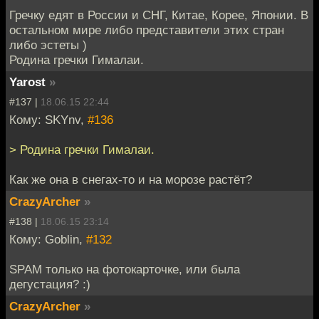
Гречку едят в России и СНГ, Китае, Корее, Японии. В
остальном мире либо представители этих стран
либо эстеты )
Родина гречки Гималаи.
Yarost
»
#137 |
18.06.15 22:44
Кому: SKYnv,
#136
> Родина гречки Гималаи.
Как же она в снегах-то и на морозе растёт?
CrazyArcher
»
#138 |
18.06.15 23:14
Кому: Goblin,
#132
SPAM только на фотокарточке, или была
дегустация? :)
CrazyArcher
»