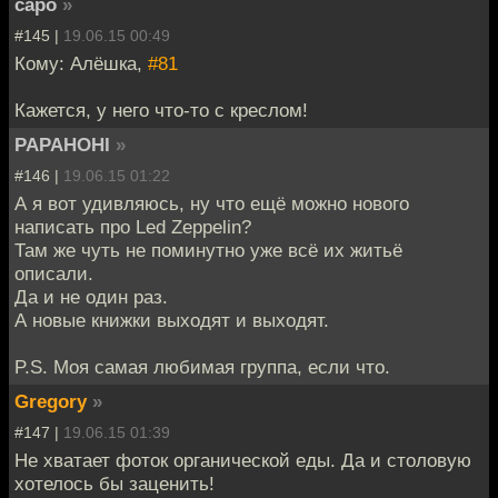
capo
»
#145 |
19.06.15 00:49
Кому: Алёшка,
#81
Кажется, у него что-то с креслом!
PAPAHOHI
»
#146 |
19.06.15 01:22
А я вот удивляюсь, ну что ещё можно нового
написать про Led Zeppelin?
Там же чуть не поминутно уже всё их житьё
описали.
Да и не один раз.
А новые книжки выходят и выходят.
P.S. Моя самая любимая группа, если что.
Gregory
»
#147 |
19.06.15 01:39
Не хватает фоток органической еды. Да и столовую
хотелось бы заценить!