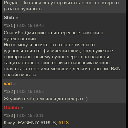
Рыдал. Пытался вслух прочитать жене, со второго
раза получилось.
Steb
»
#121 |
18.06.15 19:40
Спасибо Дмитрию за интересные заметки о
путешевствии.
Но не могу я понять этого эстетического
удовольствия от физических книг, когда уже все
оцифровано, почему нужно через пол планеты
тащить столько книг, если их наверняка можно
скачать за теже или меньшие деньги с того же B&N
онлайн магаза.
vad
»
#122 |
18.06.15 19:56
Жгучий отчёт, смеялся до трёх раз :)
Goblin
»
#123 |
18.06.15 20:11
Кому: EVGENIY 61RUS,
#113