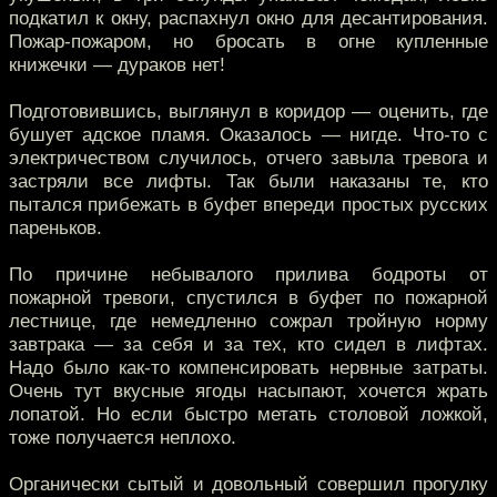
подкатил к окну, распахнул окно для десантирования.
Пожар-пожаром, но бросать в огне купленные
книжечки — дураков нет!
Подготовившись, выглянул в коридор — оценить, где
бушует адское пламя. Оказалось — нигде. Что-то с
электричеством случилось, отчего завыла тревога и
застряли все лифты. Так были наказаны те, кто
пытался прибежать в буфет впереди простых русских
пареньков.
По причине небывалого прилива бодроты от
пожарной тревоги, спустился в буфет по пожарной
лестнице, где немедленно сожрал тройную норму
завтрака — за себя и за тех, кто сидел в лифтах.
Надо было как-то компенсировать нервные затраты.
Очень тут вкусные ягоды насыпают, хочется жрать
лопатой. Но если быстро метать столовой ложкой,
тоже получается неплохо.
Органически сытый и довольный совершил прогулку