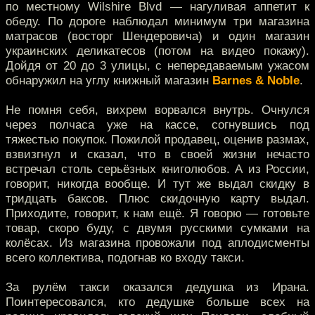
по местному Wilshire Blvd — нагуливая аппетит к
обеду. По дороге наблюдал минимум три магазина
матрасов (восторг Шендеровича) и один магазин
украинских деликатесов (потом на видео покажу).
Дойдя от 20 до 3 улицы, с непередаваемым ужасом
обнаружил на углу книжный магазин
Barnes & Noble
.
Не помня себя, вихрем ворвался внутрь. Очнулся
через полчаса уже на кассе, согнувшись под
тяжестью покупок. Пожилой продавец, оценив размах,
взвизгнул и сказал, что в своей жизни нечасто
встречал столь серьёзных книголюбов. А из России,
говорит, никогда вообще. И тут же выдал скидку в
тридцать баксов. Плюс скидочную карту выдал.
Приходите, говорит, к нам ещё. Я говорю — готовьте
товар, скоро буду, с двумя русскими сумками на
колёсах. Из магазина провожали под аплодисменты
всего коллектива, подогнав ко входу такси.
За рулём такси оказался дедушка из Ирана.
Поинтересовался, кто дедушке больше всех на