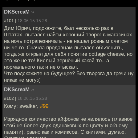
DKScreaM
»
#101 |
18.06.15 15:28
Дим Юрич, подскажите, был несколько раз в
Штатах, пытался найти хороший творог в магазинах,
на ночь потрапезничать - не нашел ровным счетом
ни-че-го. Сначла продавцам пытался объяснить,
тогда же открыл для себя понятие cottage cheese, но
это же не то! Кислый зернёный какой-то.. а
нормального так и не отыскал.
Что подскажите на будущее? Без творога да гречи ну
никак не могу:(
DKScreaM
»
#102 |
18.06.15 15:28
Кому: swalker,
#99
Изрядное количество айфонов не являлось (главное
чтоб не более двух одинаковых по цвету и объему
памяти), равно как и комиксов. С книгами, думаю,