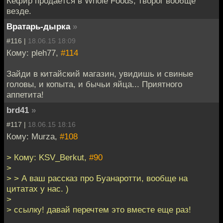
Кефир продаётся в Whole Foods, творог вообще
везде.
Вратарь-дырка
»
#116 |
18.06.15 18:09
Кому: pleh77,
#114
Зайди в китайский магазин, увидишь и свиные
головы, и копыта, и бычьи яйца... Приятного
аппетита!
brd41
»
#117 |
18.06.15 18:16
Кому: Murza,
#108
> Кому: KSV_Berkut,
#90
>
> > А ваш рассказ про Буанаротти, вообще на
цитатах у нас. )
>
> ссылку! давай перечтем это вместе еще раз!