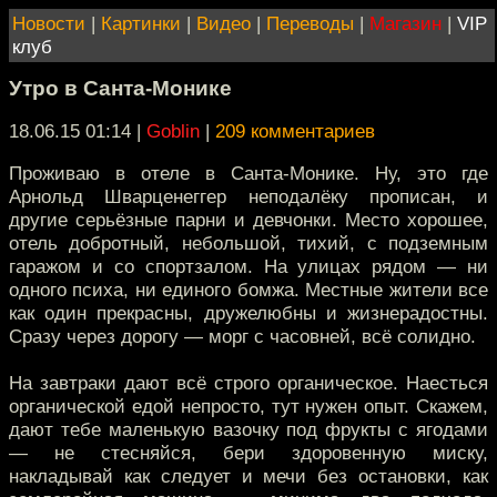
Новости
|
Картинки
|
Видео
|
Переводы
|
Магазин
|
VIP
клуб
Утро в Санта-Монике
18.06.15 01:14
|
Goblin
|
209 комментариев
Проживаю в отеле в Санта-Монике. Ну, это где
Арнольд Шварценеггер неподалёку прописан, и
другие серьёзные парни и девчонки. Место хорошее,
отель добротный, небольшой, тихий, с подземным
гаражом и со спортзалом. На улицах рядом — ни
одного психа, ни единого бомжа. Местные жители все
как один прекрасны, дружелюбны и жизнерадостны.
Сразу через дорогу — морг с часовней, всё солидно.
На завтраки дают всё строго органическое. Наесться
органической едой непросто, тут нужен опыт. Скажем,
дают тебе маленькую вазочку под фрукты с ягодами
— не стесняйся, бери здоровенную миску,
накладывай как следует и мечи без остановки, как