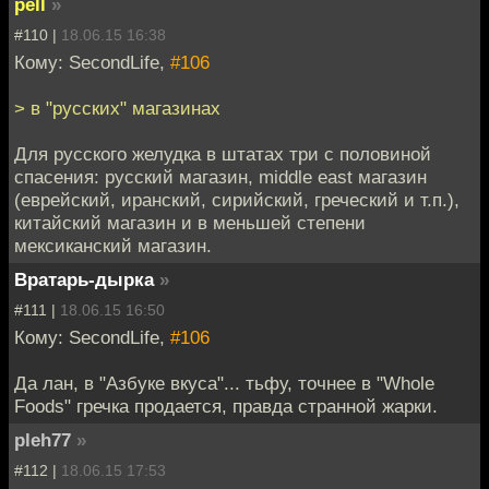
pell
»
#110 |
18.06.15 16:38
Кому: SecondLife,
#106
> в "русских" магазинах
Для русского желудка в штатах три с половиной
спасения: русский магазин, middle east магазин
(еврейский, иранский, сирийский, греческий и т.п.),
китайский магазин и в меньшей степени
мексиканский магазин.
Вратарь-дырка
»
#111 |
18.06.15 16:50
Кому: SecondLife,
#106
Да лан, в "Азбуке вкуса"... тьфу, точнее в "Whole
Foods" гречка продается, правда странной жарки.
pleh77
»
#112 |
18.06.15 17:53