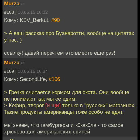
Murza
»
#108 |
18.06.15 16:32
Кому: KSV_Berkut,
#90
> А ваш рассказ про Буанаротти, вообще на цитатах
у нас. )
ссылку! давай перечтем это вместе еще раз!
Murza
»
#109 |
18.06.15 16:34
Кому: SecondLife,
#106
> Гречка считается кормом для скота. Они вообще
не понимают как мы ее едим.
> Кефир, творог
[и щи]
только в "русских" магазинах.
Такие продукты американцы тоже особо не едят.
мы знаем, что гамбургеры и к0как0ла - то самое
хрючево для американских свиней