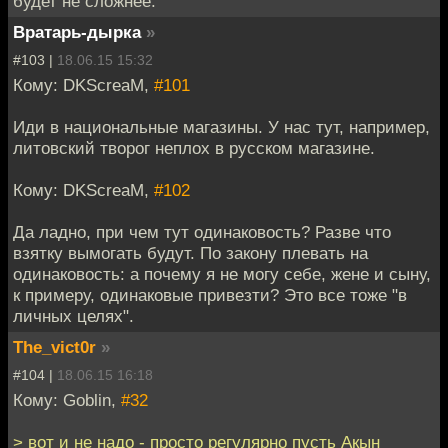
будет не сложнее.
Вратарь-дырка
»
#103 |
18.06.15 15:32
Кому: DKScreaM,
#101
Иди в национальные магазины. У нас тут, например,
литовский творог неплох в русском магазине.
Кому: DKScreaM,
#102
Да ладно, при чем тут одинаковость? Разве что
взятку вымогать будут. По закону плевать на
одинаковость: а почему я не могу себе, жене и сыну,
к примеру, одинаковые привезти? Это все тоже "в
личных целях".
The_vict0r
»
#104 |
18.06.15 16:18
Кому: Goblin,
#32
> вот и не надо - просто регулярно пусть Акын