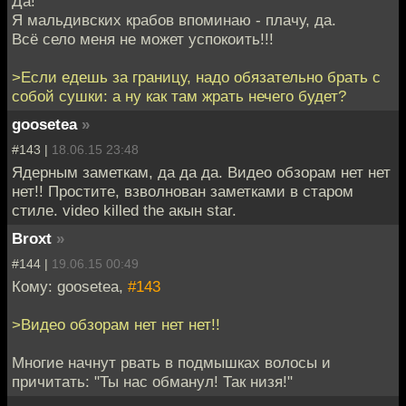
Да!
Я мальдивских крабов впоминаю - плачу, да.
Всё село меня не может успокоить!!!
>Если едешь за границу, надо обязательно брать с
собой сушки: а ну как там жрать нечего будет?
goosetea
»
#143 |
18.06.15 23:48
Ядерным заметкам, да да да. Видео обзорам нет нет
нет!! Простите, взволнован заметками в старом
стиле. video killed the акын star.
Broxt
»
#144 |
19.06.15 00:49
Кому: goosetea,
#143
>Видео обзорам нет нет нет!!
Многие начнут рвать в подмышках волосы и
причитать: "Ты нас обманул! Так низя!"