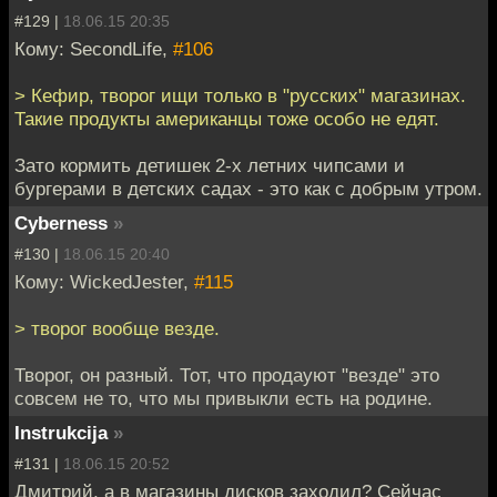
#129 |
18.06.15 20:35
Кому: SecondLife,
#106
> Кефир, творог ищи только в "русских" магазинах.
Такие продукты американцы тоже особо не едят.
Зато кормить детишек 2-х летних чипсами и
бургерами в детских садах - это как с добрым утром.
Cyberness
»
#130 |
18.06.15 20:40
Кому: WickedJester,
#115
> творог вообще везде.
Творог, он разный. Тот, что продауют "везде" это
совсем не то, что мы привыкли есть на родине.
Instrukcija
»
#131 |
18.06.15 20:52
Дмитрий, а в магазины дисков заходил? Сейчас