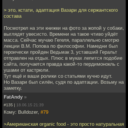
> это, кстати, адаптация Вазари для сержантского
состава
Посмотрел на эти книжки на фото за жопой у собаки,
выглядят увесисто. Времени на такое чтиво уйдёт
масса. Сейчас мучаю Гегеля, параллельно смотрю
лекции В.М. Попова по философии. Намедни был
героически пройден Ведьмак 3, уставший Геральт
отправлен на отдых. Плюс в муках лепится подобие
сайта, получается правда какой-то пердимонокль с
ушами от кастрюли.
Тут ещё и ваши ролики со статьями кучно идут.
Но Вазари был силён, судя по адаптации. Возьму на
заметку.
FatAndy
»
#135 |
18.06.15 21:39
Кому: Bulldozer,
#79
>Американская organic food - это просто натуральная