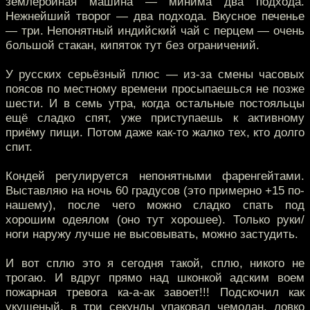
землеройная машина — минима два подхода.
Нежнейший творог — два подхода. Вкусное печенье
— три. Непонятный индийский чай с перцем — очень
большой стакан, кипяток тут без ограничений.
У русских серьёзный плюс — из-за смены часовых
поясов по местному времени просыпаешься не позже
шести. И в семь утра, когда остальные постояльцы
ещё сладко спят, уже приступаешь к активному
приёму пищи. Потом даже как-то жалко тех, кто долго
спит.
Кондей регулируется непонятными фаренгейтами.
Выставляю на ночь 60 градусов (это примерно +15 по-
нашему), после чего можно сладко спать под
хорошим одеялом (оно тут хорошее). Только руки/
ноги наружу лучше не высовывать, можно застудить.
И вот сплю это я сегодня такой, сплю, никого не
трогаю. И вдруг прямо над шконкой адским воем
пожарная тревога ка-а-ак завоет!!! Подскочил как
укушеный, в три секунды упаковал чемодан, ловко