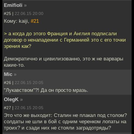
Emifioli
»
#25 |
22.06.15 20:00
Кому: kaiji,
#21
> а когда до этого Франция и Англия подписали
договор о ненападении с Германией это с его точки
зрения как?
Демократично и цивилизованно, это ж не варвары
какие-то.
Mic
»
#26 |
22.06.15 20:05
"Лукавством"?! Да он просто мразь.
OlegK
»
#27 |
22.06.15 20:05
Это что же выходит: Сталин не плакал под столом?
солдаты не шли в бой с одним черенком лопаты на
троих? и сзади них не стояли заградотряды?