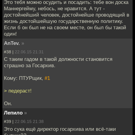
Это тебя можно осудить и посадить: тебе вон доска
Маннергейму, небось, не нравится. А тут -
достойнейший человек, достойнейше проводящий в
жизнь достойшейшую государственную политику.
Если б он был не на своем месте, он был бы такой
один!
AnTev.
»
#38 |
22.06.15 21:31
С таким гадом в такой должности становится
страшно за Госархив.
Кому: ПТУРщик,
#1
> педераст!
Он.
Лепило
»
#39 |
22.06.15 21:38
Это сука ещё директор госархива или всё-таки