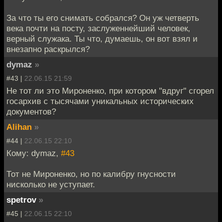
За что ты его снимать собрался? Он уж четверть
века почти на посту, заслуженнейший человек,
верный служака. Ты что, думаешь, он вот взял и
внезапно раскрылся?
dymaz
»
#43 |
22.06.15 21:59
Не тот ли это Мироненко, при котором "вдруг" сгорел
госархив с тысячами уникальных исторических
документов?
Alihan
»
#44 |
22.06.15 22:10
Кому: dymaz,
#43
Тот не Мироненко, но по калибру гнусности
нисколько не уступает.
spetrov
»
#45 |
22.06.15 22:10