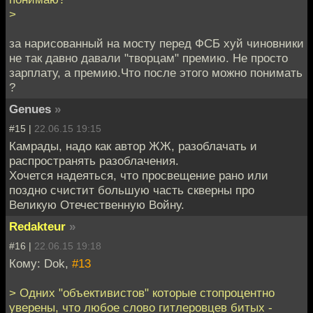
>
за нарисованный на мосту перед ФСБ хуй чиновники
не так давно давали "творцам" премию. Не просто
зарплату, а премию.Что после этого можно понимать
?
Genues
»
#15 |
22.06.15 19:15
Камрады, надо как автор ЖЖ, разоблачать и
распространять разоблачения.
Хочется надеяться, что просвещение рано или
поздно счистит большую часть скверны про
Великую Отечественную Войну.
Redakteur
»
#16 |
22.06.15 19:18
Кому: Dok,
#13
> Одних "объективистов" которые стопроцентно
уверены, что любое слово гитлеровцев битых -