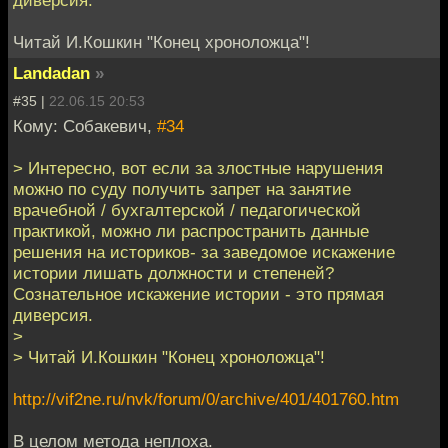
диверсия.
Читай И.Кошкин "Конец хроноложца"!
Landadan
»
#35 |
22.06.15 20:53
Кому: Собакевич,
#34
> Интересно, вот если за злостные нарушения
можно по суду получить запрет на занятие
врачебной / бухгалтерской / педагогической
практикой, можно ли распространить данные
решения на историков- за заведомое искажение
истории лишать должности и степеней?
Сознательное искажение истории - это прямая
диверсия.
>
> Читай И.Кошкин "Конец хроноложца"!
http://vif2ne.ru/nvk/forum/0/archive/401/401760.htm
В целом метода неплоха.