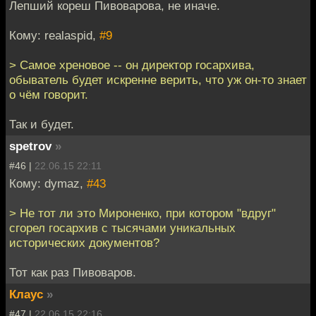
Лепший кореш Пивоварова, не иначе.
Кому: realaspid,
#9
> Самое хреновое -- он директор госархива,
обыватель будет искренне верить, что уж он-то знает
о чём говорит.
Так и будет.
spetrov
»
#46 |
22.06.15 22:11
Кому: dymaz,
#43
> Не тот ли это Мироненко, при котором "вдруг"
сгорел госархив с тысячами уникальных
исторических документов?
Тот как раз Пивоваров.
Клаус
»
#47 |
22.06.15 22:16