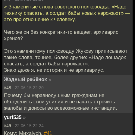
> Знаменитые слова советского полководца: «Надо
технику спасать, а солдат бабы новых нарожают» —
это про отношение к человеку.
Чего же он без конкретики-то вещает, архиварис
хренов?
Это знаменитому полководцу Жукову приписывают
такие слова, точнее, более другие: «Надо лошадок
спасать, а солдат бабы нарожают».
Знаю даже я, не историк и не архивариус.
Жадный ребёнок
»
#48 |
22.06.15 22:20
Почему бы неравнодушным гражданам не
объеденить свои усилия и не начать строчить
жалобы и доносы во всевозможные инстанции.
yuri535
»
#49 |
22.06.15 22:24
Кому: Миxalych,
#41