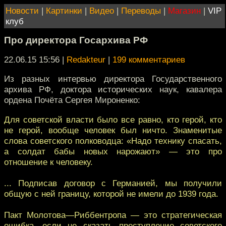
Новости
|
Картинки
|
Видео
|
Переводы
|
Магазин
|
VIP
клуб
Про директора Госархива РФ
22.06.15 15:56
|
Redakteur
|
199 комментариев
Из разных интервью директора Государственного
архива РФ, доктора исторических наук, кавалера
ордена Почёта Сергея Мироненко:
Для советской власти было все равно, кто герой, кто
не герой, вообще человек был ничто. Знаменитые
слова советского полководца: «Надо технику спасать,
а солдат бабы новых нарожают» — это про
отношение к человеку.
... Подписав договор с Германией, мы получили
общую с ней границу, которой не имели до 1939 года.
Пакт Молотова—Риббентропа — это стратегическая
ошибка, если не сказать преступление советского