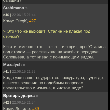
бывший?
Stahlmann
»
#40 |
22.06.15 21:44
Кому: OlegK,
#27
> Это что же выходит: Сталин не плакал под
столом?
Кстати, именно этот ...э-э-э... историк, про "Сталина
под столом — рассказывал на какой-то передаче
Соловьёва, а тот кивал с понимающим видом.
Миxalych
»
#41 |
22.06.15 21:53
Когда уже наше государство: прокуратура, суд и др.
вынесут решение по подобным вопросам,
предательство и измена, в чистом виде?
Вратарь-дырка
»
#42 |
22.06.15 21:54
Кому: Лепило,
#39