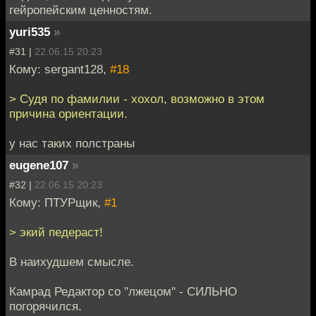
гейропейским ценностям.
yuri535
»
#31 |
22.06.15 20:23
Кому: sergant128,
#18
> Судя по фамилии - хохол, возможно в этом
причина ориентации.
у нас таких полстраны
eugene107
»
#32 |
22.06.15 20:23
Кому: ПТУРщик,
#1
> экий педераст!
В наихудшем смысле.
Камрад Редактор со "лжецом" - СИЛЬНО
погорячился.