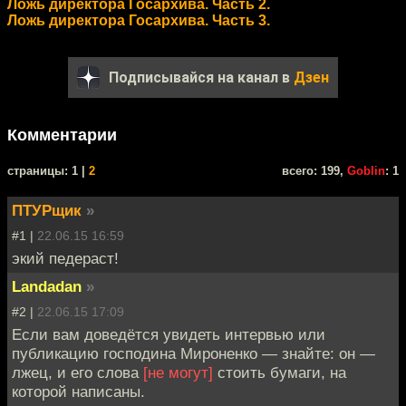
Ложь директора Госархива. Часть 2.
Ложь директора Госархива. Часть 3.
Подписывайся на канал в
Дзен
Комментарии
cтраницы: 1 |
2
всего: 199,
Goblin
: 1
ПТУРщик
»
#1 |
22.06.15 16:59
экий педераст!
Landadan
»
#2 |
22.06.15 17:09
Если вам доведётся увидеть интервью или
публикацию господина Мироненко — знайте: он —
лжец, и его слова
[не могут]
стоить бумаги, на
которой написаны.