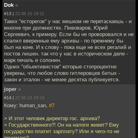
Dok
»
#13 |
22.06.15 19:11
Таких "есторегов" у нас мешком не перетаскаешь - и
многие при должностях. Пивоваров, Юрий
Сергеевич, к примеру. Если бы не проворовался и не
спалил вверенные ему архивы - по прежнему бы
был на коне. И к слову - пока еще не всех регалий и
постов лишен. так что у нас в историческом деле -
марк печаль и солонин.
Одних "объективистов" которые стопроцентно
уверены, что любое слово гитлеровцев битых -
закон и эталон - не менее десятка публикуется.
joper
»
#14 |
22.06.15 19:15
Кому: human_san,
#7
> И этот человек директор гос. архива?
> Государственного?! Он на налоги живет? Ему
государство платит зарплату? Или я чего-то не
понимаю?