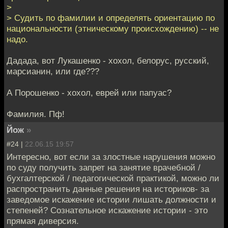
>
> Судить по фамилии и определять ориентацию по
национальности (этническому происхождению) -- не
надо.
Дадада, вот Лукашенко - хохол, белорус, русский,
марсианин, или где???
А Порошенко - хохол, еврей или папуас?
Фамилия. Пф!
Йож
»
#24 |
22.06.15 19:57
Интересно, вот если за злостные нарушения можно
по суду получить запрет на занятие врачебной /
бухгалтерской / педагогической практикой, можно ли
распространить данные решения на историков- за
заведомое искажение истории лишать должности и
степеней? Сознательное искажение истории - это
прямая диверсия.