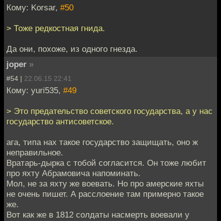
Кому: Korsar,
#50
> Тоже редкостная гнида.
Да они, похоже, из одного гнезда.
joper
»
#54 |
22.06.15 22:41
Кому: yuri535,
#49
> Это предательство советского государства, а у нас
государство антисоветское.
ага, типа нах такое государство защищать, оно ж
неправильное.
Вратарь-дырка с тобой согласится. Он тоже любит
про яхту Абрамовича напоминать.
Мол, не за яхту же воевать. Но про амерские яхты
не очень пишет. А расслоение там примерно такое
же.
Вот как же в 1812 солдаты насмерть воевали у