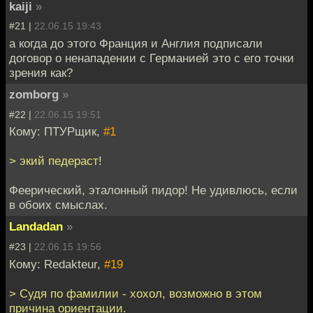
kaiji
»
#21 |
22.06.15 19:43
а когда до этого Франция и Англия подписали
договор о ненападении с Германией это с его точки
зрения как?
zomborg
»
#22 |
22.06.15 19:51
Кому: ПТУРщик,
#1
> экий педераст!
Феерический, эталонный пидор! Не удивлюсь, если
в обоих смыслах.
Landadan
»
#23 |
22.06.15 19:56
Кому: Redakteur,
#19
> Судя по фамилии - хохол, возможно в этом
причина ориентации.