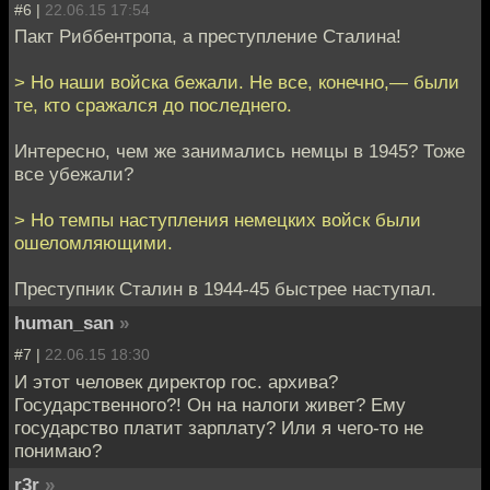
#6 |
22.06.15 17:54
Пакт Риббентропа, а преступление Сталина!
> Но наши войска бежали. Не все, конечно,— были
те, кто сражался до последнего.
Интересно, чем же занимались немцы в 1945? Тоже
все убежали?
> Но темпы наступления немецких войск были
ошеломляющими.
Преступник Сталин в 1944-45 быстрее наступал.
human_san
»
#7 |
22.06.15 18:30
И этот человек директор гос. архива?
Государственного?! Он на налоги живет? Ему
государство платит зарплату? Или я чего-то не
понимаю?
r3r
»