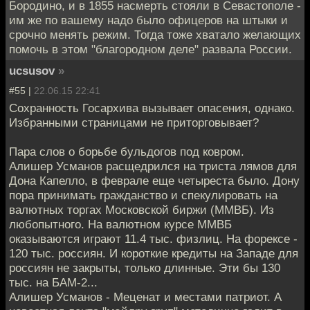
Бородино, и в 1855 насмерть стояли в Севастополе -
им же по вашему надо было офицеров на штыки и
срочно менять режим. Тогда тоже хватало желающих
помочь в этом "благородном деле" развала России.
ucsusov
»
#55 |
22.06.15 22:41
Сохранность Госархива вызывает опасения, однако.
Избранными страницами не приторговывает?
Пара слов о борьбе бульдогов под ковром.
Алишер Усманов расщедрился на триста лямов для
Дона Капелло, в феврале еще четыреста было. Дону
пора принимать гражданство и спекулировать на
валютных торгах Московской биржи (ММВБ). Из
любопытного. На валютном курсе ММВБ
оказываются играют 11.4 тыс. физлиц. На форексе -
120 тыс. россиян. И короткие кредиты на Западе для
россиян не закрыты, только длинные. Эти бы 130
тыс. на БАМ-2...
Алишер Усманов - Меценат и местами патриот. А