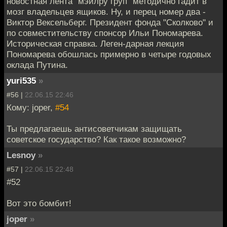
новостная лента "мэйлру груп" методично гадит в
мозг владельцев ящиков. Ну, и перец номер два -
Виктор Вексельберг. Президент фонда "Сколково" и
по совместительству спонсор Ильи Пономарева.
Историческая справка. Леген-дарная лекция
Пономарева обошлась примерно в четыре годовых
оклада Путина.
yuri535
»
#56 |
22.06.15 22:46
Кому: joper,
#54
Ты предлагаешь антисоветчикам защищать
советское государство? Как такое возможно?
Lesnoy
»
#57 |
22.06.15 22:48
#52
Вот это бомбит!
joper
»