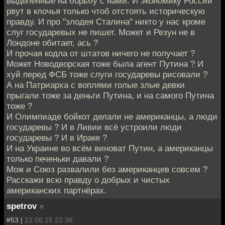
выделенные на борьбу с нами. И экономику России
рвут в клочья только чтоб отстоять историческую
правду. И про "злодея Сталина" никто у нас кроме
слуг государевых не пишет. Может и Резун не в
Лондоне обитает, ась ?
И прочая кодла от штатов ничего не получает ?
Может Новодворская тоже была агент Путина ? И
хуй перед ФСБ тоже слуги государевы рисовали ?
А на Патриарха с воплями голые злые девки
прыгали тоже за деньги Путина, и на самого Путина
тоже ?
И Олимпиаде бойкот делали не американцы, а люди
государевы ? И в Ливии всё устроили люди
государевы ? И в Ираке ?
И на Украине во всём виноват Путин, а американцы
только печеньки давали ?
Мож и Союз развалили без американцев совсем ?
Расскажи всю правду о добрых и чистых
американских партнёрах.
spetrov
»
#53 |
22.06.15 22:36