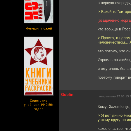
в первую очередь,
> Какой-то "хитор
[озадаченно морга
Империя ножей
кто вообще в Росс
> Просто, в целом
человечеством... 
это потому, что о
Израиль он любит,
и ему очень больн
поэтому говорит в
Goblin
отправлено 27.06.15 
Советские
учебники 1940-50х
Кому: 3azemlenije
годов
> Я вот лично Яко
узкому кругу по и
какое счастье, чт