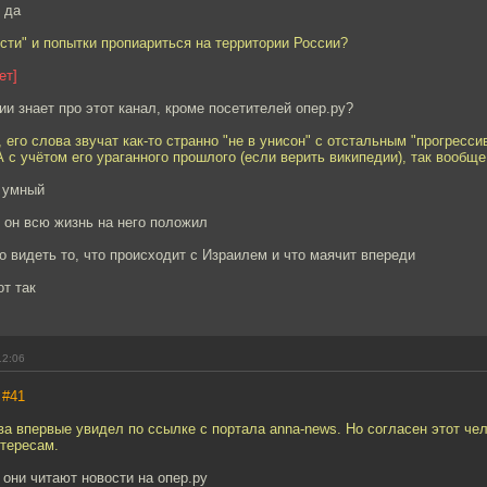
 да
ости" и попытки пропиариться на территории России?
ет]
ии знает про этот канал, кроме посетителей опер.ру?
, его слова звучат как-то странно "не в унисон" с отстальным "прогресс
А с учётом его ураганного прошлого (если верить википедии), так вообще
н умный
 он всю жизнь на него положил
о видеть то, что происходит с Израилем и что маячит впереди
от так
12:06
,
#41
ва впервые увидел по ссылке с портала anna-news. Но согласен этот че
нтересам.
о они читают новости на опер.ру