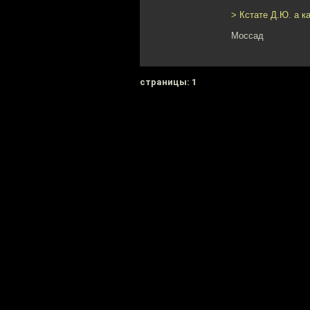
> Кстате Д.Ю. а к
Моссад
cтраницы: 1