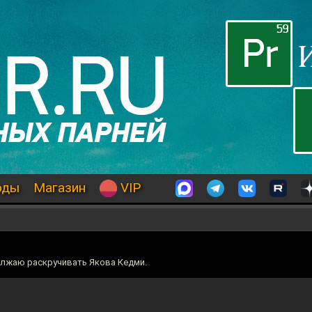
оды
Магазин
VIP
олжаю раскручивать Якова Кедми.