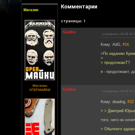
Комментарии
Магазин
cтраницы: 1
Goblin
отправлено 26.06.15 
Кому: AdG,
#16
>По заданию Крем
>
> продолжаюT?
я - продолжают, д
Магазин
Goblin
ОПЕРМАЙКИ
отправлено 26.06.15 
Кому: deadng,
#32
> > Дмитрий Юрьев
того, чего он хоче
> Обычного здрав