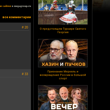
ие сайтов
в megagroup.ru
все комментарии
# 20
О предстоящем Турнире Святого
Георгия
Признание Меркель и
# 33
возвращение России в большой
спорт