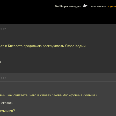
Goblin рекомендует
заказывать
создан
15:42
ля и Кнессета продолжаю раскручивать Якова Кедми.
а
23:22
ич, как считаете, чего в словах Якова Иосифовича больше?
т сказать
омыслия?