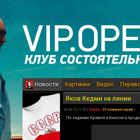
Картинки
Видео
Перев
Новости
Яков Кедми на линии
26.06.15 11:36 |
Goblin
|
51 комментарий
»
По заданию Кремля и Кнессета прод