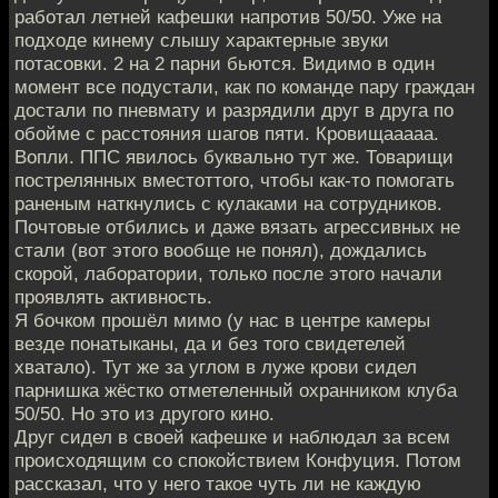
работал летней кафешки напротив 50/50. Уже на
подходе кинему слышу характерные звуки
потасовки. 2 на 2 парни бьются. Видимо в один
момент все подустали, как по команде пару граждан
достали по пневмату и разрядили друг в друга по
обойме с расстояния шагов пяти. Кровищааааа.
Вопли. ППС явилось буквально тут же. Товарищи
пострелянных вместоттого, чтобы как-то помогать
раненым наткнулись с кулаками на сотрудников.
Почтовые отбились и даже вязать агрессивных не
стали (вот этого вообще не понял), дождались
скорой, лаборатории, только после этого начали
проявлять активность.
Я бочком прошёл мимо (у нас в центре камеры
везде понатыканы, да и без того свидетелей
хватало). Тут же за углом в луже крови сидел
парнишка жёстко отметеленный охранником клуба
50/50. Но это из другого кино.
Друг сидел в своей кафешке и наблюдал за всем
происходящим со спокойствием Конфуция. Потом
рассказал, что у него такое чуть ли не каждую