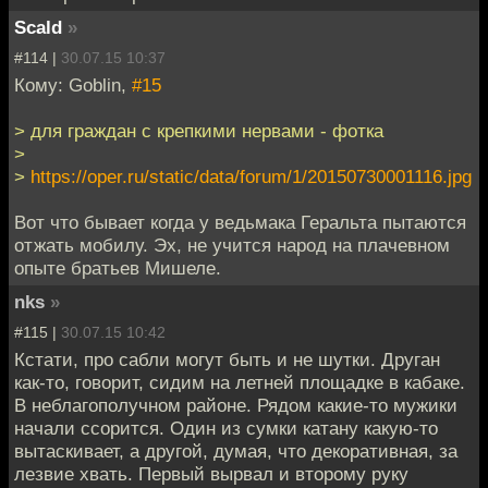
Scald
»
#114 |
30.07.15 10:37
Кому: Goblin,
#15
> для граждан с крепкими нервами - фотка
>
>
https://oper.ru/static/data/forum/1/20150730001116.jpg
Вот что бывает когда у ведьмака Геральта пытаются
отжать мобилу. Эх, не учится народ на плачевном
опыте братьев Мишеле.
nks
»
#115 |
30.07.15 10:42
Кстати, про сабли могут быть и не шутки. Друган
как-то, говорит, сидим на летней площадке в кабаке.
В неблагополучном районе. Рядом какие-то мужики
начали ссорится. Один из сумки катану какую-то
вытаскивает, а другой, думая, что декоративная, за
лезвие хвать. Первый вырвал и второму руку