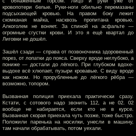
с обнажённым торсом. Лицо и руки уже от
кровопотери белые. Руки-ноги обильно перемазаны
подсыхающей кровью. На правом боку лежит
скомканая майка, насквозь пропитана кровью.
Алкоголем не воняет. За спиной на асфальте —
огромные сгустки крови. И это я ещё квартал до
Лиговки не дошёл.
Зашёл сзади — справа от позвоночника здоровенный
порез, от лопатки до пояса. Сверху вроде неглубоко, а
пониже — достали до лёгкого. При глубоком вдохе-
выдохе всё хлюпает, пузыри кровавые. С виду вроде
как ножом. Но прорубленные до лёгкого рёбра —
возможно, топором.
Вызванная полиция приехала практически сразу.
Кстати, с сотового надо звонить 112, а не 02. 02
вообще не набирается, если кто не в курсе.
Вызванная скорая приехала чуть позже, тоже быстро.
Положили паренька на носилки, унесли в машину,
там начали обрабатывать, потом уехали.