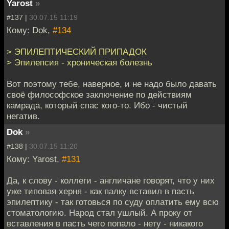
Yarost
»
#137 |
30.07.15 11:19
Кому: Dok,
#134
> ЭПИЛЕПТИЧЕСКИЙ ПРИПАДОК
> Эпилепсия - хроническая болезнь
Вот поэтому тебе, наверное, и не надо было давать
своё философское заключение по действиям
камрада, который спас кого-то. Ибо - чистый
негатив.
Dok
»
#138 |
30.07.15 11:20
Кому: Yarost,
#131
Да, к слову - коллеги - англичане говорят, что у них
уже типовая херня - как палку вставил в пасть
эпилептику - так готовься по суду оплатить ему всю
стоматологию. Народ стал ушлый. А проку от
вставления в пасть чего попало - нету - никакого