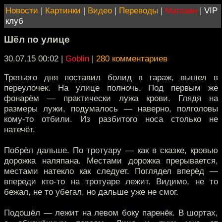
Новости
|
Картинки
|
Видео
|
Переводы
|
Магазин
|
VIP
клуб
Шёл по улице
30.07.15 00:02
|
Goblin
|
280 комментариев
Третьего дня поставил болид в гараж, вышел в
переулочек. На улице полночь. Под первым же
фонарём — практически лужа крови. Глядя на
размеры лужи, подумалось — наверно, полголовы
кому-то отбили. Из разбитого носа столько не
натечёт.
Побрёл дальше. По тротуару — как в сказке, кровью
дорожка наляпана. Местами дорожка прерывается,
местами натекло как следует. Поглядел вперёд —
впереди кто-то на тротуаре лежит. Видимо, не то
бежал, не то убегал, но дальше уже не смог.
Подошёл — лежит на левом боку паренёк. В шортах,