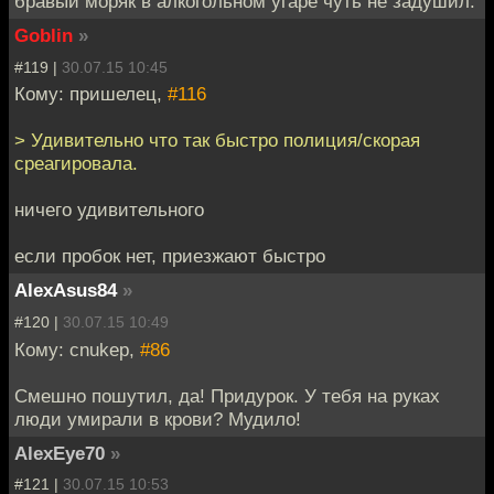
бравый моряк в алкогольном угаре чуть не задушил.
Goblin
»
#119 |
30.07.15 10:45
Кому: пришелец,
#116
> Удивительно что так быстро полиция/скорая
среагировала.
ничего удивительного
если пробок нет, приезжают быстро
AlexAsus84
»
#120 |
30.07.15 10:49
Кому: cnukep,
#86
Смешно пошутил, да! Придурок. У тебя на руках
люди умирали в крови? Мудило!
AlexEye70
»
#121 |
30.07.15 10:53