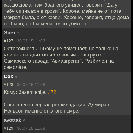
как до дома, там брат его увидел, говорит: "Да у
тебя спина вся в крови". Короче, майка не от пота
мокрая была, а от крови. Хорошо, говорит, отца дома
не было, он бы меня точно убил. :)
Эйст
»
#127 |
30.07.15 11:03
Осторожность никому не помешает, не только на
улице - на днях погиб главный конструктор
Самарского завода "Авиаагрегат". Разбился на
самолёте.
Dok
»
#128 |
30.07.15 11:08
Кому: 3azemlenije,
#72
Совершенно верная рекомендация. Адмирал
Нельсон именно от этого помре.
avottak
»
#129 |
30.07.15 11:08