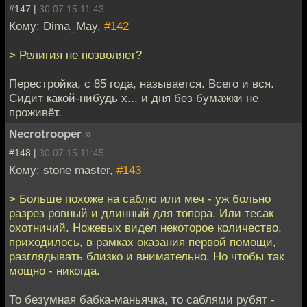
#147 |
30.07.15 11:43
Кому: Dima_May,
#142
> Религия не позволяет?
Перестройка, с 85 года, называется. Всего и вся.
Сидит какой-нибудь х... и дня без бумажки не
проживёт.
Necrotrooper
»
#148 |
30.07.15 11:45
Кому: stone master,
#143
> Больше похоже на саблю или меч - уж больно
разрез ровный и длинный для топора. Или тесак
охотничий. Ножевых видел некоторое количество,
приходилось, в рамках оказания первой помощи,
разглядывать близко и внимательно. Но чтобы так
мощно - никогда.
То безумная бабка-маньячка, то саблями рубят -