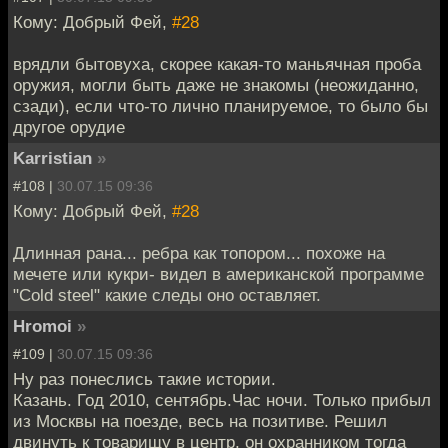
Кому: Добрый Фей,
#28
врядли бытовуха, скорее какая-то маньячная проба
оружия, могли быть даже не знакомы (неожиданно,
сзади), если что-то лично планируемое, то было бы
другое орудие
Karristian
»
#108 |
30.07.15 09:36
Кому: Добрый Фей,
#28
Длинная рана... ребра как топором... похоже на
мечете или кукри- видел в американской программе
"Cold steel" какие следы оно оставляет.
Hromoi
»
#109 |
30.07.15 09:36
Ну раз понеслись такие истории.
Казань. Год 2010, сентябрь.Час ночи. Только прибыл
из Москвы на поезде, весь на позитиве. Решил
двинуть к товарищу в центр, он охранником тогда