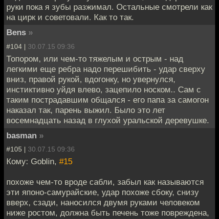
руки пока я зубы разжимал. Остальные смотрели как
на цирк и советовали. Как то так.
Bens
»
#104 |
30.07.15 09:36
Топором, или чем-то тяжелым и острым - над
легкими еще ребра надо перешибить - удар сверху
вниз, правой рукой, вдогонку, но увернулся,
инстиктивно уйдя влево, зацепило носком.. Сам с
таким пострадавшим общался - его папа за самогон
наказал так, парень выжил. Было это лет
восемнадцать назад в глухой уральской деревушке.
basman
»
#105 |
30.07.15 09:36
Кому: Goblin,
#15
похоже чем-то вроде сабли, забыл как называются
эти японо-самурайские, удар похоже сбоку, снизу
вверх, сзади, наносился двумя руками человеком
ниже ростом, должна быть печень тоже повреждена,