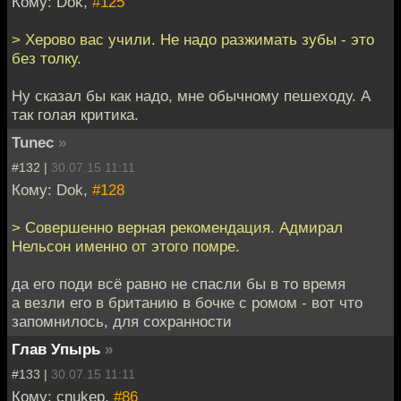
Кому: Dok,
#125
> Херово вас учили. Не надо разжимать зубы - это
без толку.
Ну сказал бы как надо, мне обычному пешеходу. А
так голая критика.
Tunec
»
#132 |
30.07.15 11:11
Кому: Dok,
#128
> Совершенно верная рекомендация. Адмирал
Нельсон именно от этого помре.
да его поди всё равно не спасли бы в то время
а везли его в британию в бочке с ромом - вот что
запомнилось, для сохранности
Глав Упырь
»
#133 |
30.07.15 11:11
Кому: cnukep,
#86