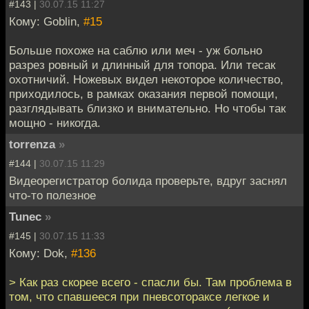
#143 |
30.07.15 11:27
Кому: Goblin,
#15
Больше похоже на саблю или меч - уж больно
разрез ровный и длинный для топора. Или тесак
охотничий. Ножевых видел некоторое количество,
приходилось, в рамках оказания первой помощи,
разглядывать близко и внимательно. Но чтобы так
мощно - никогда.
torrenza
»
#144 |
30.07.15 11:29
Видеорегистратор болида проверьте, вдруг заснял
что-то полезное
Tunec
»
#145 |
30.07.15 11:33
Кому: Dok,
#136
> Как раз скорее всего - спасли бы. Там проблема в
том, что спавшееся при пневсотораксе легкое и