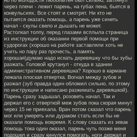
но по молодости любопытен был сильно, заглянул
через плечи - лежит парень, на губах пена, бьется в
конвульсиях. Все стоят и смотрят. Ни кто не
пытается оказать помощь, а парень уже синеть
начал - скулы свело и дышать не может.
Растолкал толпу, перед глазами всплыла страница
из инструкции об оказании первой помощи при
судорогах (хорошо на работе заставляли хоть не
учить но пару раз прочесть, а память
хорошая)думаю надо искать деревяшку что бы зубы
разжать. Головой крутанул - откуда в здании
административном деревяшка? Хорошо в кармане
лежала плоская отвертка. Вогнал между зубов и
разжал (зуб правда один обломил сильно, по этому
по инструкции и написано разжимать деревяшкой).
Парень сразу задышал, розоветь начал. Так и
держал его с отверткой меж зубов пока скорая минут
через 15 не приехала. Врач потом сказал что парень
мог или умереть или дураком стать если бы не
оказали помощь вовремя. К слову сказать из зевак
помощь тока один оказал, парень чуть позже меня
подошел и сразу кинулся помогать, ноги держал и