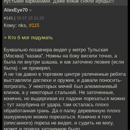
пустыми карманами. Даже кожак сняли ироды!!!
AlexEye70
»
#141 |
30.07.15 11:25
Кому: nks,
#115
> Кто б мог подумать
Буквально позавчера видел у метро Тульская
(Москва) "казака". Ножны на боку висели точно, а
была ли внутри шашка, и как заточено лезвие (если
была) - не проверял.
А не так давно в торговом центре увлеченные ребята
выставляли доспехи и оружие, и давали поносить-
потрогать. У некоторых мечей был алюминиевый
клинок, а у некоторых стальной. Не заточенные,
конечно, но выдергивая из ладони порезаться можно
- тут зазубрина от удара, там осталась плохо
обработанная грань. Да о палку деревянную плохо
ошкуренную можно порезаться. Конечно я того
(описанного) пореза не видел, и судить не могу,
может и правда заточенное было.