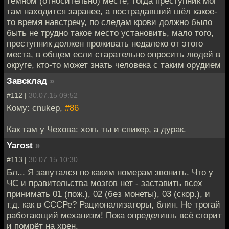
тёмном (относительно) месте, тогда преступник мог
там находится заранее, а пострадавший шёл какое-
то время навстречу, по следам крови должно было
быть не трудно такое место установить, мало того,
преступник должен проживать недалеко от этого
места, в общем если старательно опросить людей в
округе, кто-то может знать человека с таким орудием
Завсклад
»
#112 |
30.07.15 09:52
Кому: cnukep,
#86
Как там у Чехова: хоть ты и спикер, а дурак.
Yarost
»
#113 |
30.07.15 10:30
Бл... Я запутался по каким номерам звонить. Что у
ЧС и правительства мозгов нет - заставить всех
принимать 01 (пож.), 02 (без монеты), 03 (скор.), и
т.д. как в СССРе? Рационализаторы, блин. Не трогай
работающий механизм! Пока определишь всё сгорит
и помрёт на хрен.