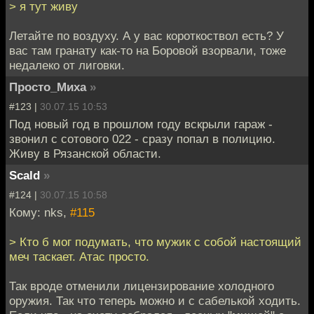
> я тут живу
Летайте по воздуху. А у вас короткоствол есть? У
вас там гранату как-то на Боровой взорвали, тоже
недалеко от лиговки.
Просто_Миха
»
#123 |
30.07.15 10:53
Под новый год в прошлом году вскрыли гараж -
звонил с сотового 022 - сразу попал в полицию.
Живу в Рязанской области.
Scald
»
#124 |
30.07.15 10:58
Кому: nks,
#115
> Кто б мог подумать, что мужик с собой настоящий
меч таскает. Атас просто.
Так вроде отменили лицензирование холодного
оружия. Так что теперь можно и с сабелькой ходить.