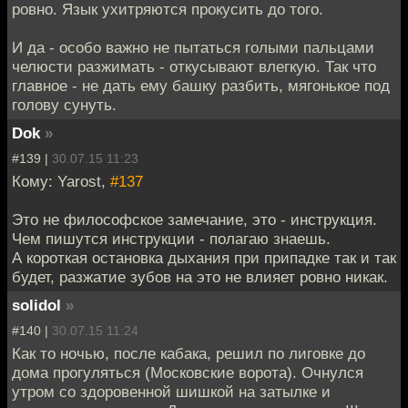
ровно. Язык ухитряются прокусить до того.
И да - особо важно не пытаться голыми пальцами
челюсти разжимать - откусывают влегкую. Так что
главное - не дать ему башку разбить, мягонькое под
голову сунуть.
Dok
»
#139 |
30.07.15 11:23
Кому: Yarost,
#137
Это не философское замечание, это - инструкция.
Чем пишутся инструкции - полагаю знаешь.
А короткая остановка дыхания при припадке так и так
будет, разжатие зубов на это не влияет ровно никак.
solidol
»
#140 |
30.07.15 11:24
Как то ночью, после кабака, решил по лиговке до
дома прогуляться (Московские ворота). Очнулся
утром со здоровенной шишкой на затылке и