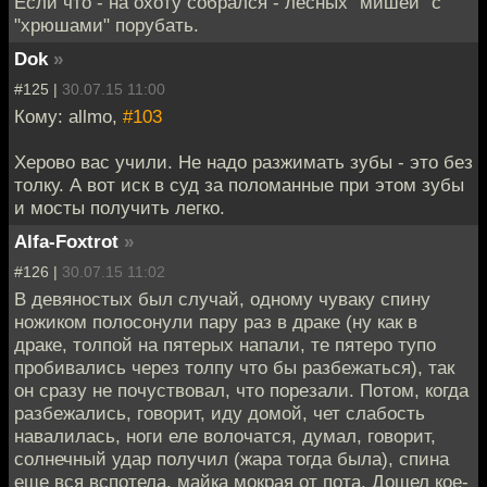
Если что - на охоту собрался - лесных "мишей" с
"хрюшами" порубать.
Dok
»
#125 |
30.07.15 11:00
Кому: allmo,
#103
Херово вас учили. Не надо разжимать зубы - это без
толку. А вот иск в суд за поломанные при этом зубы
и мосты получить легко.
Alfa-Foxtrot
»
#126 |
30.07.15 11:02
В девяностых был случай, одному чуваку спину
ножиком полосонули пару раз в драке (ну как в
драке, толпой на пятерых напали, те пятеро тупо
пробивались через толпу что бы разбежаться), так
он сразу не почуствовал, что порезали. Потом, когда
разбежались, говорит, иду домой, чет слабость
навалилась, ноги еле волочатся, думал, говорит,
солнечный удар получил (жара тогда была), спина
еще вся вспотела, майка мокрая от пота. Дошел кое-