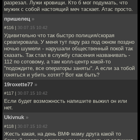
разрезал. Лужи кровищи. Кто б мог подумать, что
мужик с собой настоящий меч таскает. Атас просто.
пришелец
»
#116 |
30.07.15 10:42
Удивительно что так быстро полиция/скорая
среагировала. У меня тут пару раз под окном поздно
ночью шумели - нарушали общественный покой так
сказать. Так стал в службу спасения названивать -
112 по сотовому, а там колл-центр какой-то
"подождите, все операторы заняты". А если за тобой
гоняться и убить хотят? Вот как быть?
19roxette77
»
#117 |
30.07.15 10:42
Если будет возможность напишите выжил он или
нет.
Ukivnuk
»
#118 |
30.07.15 10:42
Жесть какая, на день ВМФ маму друга какой то