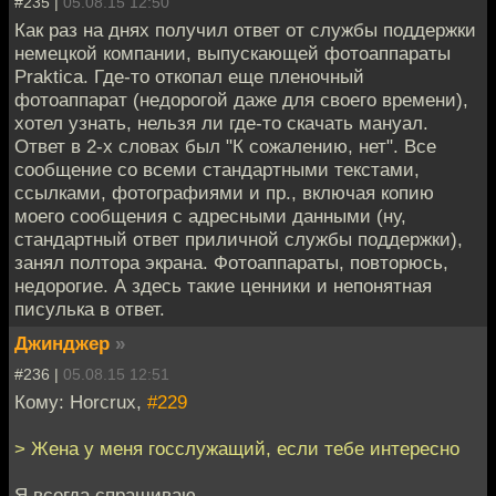
#235 |
05.08.15 12:50
Как раз на днях получил ответ от службы поддержки
немецкой компании, выпускающей фотоаппараты
Praktica. Где-то откопал еще пленочный
фотоаппарат (недорогой даже для своего времени),
хотел узнать, нельзя ли где-то скачать мануал.
Ответ в 2-х словах был "К сожалению, нет". Все
сообщение со всеми стандартными текстами,
ссылками, фотографиями и пр., включая копию
моего сообщения с адресными данными (ну,
стандартный ответ приличной службы поддержки),
занял полтора экрана. Фотоаппараты, повторюсь,
недорогие. А здесь такие ценники и непонятная
писулька в ответ.
Джинджер
»
#236 |
05.08.15 12:51
Кому: Horcrux,
#229
> Жена у меня госслужащий, если тебе интересно
Я всегда спрашиваю.