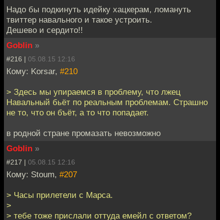
Надо бы подкинуть идейку хацкерам, ломануть
твиттер навального и такое устроить.
Дешево и сердито!!
Goblin
»
#216 |
05.08.15 12:16
Кому: Korsar,
#210
> Здесь мы упираемся в проблему, что лжец
Навальный бьёт по реальным проблемам. Страшно
не то, что он бъёт, а то что попадает.
в родной стране промазать невозможно
Goblin
»
#217 |
05.08.15 12:16
Кому: Stoum,
#207
> Часы прилетели с Марса.
>
> тебе тоже прислали оттуда емейл с ответом?