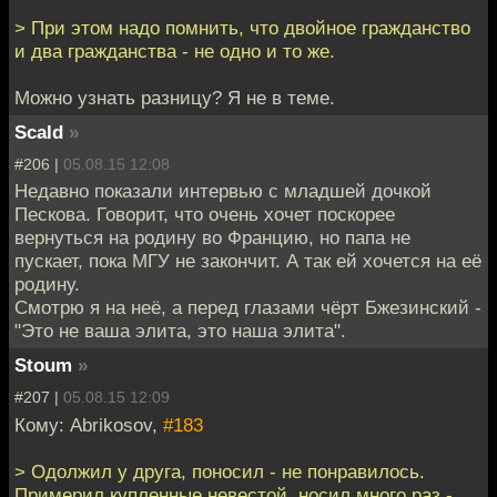
> При этом надо помнить, что двойное гражданство
и два гражданства - не одно и то же.
Можно узнать разницу? Я не в теме.
Scald
»
#206 |
05.08.15 12:08
Недавно показали интервью с младшей дочкой
Пескова. Говорит, что очень хочет поскорее
вернуться на родину во Францию, но папа не
пускает, пока МГУ не закончит. А так ей хочется на её
родину.
Смотрю я на неё, а перед глазами чёрт Бжезинский -
"Это не ваша элита, это наша элита".
Stoum
»
#207 |
05.08.15 12:09
Кому: Abrikosov,
#183
> Одолжил у друга, поносил - не понравилось.
Примерил купленные невестой, носил много раз -