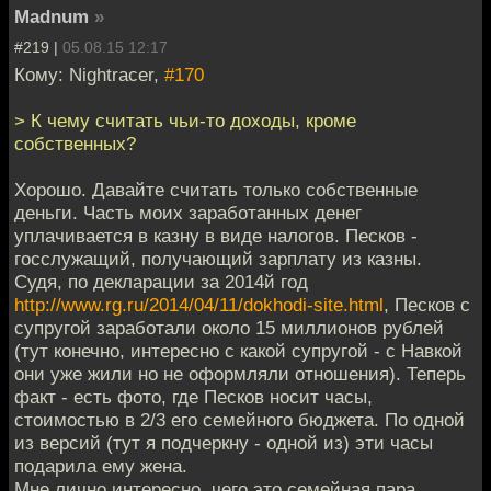
Madnum
»
#219 |
05.08.15 12:17
Кому: Nightracer,
#170
> К чему считать чьи-то доходы, кроме
собственных?
Хорошо. Давайте считать только собственные
деньги. Часть моих заработанных денег
уплачивается в казну в виде налогов. Песков -
госслужащий, получающий зарплату из казны.
Судя, по декларации за 2014й год
http://www.rg.ru/2014/04/11/dokhodi-site.html
, Песков с
супругой заработали около 15 миллионов рублей
(тут конечно, интересно с какой супругой - с Навкой
они уже жили но не оформляли отношения). Теперь
факт - есть фото, где Песков носит часы,
стоимостью в 2/3 его семейного бюджета. По одной
из версий (тут я подчеркну - одной из) эти часы
подарила ему жена.
Мне лично интересно, чего это семейная пара