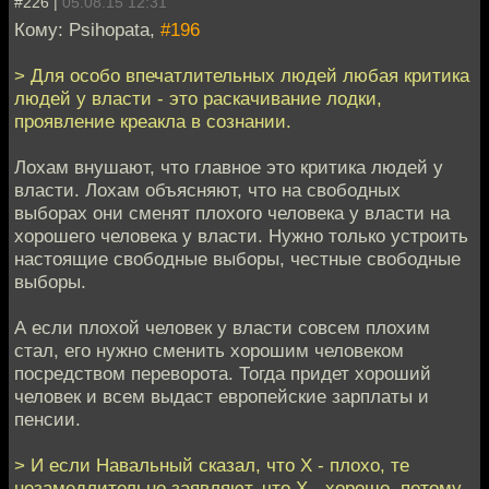
#226 |
05.08.15 12:31
Кому: Psihopata,
#196
> Для особо впечатлительных людей любая критика
людей у власти - это раскачивание лодки,
проявление креакла в сознании.
Лохам внушают, что главное это критика людей у
власти. Лохам объясняют, что на свободных
выборах они сменят плохого человека у власти на
хорошего человека у власти. Нужно только устроить
настоящие свободные выборы, честные свободные
выборы.
А если плохой человек у власти совсем плохим
стал, его нужно сменить хорошим человеком
посредством переворота. Тогда придет хороший
человек и всем выдаст европейские зарплаты и
пенсии.
> И если Навальный сказал, что X - плохо, те
незамедлительно заявляют, что X - хорошо, потому