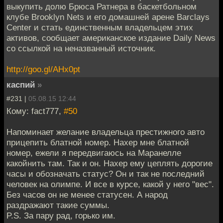
выкупить долю Брюса Ратнера в баскетбольном
клубе Brooklyn Nets и его домашней арене Barclays
Center и стать единственным владельцем этих
активов, сообщает американское издание Daily News
со ссылкой на неназванный источник.
http://goo.gl/AHx0pt
каспий
»
#231 |
05.08.15 12:44
Кому: fact777,
#50
Напоминает желание владельца престижного авто
прицепить блатной номер. Нахер мне блатной
номер, ежели я передвигаюсь на Маранелле
какойнить там. Так и он. Нахер ему цеплять дорогие
часы и обозначать статус? Он и так не последний
человек на олимпе. И все в курсе, какой у него "вес".
Без часов он не менее статусен. А народ
раздражают такие суммы.
P.S. За пару рад, горько им.