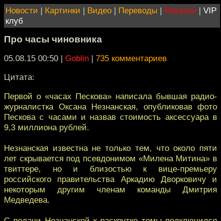
Новости
|
Картинки
|
Видео
|
Переводы
|
Магазин
|
VIP
клуб
Про часы чиновника
05.08.15 00:50
|
Goblin
|
735 комментариев
Цитата:
Первой о «часах Пескова» написала бывшая радио-
журналистка Оксана Незнанская, опубликовав фото
Пескова с часами и назвав стоимость аксессуара в
9,3 миллиона рублей.
Незнанская известна не только тем, что около пяти
лет скрывается под псевдонимом «Милена Митина» в
твиттере, но и близостью к вице-премьеру
российского правительства Аркадию Дворковичу и
некоторым другим членам команды Дмитрия
Медведева.
С подачи Незнанской к раскрутке темы подключился