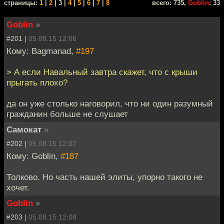
cтраницы:
1
|
2
| 3 |
4
|
5
|
6
|
7
|
8
всего: 735,
Goblin
: 33
Goblin
»
#201 |
05.08.15 12:06
Кому: Bagmanad,
#197
> А если Навальный завтра скажет, что с крыши
прыгать плохо?
да он уже столько наговорил, что ни один разумный
гражданин больше не слушает
Самокат
»
#202 |
05.08.15 12:07
Кому: Goblin,
#187
Толково. Но часть нашей элиты, упорно такого не
хочет.
Goblin
»
#203 |
05.08.15 12:08