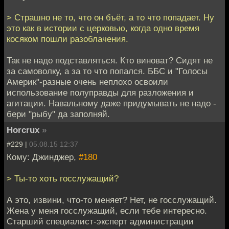
> Страшно не то, что он бъёт, а то что попадает. Ну
это как в истории с церковью, когда одно время
косяком пошли разоблачения.
Так не надо подставляться. Кто виноват? Сидят не
за самоволку, а за то что попался. ББС и "Голосы
Америк"-разные очень неплохо освоили
использование полуправды для разложения и
агитации. Навальному даже придумывать не надо -
бери "рыбу" да заполняй.
Horcrux
»
#229 |
05.08.15 12:37
Кому: Джинджер,
#180
> Ты-то хоть госслужащий?
А это, извини, что-то меняет? Нет, не госслужащий.
Жена у меня госслужащий, если тебе интересно.
Старший специалист-эксперт администрации